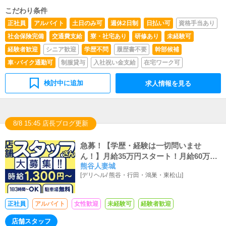
こだわり条件
正社員
アルバイト
土日のみ可
週休2日制
日払い可
資格手当あり
社会保険完備
交通費支給
寮・社宅あり
研修あり
未経験可
経験者歓迎
シニア歓迎
学歴不問
履歴書不要
幹部候補
車･バイク通勤可
制服貸与
入社祝い金支給
在宅ワーク可
検討中に追加
求人情報を見る
8/8 15:45 店長ブログ更新
急募！【学歴・経験は一切問いませ
ん！】月給35万円スタート！月給60万円
熊谷人妻城
くらいまで稼げるお店にします！！
[
デリヘル
/
熊谷・行田・鴻巣・東松山
]
正社員
アルバイト
女性歓迎
未経験可
経験者歓迎
店舗スタッフ