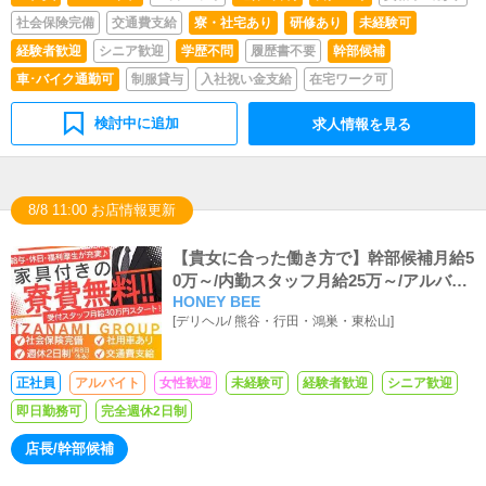
社会保険完備
交通費支給
寮・社宅あり
研修あり
未経験可
経験者歓迎
シニア歓迎
学歴不問
履歴書不要
幹部候補
車･バイク通勤可
制服貸与
入社祝い金支給
在宅ワーク可
検討中に追加
求人情報を見る
8/8 11:00 お店情報更新
【貴女に合った働き方で】幹部候補月給5
0万～/内勤スタッフ月給25万～/アルバイ
HONEY BEE
ト時給1,200円～
[
デリヘル
/
熊谷・行田・鴻巣・東松山
]
正社員
アルバイト
女性歓迎
未経験可
経験者歓迎
シニア歓迎
即日勤務可
完全週休2日制
店長/幹部候補