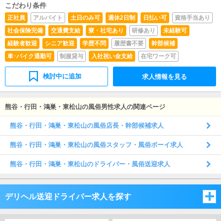
こだわり条件
正社員
アルバイト
土日のみ可
週休2日制
日払い可
資格手当あり
社会保険完備
交通費支給
寮・社宅あり
研修あり
未経験可
経験者歓迎
シニア歓迎
学歴不問
履歴書不要
幹部候補
車･バイク通勤可
制服貸与
入社祝い金支給
在宅ワーク可
検討中に追加
求人情報を見る
熊谷・行田・鴻巣・東松山の風俗男性求人の関連ページ
熊谷・行田・鴻巣・東松山の風俗店長・幹部候補求人
熊谷・行田・鴻巣・東松山の風俗スタッフ・風俗ボーイ求人
熊谷・行田・鴻巣・東松山のドライバー・風俗送迎求人
デリヘル送迎ドライバー求人を探す