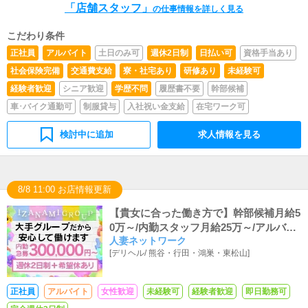
「店舗スタッフ」
の仕事情報を詳しく見る
こだわり条件
正社員
アルバイト
土日のみ可
週休2日制
日払い可
資格手当あり
社会保険完備
交通費支給
寮・社宅あり
研修あり
未経験可
経験者歓迎
シニア歓迎
学歴不問
履歴書不要
幹部候補
車･バイク通勤可
制服貸与
入社祝い金支給
在宅ワーク可
検討中に追加
求人情報を見る
8/8 11:00 お店情報更新
【貴女に合った働き方で】幹部候補月給5
0万～/内勤スタッフ月給25万～/アルバイ
人妻ネットワーク
ト時給1,100円～
[
デリヘル
/
熊谷・行田・鴻巣・東松山
]
正社員
アルバイト
女性歓迎
未経験可
経験者歓迎
即日勤務可