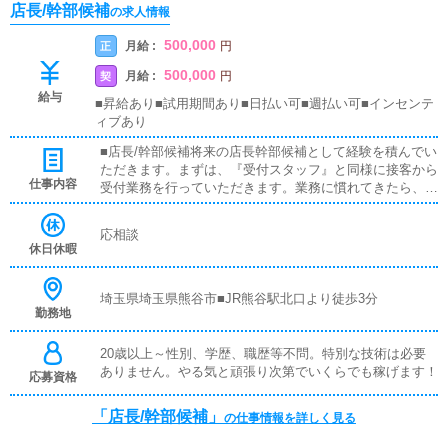
店長/幹部候補
の求人情報
500,000
月給 :
正
円
500,000
月給 :
契
円
給与
■昇給あり■試用期間あり■日払い可■週払い可■インセンテ
ィブあり
■店長/幹部候補将来の店長幹部候補として経験を積んでい
ただきます。まずは、『受付スタッフ』と同様に接客から
仕事内容
受付業務を行っていただきます。業務に慣れてきたら、
『キャストの管理』や『経営に関わる業務』を順に覚えて
いただきます。早い方だと１年ぐらいで、店長として新し
応相談
い店舗の運営をお任せします。■対面接客・受付業務お客
休日休暇
様からのお問合せや来店されたお客様の案内を行っていた
だきます。予約の確認や、会計作業、注意事項の喚起など
をお願いします。簡単なマニュアルや、先輩スタッフに付
埼玉県埼玉県熊谷市■JR熊谷駅北口より徒歩3分
勤務地
いて業務内容を見ながら徐々に覚えていただきますので、
未経験の方でも安心して働けます。■企画の立案店舗イベ
ントや店舗運営など様々な企画を提案していただきます。
20歳以上～性別、学歴、職歴等不問。特別な技術は必要
【新規のお客様の増加】【お客様のリピート率の向上】
ありません。やる気と頑張り次第でいくらでも稼げます！
応募資格
【キャストの方の入店数の増加】など、売上UPに繋がる
施策の提案を行っていただきます。■キャスト管理お店で
「店長/幹部候補」
の仕事情報を詳しく見る
働いていただいているキャストの方が稼げるようにインタ
ーネットを使ったPR（写メ日記）などの使い方などのア