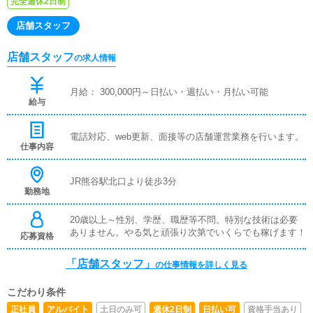
完全週休2日制
店舗スタッフ
店舗スタッフ
の求人情報
月給： 300,000円～日払い・週払い・月払い可能
給与
電話対応、web更新、面接等の店舗運営業務を行います。
仕事内容
JR熊谷駅北口より徒歩3分
勤務地
20歳以上～性別、学歴、職歴等不問。特別な技術は必要
ありません。やる気と頑張り次第でいくらでも稼げます！
応募資格
「店舗スタッフ」
の仕事情報を詳しく見る
こだわり条件
正社員
アルバイト
土日のみ可
週休2日制
日払い可
資格手当あり