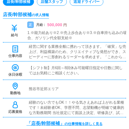
店長/幹部候補
店舗スタッフ
送迎ドライバー
店長/幹部候補
の求人情報
500,000
月給 :
正
円
1.※能力給あり※2.※売上歩合あり※3.※自車持ち込みの場
給与
合、ガソリン代全額支給※
経営に関する業務全般に携わって頂きます。「確実」な売
上げ、利益構築のため、クリエイティブな発想ができ、ス
仕事内容
ピーディーに形創れるリーダーを求めます。「これから」
の出店にも大きく影響する重要なメンバーとして、あなた
の力が必要です！【 各種待遇 】◆初任給30万以上◆技
【シフト制】月6回～8回休み可能曜日指定や日数に関し
術・資格手当て 相談に応じます。◆各役職手当◆成果特
てはお気軽にご相談ください。
休日休暇
別手当◆社員旅行年1回以上◆転勤住宅手当
熊谷市近郊エリア
勤務地
経験のない方でもOK！！やる気さえあれば上がれる業種
です！未経験者OK、学歴不問、志望動機が明確で健康的
応募資格
な方勤務期間 当社規定にて面談上決定、研修及び、試用
期間最高で2か月まで。当社は年功序列ではなく、能力と
「店長/幹部候補」
あなたの頑張り次第で昇給・昇格又は独立開業やグループ
の仕事情報を詳しく見る
幹部など、どんどん上がっていきます。