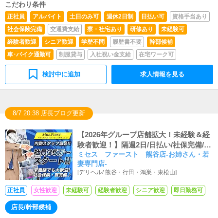
こだわり条件
ドバイスを行っていただきます。■PC更新業務ヘブンネッ
トなど、ポータルサイト等の店舗情報更新作業を行ってい
正社員
アルバイト
土日のみ可
週休2日制
日払い可
資格手当あり
ただきます。キャストの出勤情報やイベント、求人ブログ
社会保険完備
交通費支給
寮・社宅あり
研修あり
未経験可
の作成となります。基本的にはボタンを押すだけや、ブロ
グの更新時に簡単に文字が入力出来れば問題ありません。
経験者歓迎
シニア歓迎
学歴不問
履歴書不要
幹部候補
PCが苦手な人でも簡単にできます。■清掃・備品管理お客
車･バイク通勤可
制服貸与
入社祝い金支給
在宅ワーク可
様やキャストの方に快適にお過ごしいただくため、店内の
清掃や備品の管理・補充を行っていただきます。
検討中に追加
求人情報を見る
8/7 20:38 店長ブログ更新
【2026年グループ店舗拡大！未経験＆経
験者歓迎！】隔週2日/日払い/社保完備/有
ミセス ファースト 熊谷店-お姉さん・若
給休暇/1R寮完備/残業一切なし！入社祝
妻専門店-
い金5万円！『ミセスファースト』はチャ
[
デリヘル
/
熊谷・行田・鴻巣・東松山
]
レンジできる環境です！
正社員
女性歓迎
未経験可
経験者歓迎
シニア歓迎
即日勤務可
店長/幹部候補