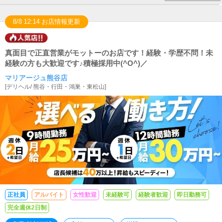
8/8 12:14 お店情報更新
真面目で正直営業がモットーのお店です！経験・学歴不問！未
経験の方も大歓迎です♪積極採用中(^O^)／
マリアージュ熊谷店
[
デリヘル
/
熊谷・行田・鴻巣・東松山
]
正社員
アルバイト
女性歓迎
未経験可
経験者歓迎
即日勤務可
完全週休2日制