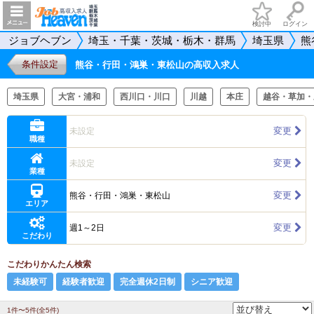
検討中
ログイン
ジョブヘブン
埼玉・千葉・茨城・栃木・群馬
埼玉県
熊
条件設定
熊谷・行田・鴻巣・東松山の高収入求人
埼玉県
大宮・浦和
西川口・川口
川越
本庄
越谷・草加・
変更
未設定
職種
変更
未設定
業種
変更
熊谷・行田・鴻巣・東松山
エリア
変更
週1～2日
こだわり
こだわりかんたん検索
未経験可
経験者歓迎
完全週休2日制
シニア歓迎
1件〜5件(全5件)