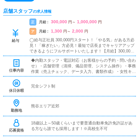
店舗スタッフ
の求人情報
300,000
1,000,000
月給 :
正
円
～
円
1,300
2,000
月給 :
ア
円
～
円
◯給与正社員 300,000円スタート！「やる気」がある方必
給与
見！「稼ぎたい」方必見！最短で店長までキャリアアップ
できるようにフルサポートいたします！【月給】300,000
円+インセンティブ月給手取り40万〜50万円可
◆内勤スタッフ・電話対応（お客様からの予約・問い合わ
せ）・店舗管理（清掃、備品管理、システム操作）・事務
仕事内容
作業（売上チェック、データ入力、書類作成）・女性キャ
ストのサポート・相談対応・新人女性の指導・フォロー・
女性の送迎業務・女性が働きやすい環境作り◆送迎ドライ
完全シフト制
バー在籍キャストさんの送迎業務時間厳守、安全運転で目
休日休暇
的地までキャストさんを送迎するお仕事です。キャストさ
んを待ってる間は車で休憩していてください。
熊谷エリア近郊
勤務地
18歳以上～50歳くらいまで要普通自動車免許免許証があ
る方なら誰でも採用します！※高校生不可
応募資格