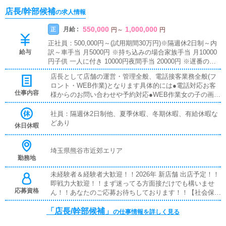
店長/幹部候補
の求人情報
550,000
1,000,000
月給 :
正
円
～
円
正社員：500,000円～(試用期間30万円)※隔週休2日制～内
給与
訳～車手当 月5000円 ※持ち込みの場合家族手当 月10000
円子供 一人に付き 10000円夜間手当 20000円 ※遅番の場
合ガソリン代 全額支給 ※車持ち込みの場合大入り 30000
店長として店舗の運営・管理全般、電話接客業務全般(フ
円～100000円歩合 50000円～200000円※やる気と能力次第
ロント・WEB作業)となります具体的には●電話対応お客
では随時昇給させる独自システムがございます。
仕事内容
様からのお問い合わせや予約対応●WEB作業女の子の画像
やプロフィール、シフト登録、HPの更新作業●LINE、メ
ール対応女の子などの返信業務●マネジメント女の子の勤
社員：隔週休2日制他、夏季休暇、冬期休暇、有給休暇な
怠管理やスケジュール確認●送迎業務ホテルやご自宅に女
どあり
休日休暇
の子の送迎●スタッフのマネジメント人材教育、役職者の
育成上記をはじめとする店舗運営業務全般入社後は新人ス
タッフ一人一人に教育・指導を行う先輩スタッフがマンツ
埼玉県熊谷市近郊エリア
勤務地
ーマンで付きますので、分からないところやもう一度教え
て欲しいところを尋ねやすい環境があります。
未経験者＆経験者大歓迎！！2026年 新店舗 出店予定！！
即戦力大歓迎！！まず迷ってる方面接だけでも構いませ
応募資格
ん！！あなたのご応募お待ちしております！！【社会保険
完備】雇用保険、健康保険、厚生年金※18歳以上※要普通
「店長/幹部候補」
自動車免許
の仕事情報を詳しく見る