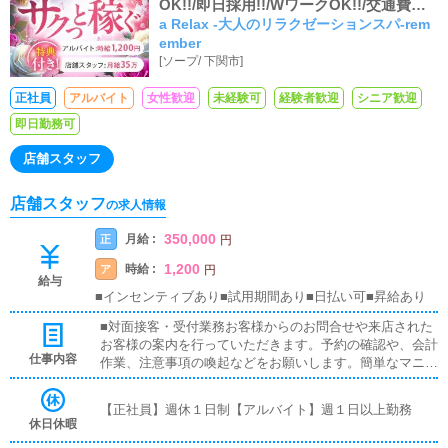
OK!!/即日採用!!/WワークOK!!/交通費支
a Relax -大人のリラクゼーションスパ-rem
給!!/個室料完備!!/正社員募集!!/毎日食事
ember
補助有!
[
ソープ
/
下関市
]
正社員
アルバイト
女性歓迎
未経験可
経験者歓迎
シニア歓迎
即日勤務可
店舗スタッフ
店舗スタッフ
の求人情報
350,000
月給 :
正
円
1,200
時給 :
ア
円
給与
■インセンティブあり■試用期間あり■日払い可■昇給あり
■対面接客・受付業務お客様からのお問合せや来店された
お客様の案内を行っていただきます。予約の確認や、会計
仕事内容
作業、注意事項の喚起などをお願いします。簡単なマニュ
アルや、先輩スタッフに付いて業務内容を見ながら徐々に
覚えていただきますので、未経験の方でも安心して働けま
【正社員】週休１日制【アルバイト】週１日以上勤務
す。■企画の立案店舗イベントや店舗運営など様々な企画
休日休暇
を提案していただきます。【新規のお客様の増加】【お客