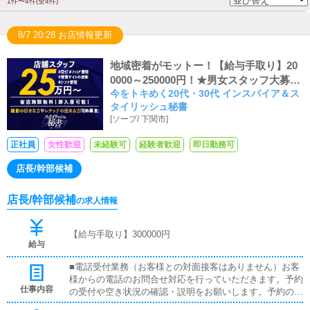
1件〜4件(全4件)
8/7 20:28 お店情報更新
地域密着がモットー！【給与手取り】20
0000～250000円！★男女スタッフ大募集
今をトキめく20代・30代 インスパイア＆ス
★
タイリッシュ秘書
[
ソープ
/
下関市
]
正社員
女性歓迎
未経験可
経験者歓迎
即日勤務可
店長/幹部候補
店長/幹部候補
の求人情報
【給与手取り】300000円
給与
■電話受付業務（お客様との対面接客はありません）お客
様からの電話のお問合せ対応を行っていただきます。予約
仕事内容
の受付や空き状況の確認・説明をお願いします。予約の確
定後はキャストやドライバーに通達します。簡単なマニュ