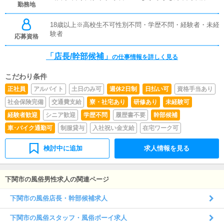
勤務地
18歳以上※高校生不可性別不問・学歴不問・経験者・未経
験者
応募資格
「店長/幹部候補」
の仕事情報を詳しく見る
こだわり条件
正社員
アルバイト
土日のみ可
週休2日制
日払い可
資格手当あり
社会保険完備
交通費支給
寮・社宅あり
研修あり
未経験可
経験者歓迎
シニア歓迎
学歴不問
履歴書不要
幹部候補
車･バイク通勤可
制服貸与
入社祝い金支給
在宅ワーク可
検討中に追加
求人情報を見る
下関市の風俗男性求人の関連ページ
下関市の風俗店長・幹部候補求人
下関市の風俗スタッフ・風俗ボーイ求人