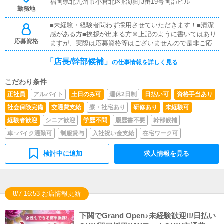
福岡県北九州市小倉北区船頭町3番19号岡部ビル
勤務地
■未経験・経験者問わず採用させていただきます！■清潔
感がある方■挨拶が出来る方※上記のように書いてはあり
応募資格
ますが、実際は応募資格等はございませんので是非ご応募
ください！
「店長/幹部候補」
の仕事情報を詳しく見る
こだわり条件
正社員
アルバイト
土日のみ可
週休2日制
日払い可
資格手当あり
社会保険完備
交通費支給
寮・社宅あり
研修あり
未経験可
経験者歓迎
シニア歓迎
学歴不問
履歴書不要
幹部候補
車･バイク通勤可
制服貸与
入社祝い金支給
在宅ワーク可
検討中に追加
求人情報を見る
8/7 16:53 お店情報更新
下関でGrand Open♪未経験歓迎!!/日払い