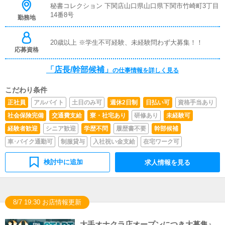
アルや先輩スタッフに気軽に聞ける環境ですので、未経験
秘書コレクション 下関店山口県山口県下関市竹崎町3丁目
でも安心して働けます。■企画の立案店舗イベントや店舗
14番8号
勤務地
運営など様々な企画を提案していただきます。【新規のお
客様の増加】【お客様のリピート率の向上】【キャストの
方の入店数の増加】など、売上UPに繋がる施策の提案を
20歳以上 ※学生不可経験、未経験問わず大募集！！
応募資格
行っていただきます。■キャスト管理お店で働いていただ
いているキャストの方が稼げるようにインターネットを使
ったPR（写メ日記）などの使い方などのアドバイスを行
「店長/幹部候補」
の仕事情報を詳しく見る
っていただきます。■PC更新業務ヘブンネットなど、ポー
タルサイト等の店舗情報更新作業を行っていただきます。
こだわり条件
キャストの出勤情報やイベント、求人ブログの作成となり
正社員
アルバイト
土日のみ可
週休2日制
日払い可
資格手当あり
ます。基本的にはボタンを押すだけや、ブログの更新時に
簡単に文字が入力出来れば問題ありません。PCが苦手な
社会保険完備
交通費支給
寮・社宅あり
研修あり
未経験可
人でも簡単にできます。
経験者歓迎
シニア歓迎
学歴不問
履歴書不要
幹部候補
車･バイク通勤可
制服貸与
入社祝い金支給
在宅ワーク可
検討中に追加
求人情報を見る
8/7 19:30 お店情報更新
大手オナクラ店オープンにつき大募集♪