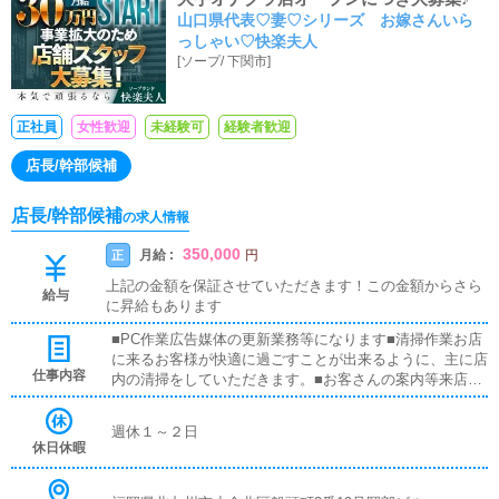
山口県代表♡妻♡シリーズ お嫁さんいら
っしゃい♡快楽夫人
[
ソープ
/
下関市
]
正社員
女性歓迎
未経験可
経験者歓迎
店長/幹部候補
店長/幹部候補
の求人情報
350,000
月給 :
正
円
上記の金額を保証させていただきます！この金額からさら
給与
に昇給もあります
■PC作業広告媒体の更新業務等になります■清掃作業お店
に来るお客様が快適に過ごすことが出来るように、主に店
仕事内容
内の清掃をしていただきます。■お客さんの案内等来店さ
れたお客様をお部屋まで案内したり、電話対応等になりま
す。
週休１～２日
休日休暇