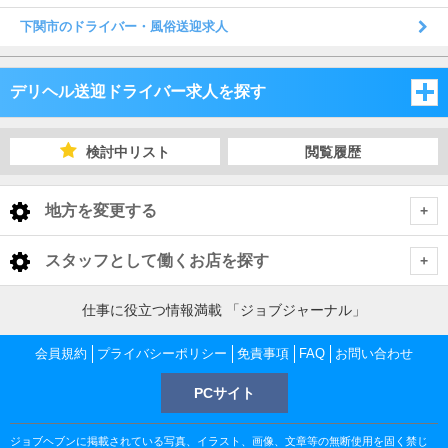
下関市のドライバー・風俗送迎求人
デリヘル送迎ドライバー求人を探す
福岡県
検討中リスト
閲覧履歴
佐賀県
福岡県
地方を変更する
長崎県
佐賀県
福岡県 デリヘル送迎ドライバー
<
全国トップ
スタッフとして働くお店を探す
大分県
長崎県
福岡市
佐賀県 デリヘル送迎ドライバー
北海道 男性高収入
福岡県
仕事に役立つ情報満載 「ジョブジャーナル」
東北 男性高収入
熊本県
大分県
佐賀市
長崎県 デリヘル送迎ドライバー
北九州
福岡市 デリヘル送迎ドライバー
会員規約
福岡 男性高収入
プライバシーポリシー
免責事項
FAQ
お問い合わせ
佐賀県
南関東 男性高収入
中洲 男性高収入
鹿児島県
熊本県
PCサイト
長崎市
大分県 デリヘル送迎ドライバー
嬉野・武雄・小城
久留米
佐賀市 デリヘル送迎ドライバー
福岡 デリヘル送迎ドライバー
北九州 デリヘル送迎ドライバー
佐賀 男性高収入
甲信越 男性高収入
長崎県
久留米 男性高収入
鹿児島県
ジョブヘブンに掲載されている写真、イラスト、画像、文章等の無断使用を固く禁じ
北関東 男性高収入
大分市
熊本県 デリヘル送迎ドライバー
佐世保市
長崎市 デリヘル送迎ドライバー
柳川・大牟田
佐賀市 デリヘル送迎ドライバー
嬉野・武雄・小城 デリヘル送迎ドライバー