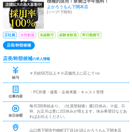
積極的採用！寮費は半年無料！
よかろうもん下関本店
[
ソープ
/
下関市
]
正社員
女性歓迎
未経験可
経験者歓迎
即日勤務可
店長/幹部候補
店長/幹部候補
の求人情報
￥月給50万以上￥※店舗売上に応じて+α
給与
・PC作業・接客・企画考案・キャスト管理
仕事内容
毎月2回有給あり。（社員登録後）週1日休み。※盆、G
W、お正月は更に2日休みが増えます。休み希望日などあ
休日休暇
ればお伝えください。
山口県下関市竹崎町3丁目14-19よかろうもん下関本店