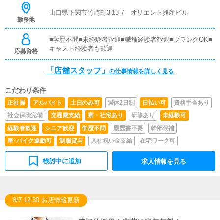
様のリピート率の向上】【キャストの方の入店数の増加】
など、売上UPに繋がる施策の提案を行っていただきま
山口県下関市竹崎町3-13-7 オリエント興産ビル
勤務地
す。■キャスト管理お店で働いていただいているキャスト
の方が稼げるようにインターネットを使ったPR（写メ日
記）などの使い方などのアドバイスを行っていただきま
■学歴不問■未経験者歓迎■職種経験者歓迎■ブランクOK■
す。■PC更新業務ヘブンネットなど、ポータルサイト等の
キャスト経験者も歓迎
応募資格
店舗情報更新作業を行っていただきます。キャストの出勤
情報やイベント、求人ブログの作成となります。基本的に
「店舗スタッフ」
の仕事情報を詳しく見る
はボタンを押すだけや、ブログの更新時に簡単に文字が入
力出来れば問題ありません。PCが苦手な人でも簡単にで
こだわり条件
きます。■清掃・備品管理お客様やキャストの方に快適に
お過ごしいただくため、店内の清掃や備品の管理・補充を
正社員
アルバイト
土日のみ可
週休2日制
日払い可
資格手当あり
行っていただきます。
社会保険完備
交通費支給
寮・社宅あり
研修あり
未経験可
経験者歓迎
シニア歓迎
学歴不問
履歴書不要
幹部候補
車･バイク通勤可
制服貸与
入社祝い金支給
在宅ワーク可
検討中に追加
求人情報を見る
8/7 12:30 お店情報更新