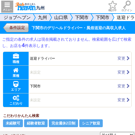
検討中
ログイン
ジョブヘブン
九州
山口県
下関市
下関市
送迎ドラ
条件設定
下関市のデリヘルドライバー・風俗送迎の高収入求人
ご指定の条件の求人は現在掲載されておりません。検索範囲を広げて検索
4
し、お店を
件表示します。
変更
送迎ドライバー
職種
変更
未設定
業種
変更
下関市
エリア
変更
未設定
こだわり
こだわりかんたん検索
未経験可
経験者歓迎
完全週休2日制
シニア歓迎