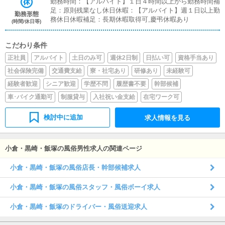
勤務時間：【アルバイト】１日４時間以上から勤務時間補
足：原則残業なし休日休暇：【アルバイト】週１日以上勤
勤務形態
務休日休暇補足：長期休暇取得可,慶弔休暇あり
(時間/休日等)
こだわり条件
正社員
アルバイト
土日のみ可
週休2日制
日払い可
資格手当あり
社会保険完備
交通費支給
寮・社宅あり
研修あり
未経験可
経験者歓迎
シニア歓迎
学歴不問
履歴書不要
幹部候補
車･バイク通勤可
制服貸与
入社祝い金支給
在宅ワーク可
検討中に追加
求人情報を見る
小倉・黒崎・飯塚の風俗男性求人の関連ページ
小倉・黒崎・飯塚の風俗店長・幹部候補求人
小倉・黒崎・飯塚の風俗スタッフ・風俗ボーイ求人
小倉・黒崎・飯塚のドライバー・風俗送迎求人