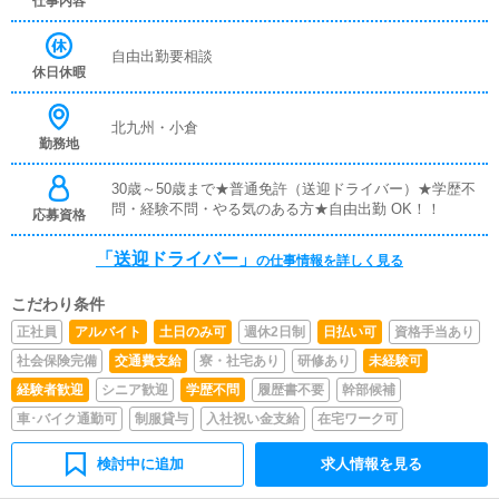
仕事内容
自由出勤要相談
休日休暇
北九州・小倉
勤務地
30歳～50歳まで★普通免許（送迎ドライバー）★学歴不
問・経験不問・やる気のある方★自由出勤 OK！！
応募資格
「送迎ドライバー」
の仕事情報を詳しく見る
こだわり条件
正社員
アルバイト
土日のみ可
週休2日制
日払い可
資格手当あり
社会保険完備
交通費支給
寮・社宅あり
研修あり
未経験可
経験者歓迎
シニア歓迎
学歴不問
履歴書不要
幹部候補
車･バイク通勤可
制服貸与
入社祝い金支給
在宅ワーク可
検討中に追加
求人情報を見る