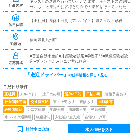
キャストの送迎を行っていただきます。キャストの送迎以
仕事内容
外にも、送迎先のお客様と対面での接客を行っていただき
ます。お客様のご案内時に、システムの説明や料金の受け
取り等、対面での簡単な接客になります。最初は先輩ドラ
【正社員】週休１日制【アルバイト】週２日以上勤務
イバーと同乗して行動し、業務の流れを覚えていただきま
休日休暇
すので、未経験の方でも安心して働けます。ガソリン代・
高速代は支給します。■清掃業務送迎業務の空き時間に、
事務所や待機室の清掃を行っていただきます。キャストの
福岡県北九州市
勤務地
送迎に使うお車の清掃もお願いします。
■普通自動車免許■未経験者歓迎■学歴不問■職種経験者歓
迎■ブランクOK■シニア世代歓迎
応募資格
「送迎ドライバー」
の仕事情報を詳しく見る
こだわり条件
正社員
アルバイト
土日のみ可
週休2日制
日払い可
資格手当あり
社会保険完備
交通費支給
寮・社宅あり
研修あり
未経験可
経験者歓迎
シニア歓迎
学歴不問
履歴書不要
幹部候補
車･バイク通勤可
制服貸与
入社祝い金支給
在宅ワーク可
検討中に追加
求人情報を見る