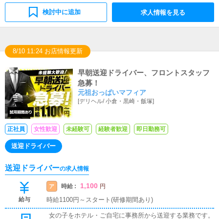
検討中に追加
求人情報を見る
8/10 11:24 お店情報更新
早朝送迎ドライバー、フロントスタッフ
急募！
元祖おっぱいマフィア
[
デリヘル
/
小倉・黒崎・飯塚
]
正社員
女性歓迎
未経験可
経験者歓迎
即日勤務可
送迎ドライバー
送迎ドライバー
の求人情報
1,100
時給 :
ア
円
給与
時給1100円～スタート(研修期間あり)
女の子をホテル・ご自宅に事務所から送迎する業務です。