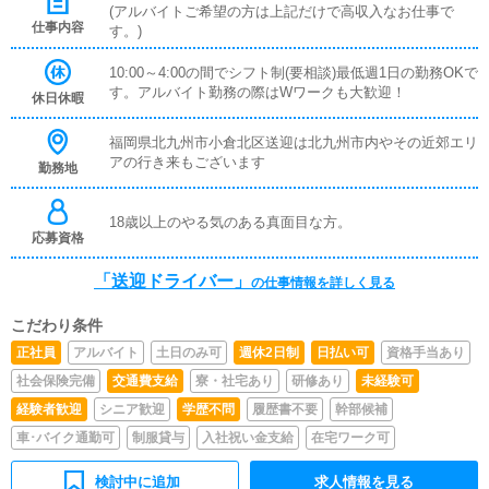
(アルバイトご希望の方は上記だけで高収入なお仕事で
仕事内容
す。)
10:00～4:00の間でシフト制(要相談)最低週1日の勤務OKで
す。アルバイト勤務の際はWワークも大歓迎！
休日休暇
福岡県北九州市小倉北区送迎は北九州市内やその近郊エリ
アの行き来もございます
勤務地
18歳以上のやる気のある真面目な方。
応募資格
「送迎ドライバー」
の仕事情報を詳しく見る
こだわり条件
正社員
アルバイト
土日のみ可
週休2日制
日払い可
資格手当あり
社会保険完備
交通費支給
寮・社宅あり
研修あり
未経験可
経験者歓迎
シニア歓迎
学歴不問
履歴書不要
幹部候補
車･バイク通勤可
制服貸与
入社祝い金支給
在宅ワーク可
検討中に追加
求人情報を見る