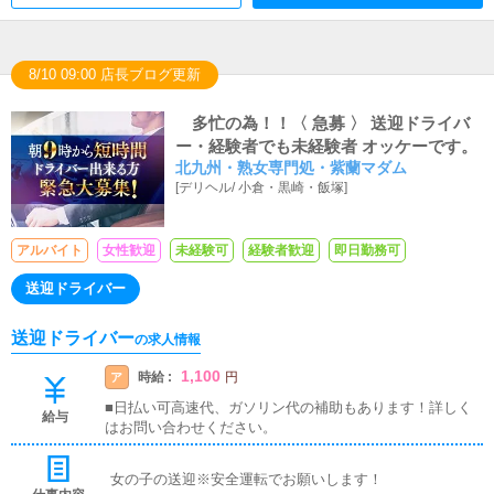
8/10 09:00 店長ブログ更新
多忙の為！！〈 急募 〉 送迎ドライバ
ー・経験者でも未経験者 オッケーです。
北九州・熟女専門処・紫蘭マダム
[
デリヘル
/
小倉・黒崎・飯塚
]
アルバイト
女性歓迎
未経験可
経験者歓迎
即日勤務可
送迎ドライバー
送迎ドライバー
の求人情報
1,100
時給 :
ア
円
■日払い可高速代、ガソリン代の補助もあります！詳しく
給与
はお問い合わせください。
女の子の送迎※安全運転でお願いします！