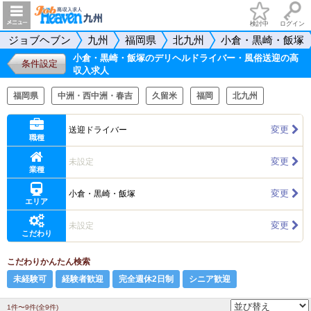
検討中
ログイン
ジョブヘブン
九州
福岡県
北九州
小倉・黒崎・飯塚
小倉・黒崎・飯塚のデリヘルドライバー・風俗送迎の高
条件設定
収入求人
福岡県
中洲・西中洲・春吉
久留米
福岡
北九州
変更
送迎ドライバー
職種
変更
未設定
業種
変更
小倉・黒崎・飯塚
エリア
変更
未設定
こだわり
こだわりかんたん検索
未経験可
経験者歓迎
完全週休2日制
シニア歓迎
1件〜9件(全9件)