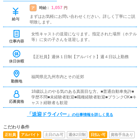
1,057
時給 :
ア
円
まずはお気軽にお問い合わせください。詳しく丁寧にご説
給与
明致します。
女性キャストの送迎になります。指定された場所（ホテル
等）に女の子さんを送迎します。
仕事内容
【正社員】週休１日制【アルバイト】週４日以上勤務
休日休暇
福岡県北九州市内とその近郊
勤務地
18歳以上のやる気のある真面目な方。■普通自動車免許■
学歴不問■未経験者歓迎■職種経験者歓迎■ブランクOK■キ
応募資格
ャスト経験者も歓迎
「送迎ドライバー」
の仕事情報を詳しく見る
こだわり条件
正社員
アルバイト
土日のみ可
週休2日制
日払い可
資格手当あり