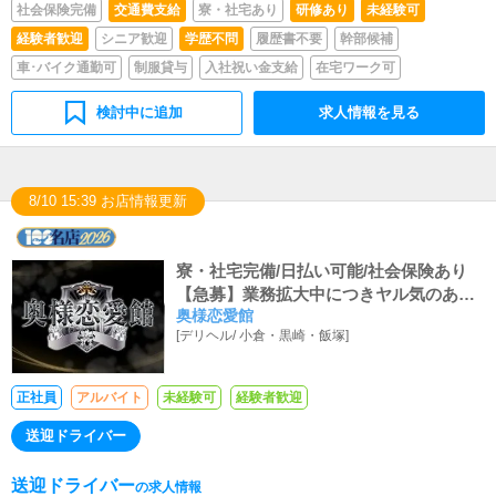
社会保険完備
交通費支給
寮・社宅あり
研修あり
未経験可
経験者歓迎
シニア歓迎
学歴不問
履歴書不要
幹部候補
車･バイク通勤可
制服貸与
入社祝い金支給
在宅ワーク可
検討中に追加
求人情報を見る
8/10 15:39 お店情報更新
寮・社宅完備/日払い可能/社会保険あり
【急募】業務拡大中につきヤル気のある
奥様恋愛館
方を大・大・大募集中！
[
デリヘル
/
小倉・黒崎・飯塚
]
正社員
アルバイト
未経験可
経験者歓迎
送迎ドライバー
送迎ドライバー
の求人情報