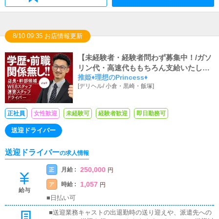
8/10 09:35 お店情報更新
【未経験者・経験者問わず募集中！/ガソ
リン代・高速代ももちろん支給いたしま
推姫♦︎理想のPrincess♦︎
す！】業務拡大に伴いスタッフ大募
[
デリヘル
/
小倉・黒崎・飯塚
]
集！！
正社員
女性歓迎
未経験可
経験者歓迎
即日勤務可
送迎ドライバー
送迎ドライバー
の求人情報
250,000
月給 :
正
円
1,057
時給 :
ア
円
給与
■日払い可
■送迎業務キャストの出退勤時の送り迎えや、派遣先への