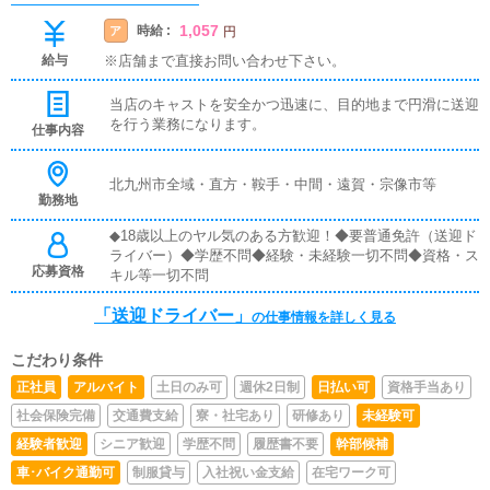
1,057
時給 :
ア
円
給与
※店舗まで直接お問い合わせ下さい。
当店のキャストを安全かつ迅速に、目的地まで円滑に送迎
を行う業務になります。
仕事内容
北九州市全域・直方・鞍手・中間・遠賀・宗像市等
勤務地
◆18歳以上のヤル気のある方歓迎！◆要普通免許（送迎ド
ライバー）◆学歴不問◆経験・未経験一切不問◆資格・ス
応募資格
キル等一切不問
「送迎ドライバー」
の仕事情報を詳しく見る
こだわり条件
正社員
アルバイト
土日のみ可
週休2日制
日払い可
資格手当あり
社会保険完備
交通費支給
寮・社宅あり
研修あり
未経験可
経験者歓迎
シニア歓迎
学歴不問
履歴書不要
幹部候補
車･バイク通勤可
制服貸与
入社祝い金支給
在宅ワーク可