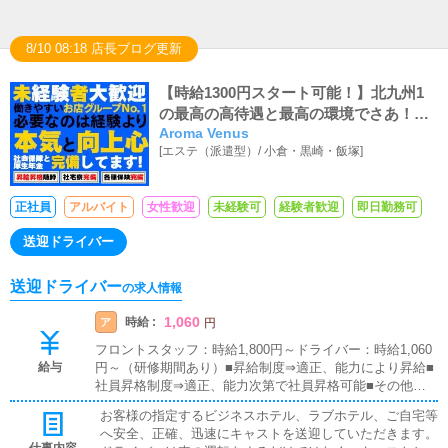
8/10 08:18 店長ブログ更新
【時給1300円スタート可能！】北九州1
の最高の高待遇と最高の環境でさあ！俺
Aroma Venus
たちと一緒に働こう！待ってるぜ
[
エステ（派遣型）
/
小倉・黒崎・飯塚
]
正社員
アルバイト
女性歓迎
未経験可
経験者歓迎
即日勤務可
送迎ドライバー
送迎ドライバー
の求人情報
1,060
時給 :
ア
円
フロントスタッフ：時給1,800円～ドライバー：時給1,060
給与
円～（研修期間あり）■昇給制度⇒適正、能力により昇給■
社員昇格制度⇒適正、能力次第で社員昇格可能■その他・
通勤交通費全額支給（支給条件あり）・日払い可(上限5,00
お客様の指定するビジネスホテル、ラブホテル、ご自宅等
0円)・社用車貸出制度・携帯電話貸出制度【お車をお持込
へ安全、正確、迅速にキャストを送迎していただきます。
可能な方】■業務中のガソリン代は全額支給で安心！⇒実