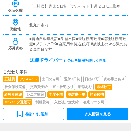
取り等、対面での簡単な接客になります。最初は先輩ドラ
【正社員】週休１日制【アルバイト】週２日以上勤務
イバーと同乗して行動し、業務の流れを覚えていただきま
休日休暇
すので、未経験の方でも安心して働けます。ガソリン代・
高速代は支給します。■清掃業務送迎業務の空き時間に、
事務所や待機室の清掃を行っていただきます。キャストの
北九州市内
勤務地
送迎に使うお車の清掃もお願いします。
■普通自動車免許■学歴不問■未経験者歓迎■職種経験者歓
迎■ブランクOK■自家用車持込必須18歳以上のやる気のあ
応募資格
る真面目な方
「送迎ドライバー」
の仕事情報を詳しく見る
こだわり条件
正社員
アルバイト
土日のみ可
週休2日制
日払い可
資格手当あり
社会保険完備
交通費支給
寮・社宅あり
研修あり
未経験可
経験者歓迎
シニア歓迎
学歴不問
履歴書不要
幹部候補
車･バイク通勤可
制服貸与
入社祝い金支給
在宅ワーク可
検討中に追加
求人情報を見る