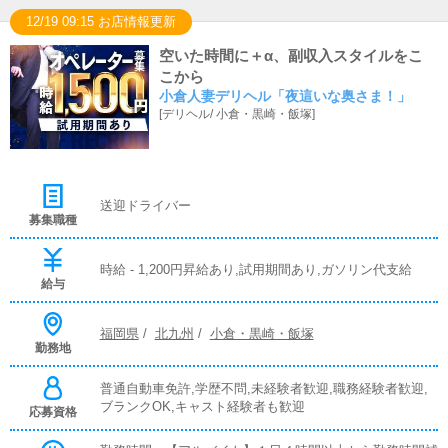
12/19 09:15 お店情報更新
空いた時間に＋α、副収入スタイルをこ
こから
小倉人妻デリヘル「夜這いな奥さま！」
[
デリヘル
/
小倉・黒崎・飯塚
]
送迎ドライバー
募集職種
時給 - 1,200円昇給あり,試用期間あり,ガソリン代支給
給与
福岡県
/
北九州
/
小倉・黒崎・飯塚
勤務地
普通自動車免許,学歴不問,未経験者歓迎,職務経験者歓迎,
ブランクOK,キャスト経験者も歓迎
応募資格