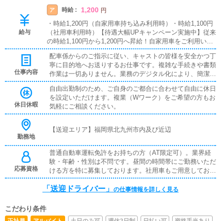
1,200
時給 :
ア
円
・時給1,200円（自家用車持ち込み利用時）・時給1,100円
給与
（社用車利用時）【待遇大幅UPキャンペーン実施中】従来
の時給1,100円から1,200円へ昇給！自家用車をご利用いた
だける方は、この高時給でご勤務いただけます。【ガソリ
配車係からのご指示に従い、キャストの皆様を安全かつ丁
ン満タン支給の特典あり】勤務時間30時間毎にガソリン代
寧に目的地へお送りするお仕事です。複雑な手続きや書類
満タン支給いたします！走行距離に制限はなく、プライベ
仕事内容
作業は一切ありません。業務のデジタル化により、簡潔か
ート利用も対象です。☆時給シミュレーション☆（例）ト
つ効率的に業務を進めていただけます。安全運転を心が
ヨタ・アクアに乗車 月20日・1日6時間勤務想定すると支
自由出勤制のため、ご自身のご都合に合わせて自由に休日
け、キャストの皆様の安心と満足を第一にお仕事いただき
給ガソリンの価値は約27,000円/月（時給換算で約225円/
を設定いただけます。複業（Wワーク）をご希望の方もお
ます。
時）となり実質時給は約1,425円/となります※燃費やガソ
休日休暇
気軽にご相談ください。
リン価格、走行距離で変動します。あくまで参考値である
ことをご理解ください。能力に応じた昇給制度あり！
【送迎エリア】福岡県北九州市内及び近辺
勤務地
普通自動車運転免許をお持ちの方（AT限定可）。業界経
験・年齢・性別は不問です。昼間の時間帯にご勤務いただ
応募資格
ける方を特に募集しております。社用車もご用意しており
ますので、ご安心ください。真摯に業務に取り組んでいた
「送迎ドライバー」
だける方のご応募をお待ちしております。
の仕事情報を詳しく見る
こだわり条件