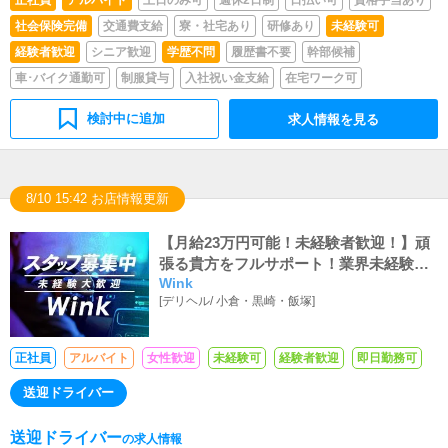
正社員
アルバイト
土日のみ可
週休2日制
日払い可
資格手当あり
社会保険完備
交通費支給
寮・社宅あり
研修あり
未経験可
経験者歓迎
シニア歓迎
学歴不問
履歴書不要
幹部候補
車･バイク通勤可
制服貸与
入社祝い金支給
在宅ワーク可
検討中に追加
求人情報を見る
8/10 15:42 お店情報更新
【月給23万円可能！未経験者歓迎！】頑
張る貴方をフルサポート！業界未経験で
Wink
もしっかり高収入をGET！
[
デリヘル
/
小倉・黒崎・飯塚
]
正社員
アルバイト
女性歓迎
未経験可
経験者歓迎
即日勤務可
送迎ドライバー
送迎ドライバー
の求人情報