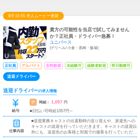
8/9 16:55 求人ムービー更新
貴方の可能性を当店で試してみません
か？正社員・ドライバー急募！
ユニバース
[
デリヘル
/
小倉・黒崎・飯塚
]
正社員
アルバイト
女性歓迎
未経験可
経験者歓迎
即日勤務可
送迎ドライバー
送迎ドライバー
の求人情報
1,057
時給 :
ア
円
給与
■日払い可時給1057円～
■送迎業務キャストの出退勤時の送り迎えや、派遣先への
キャストの送迎を行っていただきます。キャストの送迎以
仕事内容
外にも、送迎先のお客様と対面での接客を行っていただき
ます。お客様のご案内時に、システムの説明や料金の受け