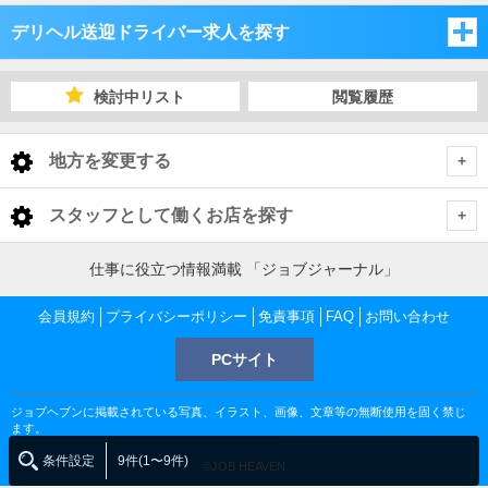
デリヘル送迎ドライバー求人を探す
福岡県
検討中リスト
閲覧履歴
佐賀県
福岡県
地方を変更する
長崎県
佐賀県
福岡県 デリヘル送迎ドライバー
<
全国トップ
スタッフとして働くお店を探す
大分県
長崎県
福岡市
佐賀県 デリヘル送迎ドライバー
北海道 男性高収入
福岡県
仕事に役立つ情報満載 「ジョブジャーナル」
東北 男性高収入
熊本県
大分県
佐賀市
長崎県 デリヘル送迎ドライバー
北九州
福岡市 デリヘル送迎ドライバー
会員規約
福岡 男性高収入
プライバシーポリシー
免責事項
FAQ
お問い合わせ
佐賀県
南関東 男性高収入
中洲 男性高収入
鹿児島県
熊本県
PCサイト
長崎市
大分県 デリヘル送迎ドライバー
嬉野・武雄・小城
久留米
佐賀市 デリヘル送迎ドライバー
福岡 デリヘル送迎ドライバー
北九州 デリヘル送迎ドライバー
佐賀 男性高収入
甲信越 男性高収入
長崎県
久留米 男性高収入
鹿児島県
ジョブヘブンに掲載されている写真、イラスト、画像、文章等の無断使用を固く禁じ
北関東 男性高収入
大分市
熊本県 デリヘル送迎ドライバー
佐世保市
長崎市 デリヘル送迎ドライバー
柳川・大牟田
佐賀市 デリヘル送迎ドライバー
嬉野・武雄・小城 デリヘル送迎ドライバー
中洲 デリヘル送迎ドライバー
小倉・黒崎・飯塚 デリヘル送迎ドライバー
久留米 デリヘル送迎ドライバー
長崎 男性高収入
ます。
北九州 男性高収入
熊本県
東京 男性高収入
条件設定
9件(1〜9件)
©JOB HEAVEN
春吉 男性高収入
熊本市
鹿児島県 デリヘル送迎ドライバー
別府市
大分市 デリヘル送迎ドライバー
長崎市 デリヘル送迎ドライバー
佐世保市 デリヘル送迎ドライバー
嬉野市 デリヘル送迎ドライバー
久留米市 デリヘル送迎ドライバー
柳川・大牟田 デリヘル送迎ドライバー
熊本 男性高収入
大分県