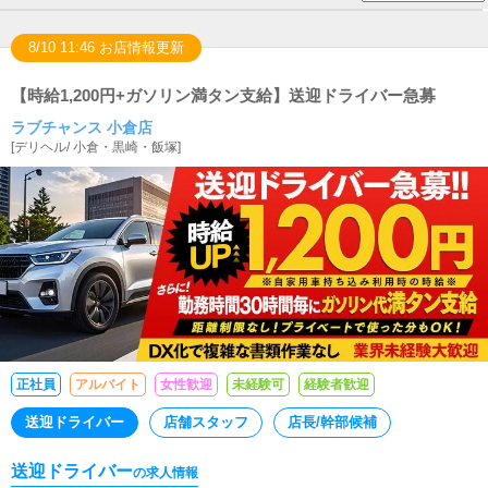
8/10 11:46 お店情報更新
【時給1,200円+ガソリン満タン支給】送迎ドライバー急募
ラブチャンス 小倉店
[
デリヘル
/
小倉・黒崎・飯塚
]
正社員
アルバイト
女性歓迎
未経験可
経験者歓迎
送迎ドライバー
店舗スタッフ
店長/幹部候補
送迎ドライバー
の求人情報