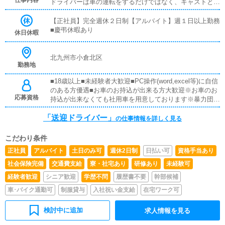
仕事内容
ドライバーは車の運転をするだけではなく、キャストとの
消費ガソリン分を下記の通り算出し支給(例)[実走行距離 15
会話や、お客様とのやり取りも業務の一環となるため、コ
0km]÷[燃費基準値(1リットル) 7.5km]×[レギュラーガソリ
ミュニケーションスキルが自然と身につきます。当グルー
【正社員】完全週休２日制【アルバイト】週１日以上勤務
ン市場価格(1リットル) 145円]=[支給額 2900円]■通勤時の
プのドライバーは、本職とかけもちで働いている人、ドラ
■慶弔休暇あり
ガソリン代も全額支給！（支給条件あり）⇒Google Mapで
休日休暇
イバーの仕事を本業にしている人など、様々なスタッフが
自宅～事務所までの往復距離を割り出し下記方法で支給
集まっています。また、ドライバー業務で実績を積み上げ
(例)[自宅～事務所の往復距離 30km]×[出勤日数 20日]÷[燃
た方には、社員登用の道もあります。
北九州市小倉北区
費基準値(1リットル) 7.5km]×[レギュラーガソリン市場価
勤務地
格(1リットル) 145円]=[支給額11600円]※レギュラーガソリ
ンの市場価格は毎月見直します※車種⇒4人乗り以上の乗用
■18歳以上■未経験者大歓迎■PC操作(word,excel等)に自信
車(軽自動車可)
のある方優遇■お車のお持込が出来る方大歓迎※お車のお
応募資格
持込が出来なくても社用車を用意しております※暴力団関
係者及びそれに準ずる方のご応募は、固くお断りさせてい
「送迎ドライバー」
ただいております※18歳未満（高校生を含む）の応募はお
の仕事情報を詳しく見る
断りします。
こだわり条件
正社員
アルバイト
土日のみ可
週休2日制
日払い可
資格手当あり
社会保険完備
交通費支給
寮・社宅あり
研修あり
未経験可
経験者歓迎
シニア歓迎
学歴不問
履歴書不要
幹部候補
車･バイク通勤可
制服貸与
入社祝い金支給
在宅ワーク可
検討中に追加
求人情報を見る