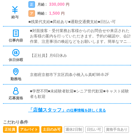
330,000
月給 :
正
円
1,500
時給 :
ア
円
給与
■残業代支給■昇給あり■通勤交通費支給■日払い可
■対面接客・受付業務お客様からのお問合せや来店された
お客様の案内を行っていただきます。予約の確認や、会計
仕事内容
作業、注意事項の喚起などをお願いします。簡単なマニュ
アルや、先輩スタッフに付いて業務内容を見ながら徐々に
覚えていただきますので、未経験の方でも安心して働けま
【正社員】月6日休み
す。■キャスト管理お店で働いていただいているキャスト
休日休暇
の方が稼げるようにインターネットを使ったPR（写メ日
記）などの使い方などのアドバイスを行っていただきま
す。■PC更新業務ヘブンネットなど、ポータルサイト等の
京都府京都市下京区四条小橋入ル真町98-8-2F
勤務地
店舗情報更新作業を行っていただきます。キャストの出勤
情報やイベント、求人ブログの作成となります。基本的に
はボタンを押すだけや、ブログの更新時に簡単に文字が入
■学歴不問■未経験者歓迎■シニア世代歓迎■キャスト経験
力出来れば問題ありません。PCが苦手な人でも簡単にで
者も歓迎
応募資格
きます。■清掃・備品管理お客様やキャストの方に快適に
お過ごしいただくため、店内の清掃や備品の管理・補充を
「店舗スタッフ」
の仕事情報を詳しく見る
行っていただきます。
こだわり条件
正社員
アルバイト
土日のみ可
週休2日制
日払い可
資格手当あり