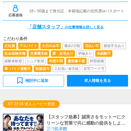
18～50歳まで身分証：本籍地記載の住民票orパスポート
応募資格
「店舗スタッフ」
の仕事情報を詳しく見る
こだわり条件
正社員
アルバイト
土日のみ可
週休2日制
日払い可
資格手当あり
社会保険完備
交通費支給
寮・社宅あり
研修あり
未経験可
経験者歓迎
シニア歓迎
学歴不問
履歴書不要
幹部候補
車･バイク通勤可
制服貸与
入社祝い金支給
在宅ワーク可
検討中に追加
求人情報を見る
8/7 23:24 求人ムービー更新
【スタッフ急募】誠実さをモットーにク
リーンな営業で共に感動の提供をしよう
三つ乱本館
★面接交通費支給・即日勤務可能・日払