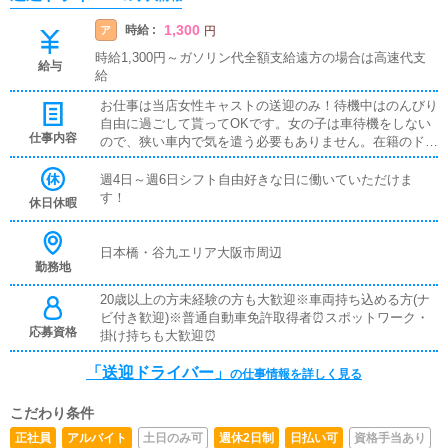
1,300
時給 :
ア
円
時給1,300円～ガソリン代全額支給遠方の場合は高速代支
給与
給
お仕事は当店女性キャストの送迎のみ！待機中はのんびり
自由に過ごして貰ってOKです。女の子は車待機をしない
仕事内容
ので、狭い車内で気を遣う必要もありません。在籍のドラ
イバーは仮眠を取ったり、本を読んだり、スマホゲームや
動画視聴など、有意義に待機してます！様々な女性キャス
週4日～週6日シフト自由好きな日に働いていただけま
トが在籍しており、人間関係を円滑に築けるドライバーさ
す！
休日休暇
んは特に喜ばれます。安全に気持ちよく送迎して下さるド
ライバーを積極採用致します。
日本橋・谷九エリア大阪市周辺
勤務地
20歳以上の方未経験の方も大歓迎※車両持ち込める方(ナ
ビ付き歓迎)※普通自動車免許取得者⏰スポットワーク・
応募資格
掛け持ちも大歓迎⏰
「送迎ドライバー」
の仕事情報を詳しく見る
こだわり条件
正社員
アルバイト
土日のみ可
週休2日制
日払い可
資格手当あり