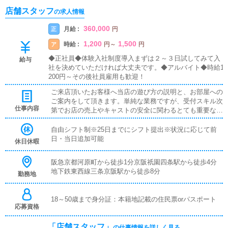
店舗スタッフ
の求人情報
360,000
月給 :
正
円
1,200
1,500
時給 :
ア
円
～
円
◆正社員◆体験入社制度導入まずは２～３日試してみて入
給与
社を決めていただければ大丈夫です。◆アルバイト◆時給1
200円～その後社員雇用も歓迎！
ご来店頂いたお客様へ当店の遊び方の説明と、お部屋への
ご案内をして頂きます。単純な業務ですが、受付スキル次
仕事内容
第でお店の売上やキャストの安全に関わるとても重要な役
割です。先輩スタッフからの指導の元、始めていただける
のでご安心ください。
自由シフト制※25日までにシフト提出※状況に応じて前
日・当日追加可能
休日休暇
阪急京都河原町から徒歩1分京阪祇園四条駅から徒歩4分
地下鉄東西線三条京阪駅から徒歩8分
勤務地
18～50歳まで身分証：本籍地記載の住民票orパスポート
応募資格
「店舗スタッフ」
の仕事情報を詳しく見る