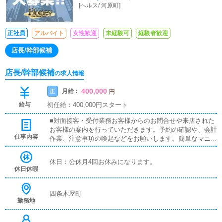
[
ヘルス
/
河原町
]
正社員
アルバイト
女性歓迎
未経験可
経験者歓迎
店長/幹部候補
店長/幹部候補
の求人情報
400,000
月給 :
正
円
給与
初任給：400,000円スタート
■対面接客・受付業務お客様からのお問合せや来店された
お客様の案内を行っていただきます。予約の確認や、会計
仕事内容
作業、注意事項の喚起などをお願いします。簡単なマニュ
アルや、先輩スタッフに付いて業務内容を見ながら徐々に
覚えていただきますので、未経験の方でも安心して働けま
休日：公休月4回お休みになります。
す。■キャスト管理お店で働いていただいているキャスト
休日休暇
の方が稼げるようにインターネットを使ったPR（写メ日
記）などの使い方などのアドバイスを行っていただきま
す。■PC更新業務ヘブンネットなど、ポータルサイト等の
四条木屋町
勤務地
店舗情報更新作業を行っていただきます。キャストの出勤
情報やイベント、求人ブログの作成となります。基本的に
はボタンを押すだけや、ブログの更新時に簡単に文字が入