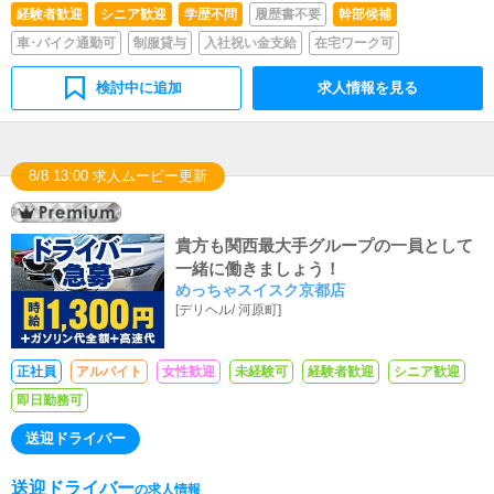
経験者歓迎
シニア歓迎
学歴不問
履歴書不要
幹部候補
車･バイク通勤可
制服貸与
入社祝い金支給
在宅ワーク可
検討中に追加
求人情報を見る
8/8 13:00 求人ムービー更新
貴方も関西最大手グループの一員として
一緒に働きましょう！
めっちゃスイスク京都店
[
デリヘル
/
河原町
]
正社員
アルバイト
女性歓迎
未経験可
経験者歓迎
シニア歓迎
即日勤務可
送迎ドライバー
送迎ドライバー
の求人情報