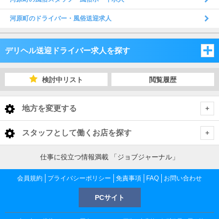
河原町のドライバー・風俗送迎求人
デリヘル送迎ドライバー求人を探す
大阪府
検討中リスト
閲覧履歴
兵庫県
大阪府
地方を変更する
京都府
兵庫県
大阪府 デリヘル送迎ドライバー
<
全国トップ
スタッフとして働くお店を探す
滋賀県
京都府
大阪市
兵庫県 デリヘル送迎ドライバー
北海道 男性高収入
大阪府
仕事に役立つ情報満載 「ジョブジャーナル」
東北 男性高収入
和歌山県
滋賀県
神戸
京都府 デリヘル送迎ドライバー
堺市
大阪市 デリヘル送迎ドライバー
会員規約
大阪 男性高収入
プライバシーポリシー
免責事項
FAQ
お問い合わせ
京都府
南関東 男性高収入
梅田 男性高収入
奈良県
和歌山県
PCサイト
京都市
滋賀県 デリヘル送迎ドライバー
阪神・尼崎
大阪府下
神戸 デリヘル送迎ドライバー
梅田 デリヘル送迎ドライバー
堺市 デリヘル送迎ドライバー
京都 男性高収入
甲信越 男性高収入
滋賀県
十三 男性高収入