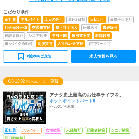
こだわり条件
正社員
アルバイト
土日のみ可
週休2日制
日払い可
資格手当あり
社会保険完備
交通費支給
寮・社宅あり
研修あり
未経験可
経験者歓迎
シニア歓迎
学歴不問
履歴書不要
幹部候補
車･バイク通勤可
制服貸与
入社祝い金支給
在宅ワーク可
検討中に追加
求人情報を見る
8/8 12:02 求人ムービー更新
アナタ史上最高のお仕事ライフを。
ホットポイントパートII
[
ヘルス
/
河原町
]
正社員
アルバイト
女性歓迎
未経験可
経験者歓迎
シニア歓迎
即日勤務可