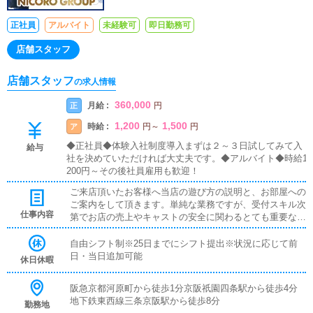
正社員
アルバイト
未経験可
即日勤務可
店舗スタッフ
店舗スタッフ
の求人情報
360,000
月給 :
正
円
1,200
1,500
時給 :
ア
円
～
円
◆正社員◆体験入社制度導入まずは２～３日試してみて入
給与
社を決めていただければ大丈夫です。◆アルバイト◆時給1,
200円～その後社員雇用も歓迎！
ご来店頂いたお客様へ当店の遊び方の説明と、お部屋への
ご案内をして頂きます。単純な業務ですが、受付スキル次
仕事内容
第でお店の売上やキャストの安全に関わるとても重要な役
割です。先輩スタッフからの指導の元、始めていただける
のでご安心ください。
自由シフト制※25日までにシフト提出※状況に応じて前
日・当日追加可能
休日休暇
阪急京都河原町から徒歩1分京阪祇園四条駅から徒歩4分
地下鉄東西線三条京阪駅から徒歩8分
勤務地