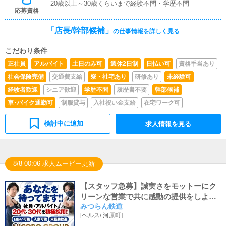
20歳以上～30歳くらいまで経験不問・学歴不問
力出来れば問題ありません。PCが苦手な人でも簡単にで
応募資格
きます。■清掃・備品管理お客様やキャストの方に快適に
お過ごしいただくため、店内の清掃や備品の管理・補充を
「店長/幹部候補」
の仕事情報を詳しく見る
行っていただきます。
こだわり条件
正社員
アルバイト
土日のみ可
週休2日制
日払い可
資格手当あり
社会保険完備
交通費支給
寮・社宅あり
研修あり
未経験可
経験者歓迎
シニア歓迎
学歴不問
履歴書不要
幹部候補
車･バイク通勤可
制服貸与
入社祝い金支給
在宅ワーク可
検討中に追加
求人情報を見る
8/8 00:06 求人ムービー更新
【スタッフ急募】誠実さをモットーにク
リーンな営業で共に感動の提供をしよう
みつらん鉄道
★面接交通費支給・即日勤務可能・日払
[
ヘルス
/
河原町
]
いOK