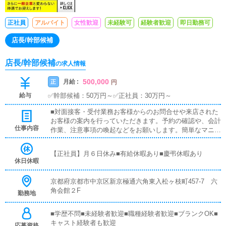
正社員
アルバイト
女性歓迎
未経験可
経験者歓迎
即日勤務可
店長/幹部候補
店長/幹部候補
の求人情報
500,000
月給 :
正
円
給与
✅幹部候補：50万円～✅正社員：30万円～
■対面接客・受付業務お客様からのお問合せや来店された
お客様の案内を行っていただきます。予約の確認や、会計
仕事内容
作業、注意事項の喚起などをお願いします。簡単なマニュ
アルや、先輩スタッフに付いて業務内容を見ながら徐々に
覚えていただきますので、未経験の方でも安心して働けま
【正社員】月６日休み■有給休暇あり■慶弔休暇あり
す。■企画の立案店舗イベントや店舗運営など様々な企画
休日休暇
を提案していただきます。【新規のお客様の増加】【お客
様のリピート率の向上】【キャストの方の入店数の増加】
京都府京都市中京区新京極通六角東入松ヶ枝町457-7 六
など、売上UPに繋がる施策の提案を行っていただきま
角会館２F
勤務地
す。■PC更新業務ヘブンネットなど、ポータルサイト等の
店舗情報更新作業を行っていただきます。キャストの出勤
情報やイベント、求人ブログの作成となります。基本的に
■学歴不問■未経験者歓迎■職種経験者歓迎■ブランクOK■
はボタンを押すだけや、ブログの更新時に簡単に文字が入
キャスト経験者も歓迎
応募資格