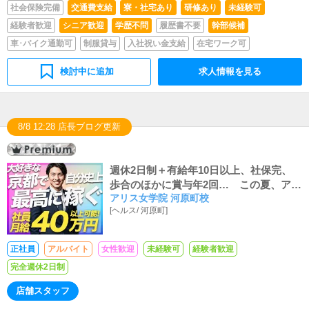
社会保険完備
交通費支給
寮・社宅あり
研修あり
未経験可
経験者歓迎
シニア歓迎
学歴不問
履歴書不要
幹部候補
車･バイク通勤可
制服貸与
入社祝い金支給
在宅ワーク可
検討中に追加
求人情報を見る
8/8 12:28 店長ブログ更新
週休2日制＋有給年10日以上、社保完、
歩合のほかに賞与年2回… この夏、アリ
アリス女学院 河原町校
スグループの待遇は「全国基準」に変わ
[
ヘルス
/
河原町
]
りました。
正社員
アルバイト
女性歓迎
未経験可
経験者歓迎
完全週休2日制
店舗スタッフ