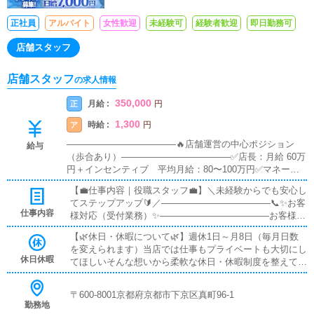
正社員
アルバイト
女性歓迎
未経験可
経験者歓迎
即日勤務可
店舗スタッフ
店舗スタッフ
の求人情報
350,000
月給 :
正
円
1,300
時給 :
ア
円
――――――――――――🔥店舗運営の中心ポジション
給与
（歩合あり）――――――――――――✅店長：月給 60万
円＋インセンティブ 平均月給：80〜100万円✅マネージ
ャー：月給 45万円＋インセンティブ 平均月給：60〜80
【💼仕事内容｜役職スタッフ💼】＼未経験からでも安心し
万円――――――――――――📌基礎〜中堅ポジション
てステップアップ🔰／――――――――――――📞✨お客
（安定収入）――――――――――――✅主任：月給 33〜
仕事内容
様対応（受付業務）✨――――――――――――お客様と
40万円✅社員：月給 28〜35万円――――――――――――
の対面での受付がメインです😊マニュアル完備📘最初は
⏰アルバイト（副業・学生もOK）――――――――――
【🌿休日・休暇について🌿】週休1日～月8日（毎月日数
先輩が横について一つずつ教えるので安心🤝「言葉づか
――✅アルバイト：時給 1,300円〜――――――――――
を変えられます）当店では仕事もプライベートも大切にし
い」「対応の流れ」も丁寧にサポートします🌸―――――
――✨インセンティブ（歩合給）について―――――――
休日休暇
てほしいそんな想いから柔軟な休日・休暇制度を整えてい
―――――――🧹✨清掃・環境づくり✨――――――――
―――――インセンティブとは、目標売上を達成した際に
ます😊✨🎂家族の誕生日💍記念日・大切なイベント🎉特別
――――キャストさんがお仕事をするお部屋から店内全般
支給される歩合給です💰対象はマネージャー以上の役職者
な予定がある日「大切な日を我慢しないといけない…
を清潔に保つお仕事です🧼難しい作業は一切なし🙆‍♂️気持
〒600-8001京都府京都市下京区真町96-1
となり、頑張った分だけ収入が上がります🔥――――――
😣」そんな心配は一切ありません🙅‍♂️しっかり相談できる
ちよく働ける空間をみんなで作ります🌈――――――――
勤務地
――――――👔体験入社OK！1日だけでもOK👌――――
環境なので安心して予定を立てられます🍀私たちはプライ