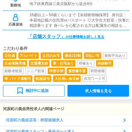
地下鉄東西線三条京阪駅から徒歩8分
勤務地
18歳以上～50歳くらいまで【未経験積極採用】 身分証：
本籍地記載の住民票orパスポート ◎大学生大歓迎：扶養の
応募資格
相談乗ります 身バレを心配される方は配属先の相談も乗
りますのでお申し付けください。
「店舗スタッフ」
の仕事情報を詳しく見る
こだわり条件
正社員
アルバイト
土日のみ可
週休2日制
日払い可
資格手当あり
社会保険完備
交通費支給
寮・社宅あり
研修あり
未経験可
経験者歓迎
シニア歓迎
学歴不問
履歴書不要
幹部候補
車･バイク通勤可
制服貸与
入社祝い金支給
在宅ワーク可
検討中に追加
求人情報を見る
河原町の風俗男性求人の関連ページ
河原町の風俗店長・幹部候補求人
河原町の風俗スタッフ・風俗ボーイ求人