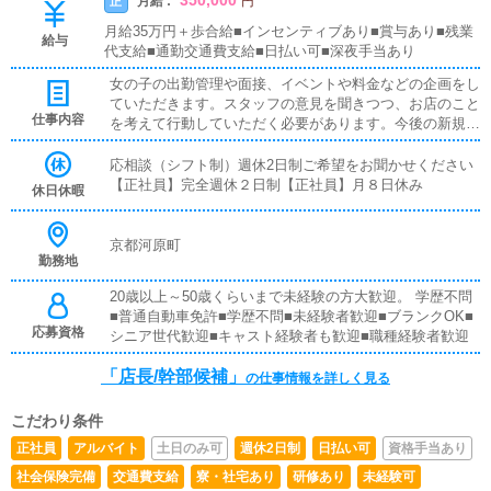
350,000
月給 :
正
円
月給35万円＋歩合給■インセンティブあり■賞与あり■残業
給与
代支給■通勤交通費支給■日払い可■深夜手当あり
女の子の出勤管理や面接、イベントや料金などの企画をし
ていただきます。スタッフの意見を聞きつつ、お店のこと
仕事内容
を考えて行動していただく必要があります。今後の新規展
開も視野に入れて働いて頂きます。またスタッフ育成に全
力を注げる方を店長候補としております。年齢や職種、雇
応相談（シフト制）週休2日制ご希望をお聞かせください
用形態の違いで対応を変えない、全員を平等に扱うことが
【正社員】完全週休２日制【正社員】月８日休み
休日休暇
モットー。スタッフ全体の底上げを追求し、お店の発展に
力を貸して下さい。
京都河原町
勤務地
20歳以上～50歳くらいまで未経験の方大歓迎。 学歴不問
■普通自動車免許■学歴不問■未経験者歓迎■ブランクOK■
応募資格
シニア世代歓迎■キャスト経験者も歓迎■職種経験者歓迎
「店長/幹部候補」
の仕事情報を詳しく見る
こだわり条件
正社員
アルバイト
土日のみ可
週休2日制
日払い可
資格手当あり
社会保険完備
交通費支給
寮・社宅あり
研修あり
未経験可