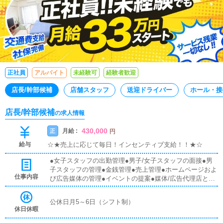
正社員
アルバイト
未経験可
経験者歓迎
店長/幹部候補
店舗スタッフ
送迎ドライバー
ホール・接
店長/幹部候補
の求人情報
430,000
月給 :
正
円
給与
☆★売上に応じて毎日！インセンティブ支給！！★☆
●女子スタッフの出勤管理●男子/女子スタッフの面接●男
子スタッフの管理●金銭管理●売上管理●ホームページおよ
仕事内容
び広告媒体の管理●イベントの提案●媒体/広告代理店との
商談や打ち合わせ●その他、店舗運営に関連する一切の業
務
公休日月5～6日（シフト制）
休日休暇