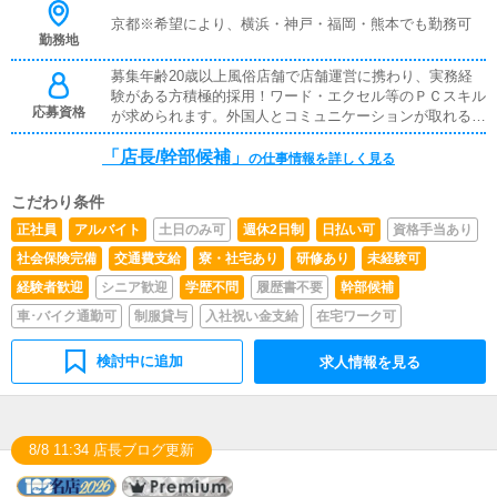
京都※希望により、横浜・神戸・福岡・熊本でも勤務可
勤務地
募集年齢20歳以上風俗店舗で店舗運営に携わり、実務経
験がある方積極的採用！ワード・エクセル等のＰＣスキル
応募資格
が求められます。外国人とコミュニケーションが取れる方
も大歓迎です！※仕事を始める際には本籍地記載の住民票
「店長/幹部候補」
（発行3ヶ月以内）および顔写真付きの身分証明書が必要
の仕事情報を詳しく見る
です。
こだわり条件
正社員
アルバイト
土日のみ可
週休2日制
日払い可
資格手当あり
社会保険完備
交通費支給
寮・社宅あり
研修あり
未経験可
経験者歓迎
シニア歓迎
学歴不問
履歴書不要
幹部候補
車･バイク通勤可
制服貸与
入社祝い金支給
在宅ワーク可
検討中に追加
求人情報を見る
8/8 11:34 店長ブログ更新