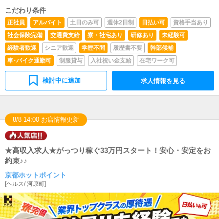
※前科、入れ墨がある方はお断りしています
こだわり条件
正社員
アルバイト
土日のみ可
週休2日制
日払い可
資格手当あり
社会保険完備
交通費支給
寮・社宅あり
研修あり
未経験可
経験者歓迎
シニア歓迎
学歴不問
履歴書不要
幹部候補
車･バイク通勤可
制服貸与
入社祝い金支給
在宅ワーク可
検討中に追加
求人情報を見る
8/8 14:00 お店情報更新
★高収入求人★がっつり稼ぐ33万円スタート！安心・安定をお
約束♪♪
京都ホットポイント
[
ヘルス
/
河原町
]