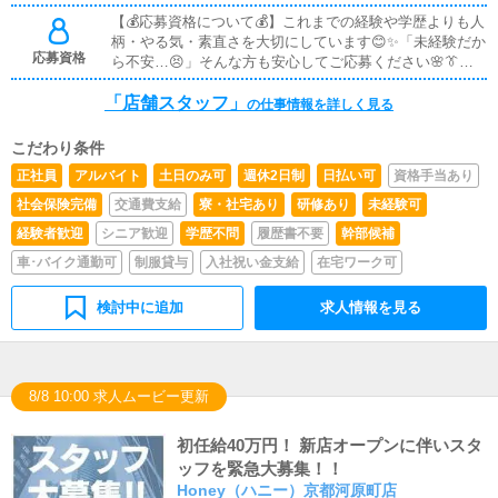
――――💻✨営業サイト更新作業✨――――――――――
――――――――実際の雰囲気を見てから正社員への切り
ベートが充実してこそ、仕事も全力で取り組めると考えて
【💰応募資格について💰】これまでの経験や学歴よりも人
――簡単な入力・更新が中心😊PCが苦手でも大丈夫🔰基
替えも歓迎です🌈
います😊無理をして働くのではなく心に余裕を持って気
柄・やる気・素直さを大切にしています😊✨「未経験だか
本操作からゆっくり覚えられます🖥️✨―――――――――
持ちよく仕事ができる環境を大切にしています🌸オンとオ
応募資格
ら不安…😣」そんな方も安心してご応募ください🌸👔社
―――🌱役職スタッフからのお仕事🌱―――――――――
フのバランスを取りながら長く安定して働ける職場です✨
員・アルバイト希望の方👔年齢は20歳〜40歳くらいまで
―――📊✨利益の管理✨数字の見方や考え方は一から丁寧
未経験の方も安心して続けていただけます😌
「店舗スタッフ」
（※高校生不可）となります🙆‍♂️学歴・職歴・業界経験は
にレクチャー😊未経験でも問題ありません🔰👩‍💼✨女子キ
の仕事情報を詳しく見る
一切不問🌈未経験スタートのスタッフも多数在籍🔰基礎か
ャストの指導・管理✨相談に乗ったり働きやすい環境を整
ら丁寧に教えるので安心です📘😊学生アルバイトも大歓
える役割🤝信頼関係を大切にします💗👨‍💼✨男子スタッフ
こだわり条件
迎📚✨勤務時間や出勤日の相談もOK🕒学校やプライベー
の管理✨チームで協力しながらお店を運営していきます🌈
正社員
アルバイト
土日のみ可
週休2日制
日払い可
資格手当あり
トと両立しながら無理なく働けます🍀🚗✨ドライバー希望
上下関係が厳しすぎない雰囲気です😊🎉✨イベント企画✨
の方✨🚗年齢制限はありません🙆‍♂️幅広く募集しておりま
「こんなイベントどうかな？」アイデア大歓迎💡自分の意
社会保険完備
交通費支給
寮・社宅あり
研修あり
未経験可
す🌈
見が形になるやりがいある仕事です✨🏬✨新規店舗開発✨
経験者歓迎
シニア歓迎
学歴不問
履歴書不要
幹部候補
将来につながる大きなチャレンジも可能🚀成長したい方に
車･バイク通勤可
制服貸与
入社祝い金支給
在宅ワーク可
ピッタリです🌟――――――――――――🔰未経験の方へ
🔰――――――――――――最初から全部できなくてOK
🙆‍♂️できる事から少しずつ覚えていけます🔰優しい先輩が
検討中に追加
求人情報を見る
しっかりフォロー😊安心して一歩踏み出してください🌸
8/8 10:00 求人ムービー更新
初任給40万円！ 新店オープンに伴いスタ
ッフを緊急大募集！！
Honey（ハニー）京都河原町店