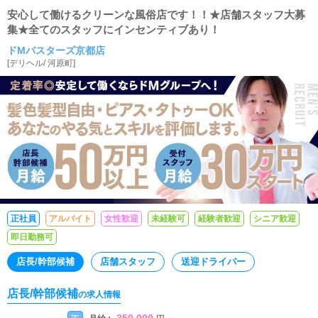
安心して働けるクリーンな風俗店です！！★店舗スタッフ大募
集★全てのスタッフにインセンティブあり！
ドMバスターズ京都店
[
デリヘル
/
河原町
]
正社員
アルバイト
女性歓迎
未経験可
経験者歓迎
シニア歓迎
即日勤務可
店長/幹部候補
店舗スタッフ
送迎ドライバー
店長/幹部候補
の求人情報