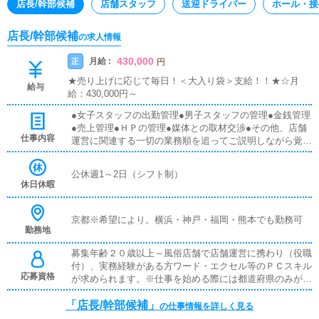
店長/幹部候補
店舗スタッフ
送迎ドライバー
ホール・接
店長/幹部候補
の求人情報
430,000
月給 :
正
円
★売り上げに応じて毎日！＜大入り袋＞支給！！★☆月
給与
給：430,000円～
●女子スタッフの出勤管理●男子スタッフの管理●金銭管理
●売上管理●ＨＰの管理●媒体との取材交渉●その他、店舗
仕事内容
運営に関連する一切の業務順を追ってご説明しながら覚え
ていって頂くのでご安心ください。
公休週1～2日（シフト制）
休日休暇
京都※希望により。横浜・神戸・福岡・熊本でも勤務可
勤務地
募集年齢２０歳以上～風俗店舗で店舗運営に携わり（役職
付）、実務経験がある方ワード・エクセル等のＰＣスキル
応募資格
が求められます。※仕事を始める際には都道府県のみが記
載された住民票記載事項証明書又は顔写真付きの運転免許
「店長/幹部候補」
証或いはパスポートが必要です。（住民票記載事項証明書
の仕事情報を詳しく見る
がわからない方には取得方法などを丁寧に説明します。）