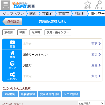
検討中
ログイン
ジョブヘブン
関西
京都府
京都市
河原町
風俗ワー
条件設定
河原町の高収入求人
京都府
祇園
河原町
伏見・南インター
変更
未設定
職種
変更
風俗ワーク(すべて)
業種
変更
河原町
エリア
変更
未設定
こだわり
こだわりかんたん検索
未経験可
経験者歓迎
完全週休2日制
シニア歓迎
1件〜13件(全13件)