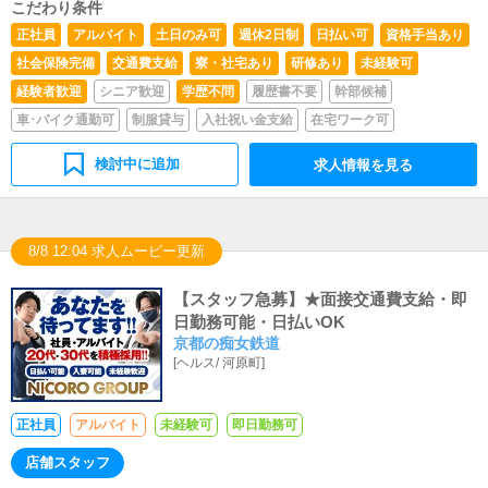
行っていただきます。
こだわり条件
正社員
アルバイト
土日のみ可
週休2日制
日払い可
資格手当あり
社会保険完備
交通費支給
寮・社宅あり
研修あり
未経験可
経験者歓迎
シニア歓迎
学歴不問
履歴書不要
幹部候補
車･バイク通勤可
制服貸与
入社祝い金支給
在宅ワーク可
検討中に追加
求人情報を見る
8/8 12:04 求人ムービー更新
【スタッフ急募】★面接交通費支給・即
日勤務可能・日払いOK
京都の痴女鉄道
[
ヘルス
/
河原町
]
正社員
アルバイト
未経験可
即日勤務可
店舗スタッフ