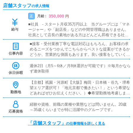
店舗スタッフ
の求人情報
350,000
月給 :
正
円
■社員 - スタート月収35万円以上 当グループには「マネ
給与
ージャー」や「副店長」などの中間管理職はありません。
社員として店長の素地がある方はどんどん昇格できる社風
です。■店長 -平均月収80万円以上店長は5段階。売上、
■接客・受付業務丁寧な電話対応はもちろん、お客様の求
達成に応じて2カ月ごとに昇給が可能です。基本給、歩合
めるニーズをつかんでこちらからベストな提案ができるか
率ともに上がりますので、どんどんと先を目指せる仕組み
仕事内容
どうか、営業的な側面もあります。良い接客をしていくう
です。・研修期間あり・日払い・社員寮への入寮も即日可
ちに、自分をわざわざ指名してくださる常連のお客様も増
能です
え、非常にやりがいを感じることも可能です。■更新・集
週休2日（月5～6休／月8休選択が可能です）※毎月かなら
客業務風俗業界において、集客のほぼ100％がネットにな
ず連休取得
休日休暇
っています。・ポータルサイト等の店舗情報更新作業な
ど、自分で手掛けることも、専門部署を動かして行うこと
【京都】祇園・河原町【大阪】梅田・日本橋・谷九・堺希
も可能です。■清掃・備品管理お客様やキャストの方に快
望エリア選択可！「地元京都で働きたい！」という希望な
適にお過ごしいただくため、店内の清掃や備品の管理・補
勤務地
どあればぜひお伝えください。）◆希望勤務地考慮します
充を行っていただきます。■企画の立案店舗イベントや店
のでお気軽にご相談ください。 京都など遠方の場合別途
舗運営など様々な企画を提案していただきます。【新規の
手当もあります！
経験や資格、前職の業種や業態などは問いません。20歳
お客様の増加】【お客様のリピート率の向上】【キャスト
～35歳くらいまでが特に活躍中のグループです。
応募資格
の方の入店数の増加】など、売上UPに繋がる施策の提案
を行っていただきます。■キャスト管理お店で働いていた
「店舗スタッフ」
の仕事情報を詳しく見る
だいているキャストの方が稼げるようにインターネットを
使ったPR（写メ日記）などの使い方などのアドバイスを