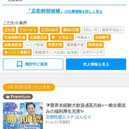
力出来れば問題ありません。PCが苦手な人でも簡単にで
きます。■清掃・備品管理お客様やキャストの方に快適に
「店長/幹部候補」
の仕事情報を詳しく見る
お過ごしいただくため、店内の清掃や備品の管理・補充を
行っていただきます。
こだわり条件
正社員
アルバイト
土日のみ可
週休2日制
日払い可
資格手当あり
社会保険完備
交通費支給
寮・社宅あり
研修あり
未経験可
経験者歓迎
シニア歓迎
学歴不問
履歴書不要
幹部候補
車･バイク通勤可
制服貸与
入社祝い金支給
在宅ワーク可
検討中に追加
求人情報を見る
8/8 10:08 店長ブログ更新
🔰業界未経験大歓迎💰高月給×一般企業並
みの福利厚生充実✨
京都性感エステ はんなり
[
ヘルス
/
河原町
]