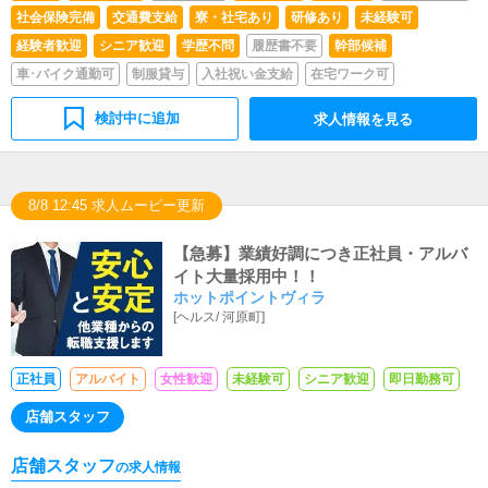
社会保険完備
交通費支給
寮・社宅あり
研修あり
未経験可
経験者歓迎
シニア歓迎
学歴不問
履歴書不要
幹部候補
車･バイク通勤可
制服貸与
入社祝い金支給
在宅ワーク可
検討中に追加
求人情報を見る
8/8 12:45 求人ムービー更新
【急募】業績好調につき正社員・アルバ
イト大量採用中！！
ホットポイントヴィラ
[
ヘルス
/
河原町
]
正社員
アルバイト
女性歓迎
未経験可
シニア歓迎
即日勤務可
店舗スタッフ
店舗スタッフ
の求人情報