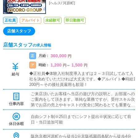
[
ヘルス
/
河原町
]
いOK
正社員
アルバイト
未経験可
即日勤務可
店舗スタッフ
店舗スタッフ
の求人情報
360,000
月給 :
正
円
1,200
1,500
時給 :
ア
円
～
円
◆正社員◆体験入社制度導入まずは２～３日試してみて入
給与
社を決めていただければ大丈夫です。◆アルバイト◆時給1
200円～その後社員雇用も歓迎！
ご来店頂いたお客様へ当店の遊び方の説明と、お部屋への
ご案内をして頂きます。単純な業務ですが、受付スキル次
仕事内容
第でお店の売上やキャストの安全に関わるとても重要な役
割です。先輩スタッフからの指導の元、始めていただける
のでご安心ください。
自由シフト制※25日までにシフト提出※状況に応じて前
日・当日追加可能
休日休暇
阪急京都河原町から徒歩1分京阪祇園四条駅から徒歩4分