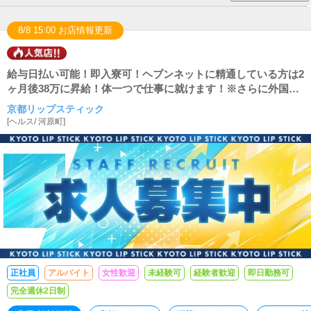
8/8 15:00 お店情報更新
給与日払い可能！即入寮可！ヘブンネットに精通している方は2
ヶ月後38万に昇給！体一つで仕事に就けます！※さらに外国語
を話せる方大歓迎！
京都リップスティック
[
ヘルス
/
河原町
]
正社員
アルバイト
女性歓迎
未経験可
経験者歓迎
即日勤務可
完全週休2日制