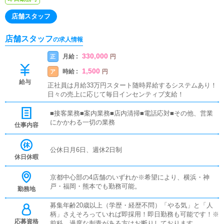
店舗スタッフ
店舗スタッフ
の求人情報
330,000
月給 :
正
円
1,500
時給 :
ア
円
給与
正社員は月給33万円スタート随時昇給するシステムあり！
日々の売上に応じて毎日インセンティブ支給！
■接客業務■案内業務■店内清掃■電話応対■その他、営業
にかかわる一切の業務
仕事内容
公休日月6日、週休2日制
休日休暇
京都中心部の4店舗のいずれか※希望により、横浜・神
戸・福岡・熊本でも勤務可能。
勤務地
募集年齢20歳以上（学歴・経歴不問）「やる気」と「人
柄」さえそろっていれば即採用！即日勤務も可能です！※
応募資格
前科、過度な刺青がある方はお断りしております。