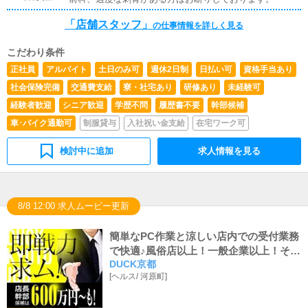
「店舗スタッフ」
の仕事情報を詳しく見る
こだわり条件
正社員
アルバイト
土日のみ可
週休2日制
日払い可
資格手当あり
社会保険完備
交通費支給
寮・社宅あり
研修あり
未経験可
経験者歓迎
シニア歓迎
学歴不問
履歴書不要
幹部候補
車･バイク通勤可
制服貸与
入社祝い金支給
在宅ワーク可
検討中に追加
求人情報を見る
8/8 12:00 求人ムービー更新
簡単なPC作業と涼しい店内での受付業務
で快適♪風俗店以上！一般企業以上！それ
DUCK京都
が＜DUCK京都＞🐤🐤
[
ヘルス
/
河原町
]