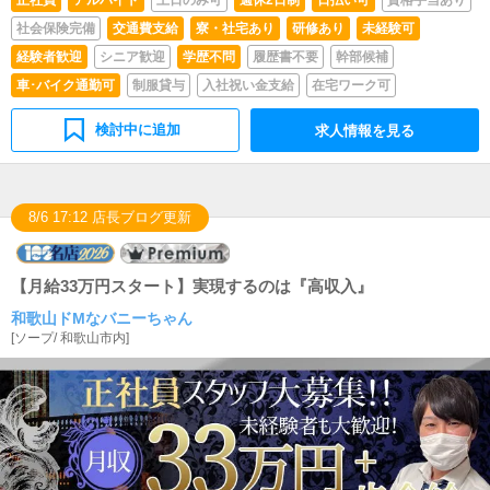
正社員
アルバイト
土日のみ可
週休2日制
日払い可
資格手当あり
社会保険完備
交通費支給
寮・社宅あり
研修あり
未経験可
経験者歓迎
シニア歓迎
学歴不問
履歴書不要
幹部候補
車･バイク通勤可
制服貸与
入社祝い金支給
在宅ワーク可
検討中に追加
求人情報を見る
8/6 17:12 店長ブログ更新
【月給33万円スタート】実現するのは『高収入』
和歌山ドMなバニーちゃん
[
ソープ
/
和歌山市内
]