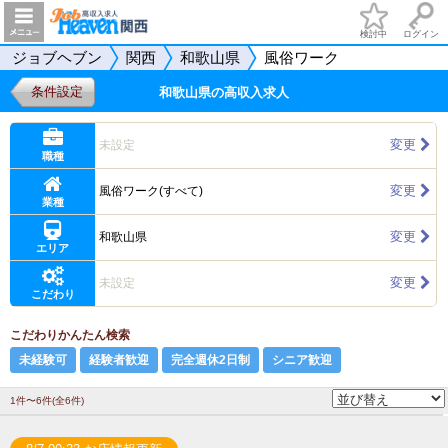
検討中
ログイン
ジョブヘブン
関西
和歌山県
風俗ワーク
条件設定
和歌山県の高収入求人
変更
未設定
職種
変更
風俗ワーク(すべて)
業種
変更
和歌山県
エリア
変更
未設定
こだわり
こだわりかんたん検索
未経験可
経験者歓迎
完全週休2日制
シニア歓迎
1件〜6件(全6件)