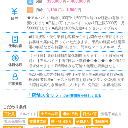
335,000
400,000
月給 :
正
円
～
円
1,100
1,500
月給 :
ア
円
～
円
◆アルバイト:時給1,100円~1,500円※能力や経験の有無で
給与
変わります■日払い可（アルバイトのみ1日上限5000円・月
50000円まで）■残業代100%支給■インセンティブあり
（社員のみ）■昇給あり
■対面接客・受付業務お客様からのお問合せや来店された
お客様の案内を行っていただきます。予約の確認や注意事
仕事内容
項の喚起などをお願いします。簡単なマニュアルや、先輩
スタッフに付いて業務内容を見ながら徐々に覚えていただ
【正社員】週休1日制希望休制度あります。（土日祝日可
きますので、未経験の方でも安心して働けます。■PC更新
能）【アルバイト】週2日以上勤務◆◇◆◇◆◇◆◇週1回
業務ヘブンネットなど、ポータルサイト等の店舗情報更新
休日休暇
必ず休めます！月6回休みも可能！無理な残業はなし！通
作業を行っていただきます。キャストの出勤情報やイベン
し勤務はほぼありません！希望休制度あります。（土日祝
ト、求人ブログの作成となります。基本的にはボタンを押
◎20~40代の方積極採用中！■学歴不問■未経験者歓迎■職
可能）◆◇◆◇◆◇◆◇
すだけや、ブログの更新時に簡単に文字が入力出来れば問
種経験者歓迎■キャスト経験者も歓迎■ブランクOK※面接
題ありません。PCが苦手な人でも簡単にできます。■清
応募資格
の際は写真付き履歴書、入社までに免許証、本籍地記載の
掃・備品管理お客様やキャストの方に快適にお過ごしいた
住民票の2点又はパスポート１点が必要になります。
だくため、店内の清掃や備品の管理・補充を行っていただ
「店舗スタッフ」
の仕事情報を詳しく見る
きます。
こだわり条件
正社員
アルバイト
土日のみ可
週休2日制
日払い可
資格手当あり
社会保険完備
交通費支給
寮・社宅あり
研修あり
未経験可