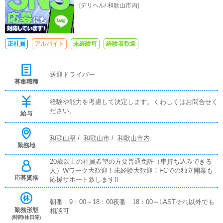
[
デリヘル
/
和歌山市内
]
正社員
アルバイト
未経験可
経験者歓迎
送迎ドライバー
募集職種
経験や能力を考慮して決定します。くわしくはお問合せく
ださい。
給与
和歌山県
/
和歌山市
/
和歌山市内
勤務地
20歳以上の社員希望の方要普通免許（車持ち込みできる
人）Wワーク大歓迎！未経験大歓迎！FCでの独立開業も
応募資格
応援サポート致します!!
朝番 9：00～18：00夜番 18：00～LASTそれ以外でも
勤務形態
相談可
(時間/休日等)