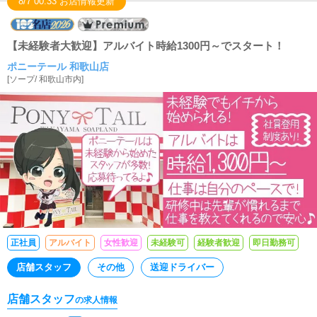
8/7 00:33 お店情報更新
【未経験者大歓迎】アルバイト時給1300円～でスタート！
ポニーテール 和歌山店
[
ソープ
/
和歌山市内
]
正社員
アルバイト
女性歓迎
未経験可
経験者歓迎
即日勤務可
店舗スタッフ
その他
送迎ドライバー
店舗スタッフ
の求人情報