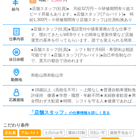
時給 :
円
●店舗スタッフ(社員)● 月給32万円～※研修期間有り超ス
給与
ピード昇級もあります。●店舗スタッフ(アルバイト)● 時
給1,300円～※研修期間有り店舗スタッフは社員転換あり
●店舗スタッフ(社員)●電話受付や接客業務が主な仕事で
す。慣れてきたらWEBサイトの簡単な更新作業など店舗
仕事内容
運営の基本を行ってもらいます。誰でも覚えられる簡単な
作業で未経験の方も大歓迎です。アナタの頑張りによって
●店舗スタッフ(社員)● シフト制で月6回・希望休は相談
は【店長・幹部候補】としての昇格や能力に応じての昇給
可能です！●店舗スタッフ(アルバイト)●自己申告制なの
も随時あります。●店舗スタッフ(アルバイト)●接客がメイ
休日休暇
で、貴方の都合で決めれます
ンのお仕事になります。空いた時間には・店内の清掃や寮
の清掃・簡単なPC入力作業・女の子を駅まで送迎・備品
買出しなどの雑務といった業務もあります。未経験でも安
和歌山県和歌山市
心簡単にできる業務です！
勤務地
★18歳以上（高校生不可）～上限なし★普通自動車運転免
許保持 優遇★学歴・職歴・年齢不問★未経験者歓迎★男
応募資格
女問わず大歓迎★時間、シフトを守る人★健康であれば大
丈夫です★暴力団関係者は不可です※明るくやる気がある
「店舗スタッフ」
方歓迎します！
の仕事情報を詳しく見る
こだわり条件
正社員
アルバイト
土日のみ可
週休2日制
日払い可
資格手当あり