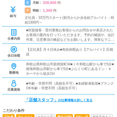
330,000
月給 :
正
円
1,300
時給 :
ア
円
給与
正社員：33万円スタート(初月から)+歩合給アルバイト：時
給1300円～
■対面接客・受付業務お客様からのお問合せや来店された
お客様の案内を行っていただきます。予約の確認や、会計
仕事内容
作業、注意事項の喚起などをお願いします。簡単なマニュ
アルや、先輩スタッフに付いて業務内容を見ながら徐々に
覚えていただきますので、未経験の方でも安心して働けま
【正社員】月４日休み■有給休暇あり【アルバイト】応相
す。■PC更新業務ヘブンネットなど、ポータルサイト等の
談
休日休暇
店舗情報更新作業を行っていただきます。キャストの出勤
情報やイベント、求人ブログの作成となります。基本的に
和歌山県和歌山市新雑賀町34■ＪＲ和歌山駅から車で5分■
はボタンを押すだけや、ブログの更新時に簡単に文字が入
南海和歌山市駅から車で5分■ぶらくり町にあるドン・キ
力出来れば問題ありません。PCが苦手な人でも簡単にで
勤務地
ホーテから徒歩2分
きます。■清掃・備品管理お客様やキャストの方に快適に
お過ごしいただくため、店内の清掃や備品の管理・補充を
■年齢・学歴不問（高校生不可）■未経験者歓迎■ブランク
行っていただきます。
OK年齢・学歴不問（高校生不可）
応募資格
「店舗スタッフ」
の仕事情報を詳しく見る
こだわり条件