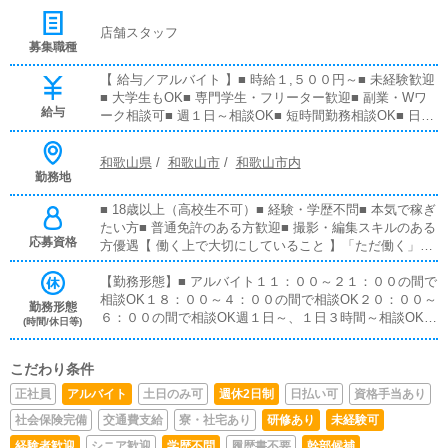
店舗スタッフ
募集職種
【 給与／アルバイト 】■ 時給１,５００円～■ 未経験歓迎
■ 大学生もOK■ 専門学生・フリーター歓迎■ 副業・Wワ
給与
ーク相談可■ 週１日～相談OK■ 短時間勤務相談OK■ 日払
いOK■ 昇給あり■ 正社員登用制度あり■ 頑張り・能力に
応じて随時評価■ 経験・勤務日数・能力に応じて条件相談
和歌山県
/
和歌山市
/
和歌山市内
可■ まずは気軽にご応募ください【 給与／正社員 】■ 基
勤務地
本給３９.８万円＋個人達成歩合＋店舗売上歩合■ 店長給
は５段階制で昇給チャンス多数■ 統括クラス：月給９０万
■ 18歳以上（高校生不可）■ 経験・学歴不問■ 本気で稼ぎ
円～■ 賞与あり（規定）■ 日払いOK■ 月６回休み■ 能力
たい方■ 普通免許のある方歓迎■ 撮影・編集スキルのある
給・インセンティブの上限なし■ 経験・実績に応じて初任
応募資格
方優遇【 働く上で大切にしていること 】「ただ働く」で
給から調整可
はなく、“収入を上げるために行動できる人” を歓迎しま
す。
【勤務形態】■ アルバイト１１：００～２１：００の間で
相談OK１８：００～４：００の間で相談OK２０：００～
勤務形態
６：００の間で相談OK週１日～、１日３時間～相談OK。
(時間/休日等)
短時間勤務・終電まで・深夜のみも相談可能です。■ 正社
員１１：００～２１：００１８：００～４：００２０：０
こだわり条件
０～６：００※実働１０時間※月６回休み※シフト制
正社員
アルバイト
土日のみ可
週休2日制
日払い可
資格手当あり
社会保険完備
交通費支給
寮・社宅あり
研修あり
未経験可
経験者歓迎
シニア歓迎
学歴不問
履歴書不要
幹部候補