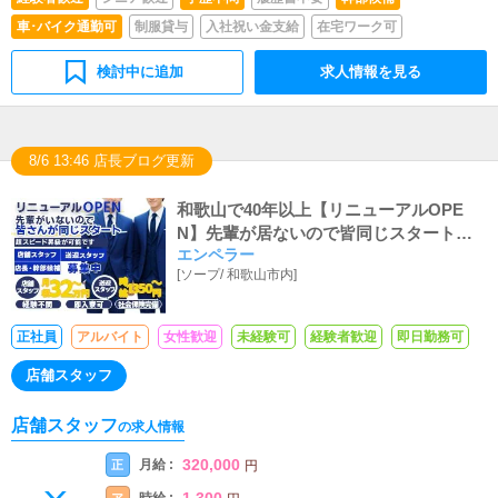
車･バイク通勤可
制服貸与
入社祝い金支給
在宅ワーク可
検討中に追加
求人情報を見る
8/6 13:46 店長ブログ更新
和歌山で40年以上【リニューアルOPE
N】先輩が居ないので皆同じスタート◆店
エンペラー
舗スタッフ(社員・アルバイト)◆簡単送迎
[
ソープ
/
和歌山市内
]
バイト◆良い待遇を更に良くをモットー
に奮闘中！
正社員
アルバイト
女性歓迎
未経験可
経験者歓迎
即日勤務可
店舗スタッフ
店舗スタッフ
の求人情報
320,000
月給 :
正
円
1,300
ア