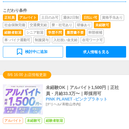
こだわり条件
正社員
アルバイト
土日のみ可
週休2日制
日払い可
資格手当あり
社会保険完備
交通費支給
寮・社宅あり
研修あり
未経験可
経験者歓迎
シニア歓迎
学歴不問
履歴書不要
幹部候補
車･バイク通勤可
制服貸与
入社祝い金支給
在宅ワーク可
検討中に追加
求人情報を見る
8/6 16:00 お店情報更新
未経験OK｜アルバイト1,500円｜正社
員・月給33.3万〜｜即採用可
PINK PLANET -ピンクプラネット
[
デリヘル
/
和歌山市内
]
アルバイト
未経験可
経験者歓迎