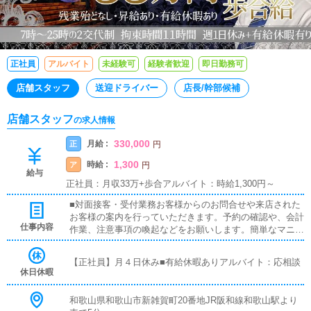
正社員
アルバイト
未経験可
経験者歓迎
即日勤務可
店舗スタッフ
送迎ドライバー
店長/幹部候補
店舗スタッフ
の求人情報
330,000
月給 :
正
円
1,300
時給 :
ア
円
給与
正社員：月収33万+歩合アルバイト：時給1,300円～
■対面接客・受付業務お客様からのお問合せや来店された
お客様の案内を行っていただきます。予約の確認や、会計
仕事内容
作業、注意事項の喚起などをお願いします。簡単なマニュ
アルや、先輩スタッフに付いて業務内容を見ながら徐々に
覚えていただきますので、未経験の方でも安心して働けま
【正社員】月４日休み■有給休暇ありアルバイト：応相談
す。■PC更新業務ヘブンネットなど、ポータルサイト等の
休日休暇
店舗情報更新作業を行っていただきます。キャストの出勤
情報やイベント、求人ブログの作成となります。基本的に
和歌山県和歌山市新雑賀町20番地JR阪和線和歌山駅より
はボタンを押すだけや、ブログの更新時に簡単に文字が入