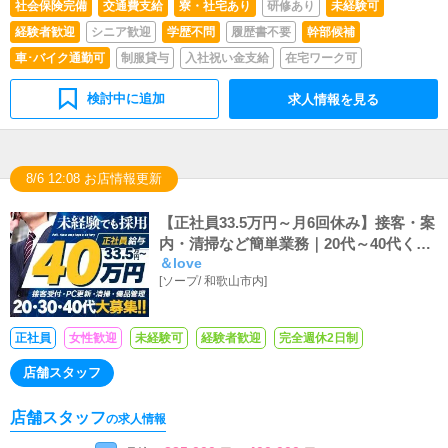
社会保険完備
交通費支給
寮・社宅あり
研修あり
未経験可
経験者歓迎
シニア歓迎
学歴不問
履歴書不要
幹部候補
車･バイク通勤可
制服貸与
入社祝い金支給
在宅ワーク可
検討中に追加
求人情報を見る
8/6 12:08 お店情報更新
【正社員33.5万円～月6回休み】接客・案
内・清掃など簡単業務｜20代～40代くら
＆love
いまで未経験可。
[
ソープ
/
和歌山市内
]
正社員
女性歓迎
未経験可
経験者歓迎
完全週休2日制
店舗スタッフ
店舗スタッフ
の求人情報