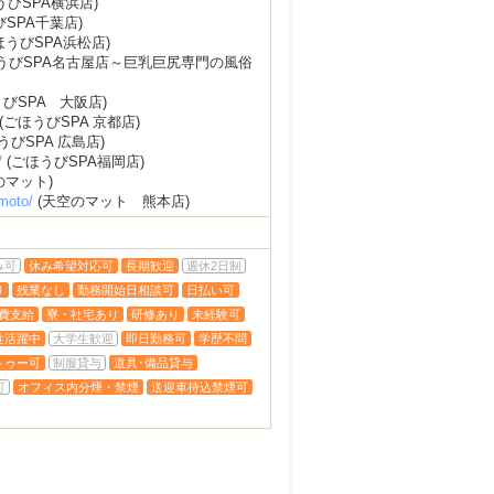
うびSPA横浜店)
SPA千葉店)
ほうびSPA浜松店)
うびSPA名古屋店～巨乳巨尻専門の風俗
びSPA 大阪店)
(ごほうびSPA 京都店)
うびSPA 広島店)
/
(ごほうびSPA福岡店)
のマット)
moto/
(天空のマット 熊本店)
み可
休み希望対応可
長期歓迎
週休2日制
り
残業なし
勤務開始日相談可
日払い可
費支給
寮・社宅あり
研修あり
未経験可
性活躍中
大学生歓迎
即日勤務可
学歴不問
トゥー可
制服貸与
道具･備品貸与
可
オフィス内分煙・禁煙
送迎車持込禁煙可