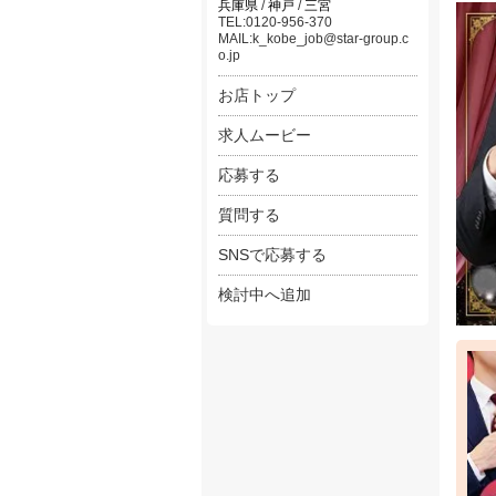
兵庫県
/
神戸
/
三宮
TEL:0120-956-370
・未経
MAIL:k_kobe_job@star-group.c
o.jp
やる
未経
お店トップ
店長
求人ムービー
・ス
全国
応募する
頑張
欲し
質問する
・そ
SNSで応募する
人生
「今
検討中へ追加
そん
【店
月給:
売上
【店
月給: