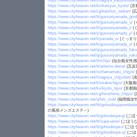
https://www.cityheaven.net/t/nagoya_kaisyunseika
https://www.cityheaven.net/ks/kaisyun_kyoto/
(京
https://www.cityheaven.net/cg/kaishun_seikan/
(
https://www.cityheaven.net/tt/gussuriyamada_gtnd
https://www.cityheaven.net/tt/gussuriyamada_u/
(
https://www.cityheaven.net/tt/gussuriyamada_i/
(
https://www.cityheaven.net/y/gussuriyamada_y/
(
https://www.cityheaven.net/t/yamada_n/
(ぐっすり
https://www.cityheaven.net/k/gussuriyamada_o/
(
https://www.cityheaven.net/q/gussuriyamada_fuku
https://www.cityheaven.net/q/gussuriyamada_nak
https://www.cityheaven.net/th/chijo/
(仙台痴女性感
https://www.cityheaven.net/tt/artemis-diana/
(五反
https://www.cityheaven.net/so/hamamatu_chijyo/
https://www.cityheaven.net/t/nagoya_chijyofeti/
(
https://www.cityheaven.net/k/osakachijyo/
(大阪痴
https://www.cityheaven.net/ks/kyoto_tijyo/
(京都
https://www.cityheaven.net/cg/hiroshima_chijyo/
(
https://www.cityheaven.net/q/feti_club/
(福岡痴女
https://www.cityheaven.net/th/gohoubispasendaite
の風俗メンズエステ～)
https://www.cityheaven.net/tt/gohoubispa-g/
(ごほ
https://www.cityheaven.net/tt/supa-ueno/
(ごほうび
https://www.cityheaven.net/tt/gohoubispa-i/
(ごほ
https://www.cityheaven.net/tt/gohoubispa-sj/
(ごほ