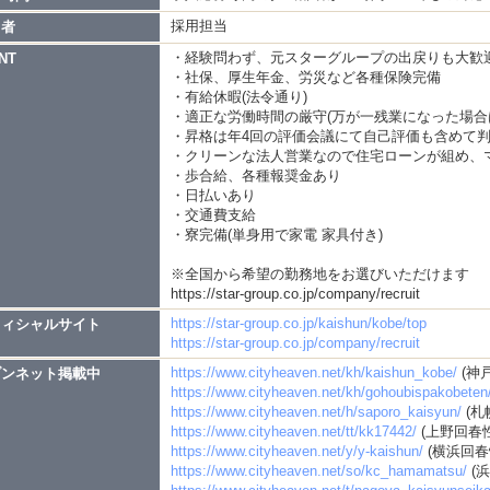
採用担当
当者
・経験問わず、元スターグループの出戻りも大歓
NT
・社保、厚生年金、労災など各種保険完備
・有給休暇(法令通り)
・適正な労働時間の厳守(万が一残業になった場合
・昇格は年4回の評価会議にて自己評価も含めて
・クリーンな法人営業なので住宅ローンが組め、
・歩合給、各種報奨金あり
・日払いあり
・交通費支給
・寮完備(単身用で家電 家具付き)
※全国から希望の勤務地をお選びいただけます
https://star-group.co.jp/company/recruit
https://star-group.co.jp/kaishun/kobe/top
フィシャルサイト
https://star-group.co.jp/company/recruit
https://www.cityheaven.net/kh/kaishun_kobe/
(神
ブンネット掲載中
https://www.cityheaven.net/kh/gohoubispakobeten
https://www.cityheaven.net/h/saporo_kaisyun/
(札
https://www.cityheaven.net/tt/kk17442/
(上野回春
https://www.cityheaven.net/y/y-kaishun/
(横浜回春
https://www.cityheaven.net/so/kc_hamamatsu/
(