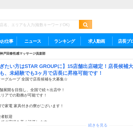
のお仕事
ニュース
ランキング
求人動画
店長ブ
神戸回春性感マッサージ倶楽部
ぎたい方はSTAR GROUPに】15店舗出店確定！店長候
も、未経験でも3ヶ月で店長に昇格可能です！
ターグループ 全国で店長候補を大募集☆
0店舗展開を目指し、全国で続々出店中！
エリアでの勤務が可能です！
用で家電 家具付きの寮がございます！
験者歓迎
までの実績を高く評価します
続きを見る
初日から店長スタートもOK
次第で高収入もすぐに実現可能です