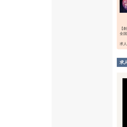
売上
【リ
月給:
売上
【創
全国
【ス
月給:
求人
スタ
・基
求
9時間
休み月
・待
有給休
社会
厚生
交通
寮完備
・業
お客