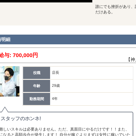
ムページの更新作業
ストさんのお仕事管理
誰にでも挫折があり、
イバーさんへの業務連絡
だけある。
ッフ教育
対応
集エリア
//star-group.co.jp/company/recruit
与明細
は話を聞いてみたい、という方も大歓迎です！
給与: 700,000円
募・お問い合わせお待ちしております！
【神
店長
役職
29歳
年齢
4年
勤務期間
スタッフのホンネ!
難しいスキルは必要ありません。ただ、真面目にやるだけです！！また、
になると高額歩合が発生します！ 自分が稼ぐよりまずは女性に稼いでいた