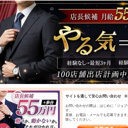
験OK
気さえあれば大歓迎
験から3ヶ月で店長昇格の実績多数
になるためのノウハウをすべて教えます
ターグループの魅力
で店舗拡大中＝ポストがどんどん空きます
る人がしっかり稼げる仕組みです
かった物(ブランド品・高級時計・車など)も夢じゃなく現実になります
の頑張り、報われていますか？
の時間は有限です
の職場では将来が見えない」「収入が伸びない」
な方は、スターグループで人生を変えるチャンスを掴んでください
長】
基本給55万～90万+歩合給
サイトを通して安心お問い合わせ
※
が高い店舗は150万円以上の店長も複数
お問い合わせの際は、はじめに「ジョブ
す。
長代理】
直接、お電話・メールでも応募できます
基本給45万～55万+歩合給
除してください。