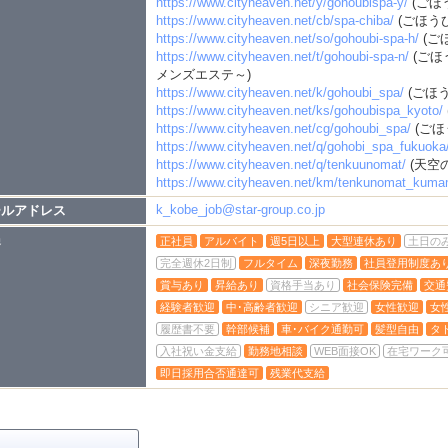
https://www.cityheaven.net/y/gohoubispa-y/
(ごほ
https://www.cityheaven.net/cb/spa-chiba/
(ごほうび
https://www.cityheaven.net/so/gohoubi-spa-h/
(ご
https://www.cityheaven.net/t/gohoubi-spa-n/
(ごほ
メンズエステ～)
https://www.cityheaven.net/k/gohoubi_spa/
(ごほう
https://www.cityheaven.net/ks/gohoubispa_kyoto/
https://www.cityheaven.net/cg/gohoubi_spa/
(ごほ
https://www.cityheaven.net/q/gohobi_spa_fukuoka
https://www.cityheaven.net/q/tenkuunomat/
(天空
https://www.cityheaven.net/km/tenkunomat_kuma
k_kobe_job@star-group.co.jp
ールアドレス
遇
正社員
アルバイト
週5日以上
大型連休あり
土日の
完全週休2日制
フルタイム
深夜勤務
社員登用制度あ
賞与あり
昇給あり
資格手当あり
社会保険完備
交通
経験者歓迎
中･高齢者歓迎
シニア歓迎
女性歓迎
女
履歴書不要
幹部候補
車･バイク通勤可
髪型自由
タ
入社祝い金支給
勤務地相談
WEB面接OK
在宅ワーク
即日採用合否通達可
残業代支給