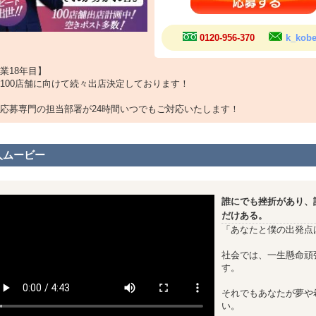
が高い店舗の店長代理でも100万円以上
ーダー】
0120-956-370
k_kobe
基本給39万+歩合給+交通費
が高い店舗はリーダーでも50万円以上
業18年目】
100店舗に向けて続々出店決定しております！
タッフ】
基本給34万+歩合給+交通費
応募専門の担当部署が24時間いつでもご対応いたします！
ートから歩合で40万円以上可能
本労働時間
人ムービー
勤務(内1時間休憩)
4日～6日
誰にでも挫折があり、
遇
だけある。
暇(法令通り)
保険完備
「あなたと僕の出発点
年金完備
費支給
社会では、一生懸命頑
(単身用で家電 家具付き)
す。
務内容
それでもあなたが夢や
様の電話応対
い。