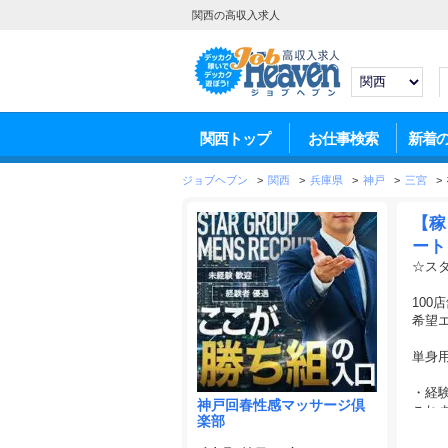
関西の高収入求人
関西トップ
お仕事検索
新着
ジョブヘブン
>
関西
>
兵庫県
>
神戸
>
三宮
>
【稼
ート
☆ス
10
希望
単身
・経
神戸回春性感マッサージ倶
これ
楽部
入社
成果