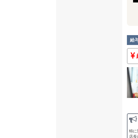
ホー
キャ
ドラ
スタ
面接
・募
https:
給
まず
ご応
特に
店長