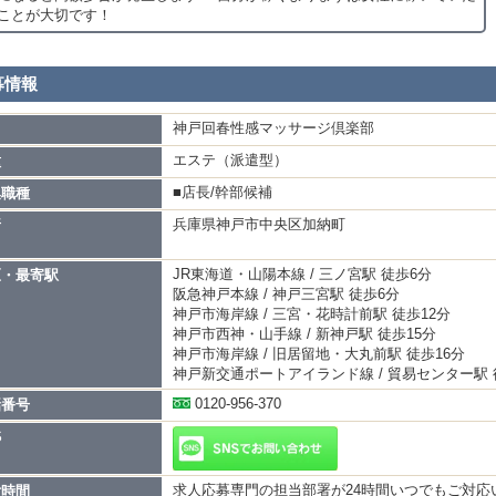
ことが大切です！
募情報
神戸回春性感マッサージ倶楽部
名
エステ（派遣型）
種
■店長/幹部候補
集職種
兵庫県神戸市中央区加納町
所
JR東海道・山陽本線 / 三ノ宮駅 徒歩6分
区・最寄駅
阪急神戸本線 / 神戸三宮駅 徒歩6分
神戸市海岸線 / 三宮・花時計前駅 徒歩12分
神戸市西神・山手線 / 新神戸駅 徒歩15分
神戸市海岸線 / 旧居留地・大丸前駅 徒歩16分
神戸新交通ポートアイランド線 / 貿易センター駅 
0120-956-370
話番号
S
求人応募専門の担当部署が24時間いつでもご対応
付時間