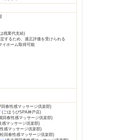
迎
は残業代支給)
判定するため、適正評価を受けられる
マイホーム取得可能
戸回春性感マッサージ倶楽部)
/
(ごほうびSPA神戸店)
幌回春性感マッサージ倶楽部)
性感マッサージ倶楽部)
性感マッサージ倶楽部)
浜松回春性感マッサージ倶楽部)