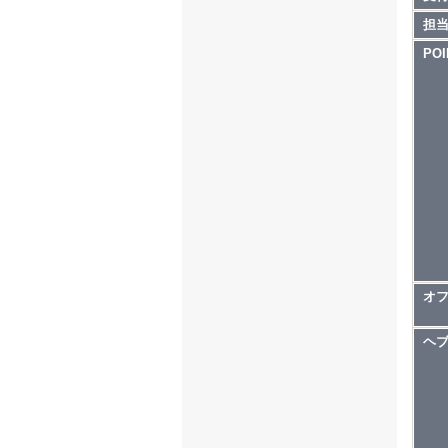
担
POI
オ
ヘ