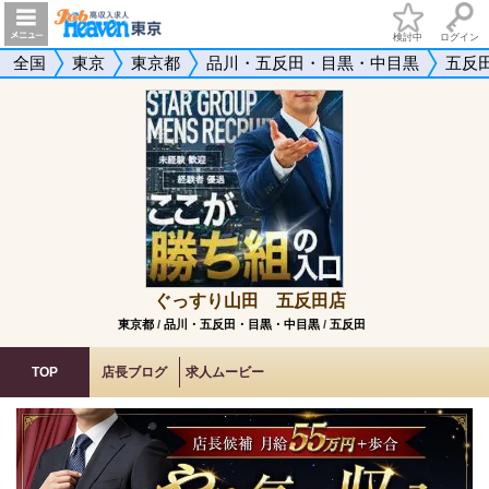
検討中
ログイン
全国
東京
東京都
品川・五反田・目黒・中目黒
五反
ぐっすり山田 五反田店
東京都
/
品川・五反田・目黒・中目黒
/
五反田
TOP
店長ブログ
求人ムービー