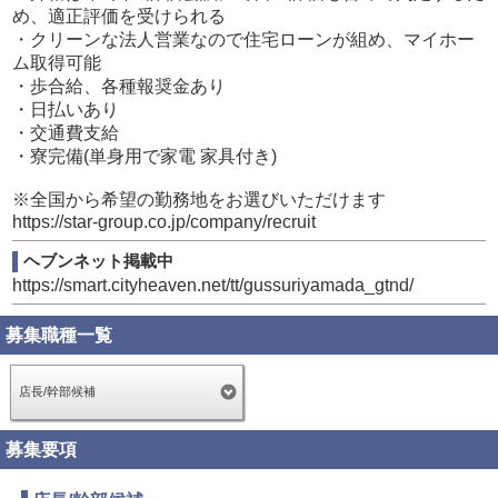
そんな方は、スターグループで人生を変えるチャンスを掴
め、適正評価を受けられる
んでください
・クリーンな法人営業なので住宅ローンが組め、マイホー
ム取得可能
【店長】
・歩合給、各種報奨金あり
月給:基本給55万～90万+歩合給
・日払いあり
・交通費支給
売上が高い店舗は150万円以上の店長も複数
・寮完備(単身用で家電 家具付き)
【店長代理】
※全国から希望の勤務地をお選びいただけます
月給:基本給45万～55万+歩合給
https://star-group.co.jp/company/recruit
売上が高い店舗の店長代理でも100万円以上
ヘブンネット掲載中
https://smart.cityheaven.net/tt/gussuriyamada_gtnd/
【リーダー】
月給:基本給39万+歩合給+交通費
募集職種一覧
売上が高い店舗はリーダーでも50万円以上
店長/幹部候補
【スタッフ】
月給:基本給34万+歩合給+交通費
募集要項
スタートから歩合で40万円以上可能