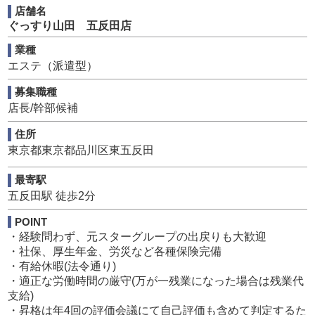
店舗名
単身用で家電 家具付きの寮がございます！
ぐっすり山田 五反田店
・経験者歓迎
業種
これまでの実績を高く評価します
エステ（派遣型）
入社初日から店長スタートもOK
成果次第で高収入もすぐに実現可能です
募集職種
店長/幹部候補
・未経験OK
やる気さえあれば大歓迎
住所
未経験から3ヶ月で店長昇格の実績多数
東京都東京都品川区東五反田
店長になるためのノウハウをすべて教えます
最寄駅
・スターグループの魅力
五反田駅 徒歩2分
全国で店舗拡大中＝ポストがどんどん空きます
頑張る人がしっかり稼げる仕組みです
POINT
欲しかった物(ブランド品・高級時計・車など)も夢じゃな
・経験問わず、元スターグループの出戻りも大歓迎
く現実になります
・社保、厚生年金、労災など各種保険完備
・有給休暇(法令通り)
・その頑張り、報われていますか？
・適正な労働時間の厳守(万が一残業になった場合は残業代
人生の時間は有限です
支給)
「今の職場では将来が見えない」「収入が伸びない」
・昇格は年4回の評価会議にて自己評価も含めて判定するた