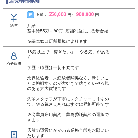
店長/幹部候補
・基本労働時間
9時間勤務(内1時間休憩)
550,000
900,000
月給 :
正
円
～
円
休み月4日～6日
月給
給与
・待遇
基本給55万～90万+店舗利益による歩合給
有給休暇(法令通り)
社会保険完備
※基本給は店舗規模によります
厚生年金完備
18歳以上で「稼ぎたい」「やる気」がある
交通費支給
方
寮完備(単身用で家電 家具付き)
応募資格
学歴・職歴は一切不要です
・業務内容
業界経験者・未経験者関係なく、新しいこ
お客様の電話応対
とに挑戦するのが大好きで稼ぎたいやる気
ホームページの更新作業
のある方大歓迎です
キャストさんのお仕事管理
ドライバーさんへの業務連絡
先輩スタッフが丁寧にレクチャーしますの
で、やる気さえあればすぐに昇格可能です
スタッフ教育
面接対応
※従業員雇用契約、業務委託契約の選択で
きます
・募集エリア
https://star-group.co.jp/company/recruit
店舗の運営にかかわる業務全般をお願いい
たします