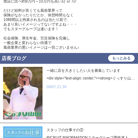
他店に比べ約8万円～10万円も高いΣ(ﾟωﾟﾉ)ﾉ
だけど給料が良くても風俗業界って
保険がなかったりだとか、休憩時間もなく
10時間以上拘束されるのは当たり前で、
あまり良いイメージってないですよね・・・
でもスターグループは違います！
社会保険、厚生年金、労災保険を完備し
一般企業と変わらない待遇で
風俗業界の悪いイメージは一切ございません♪
店長ブログ
もっとみる
一緒に店を大きくしたい人を募集しています
<div style="text-align: center;"><strong>ぐっすり山田は<br />まだまだ成長途中のブランドです。<br /><br />全国7店舗ですが<br />ここからさらに拡大します。<br /><br />山田社長の目標は<br /><br /><span style="color:#ff00cc;">極楽睡眠を全国に広げること。</span><br /><br />ただの仕事ではなくブランドを作る仕事<br /><br />になります。<br /><br />この店には<br /><br />・成長できる環境<br />・挑戦できる環境<br />・チャンス<br /><br />があります。<br /><br />未経験でも大丈夫です。<br /><br />大事なのは<br /><br />「一緒に店を大きくしたい」<br /><br />その気持ちです。<br /><br />ぐっすり山田は<br />全国を寝かせるブランドを目指しています。<br /><br />その仲間を<br />募集しています。</strong></div><div style="text-align: center;">&nbsp;</div><div style="text-align: center;"><br /><br /><span style="font-size:large;"><a href="http://works.do/R/ti/p/star.group@star1" style="margin: 0px; padding: 0px; color: rgb(0, 94, 235); font-family: &quot;ヒラギノ角ゴ Pro W3&quot;, &quot;Hiragino Kaku Gothic Pro&quot;, メイリオ, Meiryo, Osaka, &quot;ＭＳ Ｐゴシック&quot;, &quot;MS PGothic&quot;, sans-serif; text-align: center;" target="_blank" title=""><img alt="" src="https://livedoor.blogimg.jp/katsueb/imgs/9/7/97a4d742-s.jpg" style="margin: 0px; padding: 0px; font-size: inherit; max-width: 100%; height: auto; vertical-align: top; border: none; transition-duration: 0.2s; transition-timing-function: ease-in-out;" /></a></span><a href="http://tel:0120956370/" style="margin: 0px; padding: 0px; color: rgb(0, 94, 235); text-decoration-line: none; font-family: &quot;ヒラギノ角ゴ Pro W3&quot;, &quot;Hiragino Kaku Gothic Pro&quot;, メイリオ, Meiryo, Osaka, &quot;ＭＳ Ｐゴシック&quot;, &quot;MS PGothic&quot;, sans-serif; text-align: center;" target="_blank" title="tel:0120956370"><img alt="" src="https://livedoor.blogimg.jp/katsueb/imgs/3/2/3266fb54-s.jpg" style="margin: 0px; padding: 0px; font-size: inherit; max-width: 100%; height: auto; vertical-align: top; border: none;" /></a></div>
08/07 21:36
スタッフの仕事その②
RICRUIT INFORMATIONスターグループ男性求人情報 男性スタッフ大募集!! ■受付スタッフ ■ドライバー ■店長/幹部候補■事務/WEB/店舗スタッフ ■その他『スタッフの仕事その②』「電話対応・更新」 電話/お客様対応はマニュアルがありますのでマニュアル通りに対応すればOKです。料金なども打ち込めば簡単にでるシステムなので誰でも簡単にできます！ 更新は主には女の子の案内時間や、HPのイベント情報などをアップしていったりします！慣れるまでは少し苦戦しますが、慣れたら余裕！！誰でもできる作業です！ 一緒に頑張りましょう！