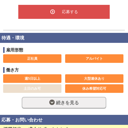
応募する
待遇・環境
雇用形態
正社員
アルバイト
働き方
週5日以上
大型連休あり
土日のみ可
休み希望対応可
長期歓迎
週休2日制
続きを見る
完全週休2日制
フルタイム
深夜勤務
社員登用制度あり
応募・お問い合わせ