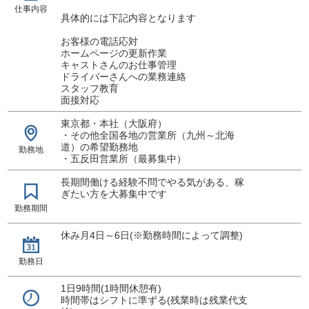
まずは話を聞いてみたい、という方も大歓迎です！
仕事内容
具体的には下記内容となります
ご応募・お問い合わせお待ちしております！
お客様の電話応対
ホームページの更新作業
キャストさんのお仕事管理
ドライバーさんへの業務連絡
スタッフ教育
面接対応
東京都・本社（大阪府）
・その他全国各地の営業所（九州～北海
道）の希望勤務地
勤務地
・五反田営業所（最募集中）
長期間働ける経験不問でやる気がある、稼
ぎたい方を大募集中です
勤務期間
休み月4日～6日(※勤務時間によって調整)
勤務日
1日9時間(1時間休憩有)
時間帯はシフトに準ずる(残業時は残業代支