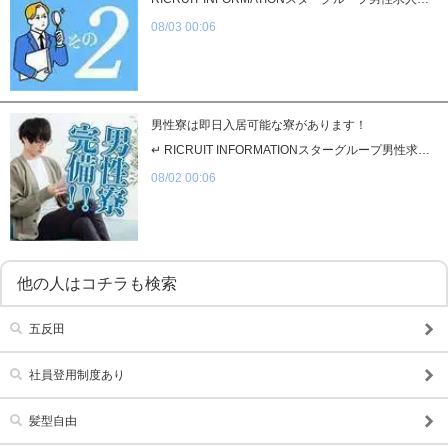
08/03 00:06
男性寮は即日入居可能な寮があります！
↵ RICRUIT INFORMATIONスターグループ男性求人情報 男性スタッフ大募集!! ■受付スタッフ ■ドライバー ■店長/幹部候補■事務/WEB/店舗スタッフ ■その他『男性寮は即日入居可能な寮があります！』男性寮は即日入居可能な寮があります！状況により変わる可能性がありますので応募時に寮を希望される方は、一言お伝えください！
08/02 00:06
他の人はコチラも検索
五反田
社員登用制度あり
髪型自由