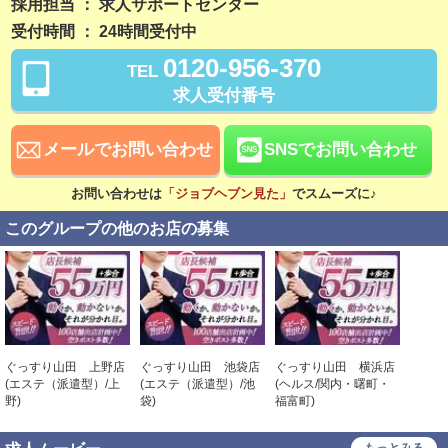
残業なし
勤務開始日相談可
採用担当 ： 求人サポートセンター
受付時間 ： 24時間受付中
稼ぎ方
0120-956-370
TEL
日払い可
賞与あり
求人受付番号
昇給あり
資格手当あり
待遇
メールでお問い合わせ
SNSでお問い合わせ
社会保険完備
交通費支給
お問い合わせは
「ジョブヘブン見た」
でスムーズに♪
寮・社宅あり
研修あり
このグループの他のお店の募集
こだわり
未経験可
経験者歓迎
中･高齢者歓迎
シニア歓迎
女性歓迎
女性活躍中
ぐっすり山田 上野店
ぐっすり山田 池袋店
ぐっすり山田 横浜店
ぐっす
(エステ（派遣型）/上
(エステ（派遣型）/池
(ヘルス/関内・曙町・
店
大学生歓迎
即日勤務可
野)
袋)
福富町)
(エス
古屋駅
学歴不問
履歴書不要