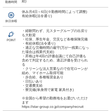
給)
勤務時間
休み月4日～6日(※勤務時間によって調整)
有給休暇(法令通り)
休日休暇
・経験問わず、元スターグループの出戻り
も大歓迎
・社保、厚生年金、労災など各種保険完備
POINT
・有給休暇(法令通り)
・適正な労働時間の厳守(万が一残業になっ
た場合は残業代支給)
・昇格は年4回の評価会議にて自己評価も
含めて判定するため、適正評価を受けられ
る
・クリーンな法人営業なので住宅ローンが
組め、マイホーム取得可能
・歩合給、各種報奨金あり
・日払いあり
・交通費支給
・寮完備(単身用で家電 家具付き)
※全国から希望の勤務地をお選びいただけ
ます
https://star-group.co.jp/company/recruit