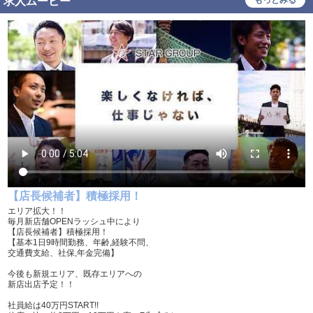
求人ムービー
もっとみる
幹部候補
車･バイク通勤可
髪型自由
タトゥー可
制服貸与
道具･備品貸与
入社祝い金支給
勤務地相談
WEB面接OK
在宅ワーク可
オフィス内分煙・禁煙
送迎車持込禁煙可
即日採用合否通達可
残業代支給
【店長候補者】積極採用！
エリア拡大！！
毎月新店舗OPENラッシュ中により
【店長候補者】積極採用！
【基本1日9時間勤務、年齢,経験不問、
交通費支給、社保,年金完備】
今後も新規エリア、既存エリアへの
新店出店予定！！
社員給は40万円START!!