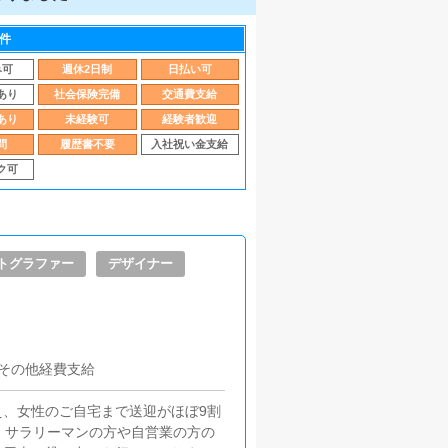
件
み可
週休2日制
日払い可
あり
社会保険完備
交通費支給
あり
未経験可
経験者歓迎
問
履歴書不要
入社祝い金支給
ク可
トグラファー
デザイナー
、その他経費支給
、女性のご自宅まで送迎がほぼ9割
、サラリーマンの方や自営業の方の