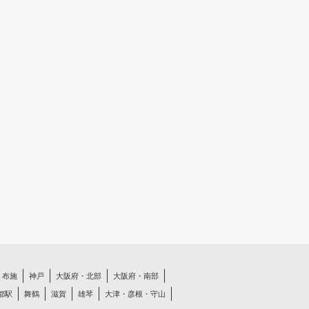
布施
神戸
大阪府・北部
大阪府・南部
都駅
舞鶴
滋賀
雄琴
大津・彦根・守山