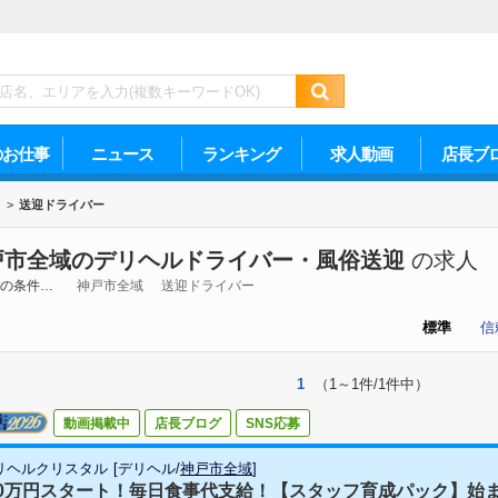
のお仕事
ニュース
ランキング
求人動画
店長ブ
>
送迎ドライバー
戸市全域のデリヘルドライバー・風俗送迎
の求人
の条件…
神戸市全域
送迎ドライバー
標準
信
1
（1～1件/1件中）
動画掲載中
店長ブログ
SNS応募
リヘルクリスタル
[
デリヘル
/
神戸市全域
]
30万円スタート！毎日食事代支給！【スタッフ育成パック】始