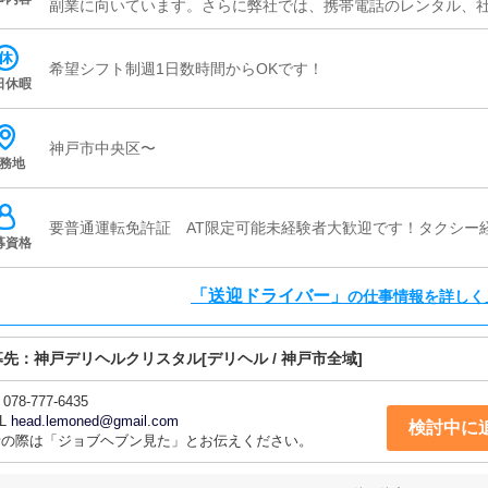
副業に向いています。さらに弊社では、携帯電話のレンタル、
す。
希望シフト制週1日数時間からOKです！
日休暇
神戸市中央区〜
務地
要普通運転免許証 AT限定可能未経験者大歓迎です！タクシー
募資格
「送迎ドライバー」
の仕事情報を詳しく
募先：
神戸デリヘルクリスタル
[デリヘル / 神戸市全域]
078-777-6435
L
head.lemoned@gmail.com
検討中に
話の際は「ジョブヘブン見た」とお伝えください。