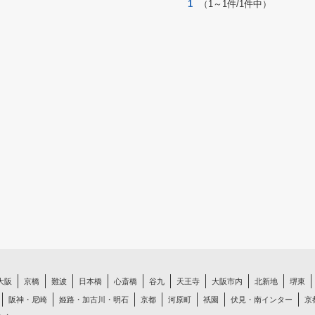
1
（1～1件/1件中）
大阪
京橋
難波
日本橋
心斎橋
谷九
天王寺
大阪市内
北新地
堺東
阪神・尼崎
姫路・加古川・明石
京都
河原町
祇園
伏見・南インター
京