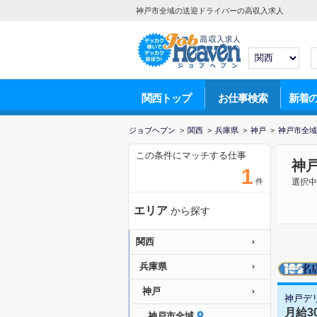
神戸市全域の送迎ドライバーの高収入求人
関西トップ
お仕事検索
新着
ジョブヘブン
>
関西
>
兵庫県
>
神戸
>
神戸市全域
この条件にマッチする仕事
神
1
件
選択中
エリア
から探す
関西
兵庫県
神戸
神戸デ
月給
神戸市全域