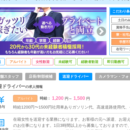
こだわり条
土日の
資格手当
寮・社宅
学歴不
在宅ワー
員
アルバイト
女性歓迎
未経験可
経験者歓迎
即日勤務可
舗スタッフ
店長/幹部候補
送迎ドライバー
カメラマン・フォ
迎ドライバー
の求人情報
1,200
1,500
時給 :
円
～
円
アルバイト
給与
時給1200円〜1500円社用車ありガソリン代、高速道路使用代
在籍女性を送迎する業務になります。お客様の元へ派遣、お迎え
のお仕事になります。1日3時間以上から募集しておりますので
事内容