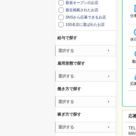
新規オープンのお店
最近掲載されたお店
仕
SNSから応募できるお店
100名店に選ばれたお店
給与で探す
休
選択する
勤
雇用形態で探す
選択する
応
働き方で探す
選択する
稼ぎ方で探す
応
選択する
TEL
MAI