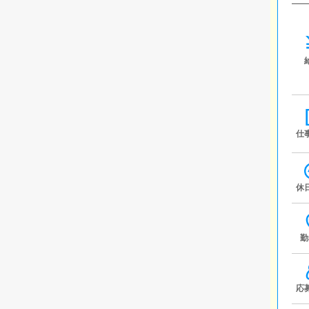
仕
休
勤
応