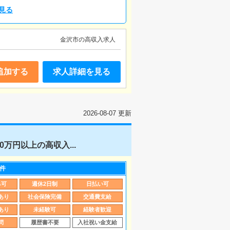
見る
金沢市の高収入求人
追加する
求人詳細を見る
2026-08-07 更新
万円以上の高収入...
件
み可
週休2日制
日払い可
あり
社会保険完備
交通費支給
あり
未経験可
経験者歓迎
問
履歴書不要
入社祝い金支給