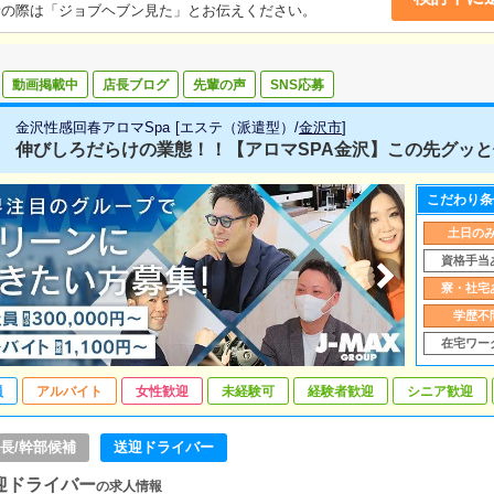
話の際は「ジョブヘブン見た」とお伝えください。
動画掲載中
店長ブログ
先輩の声
SNS応募
金沢性感回春アロマSpa
[
エステ（派遣型）
/
金沢市
]
伸びしろだらけの業態！！【アロマSPA金沢】この先グッと伸
こだわり条
土日の
資格手当
寮・社宅
学歴不
在宅ワー
員
アルバイト
女性歓迎
未経験可
経験者歓迎
シニア歓迎
長/幹部候補
送迎ドライバー
迎ドライバー
の求人情報