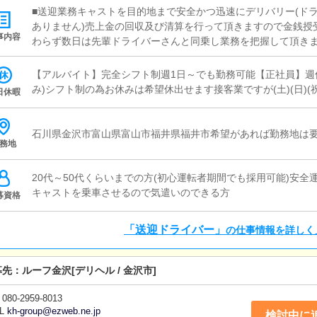
■送迎業務キャストを目的地まで安全かつ迅速にデリバリー(ド
ありません)売上金の回収及び清算を行って頂きますので金銭授
事内容
わらず数日は先輩ドライバーさんと同乗し業務を把握して頂きま
時間に雑務全般をお願いする場合もございます社用車の洗車・
スキルは一切不要です
【アルバイト】完全シフト制週1日～でも勤務可能【正社員】週休
み)シフト制の為お休みは希望休出せます接客業ですが(土)(日)(
日休暇
石川県金沢市富山県富山市福井県福井市希望があれば勤務地は
務地
20代～50代くらいまでの方(初心運転者期間でも採用可能)安
キャストを乗車させるので気遣いのできる方
募資格
「送迎ドライバー」
の仕事情報を詳しく
募先：
ルーフ金沢
[デリヘル / 金沢市]
080-2959-8013
L
kh-group@ezweb.ne.jp
検討中に