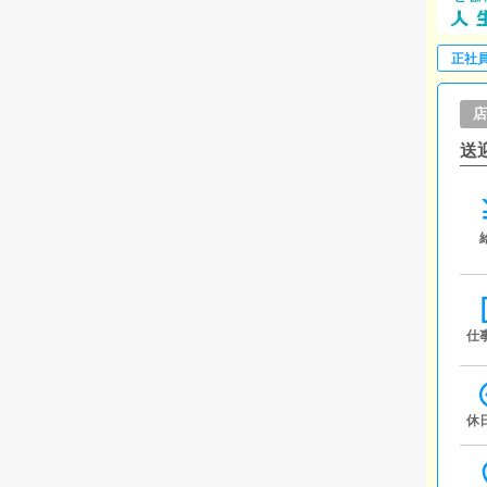
正社
店
送
仕
休