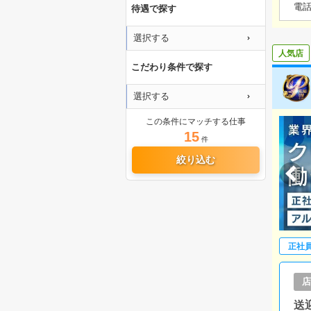
電
待遇で探す
選択する
人気店
こだわり条件で探す
選択する
この条件にマッチする仕事
15
件
絞り込む
正社
店
送