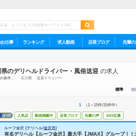
のお仕事
ランキング
求人動画
店長ブログ
先輩の
川県のデリヘルドライバー・風俗送迎
の求人
の条件…
石川県
送迎ドライバー
標準
信
1
（1～15件/15件中）
人気店
動画掲載中
店長ブログ
先輩の声
SNS応募
ルーフ金沢
[
デリヘル
/
金沢市
]
有名デリヘル【ルーフ金沢】最大手【JMAX】グループ！！北