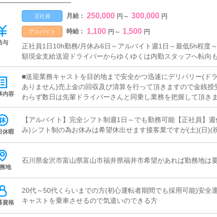
250,000
300,000
月給 :
円
～
円
正社員
1,100
1,500
時給 :
円
～
円
アルバイト
給与
正社員1日10h勤務/月休み6日～アルバイト週1日～最低5h程
額現金支給送迎ドライバーからゆくゆくは内勤スタッフへ転向
■送迎業務キャストを目的地まで安全かつ迅速にデリバリー(ド
ありません)売上金の回収及び清算を行って頂きますので金銭授
事内容
わらず数日は先輩ドライバーさんと同乗し業務を把握して頂きま
時間に雑務全般をお願いする場合もございます社用車の洗車・
スキルは一切不要です
【アルバイト】完全シフト制週1日～でも勤務可能【正社員】週休
み)シフト制の為お休みは希望休出せます接客業ですが(土)(日)(
日休暇
石川県金沢市富山県富山市福井県福井市希望があれば勤務地は
務地
20代～50代くらいまでの方(初心運転者期間でも採用可能)安
キャストを乗車させるので気遣いのできる方
募資格