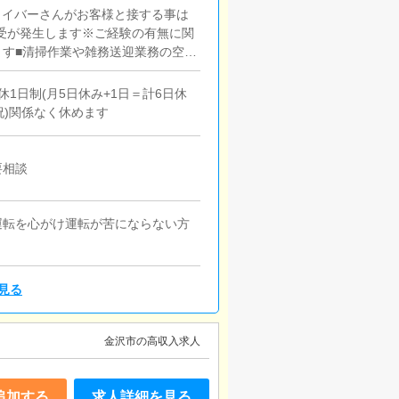
ライバーさんがお客様と接する事は
受が発生します※ご経験の有無に関
す■清掃作業や雑務送迎業務の空き
清掃や寮・事務所の清掃など特別な
1日制(月5日休み+1日＝計6日休
祝)関係なく休めます
要相談
全運転を心がけ運転が苦にならない方
見る
金沢市の高収入求人
追加する
求人詳細を見る