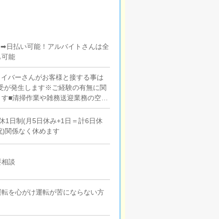
度～➡日払い可能！アルバイトさんは全
も可能
ライバーさんがお客様と接する事は
受が発生します※ご経験の有無に関
す■清掃作業や雑務送迎業務の空き
清掃や寮・事務所の清掃など特別な
1日制(月5日休み+1日＝計6日休
祝)関係なく休めます
要相談
全運転を心がけ運転が苦にならない方