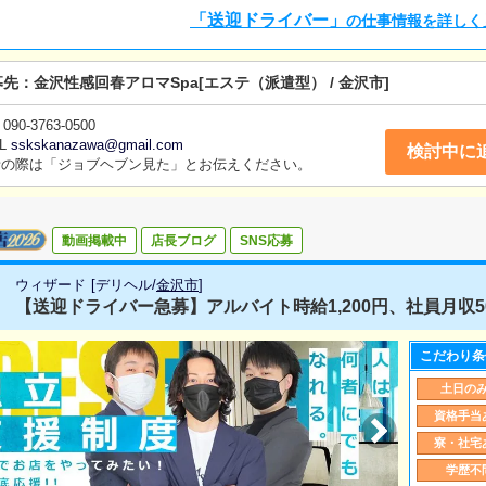
「送迎ドライバー」
の仕事情報を詳しく
募先：
金沢性感回春アロマSpa
[エステ（派遣型） / 金沢市]
090-3763-0500
L
sskskanazawa@gmail.com
検討中に
話の際は「ジョブヘブン見た」とお伝えください。
動画掲載中
店長ブログ
SNS応募
ウィザード
[
デリヘル
/
金沢市
]
【送迎ドライバー急募】アルバイト時給1,200円、社員月収50
こだわり条
土日の
資格手当
寮・社宅
学歴不