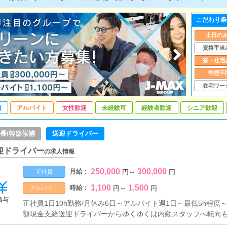
こだわり条
土日の
資格手当
寮・社宅
学歴不
在宅ワー
員
アルバイト
女性歓迎
未経験可
経験者歓迎
シニア歓迎
長/幹部候補
送迎ドライバー
迎ドライバー
の求人情報
250,000
300,000
月給 :
円
～
円
正社員
1,100
1,500
時給 :
円
～
円
アルバイト
給与
正社員1日10h勤務/月休み6日～アルバイト週1日～最低5h程
額現金支給送迎ドライバーからゆくゆくは内勤スタッフへ転向