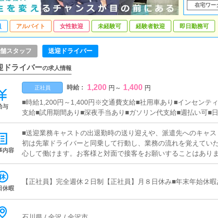
在宅ワー
員
アルバイト
女性歓迎
未経験可
経験者歓迎
即日勤務可
舗スタッフ
送迎ドライバー
迎ドライバー
の求人情報
1,200
1,400
時給 :
円
～
円
正社員
■時給1,200円～1,400円※交通費支給■社用車あり■インセン
給与
支給■試用期間あり■深夜手当あり■ガソリン代支給■週払い可■
■送迎業務キャストの出退勤時の送り迎えや、派遣先へのキャス
初は先輩ドライバーと同乗して行動し、業務の流れを覚えてい
事内容
心して働けます。お客様と対面で接客をお願いすることはあり
します。■清掃業務送迎業務の空き時間に、事務所や待機室の清
の送迎に使うお車の清掃もお願いします。
【正社員】完全週休２日制【正社員】月８日休み■年末年始休暇
日休暇
石川県 / 金沢 / 金沢市