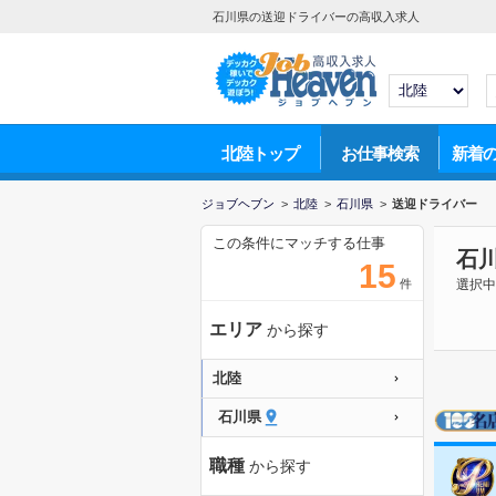
石川県の送迎ドライバーの高収入求人
北陸トップ
お仕事検索
新着
ジョブヘブン
>
北陸
>
石川県
>
送迎ドライバー
この条件にマッチする仕事
石
15
件
選択中
エリア
から探す
北陸
石川県
職種
から探す