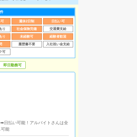
件
み可
週休2日制
日払い可
あり
社会保険完備
交通費支給
あり
未経験可
経験者歓迎
問
履歴書不要
入社祝い金支給
ク可
即日勤務可
度～➡日払い可能！アルバイトさんは全
も可能