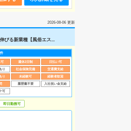
2026-08-06 更新
びる新業種【風俗エス...
件
み可
週休2日制
日払い可
あり
社会保険完備
交通費支給
あり
未経験可
経験者歓迎
問
履歴書不要
入社祝い金支給
ク可
即日勤務可