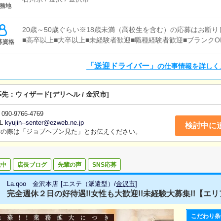
務地
20歳～50歳ぐらい※18歳未満（高校生を含む）の応募はお断り
■高卒以上■大卒以上■未経験者歓迎■職種経験者歓迎■ブランクO
募資格
「送迎ドライバー」
の仕事情報を詳しく
募先：
ウィザード
[デリヘル / 金沢市]
090-9766-4769
L
kyujin--senter@ezweb.ne.jp
検討中に
話の際は「ジョブヘブン見た」とお伝えください。
載中
店長ブログ
先輩の声
SNS応募
La.qoo 金沢本店
[
エステ（派遣型）
/
金沢市
]
完全週休２日の好待遇!!女性も大歓迎!!未経験大募集!!【エリ
こだわり条