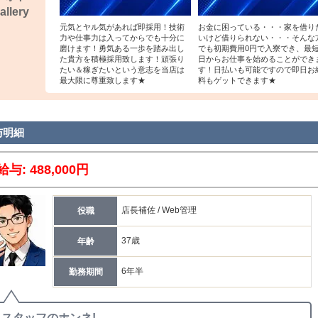
allery
元気とヤル気があれば即採用！技術
お金に困っている・・・家を借り
力や仕事力は入ってからでも十分に
いけど借りられない・・・そんな
磨けます！勇気ある一歩を踏み出し
でも初期費用0円で入寮でき、最
た貴方を積極採用致します！頑張り
日からお仕事を始めることができ
たい＆稼ぎたいという意志を当店は
す！日払いも可能ですので即日お
最大限に尊重致します★
料もゲットできます★
与明細
給与: 488,000円
店長補佐 / Web管理
役職
37歳
年齢
6年半
勤務期間
スタッフのホンネ!