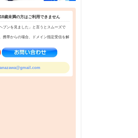
界独特のおもしろさがあります☆彡
18歳未満の方はご利用できません
ヘブンを見ました」と言うとスムーズで
。携帯からの場合、ドメイン指定受信を解
る必要はありません(^O^)ノ
.kanazawa@gmail.com
！！(^_-)-☆
ません！