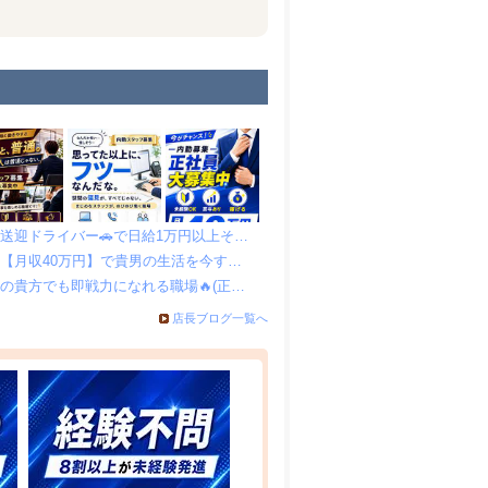
【激アツ副業🔥】送迎ドライバー🚗で日給1万円以上その日にGET♪
🔼賃上げ実施中🔼【月収40万円】で貴男の生活を今すぐ変えよう✊️
🔰事務職未経験🔰の貴方でも即戦力になれる職場🔥(正社員募集)
店長ブログ一覧へ