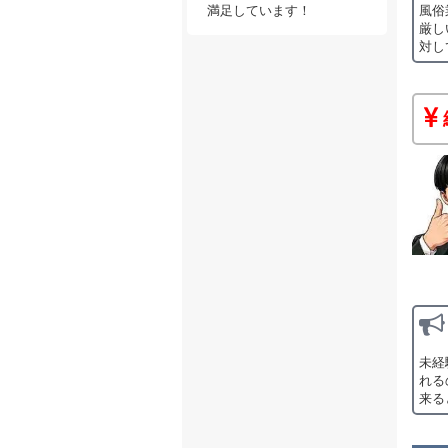
風俗
満足しています！
厳し
対し
未経
れる
来る