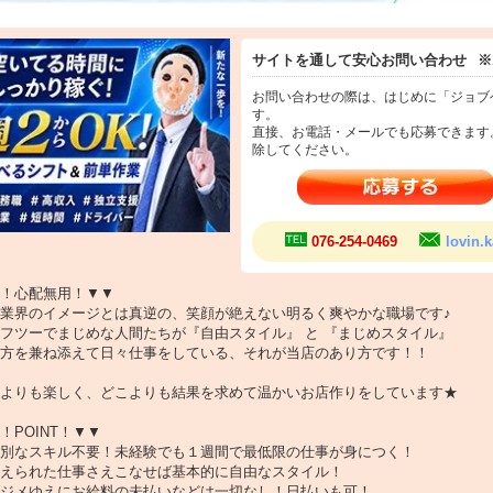
、基本的には女の子が主役の裏方のお仕事にはなりますが、他にはないこの業
サイトを通して安心お問い合わせ
※
初めて分かる！！こんなお仕事があったんだ！と。
と貴方にとっても素敵な出会いになるでしょう♪
お問い合わせの際は、はじめに「ジョブ
す。
直接、お電話・メールでも応募できます
除してください。
務員や一般企業からの転職者などが集まる会社ですので、危ない業界だなんて考え
業界と言えど、現スタッフ一同、誇りをもってお仕事に励んでいます♪
は百聞に如かず！ご自分の目でぜひこの現場を見に来てください！
076-254-0469
lovin
するよりもはるかに「普通のクリーンな会社だ」と感じるでしょう！
携わったことがない方をはじめ、キーボードをまともに叩けない人でもドンと来い
！心配無用！▼▼
指でキーボードを触る所からスタートしたスタッフも数多くいますが問題あり
業界のイメージとは真逆の、笑顔が絶えない明るく爽やかな職場です♪
フツーでまじめな人間たちが『自由スタイル』 と 『まじめスタイル』
は味わえない充実したお仕事ライフを送れる待遇がたくさんあります！
方を兼ね添えて日々仕事をしている、それが当店のあり方です！！
も一緒にＬｏｖｉｎ’金沢でお仕事をしましょう！(*^▽^*)
よりも楽しく、どこよりも結果を求めて温かいお店作りをしています★
！POINT！▼▼
別なスキル不要！未経験でも１週間で最低限の仕事が身につく！
えられた仕事さえこなせば基本的に自由なスタイル！
ジメゆえにお給料の未払いなどは一切なし！日払いも可！