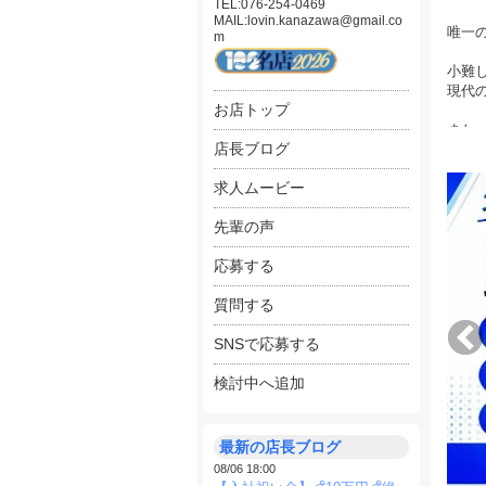
TEL:076-254-0469
MAIL:lovin.kanazawa@gmail.co
唯一
m
小難
現代
お店トップ
また
店長ブログ
びを分
求人ムービー
転職
先輩の声
★☆
応募する
⇒ゼ
★☆
質問する
応募
SNSで応募する
つま
検討中へ追加
業務
◆電
◆Ｐ
最新の店長ブログ
◆女
08/06 18:00
◆送