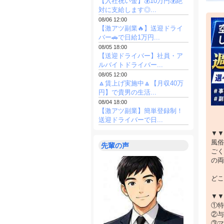
【入社祝い金】💰10万円💰絶
対に支給します◎...
など
08/06 12:00
【激アツ副業🔥】送迎ドライ
来て
バー🚗で日給1万円...
きっ
08/05 18:00
【送迎ドライバー】社員・ア
ルバイトドライバー...
元公
08/05 12:00
風俗
🔼賃上げ実施中🔼【月収40万
円】で貴男の生活...
08/04 18:00
一見
【激アツ副業】簡単登録制！
想像
送迎ドライバーで日...
業界に
▼▼
1本
風俗
先輩の声
ごく
他で
の両
ぜひと
どこ
▼▼
①特
②与
③マ