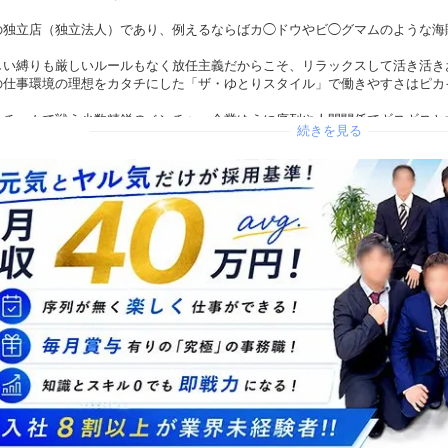
の独立店（独立法人）であり、例えるならばカ◯ドウやビ◯グマムのような海
しい縛りも厳しいルールもなく放任主義だからこそ、リラックスして活き活き
の仕事環境の理想をカタチにした「ザ・ゆとりスタイル」で働きやすさはピカ
、チームで戦う少数精鋭のベンチャー企業ゆえに序列や人間関係でギスギスと
続きを見る
かち合うことができます♪(^o^)
をお考えの貴男にぜひ知って頂きたいお仕事です！！
★☆★☆★☆★☆★☆★☆★☆
ロスタートのスタッフばかり！
★☆★☆★☆★☆★☆★☆★☆
者のほとんどが、利用したことはあっても働くことを考えたこともなかった方
りは業界未経験者ばかりです！
内容はいたってシンプルな一般事務職がメインなお仕事です♪
話受付応対
Ｃ・スマホによる業務作業
性キャストの全面サポート
迎作業