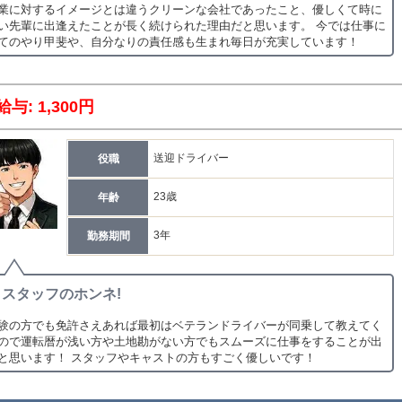
業に対するイメージとは違うクリーンな会社であったこと、優しくて時に
い先輩に出逢えたことが長く続けられた理由だと思います。 今では仕事に
てのやり甲斐や、自分なりの責任感も生まれ毎日が充実しています！
給与: 1,300円
送迎ドライバー
役職
23歳
年齢
3年
勤務期間
スタッフのホンネ!
験の方でも免許さえあれば最初はベテランドライバーが同乗して教えてく
ので運転暦が浅い方や土地勘がない方でもスムーズに仕事をすることが出
と思います！ スタッフやキャストの方もすごく優しいです！