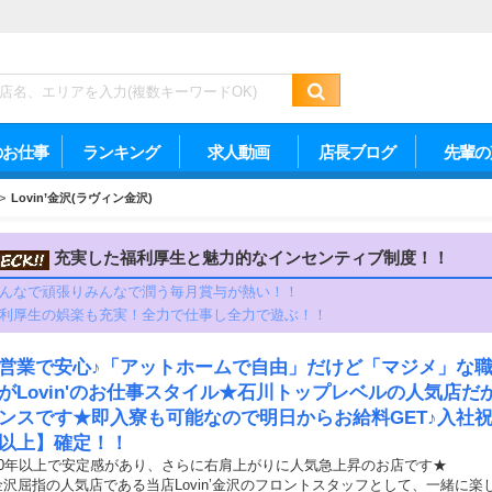
のお仕事
ランキング
求人動画
店長ブログ
先輩の
>
Lovin’金沢(ラヴィン金沢)
充実した福利厚生と魅力的なインセンティブ制度！！
んなで頑張りみんなで潤う毎月賞与が熱い！！
利厚生の娯楽も充実！全力で仕事し全力で遊ぶ！！
営業で安心♪「アットホームで自由」だけど「マジメ」な
がLovin'のお仕事スタイル★石川トップレベルの人気店
ンスです★即入寮も可能なので明日からお給料GET♪入社祝
以上】確定！！
10年以上で安定感があり、さらに右肩上がりに人気急上昇のお店です★
金沢屈指の人気店である当店Lovin’金沢のフロントスタッフとして、一緒に