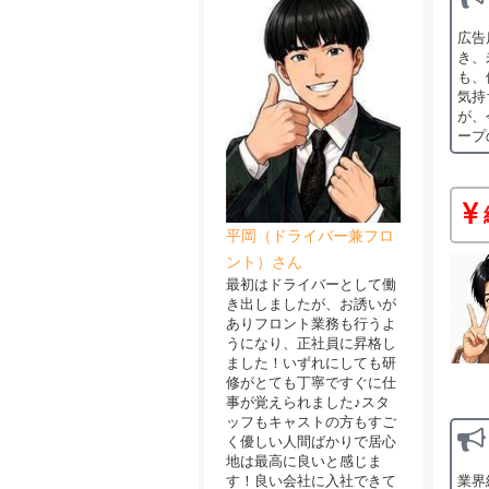
広告
き、
も、
気持
が、
ープ
平岡（ドライバー兼フロ
ント）さん
最初はドライバーとして働
き出しましたが、お誘いが
ありフロント業務も行うよ
うになり、正社員に昇格し
ました！いずれにしても研
修がとても丁寧ですぐに仕
事が覚えられました♪スタ
ッフもキャストの方もすご
く優しい人間ばかりで居心
地は最高に良いと感じま
業界
す！良い会社に入社できて