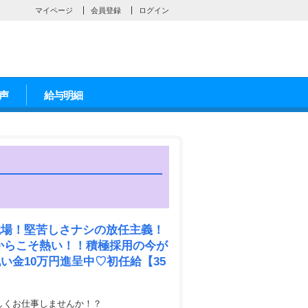
マイページ
会員登録
ログイン
声
給与明細
職場！堅苦しさナシの放任主義！
だからこそ熱い！！積極採用の今が
い金10万円進呈中♡初任給【35
楽しくお仕事しませんか！？