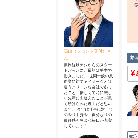
G
高山（フロント受付）さ
給
ん
業界経験ナシからのスター
トだった為、最初は夢中で
働きました。 世間一般の風
俗業に対するイメージとは
違うクリーンな会社であっ
たこと、優しくて時に厳し
い先輩に出逢えたことが長
く続けられた理由だと思い
ます。 今では仕事に対して
のやり甲斐や、自分なりの
責任感も生まれ毎日が充実
しています！