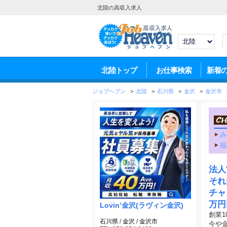
北陸の高収入求人
北陸トップ
お仕事検索
新着
ジョブヘブン
>
北陸
>
石川県
>
金沢
>
金沢市
み
福
法人
それ
チャ
万円
Lovin’金沢(ラヴィン金沢)
創業
石川県
/
金沢
/
金沢市
今や