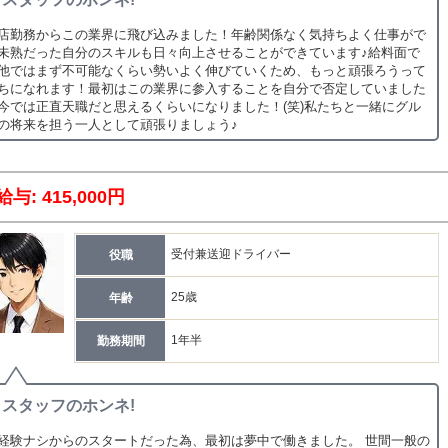
店勤務からこの業界に飛び込みました！年齢関係なく気持ちよく仕事がで
未熟だった自分のスキルも日々向上させることができています♪給料面で
他ではまず不可能なくらい勢いよく伸びていくため、もっと頑張ろうって
ちになれます！最初はこの業界に参入することを自分で否定していました
今では正直天職だと思えるくらいになりました！(笑)私たちと一緒にグル
の将来を担う一人として頑張りましょう♪
給与: 415,000円
受付兼送迎ドライバー
役職
25歳
年齢
1年半
勤務期間
スタッフのホンネ!
経験ナシからのスタートだった為、最初は夢中で働きました。 世間一般の