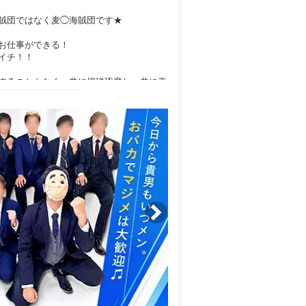
賊団ではなく麦◯海賊団です★
お仕事ができる！
イチ！！
することもなく、共に切磋琢磨し、共に喜
ばかり！