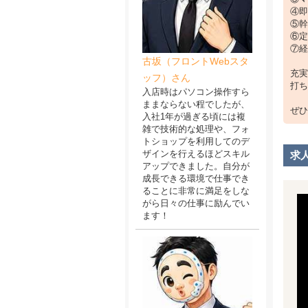
④即
⑤幹
⑥定
⑦経
古坂（フロントWebスタ
充実
ッフ）さん
打ち
入店時はパソコン操作すら
ままならない程でしたが、
ぜひ
入社1年が過ぎる頃には複
雑で技術的な処理や、フォ
トショップを利用してのデ
ザインを行えるほどスキル
求
アップできました。自分が
成長できる環境で仕事でき
ることに非常に満足をしな
がら日々の仕事に励んでい
ます！