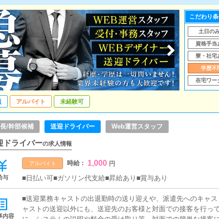
こだわり条
土日の
資格手当
寮・社宅
学歴不
在宅ワー
員
アルバイト
未経験可
長/幹部候補
送迎ドライバー
Web運営スタッフ
迎ドライバー
の求人情報
1,000
時給 :
円
アルバイト
給与
■日払い可■ガソリン代支給■昇給あり■賞与あり
■送迎業務キャストの出退勤時の送り迎えや、派遣先へのキャス
ャストの送迎以外にも、送迎先のお客様と対面での接客を行っ
事内容