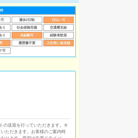
件
み可
週休2日制
日払い可
あり
社会保険完備
交通費支給
あり
未経験可
経験者歓迎
問
履歴書不要
入社祝い金支給
ク可
トの送迎を行っていただきます。キ
ていただきます。お客様のご案内時