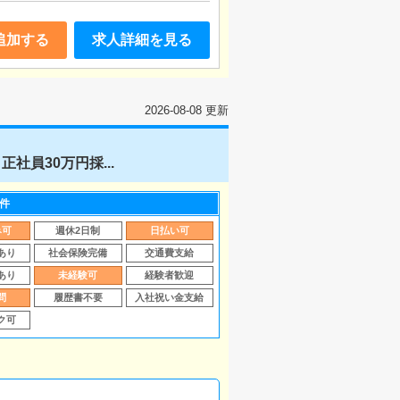
追加する
求人詳細を見る
2026-08-08 更新
員30万円採...
件
み可
週休2日制
日払い可
あり
社会保険完備
交通費支給
あり
未経験可
経験者歓迎
問
履歴書不要
入社祝い金支給
ク可