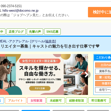
090-2374-5151
L
hills-west@docomo.ne.jp
検討中に
話の際は「ジョブヘブン見た」とお伝えください。
載中
店長ブログ
先輩の声
SNS応募
REAL -アクアレアル-
[
デリヘル
/
福井市
]
クリエイター募集｜キャストの魅力を引き出す仕事です💙
こだわり条
土日の
資格手当
寮・社宅
学歴不
在宅ワー
員
アルバイト
女性歓迎
未経験可
経験者歓迎
即日勤務可