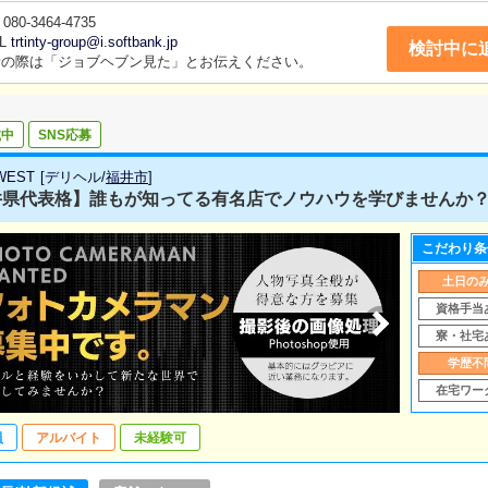
080-3464-4735
L
trtinty-group@i.softbank.jp
検討中に
話の際は「ジョブヘブン見た」とお伝えください。
載中
SNS応募
 WEST
[
デリヘル
/
福井市
]
県代表格】誰もが知ってる有名店でノウハウを学びませんか？正社
こだわり条
土日の
資格手当
寮・社宅
学歴不
在宅ワー
員
アルバイト
未経験可