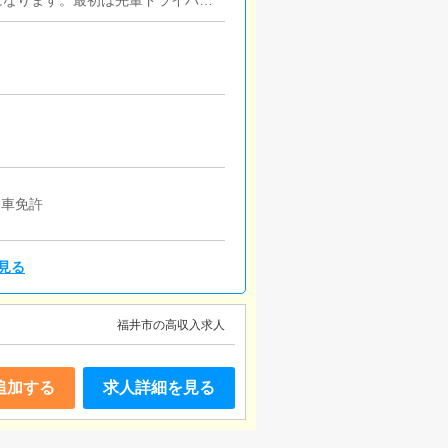
になります。最初は先輩ドライバー
経験の方でも安心して働けます。ガ
に、事務所や待機室の清掃を行って
す。
動車免許
見る
福井市の高収入求人
追加する
求人詳細を見る