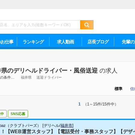
のお仕事
ランキング
求人動画
店長ブログ
先輩の
井県のデリヘルドライバー・風俗送迎
の求人
の条件…
福井県
送迎ドライバー
標準
信
1
（1～15件/15件中）
載中
SNS応募
 Topaz（クラブトパーズ）
[
デリヘル
/
福井市
]
！【WEB運営スタッフ】【電話受付・事務スタッフ】【デザイナ