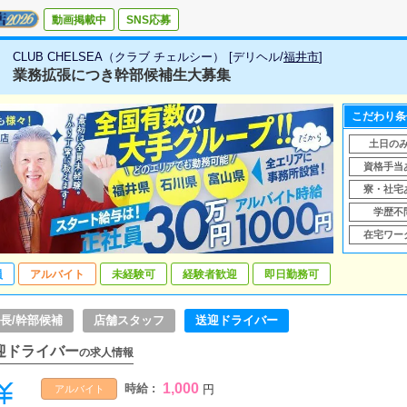
動画掲載中
SNS応募
CLUB CHELSEA（クラブ チェルシー）
[
デリヘル
/
福井市
]
業務拡張につき幹部候補生大募集
こだわり条
土日の
資格手当
寮・社宅
学歴不
在宅ワー
員
アルバイト
未経験可
経験者歓迎
即日勤務可
長/幹部候補
店舗スタッフ
送迎ドライバー
迎ドライバー
の求人情報
1,000
時給 :
円
アルバイト