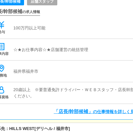
長/幹部候補
店舗スタッフ
長/幹部候補
の求人情報
100万円以上可能
給与
☆★お仕事内容☆★店舗運営の統括管理
事内容
福井県福井市
務地
20歳以上 ※要普通免許ドライバー・ＷＥＢスタッフ・店長幹
ください。
募資格
「店長/幹部候補」
の仕事情報を詳しく
募先：
HILLS WEST
[デリヘル / 福井市]