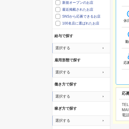
新規オープンのお店
最近掲載されたお店
SNSから応募できるお店
休
100名店に選ばれたお店
給与で探す
勤
選択する
雇用形態で探す
応
選択する
働き方で探す
応
選択する
TEL
稼ぎ方で探す
MAI
電
選択する