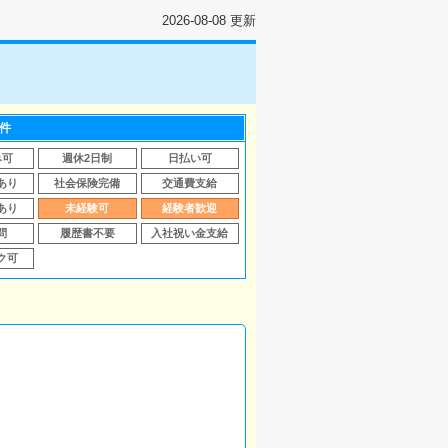
2026-08-08 更新
件
み可
週休2日制
日払い可
あり
社会保険完備
交通費支給
あり
未経験可
経験者歓迎
問
履歴書不要
入社祝い金支給
ク可