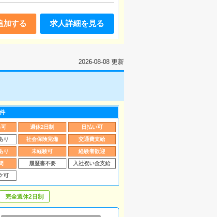
追加する
求人詳細を見る
2026-08-08 更新
件
み可
週休2日制
日払い可
あり
社会保険完備
交通費支給
あり
未経験可
経験者歓迎
問
履歴書不要
入社祝い金支給
ク可
完全週休2日制