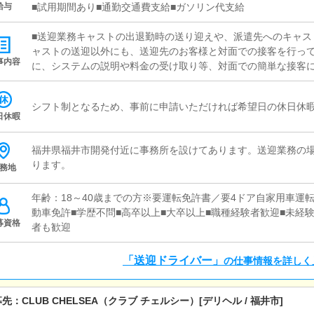
給与
■試用期間あり■通勤交通費支給■ガソリン代支給
■送迎業務キャストの出退勤時の送り迎えや、派遣先へのキャス
ャストの送迎以外にも、送迎先のお客様と対面での接客を行っ
事内容
に、システムの説明や料金の受け取り等、対面での簡単な接客
と同乗して行動し、業務の流れを覚えていただきますので、未
シフト制となるため、事前に申請いただければ希望日の休日休
日休暇
福井県福井市開発付近に事務所を設けてあります。送迎業務の
ります。
務地
年齢：18～40歳までの方※要運転免許書／要4ドア自家用車運
動車免許■学歴不問■高卒以上■大卒以上■職種経験者歓迎■未経験
募資格
者も歓迎
「送迎ドライバー」
の仕事情報を詳しく
募先：
CLUB CHELSEA（クラブ チェルシー）
[デリヘル / 福井市]