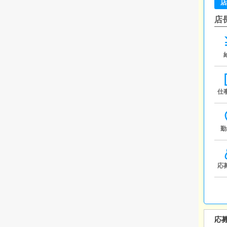
店
店
仕
勤
応
応