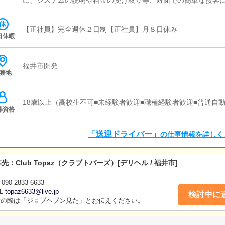
に、システムの説明や料金の受け取り等、対面での簡単な接客
と同乗して行動し、業務の流れを覚えていただきますので、未
ソリン代・高速代は支給します。■清掃業務送迎業務の空き時間
【正社員】完全週休２日制【正社員】月８日休み
いただきます。キャストの送迎に使うお車の清掃もお願いしま
日休暇
福井市開発
務地
18歳以上（高校生不可■未経験者歓迎■職種経験者歓迎■普通自
募資格
「送迎ドライバー」
の仕事情報を詳しく
募先：
Club Topaz（クラブトパーズ）
[デリヘル / 福井市]
090-2833-6633
L
topaz6633@live.jp
検討中に
話の際は「ジョブヘブン見た」とお伝えください。