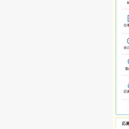
仕
休
勤
応
応