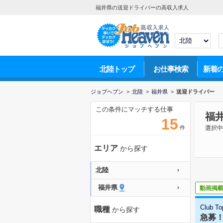
福井県の送迎ドライバーの高収入求人
北陸トップ
お仕事検索
新着
ジョブヘブン
>
北陸
>
福井県
>
送迎ドライバー
この条件にマッチする仕事
福
15
件
選択中
エリア
から探す
北陸
福井県
動画掲
Club
職種
から探す
急募！