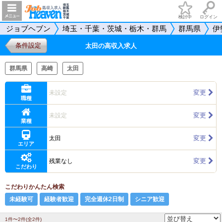
検討中
ログイン
ジョブヘブン
埼玉・千葉・茨城・栃木・群馬
群馬県
伊
条件設定
太田の高収入求人
群馬県
高崎
太田
変更
未設定
職種
変更
未設定
業種
変更
太田
エリア
変更
残業なし
こだわり
こだわりかんたん検索
未経験可
経験者歓迎
完全週休2日制
シニア歓迎
1件〜2件(全2件)