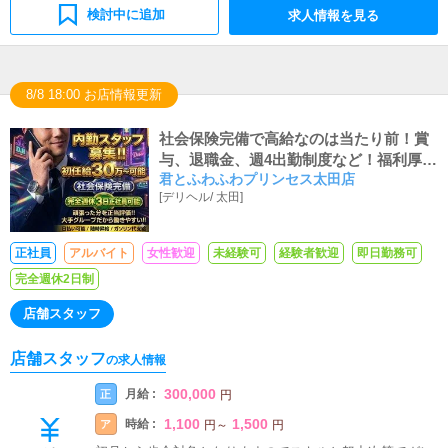
検討中に追加
求人情報を見る
8/8 18:00 お店情報更新
社会保険完備で高給なのは当たり前！賞
与、退職金、週4出勤制度など！福利厚生
君とふわふわプリンセス太田店
が全国トップクラスの職場です！
[
デリヘル
/
太田
]
正社員
アルバイト
女性歓迎
未経験可
経験者歓迎
即日勤務可
完全週休2日制
店舗スタッフ
店舗スタッフ
の求人情報
300,000
月給 :
正
円
1,100
1,500
時給 :
ア
円
～
円