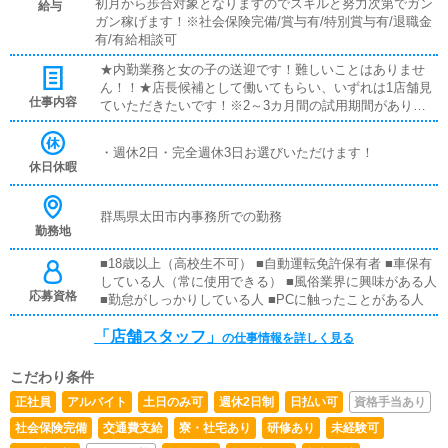
初月から歩合対象となりますのでスキルと努力次第でガン
給与
ガン稼げます！※社会保険完備/賞与有/特別賞与有/退職金
有/有給相談可
★内勤業務と女の子の送迎です！難しいことはありませ
ん！！★店長候補として働いてもらい、いずれは1店舗見
仕事内容
ていただきたいです！※2～3カ月間の試用期間がありま
す。★店長になっていただけたら売り上げに応じた歩合も
発生いたします！！
・週休2日・完全週休3日お選びいただけます！
休日休暇
群馬県太田市内事務所での勤務
勤務地
■18歳以上（高校生不可） ■自動運転免許保有者 ■車保有
している人（常に使用できる） ■風俗業界に興味がある人
応募資格
■勤怠がしっかりしている人 ■PCに触ったことがある人
「店舗スタッフ」
の仕事情報を詳しく見る
こだわり条件
正社員
アルバイト
土日のみ可
週休2日制
日払い可
資格手当あり
社会保険完備
交通費支給
寮・社宅あり
研修あり
未経験可