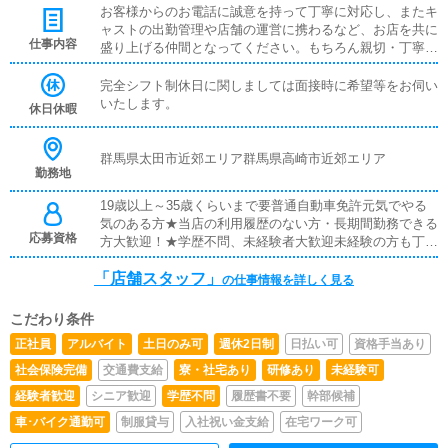
お客様からのお電話に誠意を持って丁寧に対応し、またキ
件に合う金額を掲示致しますので、一度お問い合わせくだ
ャストの出勤管理や店舗の運営に携わるなど、お店を共に
さいませ。
仕事内容
盛り上げる仲間となってください。もちろん親切・丁寧に
指導させて頂きます。ご安心ください！
完全シフト制休日に関しましては面接時に希望等をお伺い
いたします。
休日休暇
群馬県太田市近郊エリア群馬県高崎市近郊エリア
勤務地
19歳以上～35歳くらいまで要普通自動車免許元気でやる
気のある方★当店の利用履歴のない方・長期間勤務できる
応募資格
方大歓迎！★学歴不問、未経験者大歓迎未経験の方も丁寧
に一から指導します。真面目で意欲のある方お待ちしてお
「店舗スタッフ」
ります。
の仕事情報を詳しく見る
こだわり条件
正社員
アルバイト
土日のみ可
週休2日制
日払い可
資格手当あり
社会保険完備
交通費支給
寮・社宅あり
研修あり
未経験可
経験者歓迎
シニア歓迎
学歴不問
履歴書不要
幹部候補
車･バイク通勤可
制服貸与
入社祝い金支給
在宅ワーク可