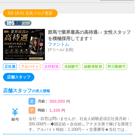
8/8 18:01 店長ブログ更新
群馬で業界最高の高待遇♪♪ 女性スタッフ
を積極採用してます！
ファントム
[
デリヘル
/
太田
]
正社員
アルバイト
女性歓迎
未経験可
経験者歓迎
即日勤務可
店舗スタッフ
店舗スタッフ
の求人情報
300,000
月給 :
正
円
1,100
時給 :
ア
円
会社・自営は問いませんが、社会人経験必須正社員月給：
給与
300,000円～◆固定給＋歩合給∟アナタ次第で稼げる環境で
す。アルバイト時給：1,100円～＋交通費等★当社では多種
多様な給与体形を用意しております！必ず貴方の希望や条