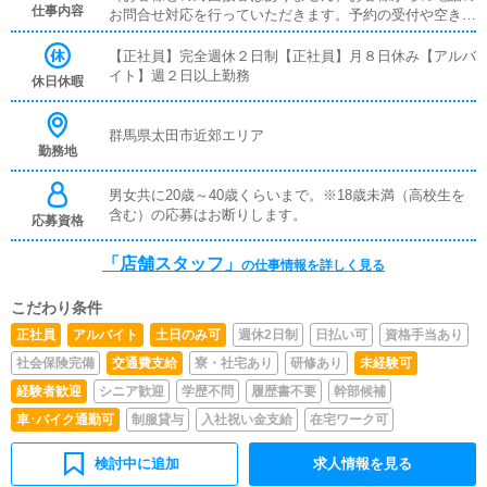
仕事内容
お問合せ対応を行っていただきます。予約の受付や空き状
況の確認・説明をお願いします。予約の確定後はキャスト
やドライバーに通達します。簡単なマニュアルや先輩スタ
【正社員】完全週休２日制【正社員】月８日休み【アルバ
ッフに気軽に聞ける環境ですので、未経験でも安心して働
イト】週２日以上勤務
休日休暇
けます。■PC更新業務ヘブンネットなど、ポータルサイト
等の店舗情報更新作業を行っていただきます。キャストの
出勤情報やイベント、求人ブログの作成となります。基本
群馬県太田市近郊エリア
勤務地
的にはボタンを押すだけや、ブログの更新時に簡単に文字
が入力出来れば問題ありません。PCが苦手な人でも簡単
にできます。
男女共に20歳～40歳くらいまで。※18歳未満（高校生を
含む）の応募はお断りします。
応募資格
「店舗スタッフ」
の仕事情報を詳しく見る
こだわり条件
正社員
アルバイト
土日のみ可
週休2日制
日払い可
資格手当あり
社会保険完備
交通費支給
寮・社宅あり
研修あり
未経験可
経験者歓迎
シニア歓迎
学歴不問
履歴書不要
幹部候補
車･バイク通勤可
制服貸与
入社祝い金支給
在宅ワーク可
検討中に追加
求人情報を見る