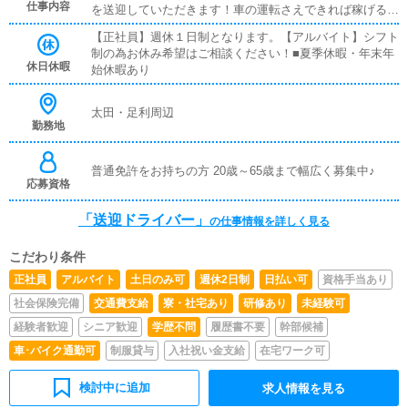
仕事内容
を送迎していただきます！車の運転さえできれば稼げる簡
単なお仕事です♪もし、もっと稼ぎたい！という方がいら
【正社員】週休１日制となります。【アルバイト】シフト
っしゃれば＊主な業務内容＊配属直後は・お客様やキャス
制の為お休み希望はご相談ください！■夏季休暇・年末年
ト様へのご挨拶・店内外の清掃・備品準備・WEBサイト
休日休暇
始休暇あり
の更新作業からスタート！
太田・足利周辺
勤務地
普通免許をお持ちの方 20歳～65歳まで幅広く募集中♪
応募資格
「送迎ドライバー」
の仕事情報を詳しく見る
こだわり条件
正社員
アルバイト
土日のみ可
週休2日制
日払い可
資格手当あり
社会保険完備
交通費支給
寮・社宅あり
研修あり
未経験可
経験者歓迎
シニア歓迎
学歴不問
履歴書不要
幹部候補
車･バイク通勤可
制服貸与
入社祝い金支給
在宅ワーク可
検討中に追加
求人情報を見る