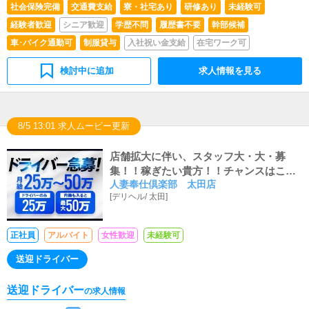
社会保険完備
交通費支給
寮・社宅あり
研修あり
未経験可
経験者歓迎
シニア歓迎
学歴不問
履歴書不要
幹部候補
車･バイク通勤可
制服貸与
入社祝い金支給
在宅ワーク可
検討中に追加
求人情報を見る
8/5 13:01 求人ムービー更新
店舗拡大に伴い、スタッフ大・大・募
集！！稼ぎたい貴方！！チャンスはここ
人妻奉仕倶楽部 太田店
にあります(*ﾉωﾉ)！！
[
デリヘル
/
太田
]
正社員
アルバイト
女性歓迎
未経験可
送迎ドライバー
送迎ドライバー
の求人情報