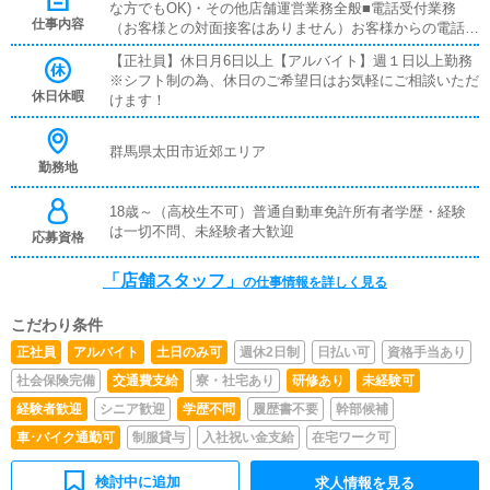
な方でもOK)・その他店舗運営業務全般■電話受付業務
仕事内容
（お客様との対面接客はありません）お客様からの電話の
お問合せ対応を行っていただきます。予約の受付や空き状
【正社員】休日月6日以上【アルバイト】週１日以上勤務
況の確認・説明をお願いします。予約の確定後はキャスト
※シフト制の為、休日のご希望日はお気軽にご相談いただ
やドライバーに通達します。簡単なマニュアルや先輩スタ
休日休暇
けます！
ッフに気軽に聞ける環境ですので、未経験でも安心して働
けます。 ■PC更新業務ヘブンネットなど、ポータルサイ
ト等の店舗情報更新作業を行っていただきます。キャスト
群馬県太田市近郊エリア
の出勤情報やイベント、求人ブログの作成となります。基
勤務地
本的にはボタンを押すだけや、ブログの更新時に簡単に文
字が入力出来れば問題ありません。PCが苦手な人でも簡
18歳～（高校生不可）普通自動車免許所有者学歴・経験
単にできます。
は一切不問、未経験者大歓迎
応募資格
「店舗スタッフ」
の仕事情報を詳しく見る
こだわり条件
正社員
アルバイト
土日のみ可
週休2日制
日払い可
資格手当あり
社会保険完備
交通費支給
寮・社宅あり
研修あり
未経験可
経験者歓迎
シニア歓迎
学歴不問
履歴書不要
幹部候補
車･バイク通勤可
制服貸与
入社祝い金支給
在宅ワーク可
検討中に追加
求人情報を見る