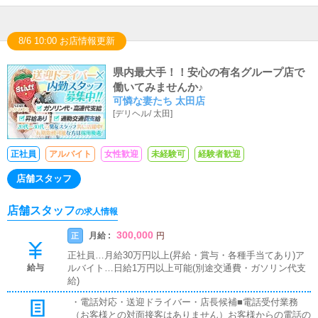
8/6 10:00 お店情報更新
県内最大手！！安心の有名グループ店で
働いてみませんか♪
可憐な妻たち 太田店
[
デリヘル
/
太田
]
正社員
アルバイト
女性歓迎
未経験可
経験者歓迎
店舗スタッフ
店舗スタッフ
の求人情報
300,000
月給 :
正
円
正社員…月給30万円以上(昇給・賞与・各種手当てあり)ア
給与
ルバイト…日給1万円以上可能(別途交通費・ガソリン代支
給)
・電話対応・送迎ドライバー・店長候補■電話受付業務
（お客様との対面接客はありません）お客様からの電話の