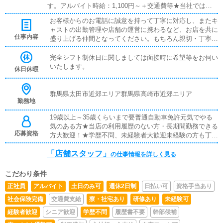
す。アルバイト時給：1,100円～＋交通費等★当社では多種
多様な給与体形を用意しております！必ず貴方の希望や条
お客様からのお電話に誠意を持って丁寧に対応し、またキ
件に合う金額を掲示致しますので、一度お問い合わせくだ
ャストの出勤管理や店舗の運営に携わるなど、お店を共に
さいませ。
仕事内容
盛り上げる仲間となってください。もちろん親切・丁寧に
指導させて頂きます。ご安心ください！
完全シフト制休日に関しましては面接時に希望等をお伺い
いたします。
休日休暇
群馬県太田市近郊エリア群馬県高崎市近郊エリア
勤務地
19歳以上～35歳くらいまで要普通自動車免許元気でやる
気のある方★当店の利用履歴のない方・長期間勤務できる
応募資格
方大歓迎！★学歴不問、未経験者大歓迎未経験の方も丁寧
に一から指導します。真面目で意欲のある方お待ちしてお
「店舗スタッフ」
ります。
の仕事情報を詳しく見る
こだわり条件
正社員
アルバイト
土日のみ可
週休2日制
日払い可
資格手当あり
社会保険完備
交通費支給
寮・社宅あり
研修あり
未経験可
経験者歓迎
シニア歓迎
学歴不問
履歴書不要
幹部候補