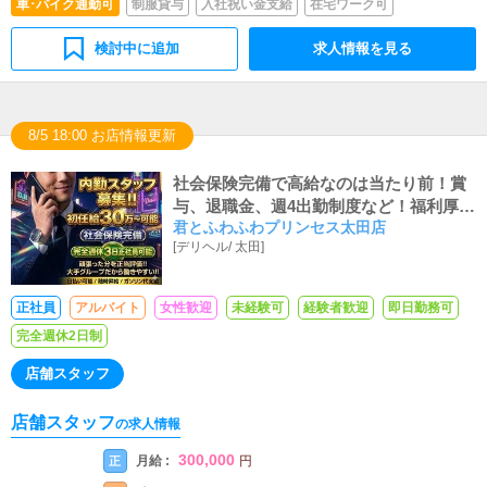
車･バイク通勤可
制服貸与
入社祝い金支給
在宅ワーク可
検討中に追加
求人情報を見る
8/5 18:00 お店情報更新
社会保険完備で高給なのは当たり前！賞
与、退職金、週4出勤制度など！福利厚生
君とふわふわプリンセス太田店
が全国トップクラスの職場です！
[
デリヘル
/
太田
]
正社員
アルバイト
女性歓迎
未経験可
経験者歓迎
即日勤務可
完全週休2日制
店舗スタッフ
店舗スタッフ
の求人情報
300,000
月給 :
正
円