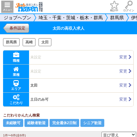
検討中
ログイン
ジョブヘブン
埼玉・千葉・茨城・栃木・群馬
群馬県
伊
条件設定
太田の高収入求人
群馬県
高崎
太田
変更
未設定
職種
変更
未設定
業種
変更
太田
エリア
変更
土日のみ可
こだわり
こだわりかんたん検索
未経験可
経験者歓迎
完全週休2日制
シニア歓迎
1件〜6件(全6件)