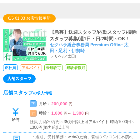
8/6 01:03 お店情報更新
【急募】送迎スタッフ/内勤スタッフ/掃除
スタッフ募集/週1日・日/2時間～OK！
セクハラ総合事務局 Premium Office 太
【昼間や深夜の空いている時間を活用し
田・足利・伊勢崎
ませんか】
[
デリヘル
/
太田
]
正社員
アルバイト
未経験可
経験者歓迎
店舗スタッフ
店舗スタッフ
の求人情報
200,000
月給 :
正
円
1,000
1,300
時給 :
ア
円
～
円
給与
社員:月給20万円～35万円以上可アルバイト:時給1000円～
1300円(能力給)以上可
・送迎、受付業務・webの更新、管理(パソコンに不慣れ