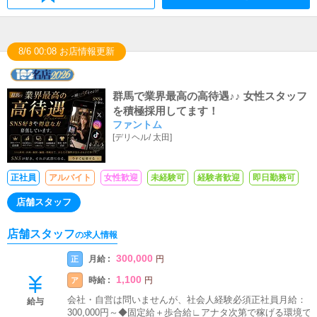
8/6 00:08 お店情報更新
群馬で業界最高の高待遇♪♪ 女性スタッフ
を積極採用してます！
ファントム
[
デリヘル
/
太田
]
正社員
アルバイト
女性歓迎
未経験可
経験者歓迎
即日勤務可
店舗スタッフ
店舗スタッフ
の求人情報
300,000
月給 :
正
円
1,100
時給 :
ア
円
会社・自営は問いませんが、社会人経験必須正社員月給：
給与
300,000円～◆固定給＋歩合給∟アナタ次第で稼げる環境で