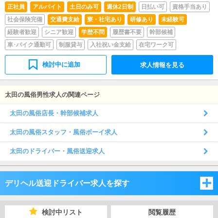
正社員
アルバイト
土日のみ可
週休2日制
日払い可
資格手当あり
社会保険完備
交通費支給
寮・社宅あり
研修あり
未経験可
経験者歓迎
シニア歓迎
学歴不問
履歴書不要
幹部候補
車･バイク通勤可
制服貸与
入社祝い金支給
在宅ワーク可
検討中に追加
求人情報を見る
太田の風俗男性求人の関連ページ
太田の風俗店長・幹部候補求人
太田の風俗スタッフ・風俗ボーイ求人
太田のドライバー・風俗送迎求人
デリヘル送迎ドライバー求人を探す
埼玉県
検討中リスト
閲覧履歴