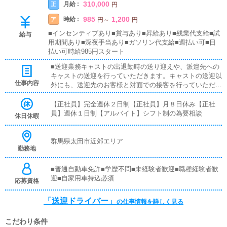
310,000
月給 :
正
円
985
1,200
時給 :
ア
円
～
円
■インセンティブあり■賞与あり■昇給あり■残業代支給■試
給与
用期間あり■深夜手当あり■ガソリン代支給■週払い可■日
払い可時給985円スタート
■送迎業務キャストの出退勤時の送り迎えや、派遣先への
キャストの送迎を行っていただきます。キャストの送迎以
仕事内容
外にも、送迎先のお客様と対面での接客を行っていただき
ます。お客様のご案内時に、システムの説明や料金の受け
取り等、対面での簡単な接客になります。最初は先輩ドラ
【正社員】完全週休２日制【正社員】月８日休み【正社
イバーと同乗して行動し、業務の流れを覚えていただきま
員】週休１日制【アルバイト】シフト制の為要相談
休日休暇
すので、未経験の方でも安心して働けます。ガソリン代・
高速代は支給します。■清掃業務送迎業務の空き時間に、
事務所や待機室の清掃を行っていただきます。キャストの
群馬県太田市近郊エリア
勤務地
送迎に使うお車の清掃もお願いします。
■普通自動車免許■学歴不問■未経験者歓迎■職種経験者歓
迎■自家用車持込必須
応募資格
「送迎ドライバー」
の仕事情報を詳しく見る
こだわり条件