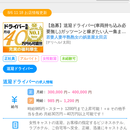
8/6 11:18 お店情報更新
【急募】送迎ドライバー(車両持ち込み必
要無し)ガッツーンと稼ぎたい人ー集まれ
若妻人妻半熟熟女の娯楽屋太田店
ー(*ﾉωﾉ)楽しい職場に夢の高収入♪
[
デリヘル
/
太田
]
正社員
アルバイト
女性歓迎
未経験可
送迎ドライバー
送迎ドライバー
の求人情報
300,000
400,000
月給 :
正
円
～
円
985
1,200
時給 :
ア
円
～
円
給与
時給985円～スタート 1200円まで上昇可能！＋α その他手
当を含め 月給30万円～40万円以上可能です！
女性キャストの送迎。お客様の指定するビジネスホテル、
ラブホテル、ご自宅等へ安全、正確、迅速にキャストさん