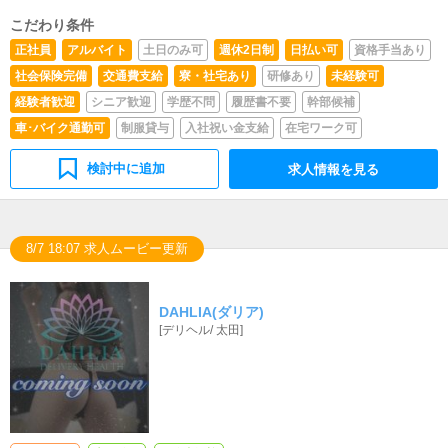
ニュアルもご用意しておりますので徐々に操作に慣れてい
こだわり条件
ただければと思います。～入社（研修期間）した際の業務
の流れ～・10時 出社 当日キャスト出勤確認 サイトの
正社員
アルバイト
土日のみ可
週休2日制
日払い可
資格手当あり
更新 電話対応・13時 ランチ・14時 電話対応・サイ
社会保険完備
交通費支給
寮・社宅あり
研修あり
未経験可
ト更新・19時 遅番に引継ぎ/掃除・20時 退社※研修期
間中、先輩スタッフがマンツーマン指導いたしますので未
経験者歓迎
シニア歓迎
学歴不問
履歴書不要
幹部候補
経験者の方もご安心下さい。※PC基本操作できればOK。
車･バイク通勤可
制服貸与
入社祝い金支給
在宅ワーク可
検討中に追加
求人情報を見る
8/7 18:07 求人ムービー更新
DAHLIA(ダリア)
[
デリヘル
/
太田
]