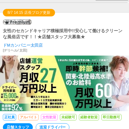
8/7 14:15 店長ブログ更新
女性のセカンドキャリア積極採用中!!安心して働けるクリーン
な風俗店です！！★店舗スタッフ大募集★
ドMカンパニー太田店
[
デリヘル
/
太田
]
正社員
アルバイト
女性歓迎
未経験可
経験者歓迎
即日勤務可
店舗スタッフ
送迎ドライバー