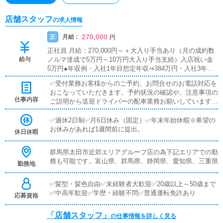
店舗スタッフ
の求人情報
270,000
月給 :
正
円
正社員 月給：270,000円～＋大入り手当あり（月の成約数
給与
ノルマ達成で5万円～10万円大入り手当支給）入店祝い金
5万円●年収例・入社1年目想定年収⇒384万円・入社3年目
想定年収⇒480万円・入社6年目想定年収⇒720万円（店
✅受付業務お客様からのご予約、お問合せのお電話対応を
長）
おこなっていただきます。予約状況の確認や、注意事項の
仕事内容
ご説明から送迎ドライバーの配車業務お願いしています。
簡単なマニュアルもご用意しておりますので、未経験の方
でもご安心ください！先輩スタッフがサポートで付きます
✅週休2日制✅月6日休み（固定）✅年末年始休暇※希望の
ので徐々に業務を覚えていただければと思います。✅キャ
お休みがあれば1週間前に提出。
休日休暇
スト管理当店で働いているキャストへお仕事が入るように
サポート。web上でのPRとして写メ日記などその他コン
群馬県太田市近郊エリアグループ店の為下記エリアでの勤
テンツのご説明や応用などのアドバイスをおこなっていた
務も可能です。富山県、群馬県、静岡県、愛知県、三重県
勤務地
だきます。先輩スタッフとキャストとのコミュニケーショ
ンを見ながら徐々に知識を付けていただければと思いま
す。✅PC更新業務ヘブンネットやオフィシャルホームペ
✅髪型・髪色自由✅未経験者大歓迎✅20歳以上～50歳まで
ージ、その他ポータルサイトの情報更新。イベント情報の
✅中高年歓迎✅学歴・経験不問✅普通運転免許あり
応募資格
更新や在籍登録、キャストの出勤登録などを管理画面を操
作して情報更新をお願いしております。一から操作方法は
「店舗スタッフ」
の仕事情報を詳しく見る
ご説明させていただきますのでご安心ください。また、マ