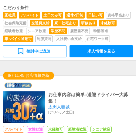
こだわり条件
正社員
アルバイト
土日のみ可
週休2日制
日払い可
資格手当あり
社会保険完備
交通費支給
寮・社宅あり
研修あり
未経験可
経験者歓迎
シニア歓迎
学歴不問
履歴書不要
幹部候補
車･バイク通勤可
制服貸与
入社祝い金支給
在宅ワーク可
検討中に追加
求人情報を見る
8/7 11:45 お店情報更新
お仕事内容は簡単♪送迎ドライバー大募
集！
太田人妻城
[
デリヘル
/
太田
]
アルバイト
女性歓迎
未経験可
経験者歓迎
シニア歓迎