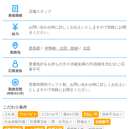
店舗スタッフ
募集職種
お問い合わせ時に詳しくお伝えいたしますので気軽にお聞
きください。
給与
群馬県
/
伊勢崎・太田・館林
/
太田
勤務地
普通免許をお持ちの方※18歳未満の方(高校生含む)のご応
募不可
応募資格
営業時間内でシフト制。お問い合わせ時に詳しくお伝えい
勤務形態
たしますので気軽にお聞きください。
(時間/休日等)
こだわり条件
正社員
アルバイト
土日のみ可
週休2日制
日払い可
資格手当あり
社会保険完備
交通費支給
寮・社宅あり
研修あり
未経験可