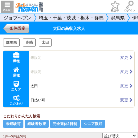
検討中
ログイン
ジョブヘブン
埼玉・千葉・茨城・栃木・群馬
群馬県
伊
条件設定
太田の高収入求人
群馬県
高崎
太田
変更
未設定
職種
変更
未設定
業種
変更
太田
エリア
変更
日払い可
こだわり
こだわりかんたん検索
未経験可
経験者歓迎
完全週休2日制
シニア歓迎
1件〜5件(全5件)