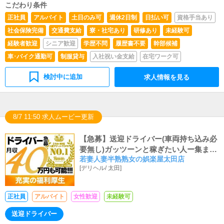
こだわり条件
正社員
アルバイト
土日のみ可
週休2日制
日払い可
資格手当あり
社会保険完備
交通費支給
寮・社宅あり
研修あり
未経験可
経験者歓迎
シニア歓迎
学歴不問
履歴書不要
幹部候補
車･バイク通勤可
制服貸与
入社祝い金支給
在宅ワーク可
検討中に追加
求人情報を見る
8/7 11:50 求人ムービー更新
【急募】送迎ドライバー(車両持ち込み必
要無し)ガッツーンと稼ぎたい人ー集まれ
若妻人妻半熟熟女の娯楽屋太田店
ー(*ﾉωﾉ)楽しい職場に夢の高収入♪
[
デリヘル
/
太田
]
正社員
アルバイト
女性歓迎
未経験可
送迎ドライバー