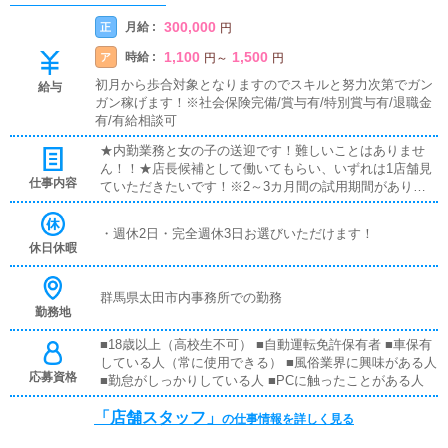
300,000
月給 :
正
円
1,100
1,500
時給 :
ア
円
～
円
初月から歩合対象となりますのでスキルと努力次第でガン
給与
ガン稼げます！※社会保険完備/賞与有/特別賞与有/退職金
有/有給相談可
★内勤業務と女の子の送迎です！難しいことはありませ
ん！！★店長候補として働いてもらい、いずれは1店舗見
仕事内容
ていただきたいです！※2～3カ月間の試用期間がありま
す。★店長になっていただけたら売り上げに応じた歩合も
発生いたします！！
・週休2日・完全週休3日お選びいただけます！
休日休暇
群馬県太田市内事務所での勤務
勤務地
■18歳以上（高校生不可） ■自動運転免許保有者 ■車保有
している人（常に使用できる） ■風俗業界に興味がある人
応募資格
■勤怠がしっかりしている人 ■PCに触ったことがある人
「店舗スタッフ」
の仕事情報を詳しく見る