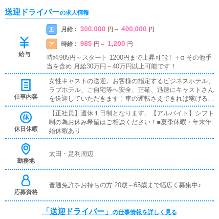
送迎ドライバー
の求人情報
300,000
400,000
月給 :
正
円
～
円
985
1,200
時給 :
ア
円
～
円
給与
時給985円～スタート 1200円まで上昇可能！＋α その他手
当を含め 月給30万円～40万円以上可能です！
女性キャストの送迎。お客様の指定するビジネスホテル、
ラブホテル、ご自宅等へ安全、正確、迅速にキャストさん
仕事内容
を送迎していただきます！車の運転さえできれば稼げる簡
単なお仕事です♪もし、もっと稼ぎたい！という方がいら
【正社員】週休１日制となります。【アルバイト】シフト
っしゃれば＊主な業務内容＊配属直後は・お客様やキャス
制の為お休み希望はご相談ください！■夏季休暇・年末年
ト様へのご挨拶・店内外の清掃・備品準備・WEBサイト
休日休暇
始休暇あり
の更新作業からスタート！
太田・足利周辺
勤務地
普通免許をお持ちの方 20歳～65歳まで幅広く募集中♪
応募資格
「送迎ドライバー」
の仕事情報を詳しく見る