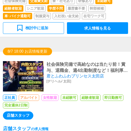
社会保険完備
交通費支給
寮・社宅あり
研修あり
未経験可
経験者歓迎
シニア歓迎
学歴不問
履歴書不要
幹部候補
車･バイク通勤可
制服貸与
入社祝い金支給
在宅ワーク可
検討中に追加
求人情報を見る
8/7 18:00 お店情報更新
社会保険完備で高給なのは当たり前！賞
与、退職金、週4出勤制度など！福利厚生
君とふわふわプリンセス太田店
が全国トップクラスの職場です！
[
デリヘル
/
太田
]
正社員
アルバイト
女性歓迎
未経験可
経験者歓迎
即日勤務可
完全週休2日制
店舗スタッフ
店舗スタッフ
の求人情報