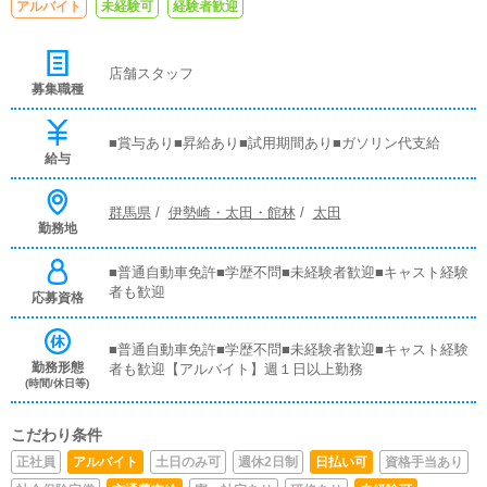
アルバイト
未経験可
経験者歓迎
店舗スタッフ
募集職種
■賞与あり■昇給あり■試用期間あり■ガソリン代支給
給与
群馬県
/
伊勢崎・太田・館林
/
太田
勤務地
■普通自動車免許■学歴不問■未経験者歓迎■キャスト経験
者も歓迎
応募資格
■普通自動車免許■学歴不問■未経験者歓迎■キャスト経験
勤務形態
者も歓迎【アルバイト】週１日以上勤務
(時間/休日等)
こだわり条件
正社員
アルバイト
土日のみ可
週休2日制
日払い可
資格手当あり