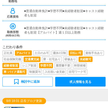
勤務地
■普通自動車免許■学歴不問■未経験者歓迎■キャスト経験
者も歓迎
応募資格
■普通自動車免許■学歴不問■未経験者歓迎■キャスト経験
勤務形態
者も歓迎【アルバイト】週１日以上勤務
(時間/休日等)
こだわり条件
正社員
アルバイト
土日のみ可
週休2日制
日払い可
資格手当あり
社会保険完備
交通費支給
寮・社宅あり
研修あり
未経験可
経験者歓迎
シニア歓迎
学歴不問
履歴書不要
幹部候補
車･バイク通勤可
制服貸与
入社祝い金支給
在宅ワーク可
検討中に追加
求人情報を見る
8/8 18:01 店長ブログ更新