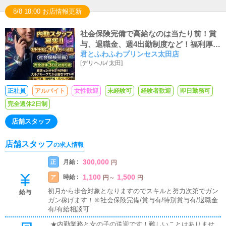
8/8 18:00 お店情報更新
社会保険完備で高給なのは当たり前！賞
与、退職金、週4出勤制度など！福利厚生
君とふわふわプリンセス太田店
が全国トップクラスの職場です！
[
デリヘル
/
太田
]
正社員
アルバイト
女性歓迎
未経験可
経験者歓迎
即日勤務可
完全週休2日制
店舗スタッフ
店舗スタッフ
の求人情報
300,000
月給 :
正
円
1,100
1,500
時給 :
ア
円
～
円
初月から歩合対象となりますのでスキルと努力次第でガン
給与
ガン稼げます！※社会保険完備/賞与有/特別賞与有/退職金
有/有給相談可
★内勤業務と女の子の送迎です！難しいことはありませ