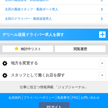
太田の風俗スタッフ・風俗ボーイ求人
太田のドライバー・風俗送迎求人
デリヘル送迎ドライバー求人を探す
埼玉県
検討中リスト
閲覧履歴
千葉県
埼玉県
地方を変更する
茨城県
千葉県
埼玉県 デリヘル送迎ドライバー
<
全国トップ
スタッフとして働くお店を探す
栃木県
茨城県
さいたま市・中央地域
千葉県 デリヘル送迎ドライバー
北海道 男性高収入
東京都
仕事に役立つ情報満載 「ジョブジャーナル」
東北 男性高収入
群馬県
栃木県
千葉市
茨城県 デリヘル送迎ドライバー
越谷・東部地域
さいたま市・中央地域 デリヘル送迎ドライバー
会員規約
東京 男性高収入
プライバシーポリシー
免責事項
FAQ
お問い合わせ
神奈川県
南関東 男性高収入
池袋 男性高収入
群馬県
PCサイト
土浦・取手・つくば・石岡
栃木県 デリヘル送迎ドライバー
船橋・市川・浦安
川越・所沢・西部地域