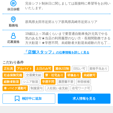
完全シフト制休日に関しましては面接時に希望等をお伺い
いたします。
休日休暇
群馬県太田市近郊エリア群馬県高崎市近郊エリア
勤務地
19歳以上～35歳くらいまで要普通自動車免許元気でやる
気のある方★当店の利用履歴のない方・長期間勤務できる
応募資格
方大歓迎！★学歴不問、未経験者大歓迎未経験の方も丁寧
に一から指導します。真面目で意欲のある方お待ちしてお
「店舗スタッフ」
ります。
の仕事情報を詳しく見る
こだわり条件
正社員
アルバイト
土日のみ可
週休2日制
日払い可
資格手当あり
社会保険完備
交通費支給
寮・社宅あり
研修あり
未経験可
経験者歓迎
シニア歓迎
学歴不問
履歴書不要
幹部候補
車･バイク通勤可
制服貸与
入社祝い金支給
在宅ワーク可
検討中に追加
求人情報を見る