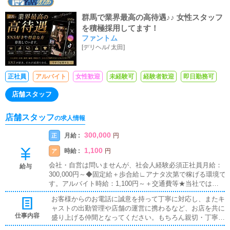
群馬で業界最高の高待遇♪♪ 女性スタッフ
を積極採用してます！
ファントム
[
デリヘル
/
太田
]
正社員
アルバイト
女性歓迎
未経験可
経験者歓迎
即日勤務可
店舗スタッフ
店舗スタッフ
の求人情報
300,000
月給 :
正
円
1,100
時給 :
ア
円
会社・自営は問いませんが、社会人経験必須正社員月給：
給与
300,000円～◆固定給＋歩合給∟アナタ次第で稼げる環境で
す。アルバイト時給：1,100円～＋交通費等★当社では多種
多様な給与体形を用意しております！必ず貴方の希望や条
お客様からのお電話に誠意を持って丁寧に対応し、またキ
件に合う金額を掲示致しますので、一度お問い合わせくだ
ャストの出勤管理や店舗の運営に携わるなど、お店を共に
さいませ。
仕事内容
盛り上げる仲間となってください。もちろん親切・丁寧に
指導させて頂きます。ご安心ください！