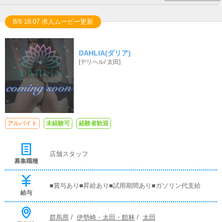
8/8 18:07 求人ムービー更新
DAHLIA(ダリア)
[
デリヘル
/
太田
]
アルバイト
未経験可
経験者歓迎
店舗スタッフ
募集職種
■賞与あり■昇給あり■試用期間あり■ガソリン代支給
給与
群馬県
/
伊勢崎・太田・館林
/
太田