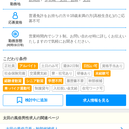
勤務地
普通免許をお持ちの方※18歳未満の方(高校生含む)のご応
募不可
応募資格
営業時間内でシフト制。お問い合わせ時に詳しくお伝えい
勤務形態
たしますので気軽にお聞きください。
(時間/休日等)
こだわり条件
正社員
アルバイト
土日のみ可
週休2日制
日払い可
資格手当あり
社会保険完備
交通費支給
寮・社宅あり
研修あり
未経験可
経験者歓迎
シニア歓迎
学歴不問
履歴書不要
幹部候補
車･バイク通勤可
制服貸与
入社祝い金支給
在宅ワーク可
検討中に追加
求人情報を見る
太田の風俗男性求人の関連ページ
太田の風俗店長・幹部候補求人