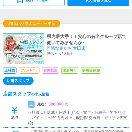
求人情報を見る
8/8 12:00 求人ムービー更新
県内最大手！！安心の有名グループ店で
働いてみませんか♪
可憐な妻たち 太田店
[
デリヘル
/
太田
]
正社員
アルバイト
女性歓迎
未経験可
経験者歓迎
店舗スタッフ
店舗スタッフ
の求人情報
300,000
月給 :
正
円
正社員…月給30万円以上(昇給・賞与・各種手当てあり)ア
給与
ルバイト…日給1万円以上可能(別途交通費・ガソリン代支
給)
・電話対応・送迎ドライバー・店長候補■電話受付業務