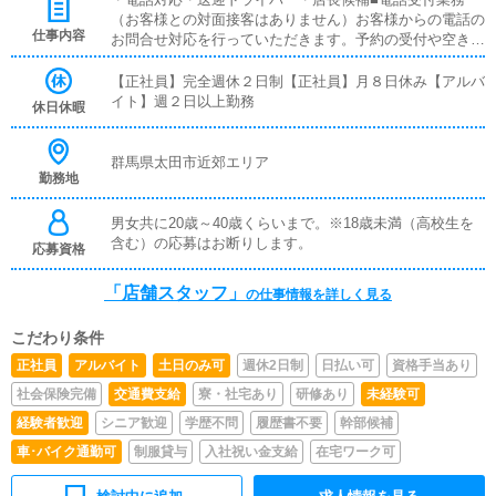
（お客様との対面接客はありません）お客様からの電話の
仕事内容
お問合せ対応を行っていただきます。予約の受付や空き状
況の確認・説明をお願いします。予約の確定後はキャスト
やドライバーに通達します。簡単なマニュアルや先輩スタ
【正社員】完全週休２日制【正社員】月８日休み【アルバ
ッフに気軽に聞ける環境ですので、未経験でも安心して働
イト】週２日以上勤務
休日休暇
けます。■PC更新業務ヘブンネットなど、ポータルサイト
等の店舗情報更新作業を行っていただきます。キャストの
出勤情報やイベント、求人ブログの作成となります。基本
群馬県太田市近郊エリア
勤務地
的にはボタンを押すだけや、ブログの更新時に簡単に文字
が入力出来れば問題ありません。PCが苦手な人でも簡単
にできます。
男女共に20歳～40歳くらいまで。※18歳未満（高校生を
含む）の応募はお断りします。
応募資格
「店舗スタッフ」
の仕事情報を詳しく見る
こだわり条件
正社員
アルバイト
土日のみ可
週休2日制
日払い可
資格手当あり
社会保険完備
交通費支給
寮・社宅あり
研修あり
未経験可
経験者歓迎
シニア歓迎
学歴不問
履歴書不要
幹部候補
車･バイク通勤可
制服貸与
入社祝い金支給
在宅ワーク可