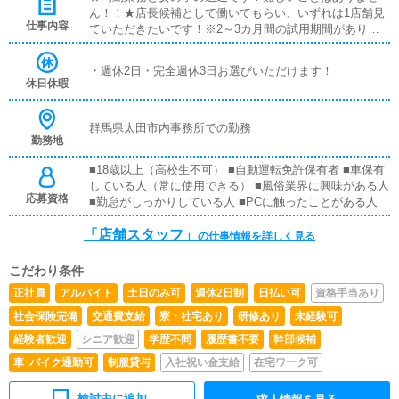
ん！！★店長候補として働いてもらい、いずれは1店舗見
仕事内容
ていただきたいです！※2～3カ月間の試用期間がありま
す。★店長になっていただけたら売り上げに応じた歩合も
発生いたします！！
・週休2日・完全週休3日お選びいただけます！
休日休暇
群馬県太田市内事務所での勤務
勤務地
■18歳以上（高校生不可） ■自動運転免許保有者 ■車保有
している人（常に使用できる） ■風俗業界に興味がある人
応募資格
■勤怠がしっかりしている人 ■PCに触ったことがある人
「店舗スタッフ」
の仕事情報を詳しく見る
こだわり条件
正社員
アルバイト
土日のみ可
週休2日制
日払い可
資格手当あり
社会保険完備
交通費支給
寮・社宅あり
研修あり
未経験可
経験者歓迎
シニア歓迎
学歴不問
履歴書不要
幹部候補
車･バイク通勤可
制服貸与
入社祝い金支給
在宅ワーク可
検討中に追加