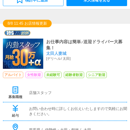
検討中に追加
求人情報を見る
8/8 11:45 お店情報更新
お仕事内容は簡単♪送迎ドライバー大募
集！
太田人妻城
[
デリヘル
/
太田
]
アルバイト
女性歓迎
未経験可
経験者歓迎
シニア歓迎
店舗スタッフ
募集職種
お問い合わせ時に詳しくお伝えいたしますので気軽にお聞
きください。
給与
群馬県
/
伊勢崎・太田・館林
/
太田