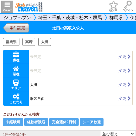
検討中
ログイン
ジョブヘブン
埼玉・千葉・茨城・栃木・群馬
群馬県
伊
条件設定
太田の高収入求人
群馬県
高崎
太田
変更
未設定
職種
変更
未設定
業種
変更
太田
エリア
変更
服装自由
こだわり
こだわりかんたん検索
未経験可
経験者歓迎
完全週休2日制
シニア歓迎
1件〜5件(全5件)