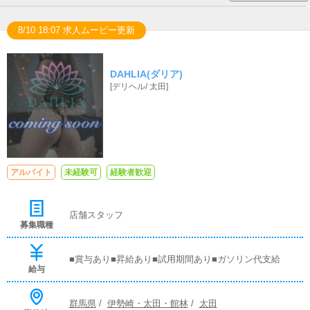
8/10 18:07 求人ムービー更新
DAHLIA(ダリア)
[
デリヘル
/
太田
]
アルバイト
未経験可
経験者歓迎
店舗スタッフ
募集職種
■賞与あり■昇給あり■試用期間あり■ガソリン代支給
給与
群馬県
/
伊勢崎・太田・館林
/
太田