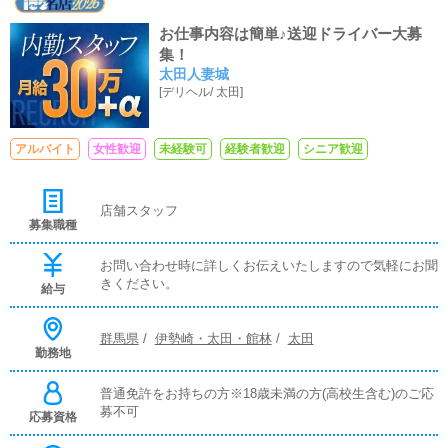
お仕事内容は簡単♪送迎ドライバー大募
集！
太田人妻城
[
デリヘル
/
太田
]
アルバイト
女性歓迎
未経験可
経験者歓迎
シニア歓迎
店舗スタッフ
募集職種
お問い合わせ時に詳しくお伝えいたしますので気軽にお聞
きください。
給与
群馬県
/
伊勢崎・太田・館林
/
太田
勤務地
普通免許をお持ちの方※18歳未満の方(高校生含む)のご応
募不可
応募資格