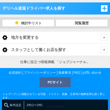
デリヘル送迎ドライバー求人を探す
埼玉県
検討中リスト
閲覧履歴
千葉県
埼玉県
地方を変更する
茨城県
千葉県
埼玉県 デリヘル送迎ドライバー
<
全国トップ
スタッフとして働くお店を探す
栃木県
茨城県
さいたま市・中央地域
千葉県 デリヘル送迎ドライバー
北海道 男性高収入
東京都
仕事に役立つ情報満載 「ジョブジャーナル」
東北 男性高収入
群馬県
栃木県
千葉市
茨城県 デリヘル送迎ドライバー
越谷・東部地域
さいたま市・中央地域 デリヘル送迎ドライバー
会員規約
東京 男性高収入
プライバシーポリシー
免責事項
FAQ
お問い合わせ
神奈川県
南関東 男性高収入
池袋 男性高収入
群馬県
PCサイト
土浦・取手・つくば・石岡
栃木県 デリヘル送迎ドライバー
船橋・市川・浦安
川越・所沢・西部地域
千葉市 デリヘル送迎ドライバー
大宮・さいたま・浦和 デリヘル送迎ドライバー
越谷・東部地域 デリヘル送迎ドライバー
神奈川 男性高収入
甲信越 男性高収入
千葉県
新宿 男性高収入
関内 男性高収入
ジョブヘブンに掲載されている写真、イラスト、画像、文章等の無断使用を固く禁じ
北関東 男性高収入
宇都宮・鹿沼
群馬県 デリヘル送迎ドライバー
水戸・笠間
松戸・柏
土浦・取手・つくば・石岡 デリヘル送迎ドライバー
熊谷・北部地域
栄町 デリヘル送迎ドライバー
船橋・市川・浦安 デリヘル送迎ドライバー
川口・西川口 デリヘル送迎ドライバー
越谷・草加・三郷 デリヘル送迎ドライバー
川越・所沢・西部地域 デリヘル送迎ドライバー
千葉 男性高収入
ます。
渋谷 男性高収入
茨城県
曙町 男性高収入
東京 男性高収入
条件設定
2件(1〜2件)
船橋 男性高収入
©JOB HEAVEN
五反田 男性高収入
高崎・前橋・渋川
小山・佐野・栃木
神栖・鹿嶋
宇都宮・鹿沼 デリヘル送迎ドライバー
成田
土浦・取手・つくば デリヘル送迎ドライバー
水戸・笠間 デリヘル送迎ドライバー
本庄・北部地域
船橋 デリヘル送迎ドライバー
松戸・柏 デリヘル送迎ドライバー
川越・鶴ヶ島・坂戸 デリヘル送迎ドライバー
熊谷・北部地域 デリヘル送迎ドライバー
茨城 男性高収入