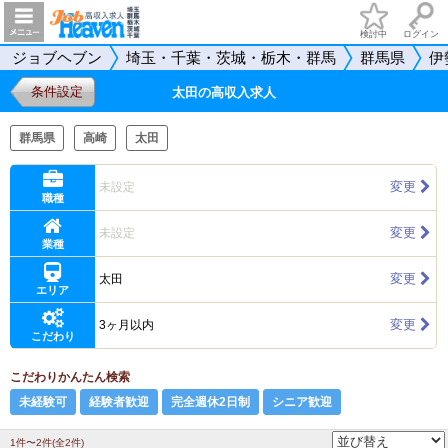
検討中
ログイン
ジョブヘブン
埼玉・千葉・茨城・栃木・群馬
群馬県
伊
条件設定
太田の高収入求人
群馬県
高崎
太田
変更
未設定
職種
変更
未設定
業種
変更
太田
エリア
変更
3ヶ月以内
こだわり
こだわりかんたん検索
未経験可
経験者歓迎
完全週休2日制
シニア歓迎
1件〜2件(全2件)