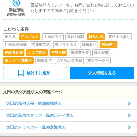
営業時間内でシフト制。お問い合わせ時に詳しくお伝えい
勤務形態
たしますので気軽にお聞きください。
(時間/休日等)
こだわり条件
正社員
アルバイト
土日のみ可
週休2日制
日払い可
資格手当あり
社会保険完備
交通費支給
寮・社宅あり
研修あり
未経験可
経験者歓迎
シニア歓迎
学歴不問
履歴書不要
幹部候補
車･バイク通勤可
制服貸与
入社祝い金支給
在宅ワーク可
検討中に追加
求人情報を見る
太田の風俗男性求人の関連ページ
太田の風俗店長・幹部候補求人
太田の風俗スタッフ・風俗ボーイ求人
太田のドライバー・風俗送迎求人