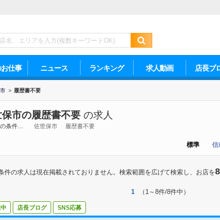
のお仕事
ニュース
ランキング
求人動画
店長ブ
市
>
履歴書不要
世保市の履歴書不要
の求人
の条件…
佐世保市
履歴書不要
標準
信
8
条件の求人は現在掲載されておりません。検索範囲を広げて検索し、お店を
1
（1～8件/8件中）
載中
店長ブログ
SNS応募