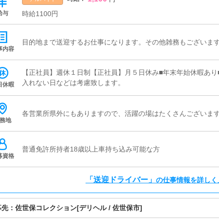
給与
時給1100円
目的地まで送迎するお仕事になります。その他雑務もございま
事内容
【正社員】週休１日制【正社員】月５日休み■年末年始休暇あり
入れない日などは考慮致します。
日休暇
各営業所県外にもありますので、活躍の場はたくさんございま
務地
普通免許所持者18歳以上車持ち込み可能な方
募資格
「送迎ドライバー」
の仕事情報を詳しく
募先：
佐世保コレクション
[デリヘル / 佐世保市]