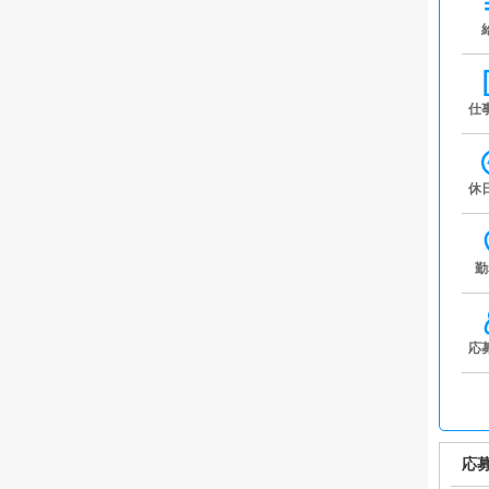
仕
休
勤
応
応