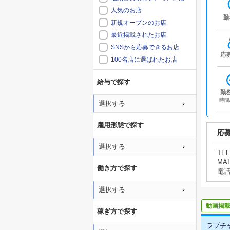
人気のお店
勤
新規オープンのお店
最近掲載されたお店
SNSから応募できるお店
応
100名店に選ばれたお店
給与で探す
勤
時間
選択する
雇用形態で探す
応
選択する
TEL
MAI
働き方で探す
電
選択する
動画掲
稼ぎ方で探す
ラブチ