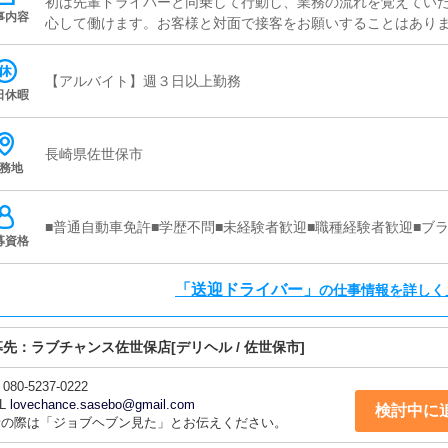
初は先輩ドライバーと同乗して行動し、業務の流れを覚えてい
事内容
心して働けます。お客様と対面で接客をお願いすることはあり
します。■清掃業務送迎業務の空き時間に、事務所や待機室、キ
す。キャストの送迎に使うお車の清掃もお願いします。
【アルバイト】週３日以上勤務
日休暇
長崎県佐世保市
務地
■普通自動車免許■学歴不問■未経験者歓迎■職種経験者歓迎■ブラ
募資格
「送迎ドライバー」
の仕事情報を詳しく
募先：
ラブチャンス佐世保店
[デリヘル / 佐世保市]
080-5237-0222
L
lovechance.sasebo@gmail.com
検討中に
話の際は「ジョブヘブン見た」とお伝えください。