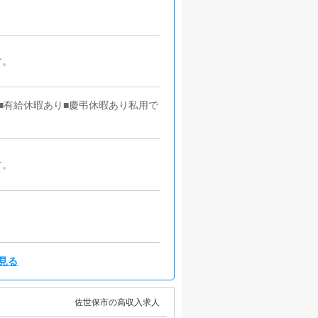
す。
■有給休暇あり■慶弔休暇あり私用で
す。
見る
佐世保市の高収入求人