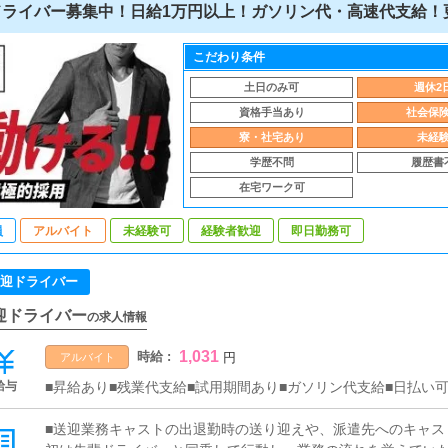
ライバー募集中！日給1万円以上！ガソリン代・高速代支給！更
こだわり条件
土日のみ可
週休2
資格手当あり
社会保
寮・社宅あり
未経
学歴不問
履歴書
在宅ワーク可
員
アルバイト
未経験可
経験者歓迎
即日勤務可
迎ドライバー
迎ドライバー
の求人情報
1,031
時給 :
円
アルバイト
給与
■昇給あり■残業代支給■試用期間あり■ガソリン代支給■日払い可
■送迎業務キャストの出退勤時の送り迎えや、派遣先へのキャス