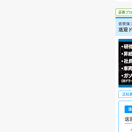
店長ブ
佐世保
送迎
正社
送
送