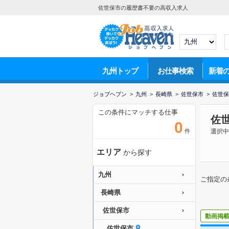
佐世保市の履歴書不要の高収入求人
九州トップ
お仕事検索
新着
ジョブヘブン
>
九州
>
長崎県
>
佐世保市
>
佐世保
この条件にマッチする仕事
佐
0
件
選択中
エリア
から探す
九州
ご指定の
長崎県
佐世保市
動画掲
佐世保市