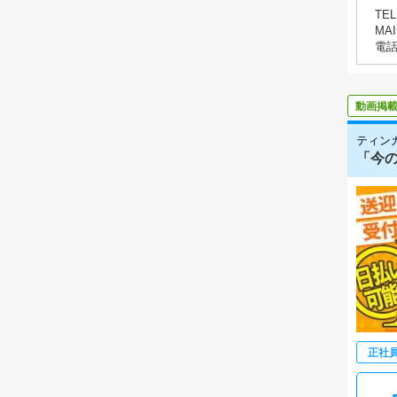
TEL
MAI
電
動画掲
ティン
「今の
正社