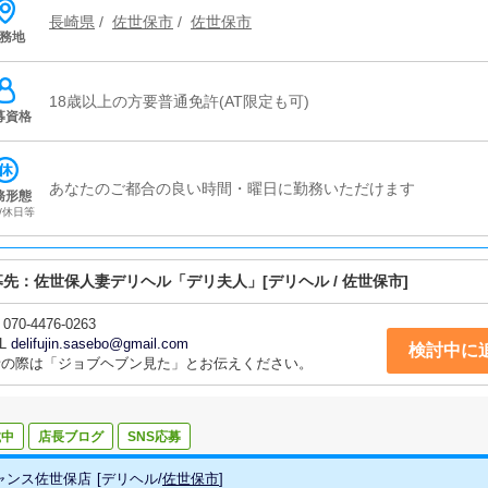
長崎県
/
佐世保市
/
佐世保市
務地
18歳以上の方要普通免許(AT限定も可)
募資格
あなたのご都合の良い時間・曜日に勤務いただけます
務形態
/休日等
募先：
佐世保人妻デリヘル「デリ夫人」
[デリヘル / 佐世保市]
070-4476-0263
L
delifujin.sasebo@gmail.com
検討中に
話の際は「ジョブヘブン見た」とお伝えください。
載中
店長ブログ
SNS応募
ャンス佐世保店
[
デリヘル
/
佐世保市
]