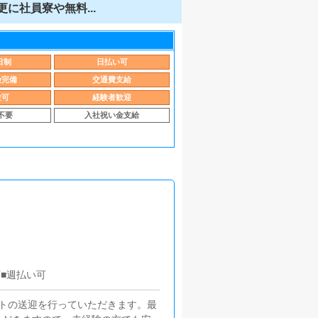
に社員寮や無料...
日制
日払い可
険完備
交通費支給
験可
経験者歓迎
不要
入社祝い金支給
■週払い可
トの送迎を行っていただきます。最