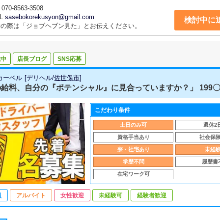
070-8563-3508
L
sasebokorekusyon@gmail.com
検討中に
話の際は「ジョブヘブン見た」とお伝えください。
載中
店長ブログ
SNS応募
カーベル
[
デリヘル
/
佐世保市
]
給料、自分の『ポテンシャル』に見合っていますか？」 199〇年
こだわり条件
土日のみ可
週休2
資格手当あり
社会保
寮・社宅あり
未経
学歴不問
履歴書
在宅ワーク可
員
アルバイト
女性歓迎
未経験可
経験者歓迎