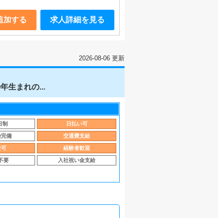
追加する
求人詳細を見る
2026-08-06 更新
生まれの...
日制
日払い可
険完備
交通費支給
験可
経験者歓迎
不要
入社祝い金支給