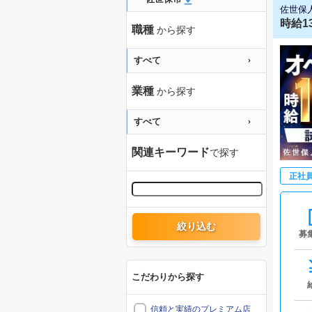
佐世保
時給1
職種
から探す
すべて
業種
から探す
すべて
関連キーワード
で探す
正社
絞り込む
募
こだわりから探す
信頼と実績のプレミアム店