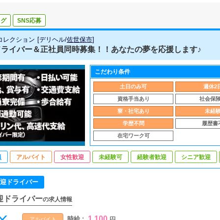
ログ
SNS応募
コレクション
[
デリヘル
/
佐世保市
]
ドライバー＆正社員同時募集！！あなたの夢を応援します♪
こだわり条件
土日のみ可
週休2
資格手当あり
社会保
寮・社宅あり
未経
学歴不問
履歴書
在宅ワーク可
員
アルバイト
女性歓迎
未経験可
経験者歓迎
シニア歓迎
迎ドライバー
迎ドライバー
の求人情報
1,100
時給 :
円
アルバイト