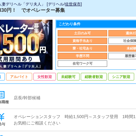
人妻デリヘル「デリ夫人」
[
デリヘル
/
佐世保市
]
330円！ でオペレーター募集
こだわり条件
土日のみ可
週休2
資格手当あり
社会保
寮・社宅あり
未経
学歴不問
履歴書
在宅ワーク可
員
アルバイト
女性歓迎
未経験可
経験者歓迎
シニア歓迎
店長/幹部候補
集職種
オペレーションスタッフ 時給1,500円～スタッフ登用 1時間1
お気軽にご相談ください
給与