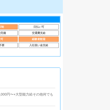
日制
日払い可
険完備
交通費支給
験可
経験者歓迎
不要
入社祝い金支給
,000円〜+大型能力給その他何でも