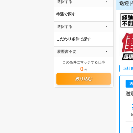
選択する
送迎ド
待遇で探す
選択する
こだわり条件で探す
履歴書不要
この条件にマッチする仕事
0
正社
件
絞り込む
送
送