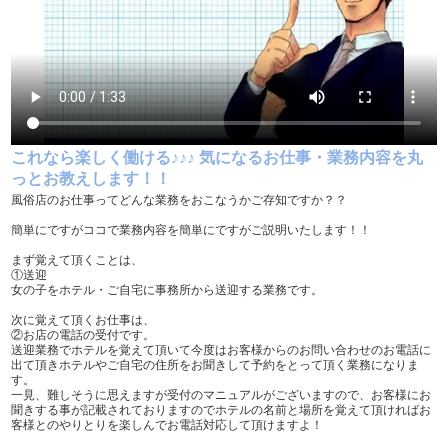
履歴書不要
幹部候補
車･バイク通勤可
制服貸与
入社祝い金支給
WEB面接OK
在宅ワーク可
オフィス内分煙・禁煙
送迎車持込禁煙可
即日採用合否通達可
これなら楽しく働ける♪♪♪ 気になるお仕事・業務内容を丸
残業代支給
っとお教えします！！
風俗店のお仕事ってどんな業務をおこなうかご存知ですか？？
簡単にですがココで業務内容を簡単にですがご説明いたします！！
まず覚えて頂くことは、
①送迎
女の子をホテル・ご自宅に事務所から送迎する業務です。
次に覚えて頂くお仕事は、
②お店の電話の受付です。
送迎業務でホテルを覚えて頂いて今度はお客様からのお問い合わせのお電話に
出て頂きホテルやご自宅の住所をお聞きして予約をとって頂く業務になりま
す。
一見、難しそうに思えますが受付のマニュアルがございますので、お客様にお
聞きする事が記載されておりますのでホテルの名前と場所を覚えて頂ければお
客様とのやりとりを楽しんでお電話対応して頂けますよ！