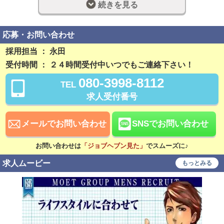
続きを見る
社員登用制度あり
残業なし
勤務開始日相談可
応募・お問い合わせ
採用担当 ： 永田
稼ぎ方
受付時間 ： ２４時間受付中いつでもご連絡下さい！
日払い可
賞与あり
080-3998-8112
TEL
昇給あり
資格手当あり
求人受付番号
待遇
社会保険完備
交通費支給
メールでお問い合わせ
SNSでお問い合わせ
寮・社宅あり
研修あり
お問い合わせは
「ジョブヘブン見た」
でスムーズに♪
こだわり
求人ムービー
もっとみる
未経験可
経験者歓迎
シニア歓迎
女性活躍中
大学生歓迎
学歴不問