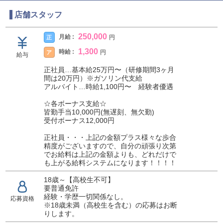
店舗スタッフ
250,000
月給 :
正
円
1,300
時給 :
ア
円
給与
正社員…基本給25万円〜（研修期間3ヶ月
間は20万円）※ガソリン代支給
アルバイト…時給1,100円〜 経験者優遇
☆各ボーナス支給☆
皆勤手当10,000円(無遅刻、無欠勤)
受付ボーナス12,000円
正社員・・・上記の金額プラス様々な歩合
精度がございますので、自分の頑張り次第
でお給料は上記の金額よりも、どれだけで
も上がる給料システムになります！！！！
18歳～【高校生不可】
要普通免許
経験・学歴一切関係なし。
応募資格
※18歳未満（高校生を含む）の応募はお断
りします。