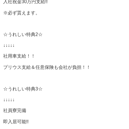
入社祝金30万円支給!!
入社当時は、釣りなんかした事なかったスタッフが他のス
タッフと一緒に釣りに行ってハマったり、入社した時は普
※必ず貰えます。
通車の免許しか持っていなかったのに、他のスタッフの影
響でバイクの免許を取ったりと仕事以外でも在籍している
スタッフはプライベートもかなり充実しておりますよ！！
☆うれしい特典2☆
釣り、ゴルフ、キャンプ、バイク、音楽などなど、色んな
↓↓↓↓↓
趣味を持ったスタッフが働いています！
そんな仲の良いスタッフの一員になりませんか！？
社用車支給！！
仕事以外にも興味を持てる趣味を見つけてプライベートを
充実して一度っきりの「人生」を一緒に楽しみましょう♪
プリウス支給＆任意保険も会社が負担！！
もちろん、どんな趣味を楽しむ為にもやっぱり、お給料も
充実していないと楽しめませんよね！？
正社員…基本給26万（研修期間3ヶ月間は18万円）の高待
☆うれしい特典3☆
遇でお待ちしております！！
↓↓↓↓↓
当店のスタッフと趣味が合いそうだなと思ったそこのアナ
タ！！
社員寮完備
是非、お気軽にお問い合わせ下さい！！
お待ちしておりますm(_ _)m
即入居可能!!