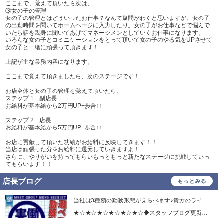
ここまで、覚えて頂いたら次は、
③女の子の管理
女の子の管理とはどういったお仕事？なんて疑問がわくと思いますが、女の子
の出勤時間を聞いてホームページに入力したり。女の子がお仕事などで悩んで
いたら話を親身に聞いてあげてマネージメンとしていくお仕事になります。
いろんな女の子とコミニケーションをとって頂いて女の子のやる気をUPさせて
女の子と一緒に頑張って頂きます！
上記が主な業務内容になります。
ここまで覚えて頂きましたら、次のステージです！
お店全体と女の子の管理を覚えて頂いたら、
ステップ.1 副店長
お給料が基本給から2万円UP+歩合↑↑
ステップ.2 店長
お給料が基本給から5万円UP+歩合↑↑
お店に貢献して頂いた功績がお給料に反映してきます！！
当店は頑張った分をお給料に還元していきますよ！
さらに、やりがいを持ってもらいもっともっと新たなステージに挑戦していっ
てもらいます！！
店長ブログ
もっとみる
当社は3種類の勤務形態がえらべます♪貴方のライフスタイルに合わせて働いて下さい！
★☆★☆★☆★☆★☆★☆◆スタッフブログ更新中◆http://bit.ly/1iQ8S7j▲▲▲CHECK▲▲▲★☆★☆★☆★☆★☆★☆1.WEBスタッフ2.カメラマン3.デザイナー4.システムエンジニア雇用形態：社員給与：月給18万円～40万円スタート＋能力給新事業開拓の為大・大・大募集!!!!!もちろん風俗未経験の方でも大丈夫です！経験者ならもちろん即採用！！業界のカメラマンやデザイナーでなくても技術がある方でしたら大歓迎です！！スキルを身につけて新しい可能性を見出しませんか！？【応募資格】●WEBスタッフ・WEBサイト制作実務経験1年以上の方・W3Cに応じた検索エンジンに好まれるHTML、CSSのコーディング技術必須・PhotoShop/Illustrator/Flash/Dreamweaverなどのソフトウェア使用経験者。●カメラマン応募資格・20歳～40歳位迄・社会常識の有る方・やる気の有る方・カメラマン経験者、またはアシスタント経験者の方。・基本的なPhoto技術のある方。●デザイナー・Webデザイン・ FLASH作成 WEBサイトのトップページデザイン及び、各ページのデザイン、ロゴ作成、などデザイン・ライティングに自信がある方からのご応募をお待ちしております。●システムエンジニア・プログラミングの実務経験1年以上の方・サーバー管理経験者の方・PHP、JavaScript、CGI、Flash ActionScriptによるプログラミング。VBやVC、ASP等によるアプリケーション開発を行える方のご応募をお待ちしております。