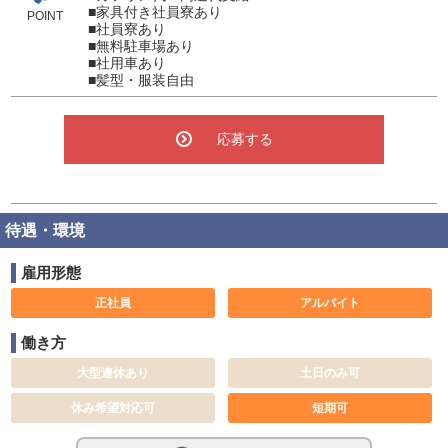
■家具付き社員寮あり
POINT
■社員寮あり
■無料駐車場あり
■社用車あり
■髪型・服装自由
応募する
待遇・環境
雇用形態
正社員
アルバイト
働き方
大型連休あり
土日のみ可
休み希望対応可
短期可
週休2日制
完全週休2日制