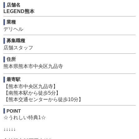
熊本市内に創業してもう15年になる、熊本の風俗業界では
店舗名
有名なグループ店舗だと自負しております( ´ ▽ ` )
LEGEND熊本
お客様からも連日大変好評頂いておりまして、少ない従業
員人数だと、女の子の送り迎えができない為、当グループ
業種
には他店様以上にスタッフの人数が多い会社になります♪
デリヘル
現在、正社員のスタッフが12名と、アルバイトの送迎スタ
募集職種
ッフを合わせると20名を越える人数のスタッフが働いてい
ます！
店舗スタッフ
ちなみに、この人数は、実は多い方なんですよ！
住所
面接に来られる女の子達は揃って「スタッフの方が多いん
熊本県熊本市中央区九品寺
ですね！？」とびっくりされますよ！
そんな、熊本の風俗業界ではスタッフが多い、当グループ
最寄駅
ですが、当店のスタッフ達は本当にアットホームでプライ
【熊本市中央区九品寺】
ベートでも遊びに行ったりする仲なんですよ！
【南熊本駅から徒歩5分】
当グループでは2013年よりスタッフブログを開設しており
【熊本交通センターから徒歩10分】
まして、その内容を見て頂ければ、休日に一緒に釣りに行
ったり♪BBQをしたり♪ゴルフに行ったりとスタッフのプラ
POINT
イベートが垣間見れると思いますので、是非、ご覧くださ
☆うれしい特典1☆
い！！
（※「モエグループ スタッフブログ」で是非検索して下さ
↓↓↓↓↓
い！）