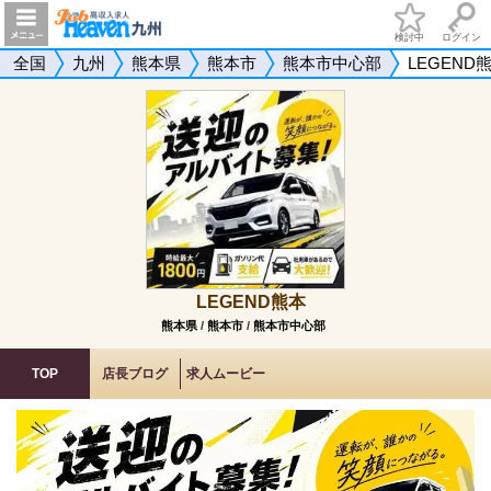
検討中
ログイン
全国
九州
熊本県
熊本市
熊本市中心部
LEGEND
LEGEND熊本
熊本県
/
熊本市
/
熊本市中心部
TOP
店長ブログ
求人ムービー