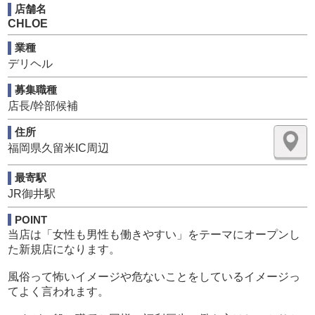
店舗名
CHLOE
未経験の方でも簡単にスタートできます。
安全な運転ができる20歳～40歳までの方を募集しておりま
業種
す。
デリヘル
------------------------------------------------------------------
募集職種
店長/幹部候補
[雇用形態]：正社員
[休日] ：完全週休2日＋α
住所
[勤務時間]：9時間(休憩あり、残業なし)
福岡県久留米IC周辺
[業務内容]：送迎、電話受付、簡単なPC業務等
[給与] ：月給23万円～+手当+能力給
最寄駅
※アルバイト希望の方は一度ご相談ください。募集要項に
JR御井駅
も記載があります。
POINT
当店は「女性も男性も働きやすい」をテーマにオープンし
た新規店になります。
風俗って怖いイメージや危ないことをしているイメージっ
てよく言われます。