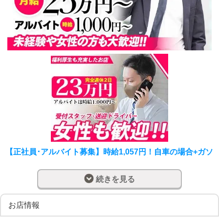
【正社員･アルバイト募集】時給1,057円！自車の場合+ガソ
リン代も支給！未経験や女性の方も大歓迎！
[雇用形態]：アルバイト
続きを見る
[休日] ：シフト制(要相談)
[勤務時間]：20時～翌3時
お店情報
[業務内容]：送迎業務(社用車あり)
[給与] ：時給1,057円(自車の場合+ガソリン代+修繕費)