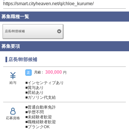
https://smart.cityheaven.net/q/chloe_kurume/
募集職種一覧
店長/幹部候補
募集要項
店長/幹部候補
300,000
月給 :
正
円
■インセンティブあり
給与
■賞与あり
■昇給あり
■ガソリン代支給
■普通自動車免許
■学歴不問
■未経験者歓迎
応募資格
■職種経験者歓迎
■ブランクOK