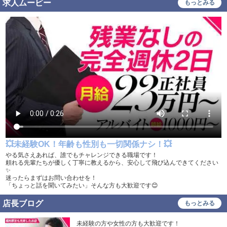
求人ムービー
もっとみる
稼ぎ方
日払い可
週払い可
昇給あり
資格手当あり
待遇
社会保険完備
交通費支給
無料駐車場あり
寮・社宅あり
研修あり
託児所紹介可
こだわり
💥未経験OK！年齢も性別も一切関係ナシ！💥
未経験可
経験者歓迎
やる気さえあれば、誰でもチャレンジできる職場です！
頼れる先輩たちが優しく丁寧に教えるから、安心して飛び込んできてください
中･高齢者歓迎
シニア歓迎
✨
迷ったらまずはお問い合わせを！
「ちょっと話を聞いてみたい」そんな方も大歓迎です😊
女性歓迎
女性活躍中
店長ブログ
もっとみる
大学生歓迎
主婦・主夫歓迎
即日勤務可
掛け持ち可
未経験の方や女性の方も大歓迎です！