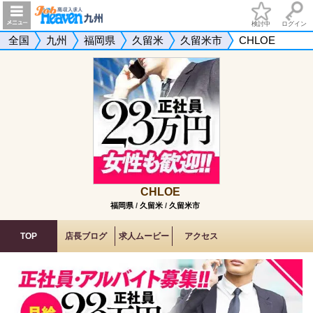
検討中
ログイン
全国
九州
福岡県
久留米
久留米市
CHLOE
CHLOE
福岡県
/
久留米
/
久留米市
TOP
店長ブログ
求人ムービー
アクセス