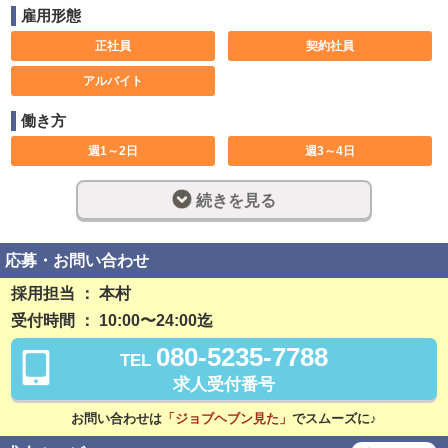
雇用形態
正社員
契約社員
アルバイト
働き方
週1～2日
週3～4日
週5日以上
大型連休あり
続きを見る
土日のみ可
休み希望対応可
1日5時間
1ヶ月以内
応募・お問い合わせ
3ヶ月以内
6ヶ月以内
採用担当 ： 本村
受付時間 ： 10:00〜24:00迄
長期歓迎
週休2日制
080-5235-7788
TEL
完全週休2日制
フルタイム
求人受付番号
社員登用制度あり
残業なし
お問い合わせは
「ジョブヘブン見た」
でスムーズに♪
勤務開始日相談可