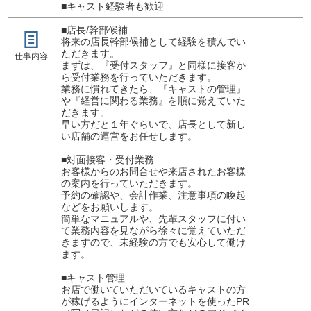
■キャスト経験者も歓迎
■店長/幹部候補
将来の店長幹部候補として経験を積んでい
ただきます。
仕事内容
まずは、『受付スタッフ』と同様に接客か
ら受付業務を行っていただきます。
業務に慣れてきたら、『キャストの管理』
や『経営に関わる業務』を順に覚えていた
だきます。
早い方だと１年ぐらいで、店長として新し
い店舗の運営をお任せします。
■対面接客・受付業務
お客様からのお問合せや来店されたお客様
の案内を行っていただきます。
予約の確認や、会計作業、注意事項の喚起
などをお願いします。
簡単なマニュアルや、先輩スタッフに付い
て業務内容を見ながら徐々に覚えていただ
きますので、未経験の方でも安心して働け
ます。
■キャスト管理
お店で働いていただいているキャストの方
が稼げるようにインターネットを使ったPR