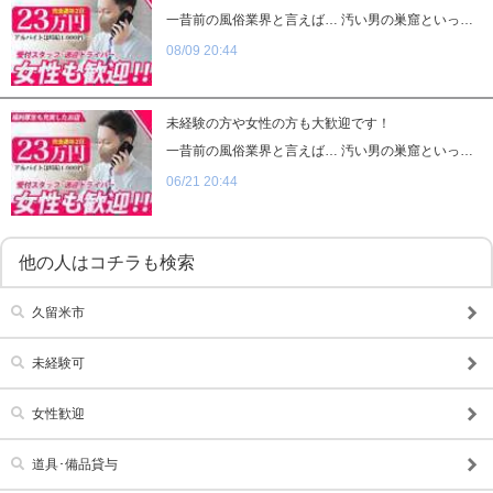
一昔前の風俗業界と言えば… 汚い男の巣窟といった様な 暗くて汚いイメージをお持ちの方が多いのではないでしょうか？ 当店はオープンして約１年… そんな風俗業界のイメージの払拭を目指しております。 一般企業が働き方を改革しているように 風俗業界でも「クリーンなお仕事環境で働ける」を目指して 残業なし。休憩あり。完全週休二日など… もちろん罰金やノルマ等といった悪い風習も一切排除しています。
学歴不問
履歴書不要
08/09 20:44
幹部候補
車･バイク通勤可
髪型自由
服装自由
未経験の方や女性の方も大歓迎です！
タトゥー可
制服貸与
一昔前の風俗業界と言えば… 汚い男の巣窟といった様な 暗くて汚いイメージをお持ちの方が多いのではないでしょうか？ 当店はオープンして約１年… そんな風俗業界のイメージの払拭を目指しております。 一般企業が働き方を改革しているように 風俗業界でも「クリーンなお仕事環境で働ける」を目指して 残業なし。休憩あり。完全週休二日など… もちろん罰金やノルマ等といった悪い風習も一切排除しています。
06/21 20:44
道具･備品貸与
入社祝い金支給
勤務地相談
WEB面接OK
在宅ワーク可
オフィス内分煙・禁煙
他の人はコチラも検索
送迎車持込禁煙可
即日採用合否通達可
久留米市
残業代支給
未経験可
女性歓迎
道具･備品貸与