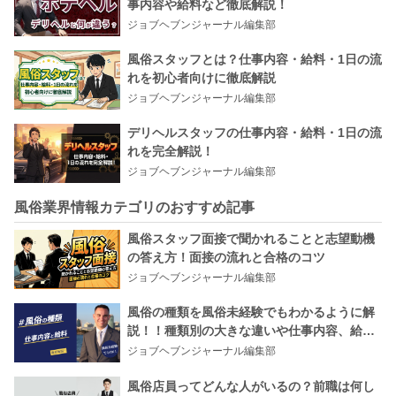
事内容や給料など徹底解説！
ジョブヘブンジャーナル編集部
風俗スタッフとは？仕事内容・給料・1日の流
れを初心者向けに徹底解説
ジョブヘブンジャーナル編集部
デリヘルスタッフの仕事内容・給料・1日の流
れを完全解説！
ジョブヘブンジャーナル編集部
風俗業界情報カテゴリのおすすめ記事
風俗スタッフ面接で聞かれることと志望動機
の答え方！面接の流れと合格のコツ
ジョブヘブンジャーナル編集部
風俗の種類を風俗未経験でもわかるように解
説！！種類別の大きな違いや仕事内容、給料
も！
ジョブヘブンジャーナル編集部
風俗店員ってどんな人がいるの？前職は何し