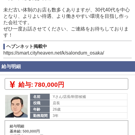
は現金にてお渡しいたします。
未だ古い体制のお店も数多くありますが、30代40代を中心
となり、よりよい待遇、より働きやすい環境を目指し作っ
た会社です。
ぜひ一度お話させてください、ご連絡をお待ちしておりま
す！
ヘブンネット掲載中
https://smart.cityheaven.net/k/salondum_osaka/
給与明細
給与:
780,000円
名前
Yさん/店長/幹部候補
役職
店長
年齢
26歳
勤務期間
3年
給与明細
基本給: 500,000円