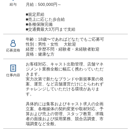
月給：500,000円～
給与
■規定昇給
■売上に応じた歩合給
■各種保険完備
■交通費最大3万円まで支給
年齢：18歳〜であればどなたでもご応募可
性別：男性・女性 大歓迎
経歴：学歴不問・経験者・未経験者歓迎
応募資格
資格：健康な方
お客様対応、キャスト出勤管理、店舗マネ
ジメント業務全般に幅広く携わっていただ
きます。
仕事内容
実力次第で新たなブランドや新規事業の発
案、運営、など店舗運営だけにとらわれず
チャレンジしていただける環境がありま
す。
具体的には集客およびキャスト求人の企画
立案、各種媒体の契約変更や取材対応、予
算および売上の管理、スタッフ教育、求職
者の面接および採用業務、競合店調査、市
場調査など全般。