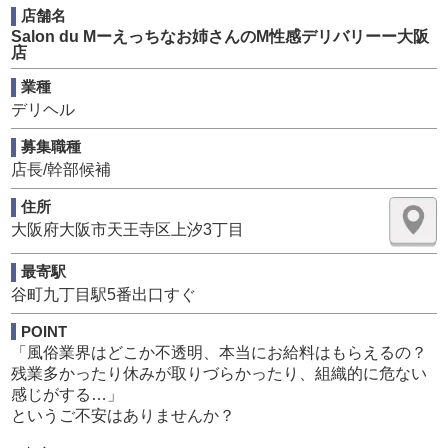
店舗名
一般企業と同等の待遇でありながら、一般企業にはない業
Salon du Mーえっちなお姉さんのM性感デリバリーー大阪
績に応じたスピード出世が可能です！
店
年収1,000万円を超えて働いているスタッフもたくさんいま
す。
業種
デリヘル
高度な知識や技術は必要ありません！
真摯に仕事に取り組んでいただける方が、最も出世できる
募集職種
会社です。
店長/幹部候補
また、未経験の方でも簡単に覚えることができる内容で
住所
す。
大阪府大阪市天王寺区上汐3丁目
入社後は、日常業務を覚えるために一対一で指導いたしま
最寄駅
す。
谷町九丁目駅5番出口すぐ
主な業務内容は以下の通りです。
POINT
「風俗業界はどこか不透明、本当にお給料はもらえるの？
【社員】
残業多かったり休みが取りづらかったり、組織的に危ない
感じがする…」
- お客様の電話応対
というご不安はありませんか？
- 簡単なPC業務
- 女性やドライバーとの業務連絡