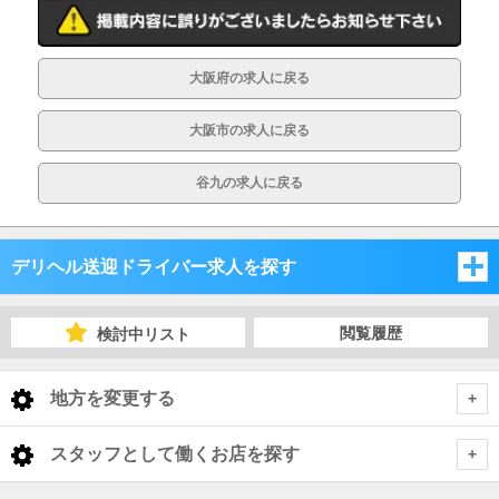
入社祝い金支給
勤務地相談
WEB面接OK
在宅ワーク可
大阪府の求人に戻る
オフィス内分煙・禁煙
送迎車持込禁煙可
大阪市の求人に戻る
即日採用合否通達可
残業代支給
谷九の求人に戻る
デリヘル送迎ドライバー求人を探す
大阪府
閲覧履歴
検討中リスト
兵庫県
大阪府
地方を変更する
京都府
兵庫県
大阪府 デリヘル送迎ドライバー
<
全国トップ
スタッフとして働くお店を探す
滋賀県
京都府
大阪市
兵庫県 デリヘル送迎ドライバー