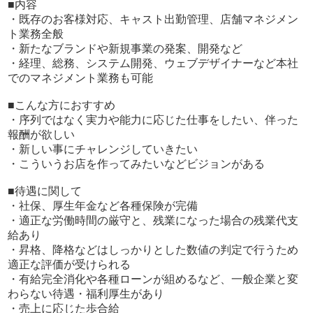
■内容
- キャストの出勤管理
・既存のお客様対応、キャスト出勤管理、店舗マネジメン
- 備品管理や清掃
ト業務全般
・新たなブランドや新規事業の発案、開発など
覚えるスピードが速い方であれば、1週間で習得できますし
・経理、総務、システム開発、ウェブデザイナーなど本社
役職が上がればさらにやりがいを感じられる業務をお任せ
でのマネジメント業務も可能
しています。
■こんな方におすすめ
【店長/幹部候補】
・序列ではなく実力や能力に応じた仕事をしたい、伴った
報酬が欲しい
- 集客やキャスト募集の企画立案
・新しい事にチャレンジしていきたい
- 各種媒体の契約変更や取材対応
・こういうお店を作ってみたいなどビジョンがある
- 予算や売上の管理
- スタッフの教育
■待遇に関して
- 求職者の面接や採用業務
・社保、厚生年金など各種保険が完備
- 競合店や市場の調査など
・適正な労働時間の厳守と、残業になった場合の残業代支
給あり
アットホームな雰囲気の会社であり、悩みごとなども気軽
・昇格、降格などはしっかりとした数値の判定で行うため
に相談でき、思い切って仕事に臨んでいただけます。
適正な評価が受けられる
・有給完全消化や各種ローンが組めるなど、一般企業と変
罰金ノルマなどのペナルティは一切ございません。給与か
わらない待遇・福利厚生があり
ら差し引かれるのは税金のみですので、ご安心ください。
・売上に応じた歩合給
当店では給与の支払いは銀行振込のみとなります。日払い