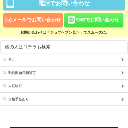
電話でお問い合わせ
日払い可
昇給あり
資格手当あり
メールでお問い合わせ
SNSでお問い合わせ
待遇
お問い合わせは
「ジョブヘブン見た」
でスムーズに♪
社会保険完備
交通費支給
寮・社宅あり
研修あり
他の人はコチラも検索
こだわり
谷九
未経験可
経験者歓迎
シニア歓迎
女性歓迎
勤務開始日相談可
女性活躍中
大学生歓迎
未経験可
主婦・主夫歓迎
即日勤務可
資格手当あり
学歴不問
履歴書不要
幹部候補
車･バイク通勤可
タトゥー可
制服貸与