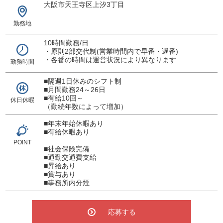
大阪市天王寺区上汐3丁目
勤務地
10時間勤務/日
・原則2部交代制(営業時間内で早番・遅番)
・各番の時間は運営状況により異なります
勤務時間
■隔週1日休みのシフト制
■月間勤務24～26日
■有給10回～
休日休暇
（勤続年数によって増加）
■年末年始休暇あり
■有給休暇あり
POINT
■社会保険完備
■通勤交通費支給
■昇給あり
■賞与あり
■事務所内分煙
応募する