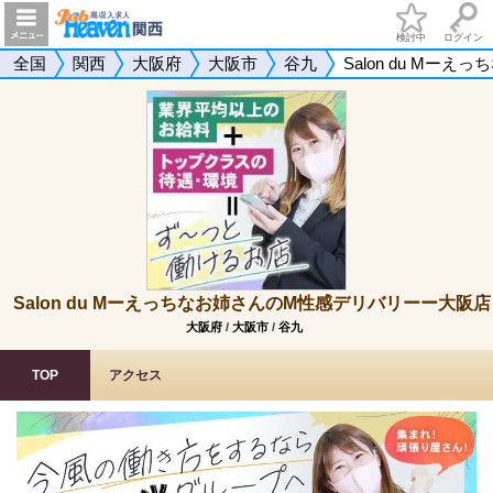
検討中
ログイン
全国
関西
大阪府
大阪市
谷九
Salon du M
Salon du Mーえっちなお姉さんのM性感デリバリーー大阪店
大阪府
/
大阪市
/
谷九
TOP
アクセス