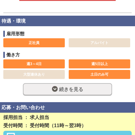
待遇・環境
雇用形態
正社員
アルバイト
働き方
週3～4日
週5日以上
大型連休あり
土日のみ可
休み希望対応可
長期歓迎
続きを見る
週休2日制
完全週休2日制
フルタイム
社員登用制度あり
応募・お問い合わせ
残業なし
勤務開始日相談可
採用担当 ： 求人担当
受付時間 ： 受付時間（11時～翌3時）
稼ぎ方