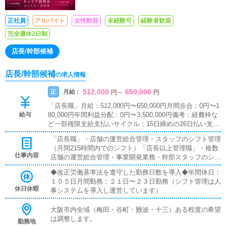
リアを目指しませんか？有給取得率10
0％、社会保険完備、家族手当支給など、
正社員
アルバイト
女性歓迎
未経験可
経験者歓迎
長く安心して働ける環境を整えていま
完全週休2日制
す。
店長/幹部候補
店長/幹部候補
の求人情報
512,000
650,000
月給 :
正
円
～
円
「店長職」月給：512,000円〜650,000円月間歩合：0円〜1
給与
80,000円年間利益分配：0円〜3,500,000円備考：経費枠な
ど一部権限支給支払いサイクル：15日締めの26日払い支払
い方法：指定口座振込み保険：社会保険完備「店長以上管
「店長職」・店舗の運営総合管理・スタッフのシフト管理
理職」月給：750,000円〜2,500,000円月間歩合：0円〜200,
（月間215時間内でのシフト）「店長以上管理職」・複数
000円年間利益分配金：0円〜8,000,000円備考：経費枠な
仕事内容
店舗の運営総合管理・事業開発業務・幹部スタッフのシフ
ど一部権限支給支払いサイクル：15日締めの26日払い支払
ト管理（月間230時間内でのシフト）※スカウト行為やプ
い方法：指定口座振込み保険：社会保険完備
◆改正労働基準法を遵守した勤務日数を導入◆年間休日：
ライベートを巻き込んだ女子管理業務は一切ございませ
１０５日月間勤務：２１日〜２３日勤務（シフト管理は人
ん。その他法令に触れるような無茶な業務は一切ございま
休日休暇
事システムを導入し運営しています）
せん。ご安心ください。
大阪市内全域（梅田・谷町・難波・十三）ある程度の希望
は調整します。
勤務地