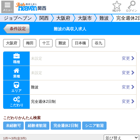
検討中
ログイン
ジョブヘブン
関西
大阪府
大阪市
難波
完全週休2
条件設定
難波の高収入求人
大阪府
梅田
十三
難波
日本橋
谷九
変更
未設定
職種
変更
未設定
業種
変更
難波
エリア
変更
完全週休2日制
こだわり
こだわりかんたん検索
未経験可
経験者歓迎
完全週休2日制
シニア歓迎
1件〜3件(全3件)