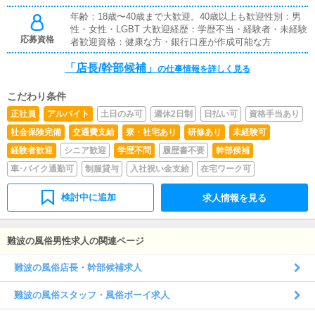
年齢：18歳〜40歳まで大歓迎。40歳以上も歓迎性別：男
性・女性・LGBT 大歓迎経歴：学歴不当・経験者・未経験
応募資格
者歓迎資格：健康な方・銀行口座が作成可能な方
「店長/幹部候補」
の仕事情報を詳しく見る
こだわり条件
正社員
アルバイト
土日のみ可
週休2日制
日払い可
資格手当あり
社会保険完備
交通費支給
寮・社宅あり
研修あり
未経験可
経験者歓迎
シニア歓迎
学歴不問
履歴書不要
幹部候補
車･バイク通勤可
制服貸与
入社祝い金支給
在宅ワーク可
検討中に追加
求人情報を見る
難波の風俗男性求人の関連ページ
難波の風俗店長・幹部候補求人
難波の風俗スタッフ・風俗ボーイ求人