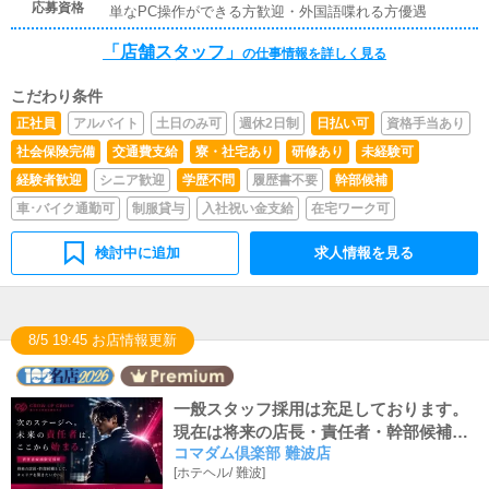
応募資格
単なPC操作ができる方歓迎・外国語喋れる方優遇
「店舗スタッフ」
の仕事情報を詳しく見る
こだわり条件
正社員
アルバイト
土日のみ可
週休2日制
日払い可
資格手当あり
社会保険完備
交通費支給
寮・社宅あり
研修あり
未経験可
経験者歓迎
シニア歓迎
学歴不問
履歴書不要
幹部候補
車･バイク通勤可
制服貸与
入社祝い金支給
在宅ワーク可
検討中に追加
求人情報を見る
8/5 19:45 お店情報更新
一般スタッフ採用は充足しております。
現在は将来の店長・責任者・幹部候補を
コマダム倶楽部 難波店
中心に採用中。創業30年以上の運営実績
[
ホテヘル
/
難波
]
を持つGROWUPグループで、次のキャ