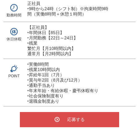
正社員
‣9時から24時（シフト制）※拘束時間9時
間（実働8時間＋休憩１時間）
勤務時間
【正社員】
‣年間休日【85日】
‣月間勤務【22日～24日】
休日休暇
‣残業
繁忙月【月10時間以内】
通常月【月2時間以内】
‣実働8時間
‣残業10時間以内
‣昇給年1回（7月）
POINT
‣賞与年2回（8月及び12月）
‣通勤手当あり
‣年末年始・有給休暇・慶弔休暇有り
‣社会保険制度有り
‣退職金制度あり
応募する