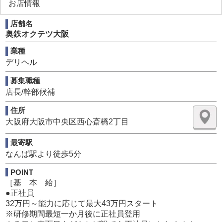
お店情報
(しっかりと向き合う面接に是非いらして下さい)
店舗名
■2026年7月に新ブランドOPENにつき
奥鉄オクテツ大阪
店長候補・マネージャー候補、受付スタッフ大募集中！
経験者優遇
業種
入社3か月で店長昇格も可能！
デリヘル
ポスト空いています！
未経験の方・35歳以上のミドル世代の方・女性の方も是非
募集職種
ご応募下さい！！
店長/幹部候補
・・・・・・・・・・・・・・・・・・・・・・・・・・
住所
・・・・・・・・・
大阪府大阪市中央区西心斎橋2丁目
奥鉄オクテツなら
1日10時間以上の勤務やサービス残業はありません！
最寄駅
勤務時間は
なんば駅より徒歩5分
9：00～18：00
16：00～25：00
POINT
の2交代制
［基 本 給］
残業はほとんど無し
●正社員
休日は隔週で2日
32万円～能力に応じて最大43万円スタート
隔週で必ず2連休は取得出来ます！
※研修期間最短一か月後に正社員登用