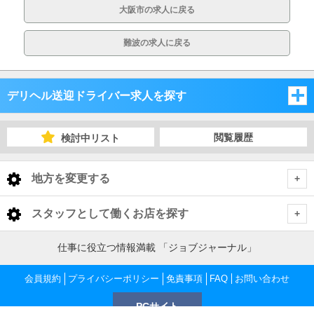
大阪市の求人に戻る
難波の求人に戻る
デリヘル送迎ドライバー求人を探す
大阪府
閲覧履歴
検討中リスト
兵庫県
大阪府
地方を変更する
京都府
兵庫県
大阪府 デリヘル送迎ドライバー
<
全国トップ
スタッフとして働くお店を探す
滋賀県
京都府
大阪市
兵庫県 デリヘル送迎ドライバー
北海道 男性高収入
仕事に役立つ情報満載 「ジョブジャーナル」
大阪府
東北 男性高収入
和歌山県
滋賀県
神戸
京都府 デリヘル送迎ドライバー
堺市
大阪市 デリヘル送迎ドライバー
会員規約
大阪 男性高収入
プライバシーポリシー
免責事項
FAQ
お問い合わせ
京都府
南関東 男性高収入
梅田 男性高収入
奈良県
和歌山県
PCサイト
京都市
滋賀県 デリヘル送迎ドライバー
阪神・尼崎
大阪府下
神戸 デリヘル送迎ドライバー
梅田 デリヘル送迎ドライバー
堺市 デリヘル送迎ドライバー