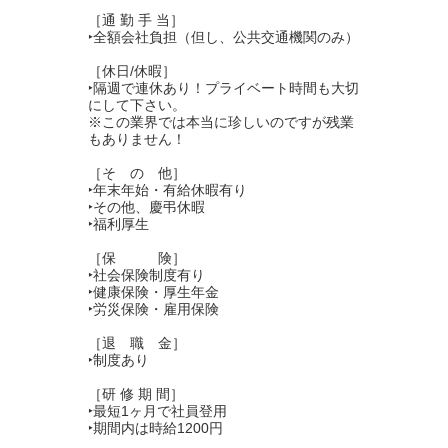
［通 勤 手 当］
‣全額会社負担（但し、公共交通機関のみ）
［休日/休暇］
‣隔週で連休あり！プライベート時間も大切
にして下さい。
※この業界では本当に珍しいのですが残業
もありません！
［そ の 他］
‣年末年始・有給休暇有り
‣その他、慶弔休暇
‣福利厚生
［保 険］
‣社会保険制度有り
‣健康保険・厚生年金
‣労災保険・雇用保険
［退 職 金］
‣制度あり
［研 修 期 間］
‣最短1ヶ月で社員登用
‣期間内は時給1200円