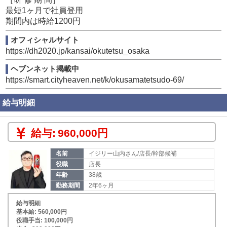
最短1ヶ月で社員登用
期間内は時給1200円
オフィシャルサイト
https://dh2020.jp/kansai/okutetsu_osaka
ヘブンネット掲載中
https://smart.cityheaven.net/k/okusamatetsudo-69/
給与明細
給与:
960,000円
名前
イジリー山内さん/店長/幹部候補
役職
店長
年齢
38歳
勤務期間
2年6ヶ月
給与明細
基本給: 560,000円
役職手当: 100,000円