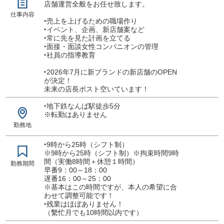
店舗運営全般をお任せ致します。
仕事内容
‣売上を上げるための職場作り
‣イベント、企画、新店舗案など
‣常に先を見た計画を立てる
‣面接・面談女性コンパニオンの管理
‣社員の指導教育
‣2026年7月に新ブランドの新店舗のOPEN
が決定！
未来の店長ポスト空いています！
‣地下鉄なんば駅徒歩5分
※転勤はありません
勤務地
‣9時から25時（シフト制）
※9時から25時（シフト制）※拘束時間9時
間（実働8時間＋休憩１時間）
勤務期間
早番9：00～18：00
遅番16：00～25：00
※基本はこの時間ですが、本人の希望に合
わせて調整可能です！
‣残業はほぼありません！
（繫忙月でも10時間以内です）