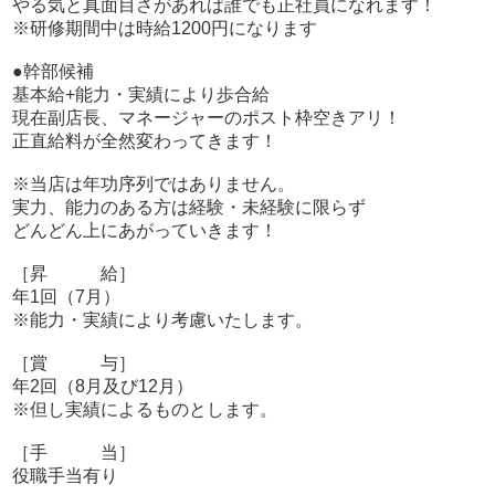
やる気と真面目さがあれば誰でも正社員になれます！
・スタッフ全員社会保険加入済み
※研修期間中は時給1200円になります
・やむを得ない場合を除いて残業は無し
※お店から残業をお願いした場合は他の出勤日で
●幹部候補
早く帰る等して調整するもしくは残業手当も付きます！
基本給+能力・実績により歩合給
・有給休暇は100％消化して下さい。
現在副店長、マネージャーのポスト枠空きアリ！
・毎年昇給有り
正直給料が全然変わってきます！
・ボーナスは年2回（7月/12月）
※当店は年功序列ではありません。
奥鉄グループに派手さはありませんが正直で真面目なグル
実力、能力のある方は経験・未経験に限らず
ープです。
どんどん上にあがっていきます！
当たり前の事を当たり前に出来る方が安心して長く働ける
お店
［昇 給］
それが奥鉄グループの1番の魅力です！
年1回（7月）
※能力・実績により考慮いたします。
［賞 与］
年2回（8月及び12月）
※但し実績によるものとします。
［手 当］
役職手当有り