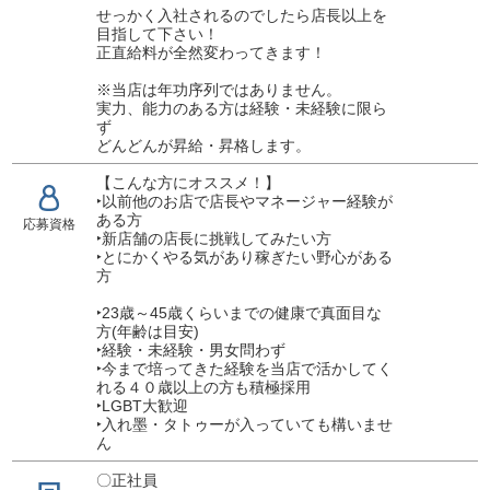
せっかく入社されるのでしたら店長以上を
目指して下さい！
正直給料が全然変わってきます！
※当店は年功序列ではありません。
実力、能力のある方は経験・未経験に限ら
ず
どんどんが昇給・昇格します。
【こんな方にオススメ！】
‣以前他のお店で店長やマネージャー経験が
ある方
応募資格
‣新店舗の店長に挑戦してみたい方
‣とにかくやる気があり稼ぎたい野心がある
方
‣23歳～45歳くらいまでの健康で真面目な
方(年齢は目安)
‣経験・未経験・男女問わず
‣今まで培ってきた経験を当店で活かしてく
れる４０歳以上の方も積極採用
‣LGBT大歓迎
‣入れ墨・タトゥーが入っていても構いませ
ん
〇正社員