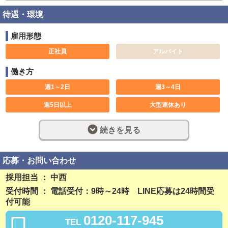
待遇・環境
雇用形態
正社員
アルバイト
働き方
週1～2日
週3～4日
週5日以上
大型連休あり
土日のみ可
休み希望対応可
続きを見る
短期可
長期歓迎
週休2日制
完全週休2日制
応募・お問い合わせ
フルタイム
社員登用制度あり
採用担当 ： 中西
受付時間 ： 電話受付：9時～24時 LINE応募は24時間受
残業なし
勤務開始日相談可
付可能
稼ぎ方
0120-117-945
TEL