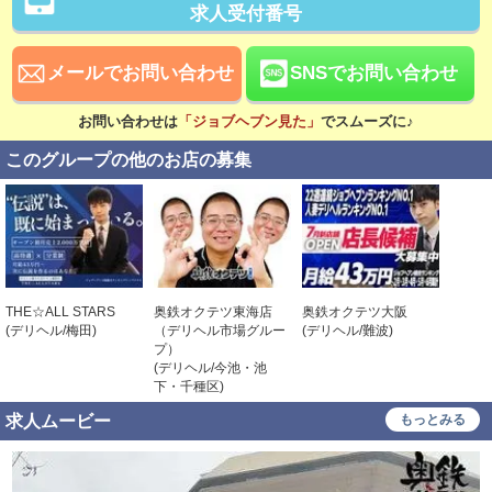
日払い可
賞与あり
求人受付番号
昇給あり
資格手当あり
メールでお問い合わせ
SNSでお問い合わせ
待遇
社会保険完備
交通費支給
お問い合わせは
「ジョブヘブン見た」
でスムーズに♪
寮・社宅あり
研修あり
このグループの他のお店の募集
こだわり
未経験可
経験者歓迎
中･高齢者歓迎
シニア歓迎
女性歓迎
女性活躍中
THE☆ALL STARS
奥鉄オクテツ東海店
奥鉄オクテツ大阪
奥鉄オ
(デリヘル/梅田)
（デリヘル市場グルー
(デリヘル/難波)
(デリヘ
プ）
大学生歓迎
主婦・主夫歓迎
(デリヘル/今池・池
下・千種区)
即日勤務可
学歴不問
求人ムービー
もっとみる
履歴書不要
幹部候補
車･バイク通勤可
髪型自由