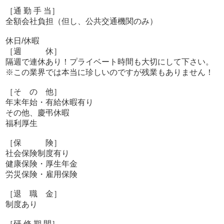
［通 勤 手 当］
全額会社負担（但し、公共交通機関のみ）
休日/休暇
［週 休］
隔週で連休あり！プライベート時間も大切にして下さい。
※この業界では本当に珍しいのですが残業もありません！
［そ の 他］
年末年始・有給休暇有り
その他、慶弔休暇
福利厚生
［保 険］
社会保険制度有り
健康保険・厚生年金
労災保険・雇用保険
［退 職 金］
制度あり
［研 修 期 間］