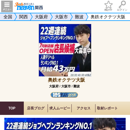
検討中
ログイン
全国
関西
大阪府
大阪市
難波
奥鉄オクテツ大阪
奥鉄オクテツ大阪
大阪府
/
大阪市
/
難波
TOP
店長ブログ
求人ムービー
アクセス
取材レポート