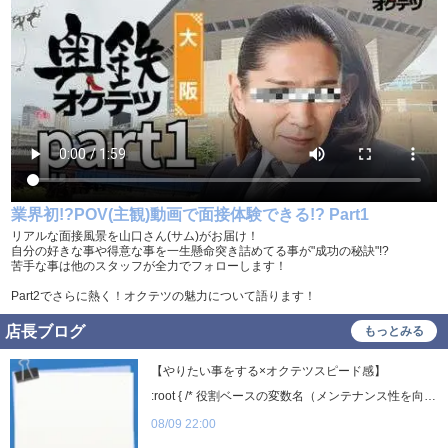
服装自由
タトゥー可
制服貸与
道具･備品貸与
入社祝い金支給
勤務地相談
WEB面接OK
在宅ワーク可
オフィス内分煙・禁煙
送迎車持込禁煙可
即日採用合否通達可
残業代支給
業界初!?POV(主観)動画で面接体験できる!? Part1
スポットワーク
リアルな面接風景を山口さん(サム)がお届け！
自分の好きな事や得意な事を一生懸命突き詰めてる事が"成功の秘訣"!?
苦手な事は他のスタッフが全力でフォローします！
Part2でさらに熱く！オクテツの魅力について語ります！
店長ブログ
もっとみる
【やりたい事をする×オクテツスピード感】
:root { /* 役割ベースの変数名（メンテナンス性を向上） */ --color-base: #020617; --color-text-gray: #334155; --color-sub-text: #64748b; --accent-primary: #2563eb; /* メインの青 */ --accent-secondary: #3b82f6; /* 明るい青 */ --accent-tertiary: #06b6d4; /* 水色 */ --bg-page: #f8fafc; --bg-card: #ffffff; } body { margin: 0; background: var(--bg-page); font-family: -apple-system, BlinkMacSystemFont, "Segoe UI", "Hiragino Kaku Gothic ProN", Meiryo, sans-serif; color: var(--color-base); line-height: 1.6; } .wrap { max-width: 820px; margin: 60px auto; padding: 64px 56px; background: var(--bg-card); border-radius: 18px; box-shadow: 0 20px 40px rgba(0,0,0,0.08); position: relative; overflow: hidden; } /* 上部のグラデーションライン */ .wrap::before { content: ""; position: absolute; top: 0; left: 0; height: 8px; width: 100%; background: linear-gradient( 90deg, var(--accent-primary), var(--accent-secondary), var(--accent-tertiary) ); } .date { font-size: 14px; color: var(--color-sub-text); margin-bottom: 24px; letter-spacing: .1em; font-weight: 600; } h1 { font-size: clamp(28px, 5vw, 42px); font-weight: 900; line-height: 1.3; margin: 0 0 40px; letter-spacing: -0.02em; } /* 2本線メッセージ */ .message { margin: 60px 0 10px; padding-left: 32px; font-size: clamp(20px, 4vw, 28px); font-weight: 900; line-height: 1.4; color: var(--color-base); position: relative; } .message::before, .message::after { content: ""; position: absolute; left: 0; top: 0; height: 100%; width: 4px; border-radius: 2px; } .message::before { background: var(--accent-primary); } .message::after { left: 10px; background: var(--accent-secondary); } .blog-text { color: var(--color-base); font-size: 17px; line-height: 1.9; margin-top: 0; padding-bottom: 20px; } /* 最後の応募セクション（視覚的に強調） */ .section { margin-top: 80px; padding: 40px; background: #f1f5f9; border-radius: 12px; } .section h2 { font-size: 24px; margin-top: 0; color: var(--accent-primary); font-weight: 900; } .section p { font-size: 17px; margin-bottom: 0; color: var(--color-text-gray); } .section strong { display: block; margin-top: 20px; padding: 24px; background: #fff; border: 2px solid var(--accent-primary); border-radius: 8px; color: var(--accent-primary); font-size: 18px; line-height: 1.8; } footer { margin-top: 64px; text-align: center; font-size: 13px; color: var(--color-sub-text); letter-spacing: .08em; } /* スマホ表示向け調整 */ @media (max-width: 600px) { .wrap { margin: 20px 10px; padding: 40px 24px; } .message { margin: 40px 0 8px; } .section { padding: 24px; } .section strong { padding: 16px; font-size: 16px; } } 貴方のやってみたいが 最強の武器になる やりたいことを我慢していませんか？ 経験者や店長経験者へのメッセージ 大型のグループになるとどうしても現場では出来ない事ってあったりしませんか？ さらにこれまでのやり方が正義！と言って変えたくでも変えられない事ありませんか？ オクテツは古くからのお客様を大事にするという伝統は守りつつも 業務フローや女性キャストへの教育方法、Web媒体の利用予算など 新しい方法をどんどん取り入れていく環境が整えっております。 毎月数えられないくらい新しい制度でブラッシュアップがされ続ける店舗であり 業務効率が先月に比べて格段に向上 現場負担が先月比30％減という結果になり 各スタッフが自分のやりたいことに時間を使える環境になりました。 本当の裁量権とは？？ 即断即決の秘訣 新しい事を実施する際に時間がかかってしまう事はありませんか？ オクテツの強みは即断即決からの行動の早さだと思います。 こちらは何も役職からだけの提案にとどまらず社員の方からの提案で、 すぐに行動変化が生じた事例もあります。 誰もがより良い店舗になるように向かって動く オクテツのスピード感を是非体感していてください きっと色々としてみたくなる ワクワク感を思い出す事間違いなしです！ 最後に 関西でNo.1の待遇と自負しております。 新店舗展開を一緒にして頂ける経験者の方、自分の能力を試したい方、とにかく稼ぎたい方ご応募お待ちしております！ 電話：0120-117-945 LINEID：＠959bizgg ※24時間対応可能！ © 2026 OKUTETSU KANSAI
08/09 22:00