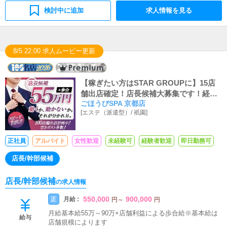
🙆‍♂️できる事から少しずつ覚えていけます🔰優しい先輩が
検討中に追加
求人情報を見る
しっかりフォロー😊安心して一歩踏み出してください🌸
8/5 22:00 求人ムービー更新
【稼ぎたい方はSTAR GROUPに】15店
舗出店確定！店長候補大募集です！経験
ごほうびSPA 京都店
により店長スタートも、未経験でも3ヶ月
[
エステ（派遣型）
/
祇園
]
で店長に昇格可能です！
正社員
アルバイト
女性歓迎
未経験可
経験者歓迎
即日勤務可
店長/幹部候補
店長/幹部候補
の求人情報
550,000
900,000
月給 :
正
円
～
円
月給基本給55万～90万+店舗利益による歩合給※基本給は
給与
店舗規模によります