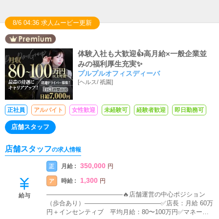
8/6 04:36 求人ムービー更新
体験入社も大歓迎👍高月給×一般企業並
みの福利厚生充実✨
プルプルオフィスディーバ
[
ヘルス
/
祇園
]
正社員
アルバイト
女性歓迎
未経験可
経験者歓迎
即日勤務可
店舗スタッフ
店舗スタッフ
の求人情報
350,000
月給 :
正
円
1,300
時給 :
ア
円
――――――――――――🔥店舗運営の中心ポジション
給与
（歩合あり）――――――――――――✅店長：月給 60万
円＋インセンティブ 平均月給：80〜100万円✅マネージ