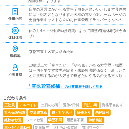
店舗規模によります
店舗の運営にかかわる業務全般をお願いいたします具体的
には下記内容となりますお客様の電話応対ホームページの
仕事内容
更新作業キャストさんのお仕事管理ドライバーさんへの業
務連絡スタッフ教育面接対応
休み月4日～6日(※勤務時間によって調整)有給休暇(法令通
り)
休日休暇
京都市東山区東大路通松原
勤務地
18歳以上で「稼ぎたい」「やる気」がある方学歴・職歴
は一切不要です業界経験者・未経験者関係なく、新しいこ
応募資格
とに挑戦するのが大好きで稼ぎたいやる気のある方大歓迎
です先輩スタッフが丁寧にレクチャーしますので、やる気
「店長/幹部候補」
さえあればすぐに昇格可能です※従業員雇用契約、業務委
の仕事情報を詳しく見る
託契約の選択できます
こだわり条件
正社員
アルバイト
土日のみ可
週休2日制
日払い可
資格手当あり
社会保険完備
交通費支給
寮・社宅あり
研修あり
未経験可
経験者歓迎
シニア歓迎
学歴不問
履歴書不要
幹部候補
車･バイク通勤可
制服貸与
入社祝い金支給
在宅ワーク可