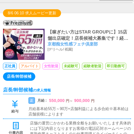
8/6 06:10 求人ムービー更新
【稼ぎたい方はSTAR GROUPに】15店
舗出店確定！店長候補大募集です！経験
京都痴女性感フェチ倶楽部
により店長スタートも、未経験でも3ヶ月
[
デリヘル
/
祇園
]
で店長に昇格可能です！
正社員
アルバイト
女性歓迎
未経験可
経験者歓迎
即日勤務可
店長/幹部候補
店長/幹部候補
の求人情報
550,000
900,000
月給 :
正
円
～
円
月給基本給55万～90万+店舗利益による歩合給※基本給は
給与
店舗規模によります
店舗の運営にかかわる業務全般をお願いいたします具体的
には下記内容となりますお客様の電話応対ホームページの
仕事内容
更新作業キャストさんのお仕事管理ドライバーさんへの業