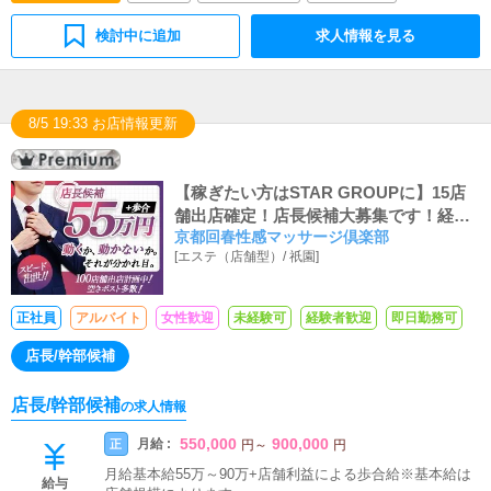
検討中に追加
求人情報を見る
8/5 19:33 お店情報更新
【稼ぎたい方はSTAR GROUPに】15店
舗出店確定！店長候補大募集です！経験
京都回春性感マッサージ倶楽部
により店長スタートも、未経験でも3ヶ月
[
エステ（店舗型）
/
祇園
]
で店長に昇格可能です！
正社員
アルバイト
女性歓迎
未経験可
経験者歓迎
即日勤務可
店長/幹部候補
店長/幹部候補
の求人情報
550,000
900,000
月給 :
正
円
～
円
月給基本給55万～90万+店舗利益による歩合給※基本給は
給与