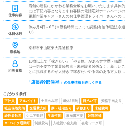
店舗の運営にかかわる業務全般をお願いいたします具体的
には下記内容となりますお客様の電話応対ホームページの
仕事内容
更新作業キャストさんのお仕事管理ドライバーさんへの業
務連絡スタッフ教育面接対応
休み月4日～6日(※勤務時間によって調整)有給休暇(法令通
り)
休日休暇
京都市東山区東大路通松原
勤務地
18歳以上で「稼ぎたい」「やる気」がある方学歴・職歴
は一切不要です業界経験者・未経験者関係なく、新しいこ
応募資格
とに挑戦するのが大好きで稼ぎたいやる気のある方大歓迎
です先輩スタッフが丁寧にレクチャーしますので、やる気
「店長/幹部候補」
さえあればすぐに昇格可能です※従業員雇用契約、業務委
の仕事情報を詳しく見る
託契約の選択できます
こだわり条件
正社員
アルバイト
土日のみ可
週休2日制
日払い可
資格手当あり
社会保険完備
交通費支給
寮・社宅あり
研修あり
未経験可
経験者歓迎
シニア歓迎
学歴不問
履歴書不要
幹部候補
車･バイク通勤可
制服貸与
入社祝い金支給
在宅ワーク可