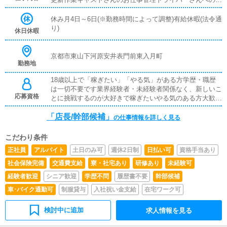
務連絡スタッフ教育面接対応
休み月4日～6日(※勤務時間によって調整)有給休暇(法令通
り)
休日休暇
京都市東山下河原安井表門前東入月町
勤務地
18歳以上で「稼ぎたい」「やる気」がある方学歴・職歴
は一切不要です業界経験者・未経験者関係なく、新しいこ
応募資格
とに挑戦するのが大好きで稼ぎたいやる気のある方大歓迎
です先輩スタッフが丁寧にレクチャーしますので、やる気
「店長/幹部候補」
さえあればすぐに昇格可能です※従業員雇用契約、業務委
の仕事情報を詳しく見る
託契約の選択できます
こだわり条件
正社員
アルバイト
土日のみ可
週休2日制
日払い可
資格手当あり
社会保険完備
交通費支給
寮・社宅あり
研修あり
未経験可
経験者歓迎
シニア歓迎
学歴不問
履歴書不要
幹部候補
車･バイク通勤可
制服貸与
入社祝い金支給
在宅ワーク可
検討中に追加
求人情報を見る