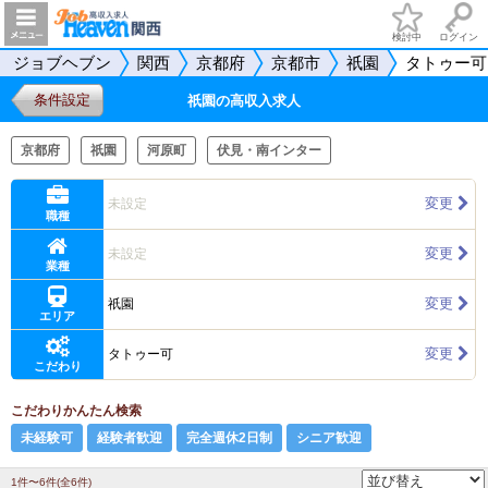
検討中
ログイン
ジョブヘブン
関西
京都府
京都市
祇園
タトゥー可
条件設定
祇園の高収入求人
京都府
祇園
河原町
伏見・南インター
変更
未設定
職種
変更
未設定
業種
変更
祇園
エリア
変更
タトゥー可
こだわり
こだわりかんたん検索
未経験可
経験者歓迎
完全週休2日制
シニア歓迎
1件〜6件(全6件)