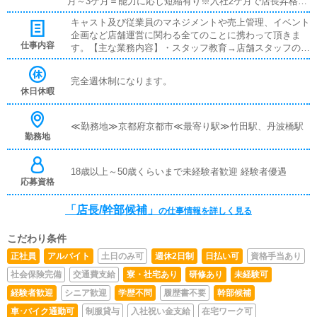
月～3ケ月＝能力に応じ短縮有り※入社2ケ月で店長昇格実
績有り)
キャスト及び従業員のマネジメントや売上管理、イベント
企画など店舗運営に関わる全てのことに携わって頂きま
仕事内容
す。【主な業務内容】・スタッフ教育→店舗スタッフの電
話応対指導やWEB更新指導・広告戦略→各サイトの更新
指示や、毎月の効果測定を行って頂きます。・キャスト面
完全週休制になります。
接、キャスト管理→求人内容の打ち出しや、キャスト面
休日休暇
接、キャストのシフト管理・送迎ドライバー管理、配送業
務→シフトをうまく調整し、無駄の無い配送を行って頂き
ます。・備品管理→タオルや消耗品の管理業務・経営戦略
≪勤務地≫京都府京都市≪最寄り駅≫竹田駅、丹波橋駅
勤務地
→短期戦略、中長期戦略を考えて頂きます。
18歳以上～50歳くらいまで未経験者歓迎 経験者優遇
応募資格
「店長/幹部候補」
の仕事情報を詳しく見る
こだわり条件
正社員
アルバイト
土日のみ可
週休2日制
日払い可
資格手当あり
社会保険完備
交通費支給
寮・社宅あり
研修あり
未経験可
経験者歓迎
シニア歓迎
学歴不問
履歴書不要
幹部候補
車･バイク通勤可
制服貸与
入社祝い金支給
在宅ワーク可