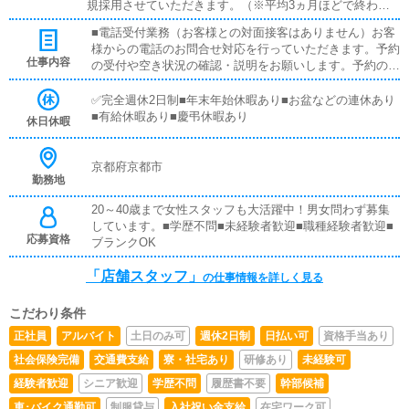
規採用させていただきます。（※平均3ヵ月ほどで終わら
れる方が多いです。）■日払い可■通勤交通費支給
■電話受付業務（お客様との対面接客はありません）お客
様からの電話のお問合せ対応を行っていただきます。予約
仕事内容
の受付や空き状況の確認・説明をお願いします。予約の確
定後はキャストやドライバーに通達します。簡単なマニュ
アルや先輩スタッフに気軽に聞ける環境ですので、未経験
✅完全週休2日制■年末年始休暇あり■お盆などの連休あり
でも安心して働けます。■キャスト管理お店で働いていた
■有給休暇あり■慶弔休暇あり
休日休暇
だいているキャストの方が稼げるようにインターネットを
使ったPR（写メ日記）などの使い方などのアドバイスを
行っていただきます。■PC更新業務ヘブンネットなど、ポ
京都府京都市
勤務地
ータルサイト等の店舗情報更新作業を行っていただきま
す。キャストの出勤情報やイベント、求人ブログの作成と
20～40歳まで女性スタッフも大活躍中！男女問わず募集
なります。基本的にはボタンを押すだけや、ブログの更新
しています。■学歴不問■未経験者歓迎■職種経験者歓迎■
時に簡単に文字が入力出来れば問題ありません。PCが苦
応募資格
ブランクOK
手な人でも簡単にできます。■清掃・備品管理お客様やキ
ャストの方に快適にお過ごしいただくため、店内の清掃や
「店舗スタッフ」
の仕事情報を詳しく見る
備品の管理・補充を行っていただきます。
こだわり条件
正社員
アルバイト
土日のみ可
週休2日制
日払い可
資格手当あり
社会保険完備
交通費支給
寮・社宅あり
研修あり
未経験可
経験者歓迎
シニア歓迎
学歴不問
履歴書不要
幹部候補
車･バイク通勤可
制服貸与
入社祝い金支給
在宅ワーク可