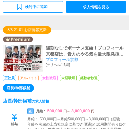
検討中に追加
求人情報を見る
8/5 21:01 お店情報更新
遅刻なしでボーナス支給！プロフィール
京都店は、貴方のやる気を最大限発揮で
プロフィール京都
きる職場です。とにかく稼げます☆パソ
[
デリヘル
/
祇園
]
コン研修有！安心の研修制度で働き易い
お店です！
正社員
アルバイト
女性歓迎
未経験可
経験者歓迎
店長/幹部候補
店長/幹部候補
の求人情報
500,000
3,000,000
月給 :
正
円
～
円
月給： 500,000円～月給500,000円～3,000,000円（経験・
給与
年齢を考慮の上当社規定に基づき優遇)※ 試用期間有り(1ケ