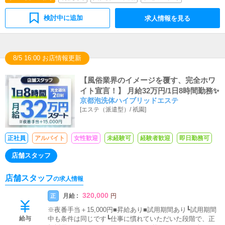
検討中に追加
求人情報を見る
8/5 16:00 お店情報更新
【風俗業界のイメージを覆す、完全ホワ
イト宣言！】 月給32万円/1日8時間勤務✨
京都泡洗体ハイブリッドエステ
[
エステ（派遣型）
/
祇園
]
正社員
アルバイト
女性歓迎
未経験可
経験者歓迎
即日勤務可
店舗スタッフ
店舗スタッフ
の求人情報
320,000
月給 :
正
円
※夜番手当＋15,000円■昇給あり■試用期間あり┗試用期間
給与
中も条件は同じです┗仕事に慣れていただいた段階で、正