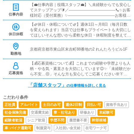
ャー：月給 45万円＋インセンティブ 平均月給：60〜80
【💼仕事内容｜役職スタッフ💼】＼未経験からでも安心し
万円――――――――――――📌基礎〜中堅ポジション
てステップアップ🔰／――――――――――――📞✨お客
（安定収入）――――――――――――✅主任：月給 33〜
仕事内容
様対応（受付業務）✨――――――――――――お客様と
40万円✅社員：月給 28〜35万円――――――――――――
の対面での受付がメインです😊マニュアル完備📘最初は
⏰アルバイト（副業・学生もOK）――――――――――
【🌿休日・休暇について🌿】週休1日～月8日（毎月日数
先輩が横について一つずつ教えるので安心🤝「言葉づか
――✅アルバイト：時給 1,300円〜――――――――――
を変えられます）当店では仕事もプライベートも大切にし
い」「対応の流れ」も丁寧にサポートします🌸―――――
――✨インセンティブ（歩合給）について―――――――
休日休暇
てほしいそんな想いから柔軟な休日・休暇制度を整えてい
―――――――🧹✨清掃・環境づくり✨――――――――
―――――インセンティブとは、目標売上を達成した際に
ます😊✨🎂家族の誕生日💍記念日・大切なイベント🎉特別
――――キャストさんがお仕事をするお部屋から店内全般
支給される歩合給です💰対象はマネージャー以上の役職者
な予定がある日「大切な日を我慢しないといけない…
を清潔に保つお仕事です🧼難しい作業は一切なし🙆‍♂️気持
京都府京都市東山区末吉町88番地の2 れんたろうビル1F
となり、頑張った分だけ収入が上がります🔥――――――
😣」そんな心配は一切ありません🙅‍♂️しっかり相談できる
ちよく働ける空間をみんなで作ります🌈――――――――
勤務地
――――――👔体験入社OK！1日だけでもOK👌――――
環境なので安心して予定を立てられます🍀私たちはプライ
――――💻✨営業サイト更新作業✨――――――――――
――――――――実際の雰囲気を見てから正社員への切り
ベートが充実してこそ、仕事も全力で取り組めると考えて
【💰応募資格について💰】これまでの経験や学歴よりも人
――簡単な入力・更新が中心😊PCが苦手でも大丈夫🔰基
替えも歓迎です🌈
います😊無理をして働くのではなく心に余裕を持って気
柄・やる気・素直さを大切にしています😊✨「未経験だか
本操作からゆっくり覚えられます🖥️✨―――――――――
持ちよく仕事ができる環境を大切にしています🌸オンとオ
応募資格
ら不安…😣」そんな方も安心してご応募ください🌸👔社
―――🌱役職スタッフからのお仕事🌱―――――――――
フのバランスを取りながら長く安定して働ける職場です✨
員・アルバイト希望の方👔年齢は20歳〜40歳くらいまで
―――📊✨利益の管理✨数字の見方や考え方は一から丁寧
未経験の方も安心して続けていただけます😌
「店舗スタッフ」
（※高校生不可）となります🙆‍♂️学歴・職歴・業界経験は
にレクチャー😊未経験でも問題ありません🔰👩‍💼✨女子キ
の仕事情報を詳しく見る
一切不問🌈未経験スタートのスタッフも多数在籍🔰基礎か
ャストの指導・管理✨相談に乗ったり働きやすい環境を整
ら丁寧に教えるので安心です📘😊学生アルバイトも大歓
える役割🤝信頼関係を大切にします💗👨‍💼✨男子スタッフ
こだわり条件
迎📚✨勤務時間や出勤日の相談もOK🕒学校やプライベー
の管理✨チームで協力しながらお店を運営していきます🌈
正社員
アルバイト
土日のみ可
週休2日制
日払い可
資格手当あり
トと両立しながら無理なく働けます🍀🚗✨ドライバー希望
上下関係が厳しすぎない雰囲気です😊🎉✨イベント企画✨
の方✨🚗年齢制限はありません🙆‍♂️幅広く募集しておりま
「こんなイベントどうかな？」アイデア大歓迎💡自分の意
社会保険完備
交通費支給
寮・社宅あり
研修あり
未経験可
す🌈
見が形になるやりがいある仕事です✨🏬✨新規店舗開発✨
経験者歓迎
シニア歓迎
学歴不問
履歴書不要
幹部候補
将来につながる大きなチャレンジも可能🚀成長したい方に
車･バイク通勤可
制服貸与
入社祝い金支給
在宅ワーク可
ピッタリです🌟――――――――――――🔰未経験の方へ
🔰――――――――――――最初から全部できなくてOK