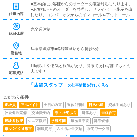
■基本的にお客様からのオーダーの電話対応になります。
■お客様からのオーダーを整理し、ドライバーへ指示を出
仕事内容
したり、コンパニオンからのインコールやアウトコール及
び料金の指示等になります。難しいトーク技術は必要なく
マニュアルに沿った形でお話していただければ大丈夫で
完全週休制
す。またお電話での接客業務になりますので、言葉遣いや
休日休暇
マナーも身につくので学生のバイトも多数在籍しておりま
す。■老舗だからこそ常識のある女性が集まり紳士的なお
客様が何度もご利用してい頂いております。■風俗業はま
兵庫県姫路市■各線姫路駅から徒歩5分
勤務地
だまだグレーなイメージを持たれがちですが、当店は法律
厳守！きちんと納税義務も徹底しております。もちろん反
社会勢力等との付き合い関係も一切無く、社長、従業員全
18歳以上やる気と根気があり、健康であれば誰でも大丈
員一般企業からの転職です。■弊社は昼間の会社と変わら
夫です！
応募資格
ず「安心してやりがいのある楽しい仕事。
「店舗スタッフ」
の仕事情報を詳しく見る
こだわり条件
正社員
アルバイト
土日のみ可
週休2日制
日払い可
資格手当あり
社会保険完備
交通費支給
寮・社宅あり
研修あり
未経験可
経験者歓迎
シニア歓迎
学歴不問
履歴書不要
幹部候補
車･バイク通勤可
制服貸与
入社祝い金支給
在宅ワーク可