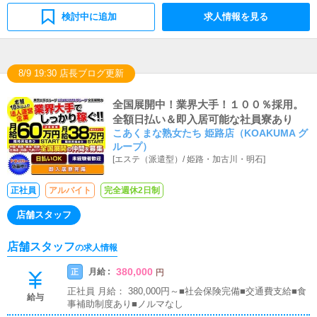
検討中に追加
求人情報を見る
8/9 19:30 店長ブログ更新
全国展開中！業界大手！１００％採用。
全額日払い＆即入居可能な社員寮あり
こあくまな熟女たち 姫路店（KOAKUMA グ
ループ）
[
エステ（派遣型）
/
姫路・加古川・明石
]
正社員
アルバイト
完全週休2日制
店舗スタッフ
店舗スタッフ
の求人情報
380,000
月給 :
正
円
正社員 月給： 380,000円～■社会保険完備■交通費支給■食
給与
事補助制度あり■ノルマなし