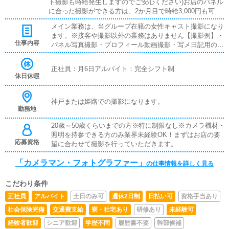
ト撮影も時給発生しますのでご安心ください)お店のパネル
に合った撮影ができる方は、2か月目で時給3,000円も可能
です！
メイン業務は、当グループ在籍の女性キャスト撮影になり
ます。※接客や撮影以外の業務はありません【撮影例】・
仕事内容
パネル写真撮影・プロフィール動画撮影・写メ日記用の撮
影・バナー用の素材撮影まず、はじめにテスト撮影を行っ
て頂きます。撮影要望をお伝えしながら、1～2時間ほど
正社員：月6日アルバイト：完全シフト制
簡易的な撮影となります。業界未経験でも大丈夫ですの
休日休暇
で、まずはお気軽にお問合せください。
神戸または姫路での撮影になります。
勤務地
20歳～50歳くらいまでの方※特に制限なし※カメラ機材・
照明を持参できる方のみ業界未経験OK！まずはお店の要
応募資格
望に合わせて撮影を行っていただきます。
「カメラマン・フォトグラファー」
の仕事情報を詳しく見る
こだわり条件
正社員
アルバイト
土日のみ可
週休2日制
日払い可
資格手当あり
社会保険完備
交通費支給
寮・社宅あり
研修あり
未経験可
経験者歓迎
シニア歓迎
学歴不問
履歴書不要
幹部候補