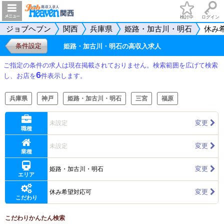
検討中
ログイン
ジョブヘブン
関西
兵庫県
姫路・加古川・明石
休み
条件設定
姫路・加古川・明石の高収入求人
ご指定の条件の求人は現在掲載されておりません。検索範囲を広げて検索
6
し、お店を
件表示します。
兵庫県
神戸
姫路・加古川・明石
三宮
福原
変更
未設定
職種
変更
未設定
業種
変更
姫路・加古川・明石
エリア
変更
休み希望対応可
こだわり
こだわりかんたん検索