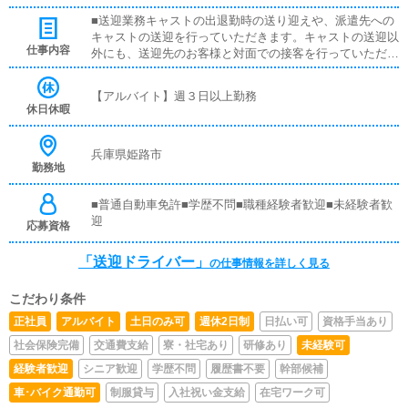
■送迎業務キャストの出退勤時の送り迎えや、派遣先への
キャストの送迎を行っていただきます。キャストの送迎以
仕事内容
外にも、送迎先のお客様と対面での接客を行っていただき
ます。お客様のご案内時に、システムの説明や料金の受け
取り等、対面での簡単な接客になります。最初は先輩ドラ
【アルバイト】週３日以上勤務
イバーと同乗して行動し、業務の流れを覚えていただきま
休日休暇
すので、未経験の方でも安心して働けます。ガソリン代・
高速代は支給します。
兵庫県姫路市
勤務地
■普通自動車免許■学歴不問■職種経験者歓迎■未経験者歓
迎
応募資格
「送迎ドライバー」
の仕事情報を詳しく見る
こだわり条件
正社員
アルバイト
土日のみ可
週休2日制
日払い可
資格手当あり
社会保険完備
交通費支給
寮・社宅あり
研修あり
未経験可
経験者歓迎
シニア歓迎
学歴不問
履歴書不要
幹部候補
車･バイク通勤可
制服貸与
入社祝い金支給
在宅ワーク可