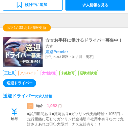
検討中に追加
求人情報を見る
8/9 17:00 お店情報更新
☆☆お手軽に働けるドライバー募集中！
☆☆
姫路Premier
[
デリヘル
/
姫路・加古川・明石
]
正社員
アルバイト
女性歓迎
未経験可
経験者歓迎
送迎ドライバー
送迎ドライバー
の求人情報
1,052
時給 :
ア
円
■試用期間あり■賞与あり■ガソリン代支給時給：1052円～
給与
走行距離に応じてガソリン代金補助※社用車有りなので免
許さえあればOK♪大型ボーナス支給有り！！