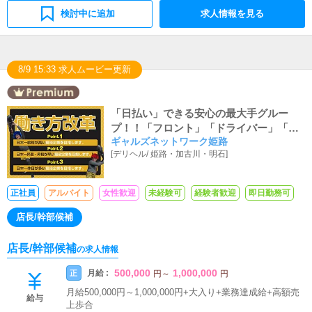
検討中に追加
求人情報を見る
8/9 15:33 求人ムービー更新
「日払い」できる安心の最大手グルー
プ！！「フロント」「ドライバー」「レ
ギャルズネットワーク姫路
タッチャー」「カメラマン」随時大募集
[
デリヘル
/
姫路・加古川・明石
]
中！！女性スタッフも働きやすい充実環
境！！「寮完備」！「車なしOK（社用車
あり）」！「未経験大歓迎」！一度でい
正社員
アルバイト
女性歓迎
未経験可
経験者歓迎
即日勤務可
いから働いてみて下さい♪(*‘∀‘)
店長/幹部候補
店長/幹部候補
の求人情報
500,000
1,000,000
月給 :
正
円
～
円
月給500,000円～1,000,000円+大入り+業務達成給+高額売
給与
上歩合