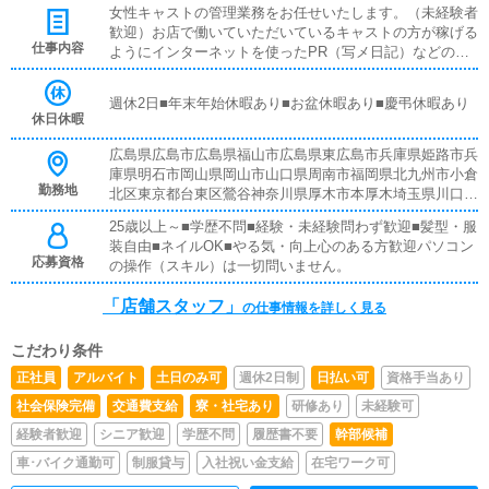
女性キャストの管理業務をお任せいたします。（未経験者
歓迎）お店で働いていただいているキャストの方が稼げる
仕事内容
ようにインターネットを使ったPR（写メ日記）などの使
い方などのアドバイスを行っていただきます同業他店のよ
うな電話対応、難しいパソコン業務などは店舗運営スタッ
週休2日■年末年始休暇あり■お盆休暇あり■慶弔休暇あり
フは致しません。
休日休暇
広島県広島市広島県福山市広島県東広島市兵庫県姫路市兵
庫県明石市岡山県岡山市山口県周南市福岡県北九州市小倉
勤務地
北区東京都台東区鶯谷神奈川県厚木市本厚木埼玉県川口市
西川口香川県高松市お好きなエリアで勤務可能です。※特
25歳以上～■学歴不問■経験・未経験問わず歓迎■髪型・服
に『どこでも大丈夫』な方は優遇いたします。
装自由■ネイルOK■やる気・向上心のある方歓迎パソコン
応募資格
の操作（スキル）は一切問いません。
「店舗スタッフ」
の仕事情報を詳しく見る
こだわり条件
正社員
アルバイト
土日のみ可
週休2日制
日払い可
資格手当あり
社会保険完備
交通費支給
寮・社宅あり
研修あり
未経験可
経験者歓迎
シニア歓迎
学歴不問
履歴書不要
幹部候補
車･バイク通勤可
制服貸与
入社祝い金支給
在宅ワーク可