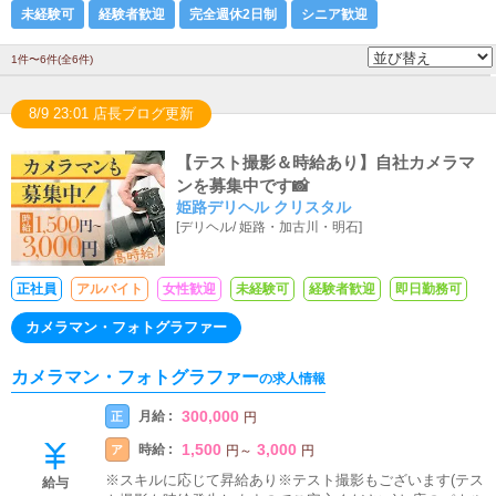
未経験可
経験者歓迎
完全週休2日制
シニア歓迎
1件〜6件(全6件)
8/9 23:01 店長ブログ更新
【テスト撮影＆時給あり】自社カメラマ
ンを募集中です📸
姫路デリヘル クリスタル
[
デリヘル
/
姫路・加古川・明石
]
正社員
アルバイト
女性歓迎
未経験可
経験者歓迎
即日勤務可
カメラマン・フォトグラファー
カメラマン・フォトグラファー
の求人情報
300,000
月給 :
正
円
1,500
3,000
時給 :
ア
円
～
円
※スキルに応じて昇給あり※テスト撮影もございます(テス
給与