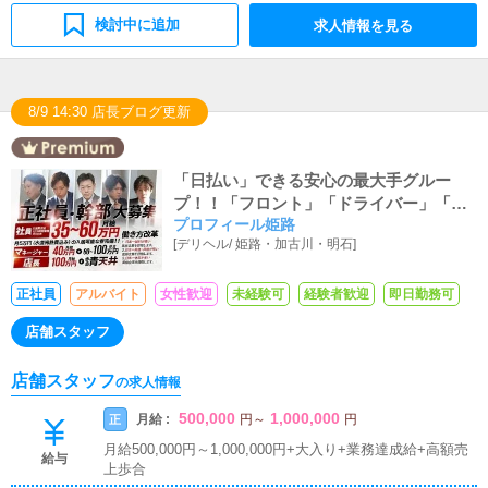
検討中に追加
求人情報を見る
8/9 14:30 店長ブログ更新
「日払い」できる安心の最大手グルー
プ！！「フロント」「ドライバー」「レ
プロフィール姫路
タッチャー」「カメラマン」随時大募集
[
デリヘル
/
姫路・加古川・明石
]
中！！女性スタッフも働きやすい充実環
境！！「寮完備」！「車なしOK（社用車
あり）」！「未経験大歓迎」！一度でい
正社員
アルバイト
女性歓迎
未経験可
経験者歓迎
即日勤務可
いから働いてみて下さい♪(*‘∀‘)
店舗スタッフ
店舗スタッフ
の求人情報
500,000
1,000,000
月給 :
正
円
～
円
月給500,000円～1,000,000円+大入り+業務達成給+高額売
給与
上歩合