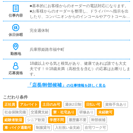
■基本的にお客様からのオーダーの電話対応になります。
■お客様からのオーダーを整理し、ドライバーへ指示を出
仕事内容
したり、コンパニオンからのインコールやアウトコール及
び料金の指示等になります。難しいトーク技術は必要なく
マニュアルに沿った形でお話していただければ大丈夫で
完全週休制
す。またお電話での接客業務になりますので、言葉遣いや
休日休暇
マナーも身につくので学生のバイトも多数在籍しておりま
す。■老舗だからこそ常識のある女性が集まり紳士的なお
客様が何度もご利用してい頂いております。■風俗業はま
兵庫県姫路市福中町
勤務地
だまだグレーなイメージを持たれがちですが、当店は法律
厳守！きちんと納税義務も徹底しております。もちろん反
18歳以上やる気と根気があり、健康であれば誰でも大丈
社会勢力等との付き合い関係も一切無く、社長、従業員全
夫です！※18歳未満（高校生を含む）の応募はお断りしま
員一般企業からの転職です。■弊社は昼間の会社と変わら
応募資格
す。
ず「安心してやりがいのある楽しい仕事。
「店長/幹部候補」
の仕事情報を詳しく見る
こだわり条件
正社員
アルバイト
土日のみ可
週休2日制
日払い可
資格手当あり
社会保険完備
交通費支給
寮・社宅あり
研修あり
未経験可
経験者歓迎
シニア歓迎
学歴不問
履歴書不要
幹部候補
車･バイク通勤可
制服貸与
入社祝い金支給
在宅ワーク可