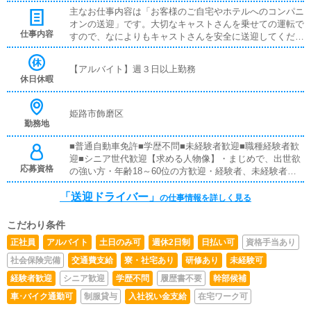
主なお仕事内容は「お客様のご自宅やホテルへのコンパニ
オンの送迎」です。大切なキャストさんを乗せての運転で
仕事内容
すので、なによりもキャストさんを安全に送迎してくださ
る方を募集しております。ドライバー専業の方はもちろ
ん、本業とのかけもちをお考えの方も大歓迎です。待遇面
【アルバイト】週３日以上勤務
では「週払い」「完全時給制」「ガソリン代補助」「自由
休日休暇
シフト」「ほぼ私服勤務OK」「かけもちOK」と働きやす
い環境をご用意しております。
姫路市飾磨区
勤務地
■普通自動車免許■学歴不問■未経験者歓迎■職種経験者歓
迎■シニア世代歓迎【求める人物像】・まじめで、出世欲
応募資格
の強い方・年齢18～60位の方歓迎・経験者、未経験者と
もに大歓迎です!・本気で稼ぎたい方・新しいエンターテ
「送迎ドライバー」
イメントを送り出したい方【男性従業員急募】・現在の職
の仕事情報を詳しく見る
場に限界を感じている方・諸事情にて新しい業種に挑戦し
たい方・周りの人以上に収入をＧＥＴしたい方経験者・未
こだわり条件
経験者問わず、店長への最短距離で働けます。
正社員
アルバイト
土日のみ可
週休2日制
日払い可
資格手当あり
社会保険完備
交通費支給
寮・社宅あり
研修あり
未経験可
経験者歓迎
シニア歓迎
学歴不問
履歴書不要
幹部候補
車･バイク通勤可
制服貸与
入社祝い金支給
在宅ワーク可