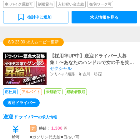
車･バイク通勤可
制服貸与
入社祝い金支給
在宅ワーク可
検討中に追加
求人情報を見る
8/9 23:00 求人ムービー更新
【採用率UP中】送迎ドライバー大募
集！〜あなたのハンドルで女の子を笑顔
セクシャル
に〜
[
デリヘル
/
姫路・加古川・明石
]
正社員
アルバイト
未経験可
経験者歓迎
送迎ドライバー
送迎ドライバー
の求人情報
1,300
時給 :
ア
円
給与
■ガソリン代支給■日払い可