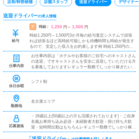
店長/幹部候補
店舗スタッフ
送迎ドライバー
デザイナー
送迎ドライバー
の求人情報
1,250
1,500
時給 :
ア
円
～
円
時給1,250円～1,500円3か月毎の給与査定システムで頑張
給与
れば頑張るほど高時給可能しかも待機時間も時給が発生す
るので、安定した収入をお約束します例 時給1,250円の場
合5時間15日出勤 93,750円8時間20日出勤 200,000円例 時
お仕事内容は「ホテルやお客様のご自宅へのキャストさん
給1,500円の場合5時間15日出勤 112,500円8時間20日出勤 2
の送迎」ですキャストさんを安全に送迎していただける方
40,000円
仕事内容
を募集しておりますレギュラー勤務でしっかり稼ぎたい方
はもちろん、副業としてお考えの方も歓迎いたします※ド
ライバーとしながらも結局はお客様の料金回収や色々な雑
シフト制
務をしなければならないお店が多いですが、当社は単純な
休日休暇
女性の送迎業務のみですのでご安心ください
名古屋エリア
勤務地
・18歳以上(50歳以上の方も活躍されております)・ご自身
名義お車持ち込み必須・未経験者大歓迎・掛け持ち大歓
応募資格
迎・短時間出勤はもちろんレギュラー勤務でしっかり稼ぎ
たい方大歓迎・業務委託契約になります
「送迎ドライバー」