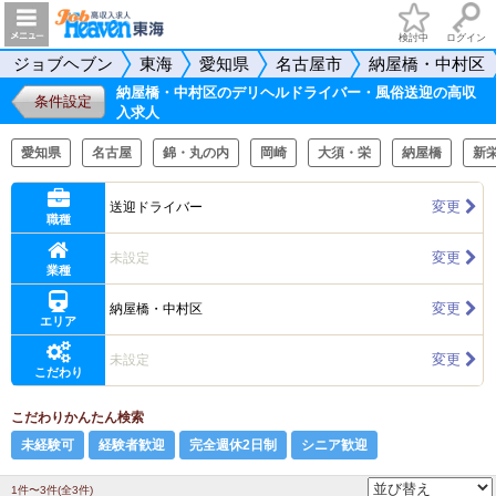
検討中
ログイン
ジョブヘブン
東海
愛知県
名古屋市
納屋橋・中村区
納屋橋・中村区のデリヘルドライバー・風俗送迎の高収
条件設定
入求人
愛知県
名古屋
錦・丸の内
岡崎
大須・栄
納屋橋
新
変更
送迎ドライバー
職種
変更
未設定
業種
変更
納屋橋・中村区
エリア
変更
未設定
こだわり
こだわりかんたん検索
未経験可
経験者歓迎
完全週休2日制
シニア歓迎
1件〜3件(全3件)