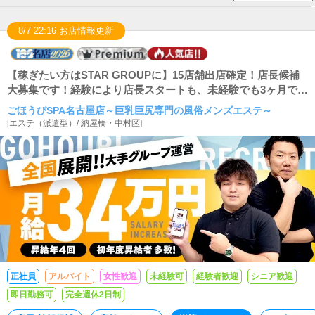
8/7 22:16 お店情報更新
【稼ぎたい方はSTAR GROUPに】15店舗出店確定！店長候補
大募集です！経験により店長スタートも、未経験でも3ヶ月で店
長に昇格可能です！
ごほうびSPA名古屋店～巨乳巨尻専門の風俗メンズエステ～
[
エステ（派遣型）
/
納屋橋・中村区
]
正社員
アルバイト
女性歓迎
未経験可
経験者歓迎
シニア歓迎
即日勤務可
完全週休2日制