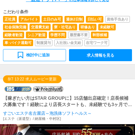
の仕事情報を詳しく見る
こだわり条件
正社員
アルバイト
土日のみ可
週休2日制
日払い可
資格手当あり
社会保険完備
交通費支給
寮・社宅あり
研修あり
未経験可
経験者歓迎
シニア歓迎
学歴不問
履歴書不要
幹部候補
車･バイク通勤可
制服貸与
入社祝い金支給
在宅ワーク可
検討中に追加
求人情報を見る
8/7 13:22 求人ムービー更新
【稼ぎたい方はSTAR GROUPに】15店舗出店確定！店長候補
大募集です！経験により店長スタートも、未経験でも3ヶ月で店
長に昇格可能です！
すごいエステ名古屋店～泡洗体ソフトヘルス～
[
エステ（派遣型）
/
納屋橋・中村区
]