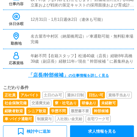
仕事内容
立案および戦術の策定キャストの採用面接および育成計画
の実施従業員に対する教育・指導およびマネジメント広告
運用の管理および各種プロモーション施策の企画・実行売
12月31日・1月1日週休2日（連休も可能）
上管理を含む数値目標の達成に向けた業務遂行新店舗の企
休日休暇
画・立案および開業準備・立ち上げ対応
名古屋市中村区（納屋橋周辺）✅車通勤可能・無料駐車場
完備
勤務地
年齢不問【在籍スタッフ】松浦40歳（店長）経験8年高橋
39歳（副店長）経験11年✅現在 “ 幹部候補 ” に募集枠あり
応募資格
「店長/幹部候補」
の仕事情報を詳しく見る
こだわり条件
正社員
アルバイト
土日のみ可
週休2日制
日払い可
資格手当あり
社会保険完備
交通費支給
寮・社宅あり
研修あり
未経験可
経験者歓迎
シニア歓迎
学歴不問
履歴書不要
幹部候補
車･バイク通勤可
制服貸与
入社祝い金支給
在宅ワーク可
検討中に追加
求人情報を見る