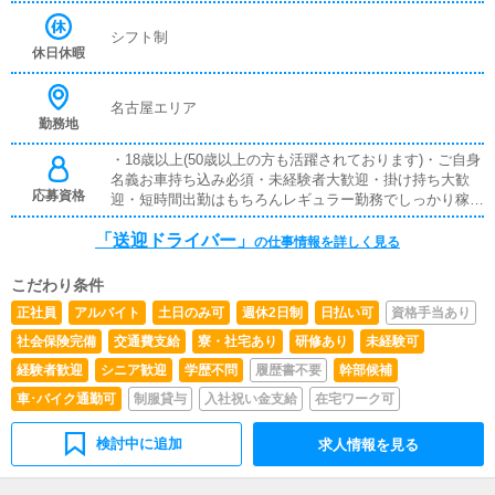
はもちろん、副業としてお考えの方も歓迎いたします※ド
ライバーとしながらも結局はお客様の料金回収や色々な雑
シフト制
務をしなければならないお店が多いですが、当社は単純な
休日休暇
女性の送迎業務のみですのでご安心ください
名古屋エリア
勤務地
・18歳以上(50歳以上の方も活躍されております)・ご自身
名義お車持ち込み必須・未経験者大歓迎・掛け持ち大歓
応募資格
迎・短時間出勤はもちろんレギュラー勤務でしっかり稼ぎ
たい方大歓迎・業務委託契約になります
「送迎ドライバー」
の仕事情報を詳しく見る
こだわり条件
正社員
アルバイト
土日のみ可
週休2日制
日払い可
資格手当あり
社会保険完備
交通費支給
寮・社宅あり
研修あり
未経験可
経験者歓迎
シニア歓迎
学歴不問
履歴書不要
幹部候補
車･バイク通勤可
制服貸与
入社祝い金支給
在宅ワーク可
検討中に追加
求人情報を見る