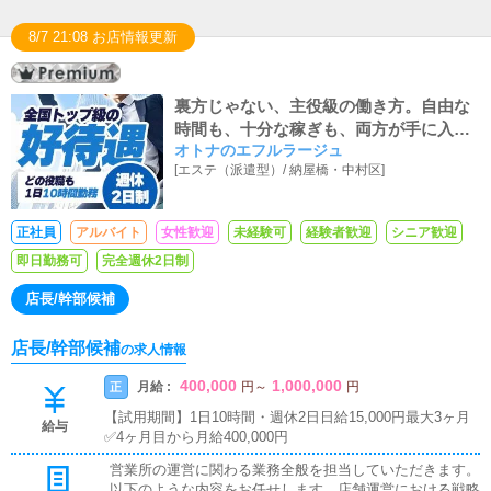
8/7 21:08 お店情報更新
裏方じゃない、主役級の働き方。自由な
時間も、十分な稼ぎも、両方が手に入る
オトナのエフルラージュ
正社員募集！
[
エステ（派遣型）
/
納屋橋・中村区
]
正社員
アルバイト
女性歓迎
未経験可
経験者歓迎
シニア歓迎
即日勤務可
完全週休2日制
店長/幹部候補
店長/幹部候補
の求人情報
400,000
1,000,000
月給 :
正
円
～
円
【試用期間】1日10時間・週休2日日給15,000円最大3ヶ月
給与
✅4ヶ月目から月給400,000円
営業所の運営に関わる業務全般を担当していただきます。
以下のような内容をお任せします。店舗運営における戦略