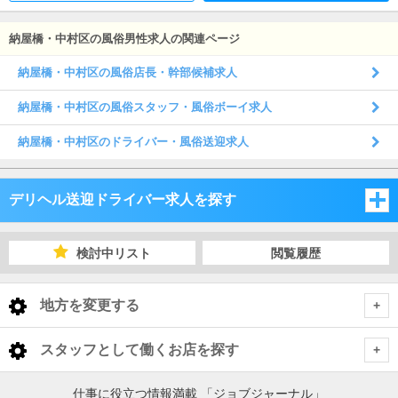
納屋橋・中村区の風俗男性求人の関連ページ
納屋橋・中村区の風俗店長・幹部候補求人
納屋橋・中村区の風俗スタッフ・風俗ボーイ求人
納屋橋・中村区のドライバー・風俗送迎求人
デリヘル送迎ドライバー求人を探す
愛知県
検討中リスト
閲覧履歴
岐阜県
愛知県
地方を変更する
三重県
岐阜県
愛知県 デリヘル送迎ドライバー
<
全国トップ
スタッフとして働くお店を探す
静岡県
三重県
名古屋市
岐阜県 デリヘル送迎ドライバー
北海道 男性高収入
愛知県
仕事に役立つ情報満載 「ジョブジャーナル」