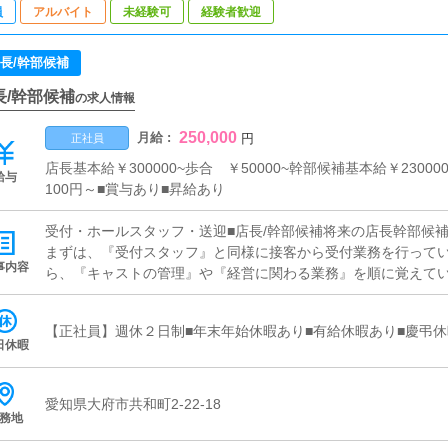
員
アルバイト
未経験可
経験者歓迎
長/幹部候補
長/幹部候補
の求人情報
250,000
月給 :
円
正社員
店長基本給￥300000~歩合 ￥50000~幹部候補基本給￥23000
給与
100円～■賞与あり■昇給あり
受付・ホールスタッフ・送迎■店長/幹部候補将来の店長幹部候
まずは、『受付スタッフ』と同様に接客から受付業務を行って
事内容
ら、『キャストの管理』や『経営に関わる業務』を順に覚えて
いで、店長として新しい店舗の運営をお任せします。■キャスト
ャストの方が稼げるようにインターネットを使ったPR（写メ日
【正社員】週休２日制■年末年始休暇あり■有給休暇あり■慶弔
を行っていただきます。■PC更新業務ヘブンネットなど、ポー
日休暇
行っていただきます。キャストの出勤情報やイベント、求人ブ
ボタンを押すだけや、ブログの更新時に簡単に文字が入力出来れ
でも簡単にできます。■対面接客・受付業務お客様からのお問合
愛知県大府市共和町2-22-18
務地
ていただきます。予約の確認や、会計作業、注意事項の喚起な
ルや、先輩スタッフに付いて業務内容を見ながら徐々に覚えて