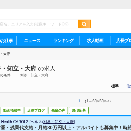
のお仕事
ニュース
ランキング
求人動画
店長ブ
・大府
谷・知立・大府
の求人
の条件…
刈谷・知立・大府
標準
信
1
（1～6件/6件中）
動画掲載中
店長ブログ
先輩の声
SNS応募
n Health CAROL2
[
ヘルス
/
刈谷・知立・大府
]
番・残業代支給・月給30万円以上・アルバイトも募集中！時給15