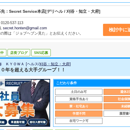
募先：
Secret Service本店
[デリヘル / 刈谷・知立・大府]
0120-537-113
L
secret.honten@gmail.com
検討中に
話の際は「ジョブヘブン見た」とお伝えください。
載中
店長ブログ
SNS応募
海 ＫＹＯＷＡ
[
ヘルス
/
刈谷・知立・大府
]
３０年を超える大手グループ！！
こだわり条件
土日のみ可
週休2
資格手当あり
社会保
寮・社宅あり
未経
学歴不問
履歴書
在宅ワーク可