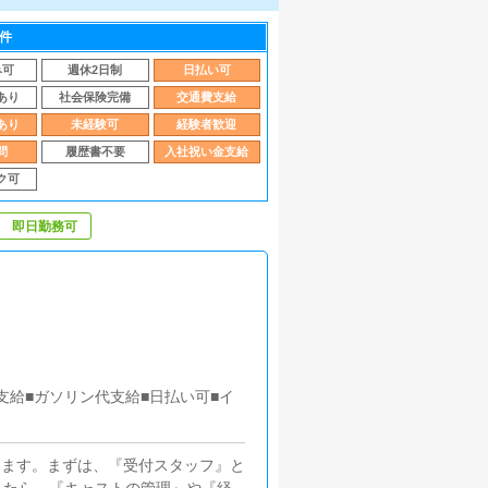
件
み可
週休2日制
日払い可
あり
社会保険完備
交通費支給
あり
未経験可
経験者歓迎
問
履歴書不要
入社祝い金支給
ク可
即日勤務可
支給■ガソリン代支給■日払い可■イ
きます。まずは、『受付スタッフ』と