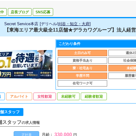
載中
店長ブログ
SNS応募
Secret Service本店
[
デリヘル
/
刈谷・知立・大府
]
【東海エリア最大級全11店舗★デラカワグループ】法人経営・法
こだわり条件
土日のみ可
週休2
資格手当あり
社会保
寮・社宅あり
未経
学歴不問
履歴書
在宅ワーク可
員
アルバイト
女性歓迎
未経験可
経験者歓迎
舗スタッフ
舗スタッフ
の求人情報
330,000
月給 :
円
正社員