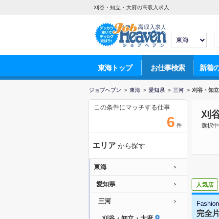
刈谷・知立・大府の高収入求人
東海トップ
お仕事検索
新着
ジョブヘブン
>
東海
>
愛知県
>
三河
>
刈谷・知立
この条件にマッチする仕事
刈
6
件
選択中
エリア
から探す
東海
愛知県
人気店
三河
Fashio
完全片
刈谷・知立・大府