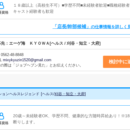
安心して働けます。■清掃・備品管理お客様やキャストの方に快
１８歳以上（高校生不可）■学歴不問■未経験者歓迎■職種経験者
清掃や備品の管理・補充を行っていただきます。
キャスト経験者も歓迎
募資格
「店長/幹部候補」
の仕事情報を詳しく
募先：
エーゲ海 ＫＹＯＷＡ
[ヘルス / 刈谷・知立・大府]
0562-48-8848
L
mixykyuzin1520@gmail.com
検討中に
話の際は「ジョブヘブン見た」とお伝えください。
ションヘルスレジェンド
[
ヘルス
/
刈谷・知立・大府
]
20歳～未経験者OK、学歴不問、健康的な方随時昇給あり！※1
断りします。
募資格