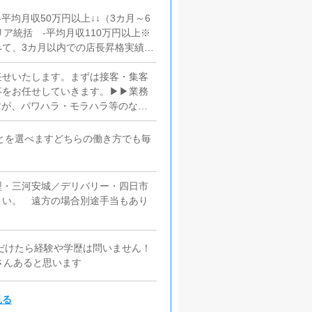
-平均月収50万円以上↓↓（3カ月～6
リア統括 -平均月収110万円以上※
て、3カ月以内での店長昇格実績あ
任せいたします。まずは接客・集客
事をお任せしていきます。▶▶業務
すが、パワハラ・モラハラ等のない
いけます
」とを選べますどちらの働き方でも毎
型・三河安城／デリバリー・四日市
さい。 遠方の場合別途手当もあり
ただけたら経験や学歴は問いません！
さんあると思います
見る