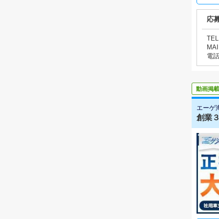
応
TEL
MAI
電
動画掲
エーゲ
創業