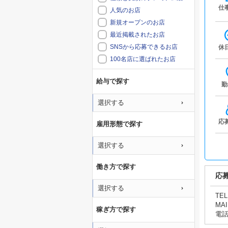
仕
人気のお店
新規オープンのお店
最近掲載されたお店
SNSから応募できるお店
休
100名店に選ばれたお店
給与で探す
勤
選択する
応
雇用形態で探す
選択する
働き方で探す
応
選択する
TEL
MAI
稼ぎ方で探す
電