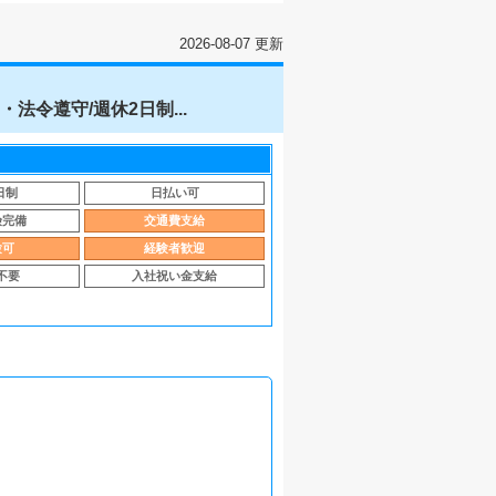
2026-08-07 更新
令遵守/週休2日制...
日制
日払い可
険完備
交通費支給
験可
経験者歓迎
不要
入社祝い金支給