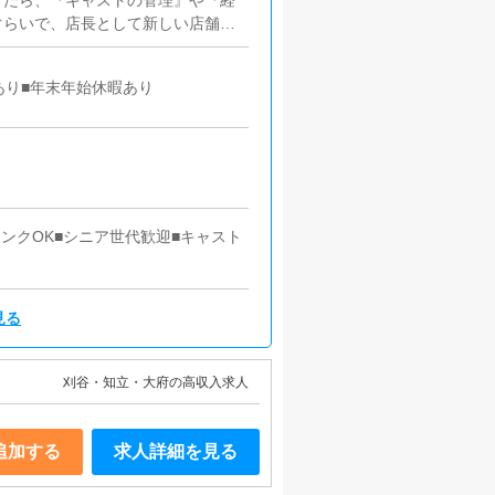
きたら、『キャストの管理』や『経
ぐらいで、店長として新しい店舗の
せや来店されたお客様の案内を行っ
どをお願いします。簡単なマニュア
あり■年末年始休暇あり
いただきますので、未経験の方でも
々な企画を提案していただきます。
ストの方の入店数の増加】など、売
理お店で働いていただいているキャ
）などの使い方などのアドバイスを
ルサイト等の店舗情報更新作業を行
グの作成となります。基本的にはボ
ンクOK■シニア世代歓迎■キャスト
問題ありません。PCが苦手な人で
適にお過ごしいただくため、店内の
見る
刈谷・知立・大府の高収入求人
追加する
求人詳細を見る