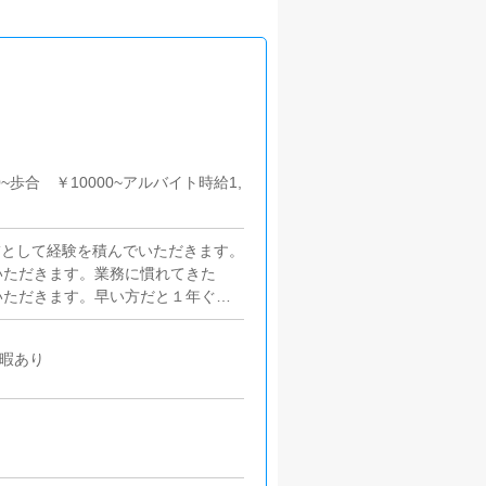
0~歩合 ￥10000~アルバイト時給1,
補として経験を積んでいただきます。
いただきます。業務に慣れてきた
いただきます。早い方だと１年ぐら
管理お店で働いていただいているキ
記）などの使い方などのアドバイス
休暇あり
タルサイト等の店舗情報更新作業を
ログの作成となります。基本的には
ば問題ありません。PCが苦手な人
せや来店されたお客様の案内を行っ
どをお願いします。簡単なマニュア
いただきますので、未経験の方でも