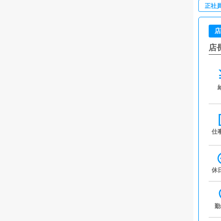
正社
店
店
仕
休
勤