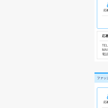
応
応
TEL
MAI
電
ファッ
応