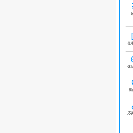
仕
休
勤
応