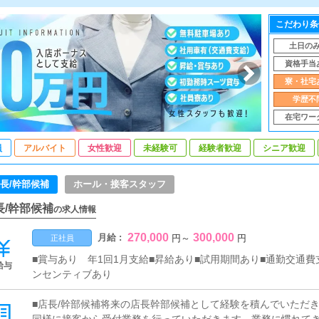
こだわり条
土日の
資格手当
寮・社宅
学歴不
在宅ワー
員
アルバイト
女性歓迎
未経験可
経験者歓迎
シニア歓迎
長/幹部候補
ホール・接客スタッフ
長/幹部候補
の求人情報
270,000
300,000
月給 :
円
～
円
正社員
■賞与あり 年1回1月支給■昇給あり■試用期間あり■通勤交通費
給与
ンセンティブあり
■店長/幹部候補将来の店長幹部候補として経験を積んでいただ