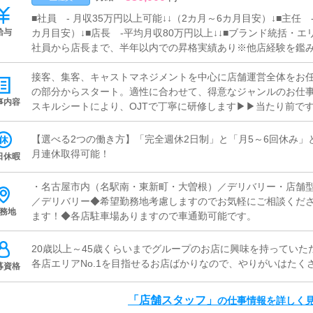
■社員 - 月収35万円以上可能↓↓（2カ月～6カ月目安）↓■主任 
給与
カ月目安）↓■店長 -平均月収80万円以上↓↓■ブランド統括・エ
社員から店長まで、半年以内での昇格実績あり※他店経験を鑑み
り
接客、集客、キャストマネジメントを中心に店舗運営全体をお
の部分からスタート。適性に合わせて、得意なジャンルのお仕
事内容
スキルシートにより、OJTで丁寧に研修します▶▶当たり前で
環境です▶▶定期的な面談で、迷いなくキャリアパスを作って
【選べる2つの働き方】「完全週休2日制」と「月5～6回休み
月連休取得可能！
日休暇
・名古屋市内（名駅南・東新町・大曽根）／デリバリー・店舗
／デリバリー◆希望勤務地考慮しますのでお気軽にご相談くだ
務地
ます！◆各店駐車場ありますので車通勤可能です。
20歳以上～45歳くらいまでグループのお店に興味を持ってい
各店エリアNo.1を目指せるお店ばかりなので、やりがいはたく
募資格
「店舗スタッフ」
の仕事情報を詳しく