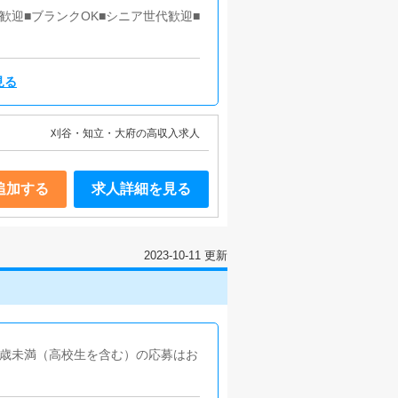
適にお過ごしいただくため、店内の
歓迎■ブランクOK■シニア世代歓迎■
見る
刈谷・知立・大府の高収入求人
追加する
求人詳細を見る
2023-10-11 更新
8歳未満（高校生を含む）の応募はお