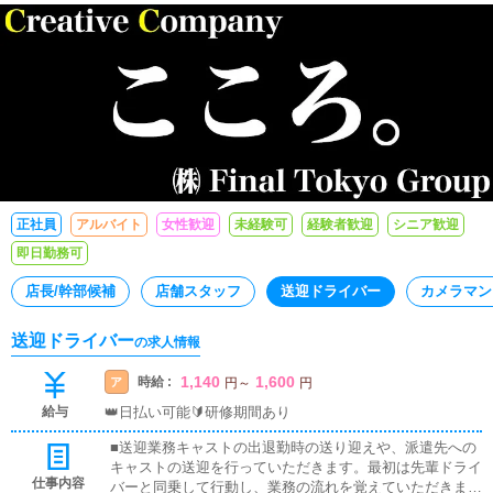
正社員
アルバイト
女性歓迎
未経験可
経験者歓迎
シニア歓迎
即日勤務可
店長/幹部候補
店舗スタッフ
送迎ドライバー
カメラマン
送迎ドライバー
の求人情報
1,140
1,600
時給 :
ア
円
～
円
給与
👑日払い可能🔰研修期間あり
■送迎業務キャストの出退勤時の送り迎えや、派遣先への
キャストの送迎を行っていただきます。最初は先輩ドライ
仕事内容
バーと同乗して行動し、業務の流れを覚えていただきます