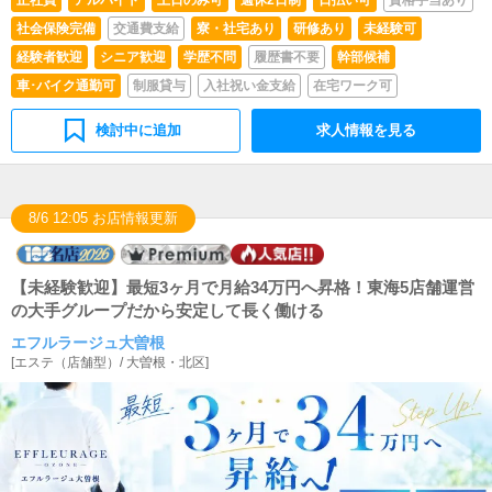
社会保険完備
交通費支給
寮・社宅あり
研修あり
未経験可
経験者歓迎
シニア歓迎
学歴不問
履歴書不要
幹部候補
車･バイク通勤可
制服貸与
入社祝い金支給
在宅ワーク可
検討中に追加
求人情報を見る
8/6 12:05 お店情報更新
【未経験歓迎】最短3ヶ月で月給34万円へ昇格！東海5店舗運営
の大手グループだから安定して長く働ける
エフルラージュ大曽根
[
エステ（店舗型）
/
大曽根・北区
]