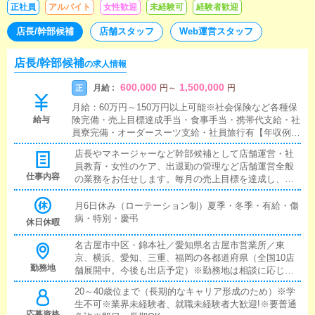
正社員
アルバイト
女性歓迎
未経験可
経験者歓迎
店長/幹部候補
店舗スタッフ
Web運営スタッフ
店長/幹部候補
の求人情報
600,000
1,500,000
月給 :
正
円
～
円
月給：60万円～150万円以上可能※社会保険など各種保
給与
険完備・売上目標達成手当・食事手当・携帯代支給・社
員寮完備・オーダースーツ支給・社員旅行有【年収例】
1000万円以上／店長(39歳・入社10年目)月給 70万円＋
店長やマネージャーなど幹部候補として店舗運営・社
賞与100万円(年2回)※年齢など実力を考慮の上優遇しま
員教育・女性のケア、出退勤の管理など店舗運営全般
す。※社会保険・厚生年金・雇用保険加入制度有※社用
仕事内容
の業務をお任せします。毎月の売上目標を達成し、利
車支給(レクサス、ベンツ、アルファードなど)※食事
益を出すことでご自身のお給料に＋α出来高の達成金が
代・携帯代支給法人として店舗経営しておりますので各
基本給にプラスされます。役職により手当の割合が変
月6日休み（ローテーション制）夏季・冬季・有給・傷
種保険も完備！ご家族のある方も安心して働けます。※
わってきます。店長クラスはこの達成金が大きいので
病・特別・慶弔
店長Nのコメント社会保険など各種保険完備はもちろん
休日休暇
貴方の手腕次第で店舗運営が大きく左右されます。月
のこと、年2回高級オーダースーツが作れたり、年1回社
給100万円の高みに登り詰めることもぜんぜん不可能で
名古屋市中区・錦本社／愛知県名古屋市営業所／東
員旅行に行ったり、福利厚生がとにかくしっかりしてま
はありません。店内のあらゆる業務を経験・把握し、
京、横浜、愛知、三重、福岡の各都道府県（全国10店
す。未経験の方でも、全力でサポートをして店長候補ま
上に進むにつれ、面接や女性スタッフの教育等の人事
勤務地
舗展開中。今後も出店予定）※勤務地は相談に応じま
で育てます！一緒に頑張りませんか？
管理、広告戦略や経営管理など責任が重くなります
す。※18歳未満（高校生を含む）の応募はお断りしま
20～40歳位まで（長期的なキャリア形成のため）※学
が、そのぶんやりがいも十分で、やる気と実力次第で
す。
生不可※業界未経験者、就職未経験者大歓迎!※要普通
収入を大幅に増やしていくことが可能です。
応募資格