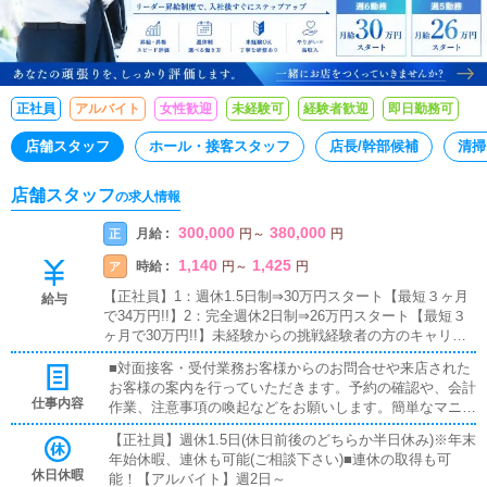
正社員
アルバイト
女性歓迎
未経験可
経験者歓迎
即日勤務可
店舗スタッフ
ホール・接客スタッフ
店長/幹部候補
清掃
店舗スタッフ
の求人情報
300,000
380,000
月給 :
正
円
～
円
1,140
1,425
時給 :
ア
円
～
円
【正社員】1：週休1.5日制⇒30万円スタート【最短３ヶ月
給与
で34万円!!】2：完全週休2日制⇒26万円スタート【最短３
ヶ月で30万円!!】未経験からの挑戦経験者の方のキャリア
ップ。どちらでも対応可能です！
■対面接客・受付業務お客様からのお問合せや来店された
お客様の案内を行っていただきます。予約の確認や、会計
仕事内容
作業、注意事項の喚起などをお願いします。簡単なマニュ
アルや、先輩スタッフに付いて業務内容を見ながら徐々に
【正社員】週休1.5日(休日前後のどちらか半日休み)※年末
覚えていただきますので、未経験の方でも安心して働けま
年始休暇、連休も可能(ご相談下さい)■連休の取得も可
す。■企画の立案【新規のお客様の増加】【お客様のリピ
休日休暇
能！【アルバイト】週2日～
ート率の向上】【キャストの方の入店数の増加】など、売