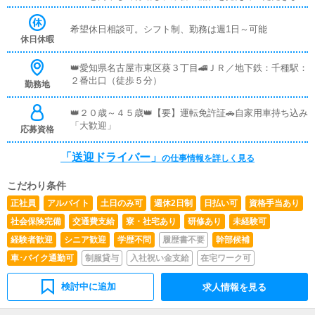
ので、未経験の方でも安心して働けます。お客様と対面で
接客をお願いすることはありません。ガソリン代・高速代
希望休日相談可。シフト制、勤務は週1日～可能
は支給します。■清掃業務送迎業務の空き時間に、事務所
休日休暇
や待機室の清掃を行っていただきます。キャストの送迎に
使うお車の清掃もお願いします。
👑愛知県名古屋市東区葵３丁目🚄ＪＲ／地下鉄：千種駅：
２番出口（徒歩５分）
勤務地
👑２０歳～４５歳👑【要】運転免許証🚗自家用車持ち込み
「大歓迎」
応募資格
「送迎ドライバー」
の仕事情報を詳しく見る
こだわり条件
正社員
アルバイト
土日のみ可
週休2日制
日払い可
資格手当あり
社会保険完備
交通費支給
寮・社宅あり
研修あり
未経験可
経験者歓迎
シニア歓迎
学歴不問
履歴書不要
幹部候補
車･バイク通勤可
制服貸与
入社祝い金支給
在宅ワーク可
検討中に追加
求人情報を見る