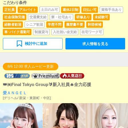
こだわり条件
正社員
アルバイト
土日のみ可
週休2日制
日払い可
資格手当あり
社会保険完備
交通費支給
寮・社宅あり
研修あり
未経験可
経験者歓迎
シニア歓迎
学歴不問
履歴書不要
幹部候補
車･バイク通勤可
制服貸与
入社祝い金支給
在宅ワーク可
検討中に追加
求人情報を見る
8/6 12:00 求人ムービー更新
👑㈱Final Tokyo Group🔰新入社員🔥全力応援
愛ＡＮＧＥＬ
[
デリヘル
/
新栄・東新町・中区
]