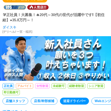
🔰正社員！大募集！🔥20代～30代の世代が活躍中です❗️【初任
給】●35.8万円～！
ダイスキ
[
デリヘル
/
一宮・稲沢
]
正社員
アルバイト
女性歓迎
未経験可
経験者歓迎
シニア歓迎
即日勤務可
店舗スタッフ
店長/幹部候補
送迎ドライバー
Webエン