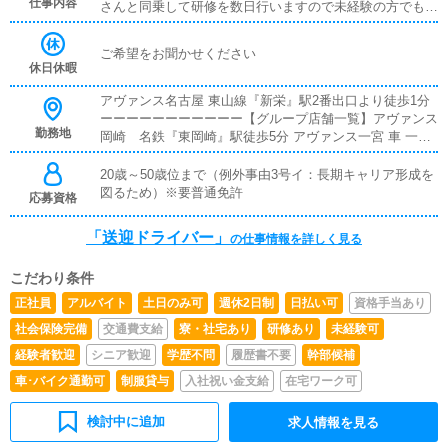
仕事内容
さんと同乗して研修を数日行いますので未経験の方でも安
心して業務ができるようにします。当社はマイカー持ち込
みの場合ガソリン代・高速代は支給します。
ご希望をお聞かせください
休日休暇
アヴァンス名古屋 東山線『新栄』駅2番出口より徒歩1分
ーーーーーーーーーーー【グループ店舗一覧】アヴァンス
勤務地
岡崎 名鉄『東岡崎』駅徒歩5分 アヴァンス一宮 車 一宮I
Cスグ アヴァンス岐阜 JR『岐阜』駅より徒歩5分名鉄
『名鉄岐阜』駅より徒歩4分 アヴァンス春日井 JR『春日
20歳～50歳位まで（例外事由3号イ：長期キャリア形成を
井』駅より車5分 アヴァンス福岡 福岡県福岡市中央区天
図るため）※要普通免許
応募資格
神 アヴァンス熊本 熊本県熊本市中央区
「送迎ドライバー」
の仕事情報を詳しく見る
こだわり条件
正社員
アルバイト
土日のみ可
週休2日制
日払い可
資格手当あり
社会保険完備
交通費支給
寮・社宅あり
研修あり
未経験可
経験者歓迎
シニア歓迎
学歴不問
履歴書不要
幹部候補
車･バイク通勤可
制服貸与
入社祝い金支給
在宅ワーク可
検討中に追加
求人情報を見る