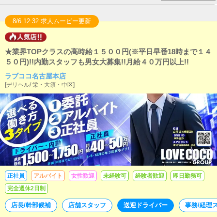
8/6 12:32 求人ムービー更新
★業界TOPクラスの高時給１５００円(※平日早番18時まで１４
５０円)!!内勤スタッフも男女大募集!!月給４０万円以上!!
ラブココ名古屋本店
[
デリヘル
/
栄・大須・中区
]
正社員
アルバイト
女性歓迎
未経験可
経験者歓迎
即日勤務可
完全週休2日制
店長/幹部候補
店舗スタッフ
送迎ドライバー
事務/経理