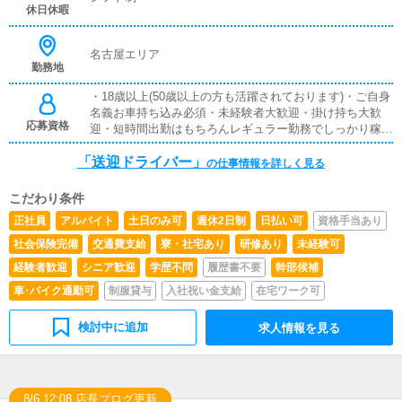
務をしなければならないお店が多いですが、当社は単純な
休日休暇
女性の送迎業務のみですのでご安心ください
名古屋エリア
勤務地
・18歳以上(50歳以上の方も活躍されております)・ご自身
名義お車持ち込み必須・未経験者大歓迎・掛け持ち大歓
応募資格
迎・短時間出勤はもちろんレギュラー勤務でしっかり稼ぎ
たい方大歓迎・業務委託契約になります
「送迎ドライバー」
の仕事情報を詳しく見る
こだわり条件
正社員
アルバイト
土日のみ可
週休2日制
日払い可
資格手当あり
社会保険完備
交通費支給
寮・社宅あり
研修あり
未経験可
経験者歓迎
シニア歓迎
学歴不問
履歴書不要
幹部候補
車･バイク通勤可
制服貸与
入社祝い金支給
在宅ワーク可
検討中に追加
求人情報を見る
8/6 12:08 店長ブログ更新