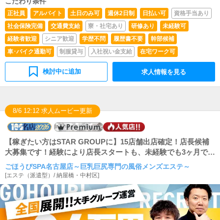
こだわり条件
正社員
アルバイト
土日のみ可
週休2日制
日払い可
資格手当あり
社会保険完備
交通費支給
寮・社宅あり
研修あり
未経験可
経験者歓迎
シニア歓迎
学歴不問
履歴書不要
幹部候補
車･バイク通勤可
制服貸与
入社祝い金支給
在宅ワーク可
検討中に追加
求人情報を見る
8/6 12:12 求人ムービー更新
【稼ぎたい方はSTAR GROUPに】15店舗出店確定！店長候補
大募集です！経験により店長スタートも、未経験でも3ヶ月で店
長に昇格可能です！
ごほうびSPA名古屋店～巨乳巨尻専門の風俗メンズエステ～
[
エステ（派遣型）
/
納屋橋・中村区
]