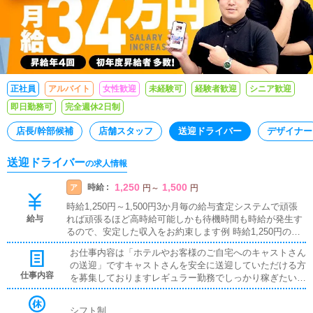
正社員
アルバイト
女性歓迎
未経験可
経験者歓迎
シニア歓迎
即日勤務可
完全週休2日制
店長/幹部候補
店舗スタッフ
送迎ドライバー
デザイナー
送迎ドライバー
の求人情報
1,250
1,500
時給 :
ア
円
～
円
時給1,250円～1,500円3か月毎の給与査定システムで頑張
給与
れば頑張るほど高時給可能しかも待機時間も時給が発生す
るので、安定した収入をお約束します例 時給1,250円の場
合5時間15日出勤 93,750円8時間20日出勤 200,000円例 時
お仕事内容は「ホテルやお客様のご自宅へのキャストさん
給1,500円の場合5時間15日出勤 112,500円8時間20日出勤 2
の送迎」ですキャストさんを安全に送迎していただける方
40,000円
仕事内容
を募集しておりますレギュラー勤務でしっかり稼ぎたい方
はもちろん、副業としてお考えの方も歓迎いたします※ド
ライバーとしながらも結局はお客様の料金回収や色々な雑
シフト制