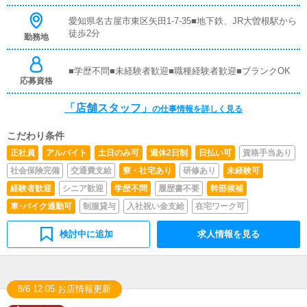
上UPに繋がる施策の提案を行っていただきます。■キャス
愛知県名古屋市東区矢田1-7-35■地下鉄、JR大曽根駅から
ト管理お店で働いていただいているキャストの方が稼げる
徒歩2分
ようにインターネットを使ったPR（写メ日記）などの使
勤務地
い方などのアドバイスを行っていただきます。■PC更新業
務ヘブンネットなど、ポータルサイト等の店舗情報更新作
■学歴不問■未経験者歓迎■職種経験者歓迎■ブランクOK
業を行っていただきます。キャストの出勤情報やイベン
応募資格
ト、求人ブログの作成となります。基本的にはボタンを押
すだけや、ブログの更新時に簡単に文字が入力出来れば問
「店舗スタッフ」
の仕事情報を詳しく見る
題ありません。PCが苦手な人でも簡単にできます。■清
掃・備品管理お客様やキャストの方に快適にお過ごしいた
だくため、店内の清掃や備品の管理・補充を行っていただ
こだわり条件
きます。
正社員
アルバイト
土日のみ可
週休2日制
日払い可
資格手当あり
社会保険完備
交通費支給
寮・社宅あり
研修あり
未経験可
経験者歓迎
シニア歓迎
学歴不問
履歴書不要
幹部候補
車･バイク通勤可
制服貸与
入社祝い金支給
在宅ワーク可
検討中に追加
求人情報を見る
8/6 12:05 お店情報更新