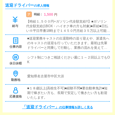
送迎ドライバー
の求人情報
1,500
時給 :
ア
円
【時給１,５００円+ガソリン代全額支給!!】■ガソリン
給与
代全額支給(1BOX・ハイオク車の方も対象)■昇給■日払
い※平日早番18時まで１４５０円月給３５万以上可能!!
中には４０万円以上も!!※委託の場合、インボイス分の
■送迎業務キャストの出退勤時の送り迎えや、派遣先へ
消費税が引かれます。
のキャストの送迎を行っていただきます。最初は先輩
仕事内容
ドライバーと同乗して行動し、業務の流れを覚えてい
ただきますので、未経験の方でも安心して働けます。
お客様と対面で接客をお願いすることはありません。■
シフト制につきご相談ください週に１～２回以上でもO
清掃業務送迎業務の空き時間に、事務所や待機室の清
K
休日休暇
掃を行っていただきます。キャストの送迎に使うお車
の清掃もお願いします。
愛知県名古屋市中区大須
勤務地
■１８歳以上(高校生不可)■経験不問■要自動車免許■短
期で稼ぎたい方も、長期で安定して働きたい方も歓迎
応募資格
いたします。
「送迎ドライバー」
の仕事情報を詳しく見る