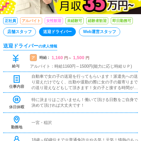
正社員
アルバイト
女性歓迎
未経験可
経験者歓迎
即日勤務可
店舗スタッフ
送迎ドライバー
Web運営スタッフ
送迎ドライバー
の求人情報
1,160
1,500
時給 :
ア
円
～
円
給与
アルバイト：時給1160円～1500円(能力に応じ時給ＵＰ)
自動車で女の子の送迎を行ってもらいます！派遣先への送
り迎えだけでなく、出勤や退勤の際に女の子の最寄りまで
仕事内容
の送り迎えなどもして頂きます！女の子と接する時間が多
いお仕事なので気を配る必要がある場面などもあります
が、清潔感のある方・安全運転出来る方であれば誰でも大
特に決まりはございません！働いて頂ける日数をご自身で
歓迎です！
決めて頂ければ大丈夫です！
休日休暇
一宮・稲沢
勤務地
18歳～60歳位まで※普通免許※やる気！元気！情熱のもっ