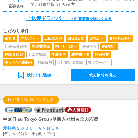
てお仕事に取り組める方
応募資格
「送迎ドライバー」
の仕事情報を詳しく見る
こだわり条件
正社員
アルバイト
土日のみ可
週休2日制
日払い可
資格手当あり
社会保険完備
交通費支給
寮・社宅あり
研修あり
未経験可
経験者歓迎
シニア歓迎
学歴不問
履歴書不要
幹部候補
車･バイク通勤可
制服貸与
入社祝い金支給
在宅ワーク可
検討中に追加
求人情報を見る
8/6 10:46 店長ブログ更新
👑㈱Final Tokyo Group🔰新入社員🔥全力応援
愛特急２００６ ＡＮＮＥＸ
[
デリヘル
/
新栄・東新町・中区
]