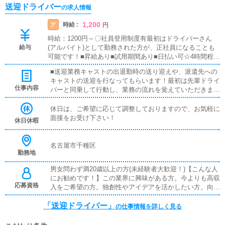
送迎ドライバー
の求人情報
1,200
時給 :
ア
円
時給：1200円～〇社員登用制度有最初はドライバーさん
給与
(アルバイト)として勤務された方が、正社員になることも
可能です！■昇給あり■試用期間あり■日払い可☆4時間程度
のスポットワークも可能です！※スポットワークでも時給
■送迎業務キャストの出退勤時の送り迎えや、派遣先への
等の条件は変わりません。
キャストの送迎を行なってもらいます！最初は先輩ドライ
仕事内容
バーと同乗して行動し、業務の流れを覚えていただきます
ので、未経験の方でも安心して働けます。業務中の高速代
は支給しております！業務時間内では、送迎での移動時間
休日は、ご希望に応じて調整しておりますので、お気軽に
以外の待機中の時間でもお給料は発生します！■清掃業務
面接をお受け下さい！
休日休暇
送迎業務の空き時間に、事務所の軽作業を行なって頂くこ
とはございます！キャストの送迎に使うお車の清掃は、各
自でお願いします✨※スポットワークは、送迎業務のみと
名古屋市千種区
勤務地
なります。
男女問わず満20歳以上の方(未経験者大歓迎！)【こんな人
にお勧めです！】この業界に興味がある方。今よりも高収
応募資格
入をご希望の方。独創性やアイデアを活かしたい方。向上
心・やる気がある方。■普通自動車免許■学歴不問■未経験
「送迎ドライバー」
者歓迎■職種経験者歓迎■ブランクOK■自家用車持込必須
の仕事情報を詳しく見る