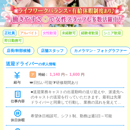
正社員
アルバイト
女性歓迎
未経験可
経験者歓迎
シニア歓迎
即日勤務可
店長/幹部候補
店舗スタッフ
カメラマン・フォトグラファー
送迎ドライバー
の求人情報
1,140
1,600
時給 :
ア
円
～
円
給与
👑日払い可能🔰研修期間あり
■送迎業務キャストの出退勤時の送り迎えや、派遣先へ
のキャストの送迎を行っていただきます。最初は先輩
仕事内容
ドライバーと同乗して行動し、業務の流れを覚えてい
ただきますので、未経験の方でも安心して働けます。
お客様と対面で接客をお願いすることはありません。
希望休日相談可。シフト制、勤務は週1日～可能
ガソリン代・高速代は支給します。■清掃業務送迎業務
休日休暇
の空き時間に、事務所や待機室の清掃を行っていただ
きます。キャストの送迎に使うお車の清掃もお願いし