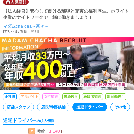
【法人経営】安心して働ける環境と充実の福利厚生。ホワイト
企業のナイトワークで一緒に働きましょう！
マダムcha cha～茶々～
[
デリヘル
/
豊橋・豊川
]
正社員
アルバイト
女性歓迎
未経験可
経験者歓迎
即日勤務可
店舗スタッフ
店長/幹部候補
送迎ドライバー
その他
送迎ドライバー
の求人情報
1,140
時給 :
ア
円