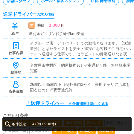
店舗スタッフ
ホール・接客スタッフ
店長/幹部候補
清掃
送迎ドライバー
の求人情報
1,300
時給 :
ア
円
給与
※別途ガソリン代(15円/km)支給
※グループ店（デリバリー）での勤務となります。【送迎
業務】とはセラピストを安全・確実にお客様のご自宅やホ
仕事内容
テルへ送迎する仕事です。セラピストの帰宅送りなど夜間
の運転も多くなり、安全運転には細心の注意が必要です。
時間厳守も重要な項目となります。【補充業務】とは施術
名古屋市中村区（納屋橋周辺）✅車通勤可能・無料駐車場
に必要なタオルやオイルなどの備品類を補充・交換する仕
完備
勤務地
事です。一見地味な作業に見えますが、清潔にしっかり揃
える事でお店全体のサービスレベルを支えるとても大切な
26歳以上45歳以下（例外事由3号イ：長期キャリア形成を
ポイントです。【清掃業務】とは送迎時に使用する車両、
図るため）※要普通免許
応募資格
事務所や待機室などの清掃をおこなう仕事です。常にセラ
ピストの快適性を保つ必要があり、見えない部分の努力に
はなりますが、お店の印象や働き心地に直結してきます。
「送迎ドライバー」
の仕事情報を詳しく見る
こだわり条件
正社員
アルバイト
土日のみ可
週休2日制
日払い可
資格手当あり
条件設定
47件(1〜30件)
社会保険完備
交通費支給
寮・社宅あり
研修あり
未経験可