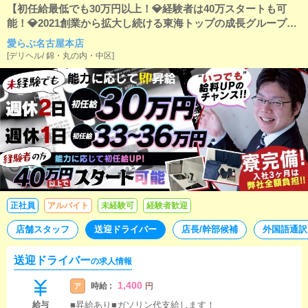
【初任給最低でも30万円以上！💎経験者は40万スタートも可
能！💎2021創業から拡大し続ける東海トップの成長グループ。
「1年で20店舗展開」のため店長・幹部候補急募！チャンスを
愛らぶ名古屋本店
感じたら全ベット！
[
デリヘル
/
錦・丸の内・中区
]
正社員
アルバイト
未経験可
経験者歓迎
店舗スタッフ
送迎ドライバー
店長/幹部候補
外国語通訳
送迎ドライバー
の求人情報
1,400
時給 :
ア
円
給与
■昇給あり■ガソリン代支給します！