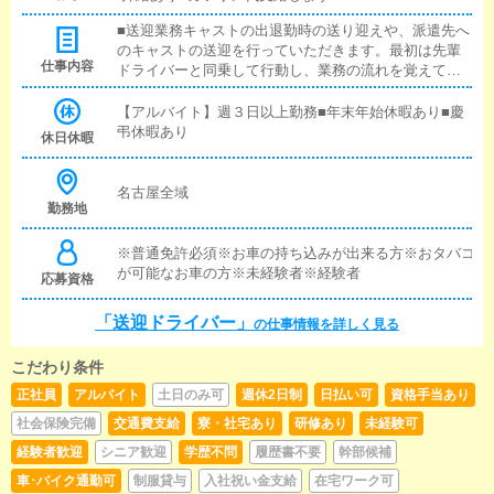
■送迎業務キャストの出退勤時の送り迎えや、派遣先へ
のキャストの送迎を行っていただきます。最初は先輩
仕事内容
ドライバーと同乗して行動し、業務の流れを覚えてい
ただきますので、未経験の方でも安心して働けます。
お客様と対面で接客をお願いすることはありません。
【アルバイト】週３日以上勤務■年末年始休暇あり■慶
ガソリン代は支給します。■清掃業務送迎業務の空き時
弔休暇あり
休日休暇
間に、事務所や待機室の清掃を行っていただきます。
キャストの送迎に使うお車の清掃もお願いします。※
雑務あり
名古屋全域
勤務地
※普通免許必須※お車の持ち込みが出来る方※おタバコ
が可能なお車の方※未経験者※経験者
応募資格
「送迎ドライバー」
の仕事情報を詳しく見る
こだわり条件
正社員
アルバイト
土日のみ可
週休2日制
日払い可
資格手当あり
社会保険完備
交通費支給
寮・社宅あり
研修あり
未経験可
経験者歓迎
シニア歓迎
学歴不問
履歴書不要
幹部候補
車･バイク通勤可
制服貸与
入社祝い金支給
在宅ワーク可