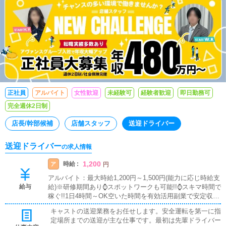
正社員
アルバイト
女性歓迎
未経験可
経験者歓迎
即日勤務可
完全週休2日制
店長/幹部候補
店舗スタッフ
送迎ドライバー
送迎ドライバー
の求人情報
1,200
時給 :
ア
円
アルバイト：最大時給1,200円～1,500円(能力に応じ時給支
給与
給)※研修期間あり⌚スポットワークも可能!!⌚スキマ時間で
稼ぐ!!1日4時間～OK空いた時間を有効活用副業で安定収入
※時給はアルバイトと同様
キャストの送迎業務をお任せします。安全運転を第一に指
定場所までの送迎が主な仕事です。最初は先輩ドライバー