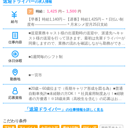
送迎ドライバー
の求人情報
1,425
1,500
時給 :
ア
円
～
円
【早番】時給1,140円～【遅番】時給1,425円～＊日払い制
給与
度有----------------------------＊月末シメ翌月25日支給
■送迎業務キャスト様の出退勤時の送迎や、派遣先へキャ
スト様の送迎を行って頂きます。最初は先輩ドライバーが
仕事内容
同乗しますので、業務の流れを確認しながら勤務ができま
す。未経験の方でも安心して働いて頂けます。
■1週間毎のシフト制
休日休暇
■一宮市
勤務地
■20歳～60歳位まで（長期キャリア形成を図る為）■普通
自動車免許■未経験の方OK！＊社員雇用制度あり！■経験
応募資格
者の方優遇！※18歳未満（高校生を含む）の応募はお断り
します。
「送迎ドライバー」
の仕事情報を詳しく見る
こだわり条件
正社員
アルバイト
土日のみ可
週休2日制
日払い可
資格手当あり