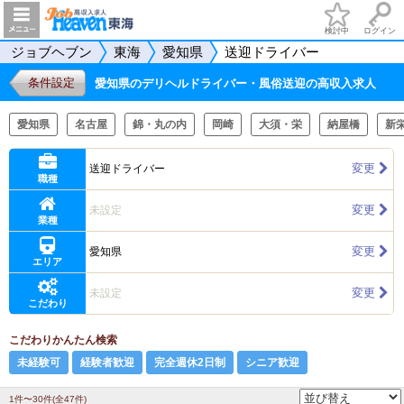
検討中
ログイン
ジョブヘブン
東海
愛知県
送迎ドライバー
条件設定
愛知県のデリヘルドライバー・風俗送迎の高収入求人
愛知県
名古屋
錦・丸の内
岡崎
大須・栄
納屋橋
新
変更
送迎ドライバー
職種
変更
未設定
業種
変更
愛知県
エリア
変更
未設定
こだわり
こだわりかんたん検索
未経験可
経験者歓迎
完全週休2日制
シニア歓迎
1件〜30件(全47件)