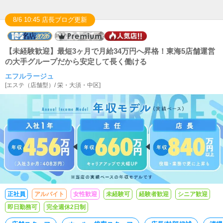
8/6 10:45 店長ブログ更新
【未経験歓迎】最短3ヶ月で月給34万円へ昇格！東海5店舗運営
の大手グループだから安定して長く働ける
エフルラージュ
[
エステ（店舗型）
/
栄・大須・中区
]
正社員
アルバイト
女性歓迎
未経験可
経験者歓迎
シニア歓迎
即日勤務可
完全週休2日制