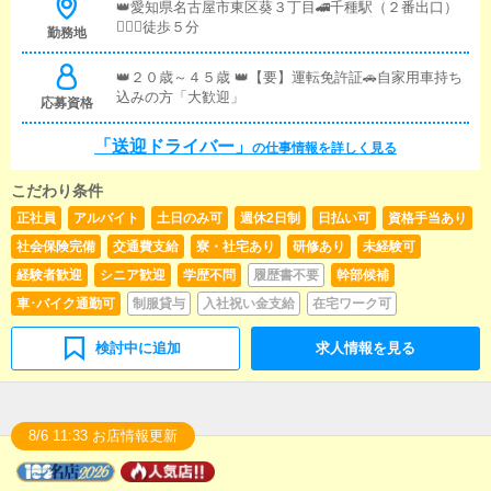
👑愛知県名古屋市東区葵３丁目🚄千種駅（２番出口）
ます。
🚶🏻‍♂️徒歩５分
勤務地
👑２０歳～４５歳 👑【要】運転免許証🚗自家用車持ち
込みの方「大歓迎」
応募資格
「送迎ドライバー」
の仕事情報を詳しく見る
こだわり条件
正社員
アルバイト
土日のみ可
週休2日制
日払い可
資格手当あり
社会保険完備
交通費支給
寮・社宅あり
研修あり
未経験可
経験者歓迎
シニア歓迎
学歴不問
履歴書不要
幹部候補
車･バイク通勤可
制服貸与
入社祝い金支給
在宅ワーク可
検討中に追加
求人情報を見る
8/6 11:33 お店情報更新