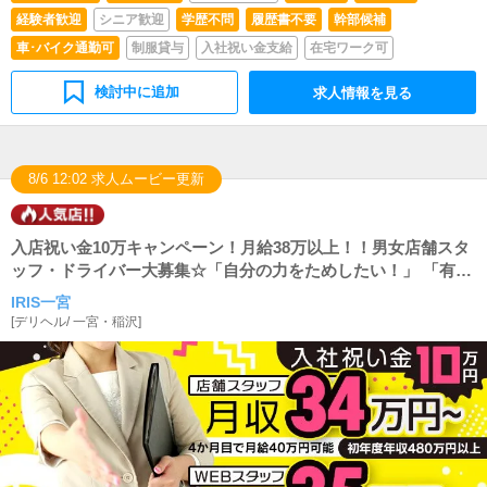
経験者歓迎
シニア歓迎
学歴不問
履歴書不要
幹部候補
車･バイク通勤可
制服貸与
入社祝い金支給
在宅ワーク可
検討中に追加
求人情報を見る
8/6 12:02 求人ムービー更新
入店祝い金10万キャンペーン！月給38万以上！！男女店舗スタ
ッフ・ドライバー大募集☆「自分の力をためしたい！」 「有名
店で頑張ってみたい！」 「未経験でも安心できるお店で働きた
IRIS一宮
い！」 と思う皆様！！是非ふるってご応募下さい！！
[
デリヘル
/
一宮・稲沢
]