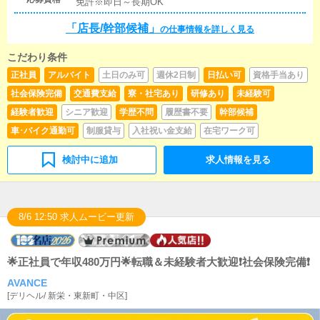
免許※即日～長期OK
「店長/幹部候補」
の仕事情報を詳しく見る
こだわり条件
正社員
アルバイト
土日のみ可
週休2日制
日払い可
資格手当あり
社会保険完備
交通費支給
寮・社宅あり
研修あり
未経験可
経験者歓迎
シニア歓迎
学歴不問
履歴書不要
幹部候補
車･バイク通勤可
制服貸与
入社祝い金支給
在宅ワーク可
検討中に追加
求人情報を見る
8/6 12:50 求人ムービー更新
🌟正社員で年収480万円🌟転職＆未経験者大歓迎❗️社会保険完備❗️
AVANCE
[
デリヘル
/
新栄・東新町・中区
]