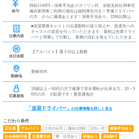
時給1140円～深夜手当ありガソリン代 全額支給社用車完
給与
備自家用車ご利用の場合は福利厚生付き！専属ドライバー
の方、さらに優遇あります！深夜手当あり。22時以降は時
給がアップ！
■送迎業務キャストの出退勤時の送り迎えや、派遣先への
キャストの送迎を行っていただきます。最初は先輩ドライ
仕事内容
バーと同乗して行動し、業務の流れを覚えていただきます
ので、未経験の方でも安心して働けます。お客様と対面で
接客をお願いすることはありません。ガソリン代・高速代
【アルバイト】週３日以上勤務
は支給します。■清掃業務送迎業務の空き時間に、事務所
休日休暇
や待機室の清掃を行っていただきます。キャストの送迎に
使うお車の清掃もお願いします。
豊橋市内
勤務地
18歳以上～50代の方で健康で安全運転が出来る方。20～3
0代の方、大歓迎です！要普通免許
応募資格
「送迎ドライバー」
の仕事情報を詳しく見る
こだわり条件
正社員
アルバイト
土日のみ可
週休2日制
日払い可
資格手当あり
社会保険完備
交通費支給
寮・社宅あり
研修あり
未経験可