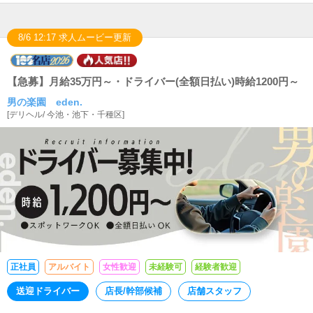
8/6 12:17 求人ムービー更新
【急募】月給35万円～・ドライバー(全額日払い)時給1200円～
男の楽園 eden.
[
デリヘル
/
今池・池下・千種区
]
正社員
アルバイト
女性歓迎
未経験可
経験者歓迎
送迎ドライバー
店長/幹部候補
店舗スタッフ