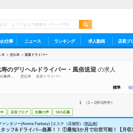
のお仕事
ニュース
ランキング
求人動画
店長ブ
々木
>
恵比寿
>
送迎ドライバー
比寿のデリヘルドライバー・風俗送迎
の求人
の条件…
恵比寿
送迎ドライバー
標準
信
1
（1～1件/1件中）
載中
店長ブログ
先輩の声
SNS応募
ンタジー(Aroma Fantasy)
[
エステ（店舗型）
/
恵比寿
]
タッフ&ドライバ―急募！！ ①最短3か月で出世可能！【月収100