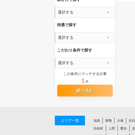
選択する
待遇で探す
選択する
こだわり条件で探す
選択する
この条件にマッチする仕事
1
件
絞り込む
エリア一覧
池袋
巣鴨
大塚
目
浜松町
上野
鶯谷