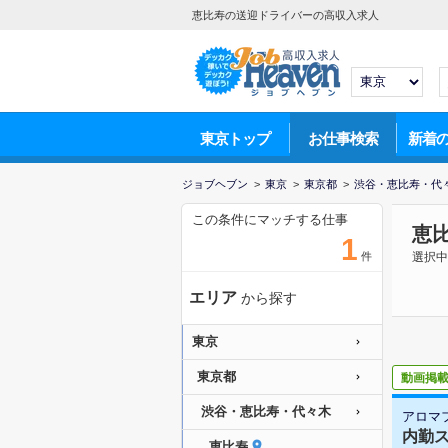
恵比寿の送迎ドライバーの高収入求人
東京トップ
お仕事検索
新着
ジョブヘブン
>
東京
>
東京都
>
渋谷・恵比寿・代
この条件にマッチする仕事
恵
1
件
選択中
エリア
から探す
東京
東京都
動画掲
渋谷・恵比寿・代々木
アロマファ
内勤ス
恵比寿