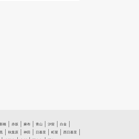
新橋
赤坂
麻布
青山
汐留
白金
黒
秋葉原
神田
日暮里
町屋
西日暮里