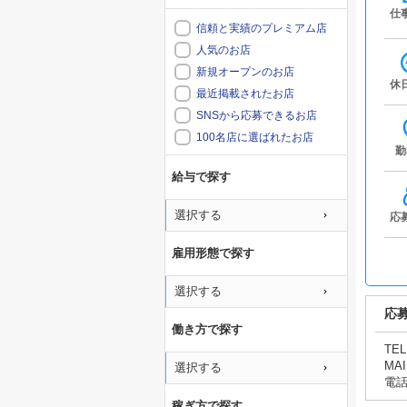
仕
信頼と実績のプレミアム店
人気のお店
新規オープンのお店
休
最近掲載されたお店
SNSから応募できるお店
100名店に選ばれたお店
勤
給与で探す
選択する
応
雇用形態で探す
選択する
応
働き方で探す
TEL
MAI
選択する
電
稼ぎ方で探す