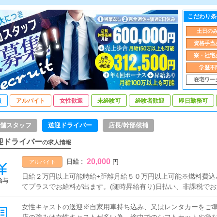
こだわり条
土日の
資格手当
寮・社宅
学歴不
在宅ワー
員
アルバイト
女性歓迎
未経験可
経験者歓迎
即日勤務可
舗スタッフ
送迎ドライバー
店長/幹部候補
迎ドライバー
の求人情報
20,000
日給 :
円
アルバイト
日給２万円以上可能時給+距離月給５０万円以上可能※燃料費込
給与
てプラスでお給料が出ます。(随時昇給有り)日払い、非課税で
女性キャストの送迎※自家用車持ち込み、又はレンタカーをご