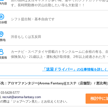
店の強みは女性キャストが多い為、途中でのシフトカットや急
事内容
す。長時間勤務や沢山出勤したい等も大歓迎！！
シフト提出制・基本自由です
日休暇
渋谷もしくは五反田
務地
カーナビ・スペアタイヤ搭載のトランクルームに余裕の有る、自
保険加入)・21歳以上・運転免許取得後、2年以上経過された方
募資格
「送迎ドライバー」
の仕事情報を詳しく
募先：
アロマファンタジー(Aroma Fantasy)
[エステ（店舗型） / 恵比寿]
03-5428-5777
L
recruit@aroma-fantasy.com
検討中に
話の際は「ジョブヘブン見た」とお伝えください。