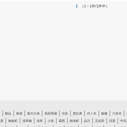
1
（1～1件/1件中）
白
駒込
新宿
新大久保
高田馬場
渋谷
恵比寿
代々木
板橋
六本木
吉原
御徒町
浅草橋
浅草
小岩
葛西
錦糸町
品川
五反田
目黒
中目