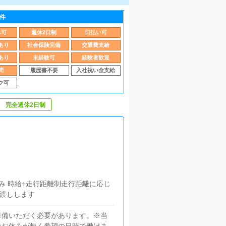
件
み可
週休2日制
日払い可
あり
社会保険完備
交通費支給
あり
未経験可
経験者歓迎
問
履歴書不要
入社祝い金支給
ク可
完全週休2日制
み 時給+走行距離制走行距離に応じ
お渡しします
準備いただく必要があります。※当