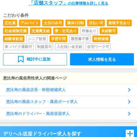
「店舗スタッフ」
方。
の仕事情報を詳しく見る
こだわり条件
正社員
アルバイト
土日のみ可
週休2日制
日払い可
資格手当あり
社会保険完備
交通費支給
寮・社宅あり
研修あり
未経験可
経験者歓迎
シニア歓迎
学歴不問
履歴書不要
幹部候補
車･バイク通勤可
制服貸与
入社祝い金支給
在宅ワーク可
検討中に追加
求人情報を見る
恵比寿の風俗男性求人の関連ページ
恵比寿の風俗店長・幹部候補求人
恵比寿の風俗スタッフ・風俗ボーイ求人
恵比寿のドライバー・風俗送迎求人
デリヘル送迎ドライバー求人を探す