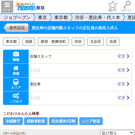
検討中
ログイン
ジョブヘブン
東京
東京都
渋谷・恵比寿・代々木
恵
条件設定
恵比寿の店舗内勤スタッフの正社員の高収入求人
東京都
池袋
新宿・歌舞伎町
渋谷
五反田
吉原
変更
店舗スタッフ
職種
変更
未設定
業種
変更
恵比寿
エリア
変更
未設定
こだわり
こだわりかんたん検索
未経験可
経験者歓迎
完全週休2日制
シニア歓迎
1件〜1件(全1件)