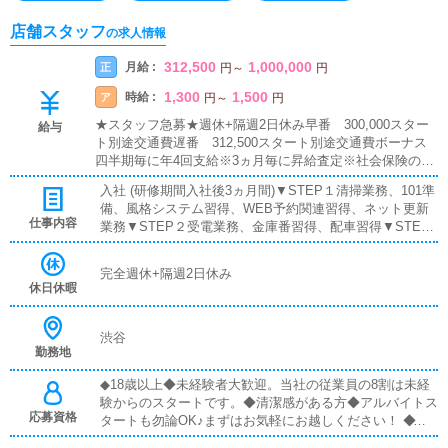
店舗スタッフ
の求人情報
312,500
1,000,000
月給 :
正
円
～
円
1,300
1,500
時給 :
ア
円
～
円
★スタッフ急募★週休+隔週2日休み早番 300,000スター
給与
ト別途交通費遅番 312,500スタート別途交通費ボーナス
四半期毎に年4回支給※3ヵ月毎に昇給査定※社会保険の加
入も自由にお選び頂けます。※アルバイトも募集中！週2-3
入社 (研修期間入社後3ヵ月間)▼STEP１清掃業務、101準
日勤務から 早番遅番ともに時給1300円～ 別途交通費※
備、風格システム習得、WEB予約関連習得、ネット更新
日払い可
仕事内容
業務▼STEP２受電業務、金庫番習得、配車習得▼STEP
３キャスト対応、面接、研修▼役職へ昇格▼STEP４時間
帯責任者として管理業務を行えるようになるキャスト管
完全週休+隔週2日休み
理、スタッフ管理、売上管理▼経営幹部、パートナーへ昇
休日休暇
格研修でもきちんとレクチャーします。業界未経験の方が
多く入社されますので安心していただけます。
渋谷
勤務地
◆18歳以上◆未経験者大歓迎。当社の従業員の8割は未経
験からのスタートです。◆清潔感がある方◆アルバイトス
応募資格
タートも勿論OK♪まずはお気軽にお越しください！ ◆社
会人としての一般常識がある方◆当店ご利用経験のない