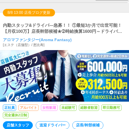
8/8 13:00 店長ブログ更新
内勤スタッフ&ドライバ―急募！！ ①最短3か月で出世可能！
【月収100万】店長幹部候補★➁時給換算1600円～ドライバー大
募集！女性スタッフ大歓迎！！
アロマファンタジー(Aroma Fantasy)
[
エステ（店舗型）
/
恵比寿
]
正社員
アルバイト
女性歓迎
未経験可
経験者歓迎
即日勤務可
完全週休2日制
店舗スタッフ
送迎ドライバー
店長/幹部候補