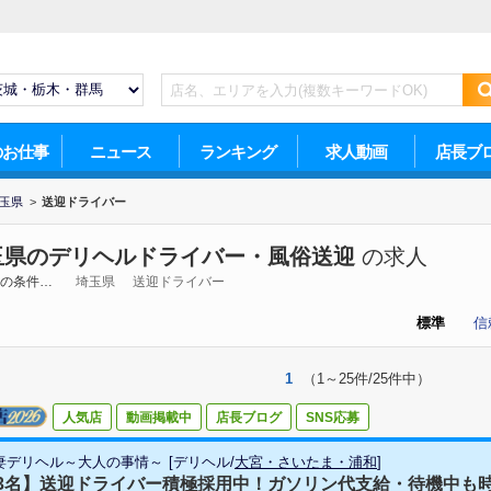
のお仕事
ニュース
ランキング
求人動画
店長ブ
玉県
>
送迎ドライバー
玉県のデリヘルドライバー・風俗送迎
の求人
の条件…
埼玉県
送迎ドライバー
標準
信
1
（1～25件/25件中）
人気店
動画掲載中
店長ブログ
SNS応募
妻デリヘル～大人の事情～
[
デリヘル
/
大宮・さいたま・浦和
]
3名】送迎ドライバー積極採用中！ガソリン代支給・待機中も時給