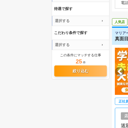
電
待遇で探す
選択する
人気店
こだわり条件で探す
マリア
真面目
選択する
この条件にマッチする仕事
25
件
絞り込む
正社
店
送