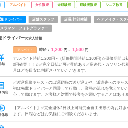
員
アルバイト
女性歓迎
未経験可
経験者歓迎
シニア歓迎
迎ドライバー
店舗スタッフ
店長/幹部候補
ヘアメイク・スタ
メラマン・フォトグラファー
迎ドライバー
の求人情報
1,200
1,500
時給 :
円
～
円
アルバイト
アルバイト時給1,200円～ (研修期間時給1,100円)☆研修期間
給与
0円確実！！☆✅完全日払い可✅昇給あり✅高速代・ガソリン代
月ほどを目安に判断させていただきます。
✅送迎業務キャストの出退勤時の送り迎えや、派遣先へのキャ
初は先輩ドライバーと同乗して行動し、業務の流れを覚えてい
事内容
心して働けます。お客様と対面で接客をお願いすることはあり
※希に対面でのお客様対応がある場合もございます。✅清掃業
所・寮の簡単な清掃などの雑務をお願いすることがあります。
【アルバイト】✅完全週休2日以上可能完全自由出勤の為お好き
ば、【誰でもできる仕事です】送迎がない間は自分の自由時間
ます。日程などはお気軽にご相談くださいませ。
日休暇
食事をしたり、YouTubeを見たり、ゲームをしたり、過ごし
有効活用してみませんか？ドライバー業務一本でお仕事をお考