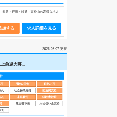
熊谷・行田・鴻巣・東松山の高収入求人
追加する
求人詳細を見る
2026-08-07 更新
急遽大募...
件
み可
週休2日制
日払い可
あり
社会保険完備
交通費支給
あり
未経験可
経験者歓迎
問
履歴書不要
入社祝い金支給
ク可