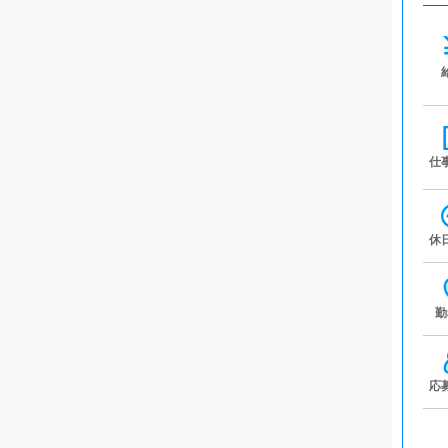
仕
休
勤
応