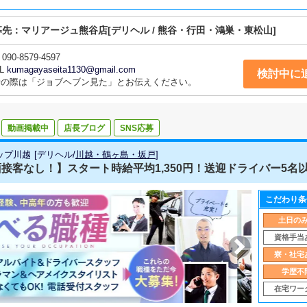
募先：
マリアージュ熊谷店
[デリヘル / 熊谷・行田・鴻巣・東松山]
090-8579-4597
L
kumagayaseita1130@gmail.com
検討中に
話の際は「ジョブヘブン見た」とお伝えください。
動画掲載中
店長ブログ
SNS応募
ップ川越
[
デリヘル
/
川越・鶴ヶ島・坂戸
]
接客なし！】スタート時給平均1,350円！送迎ドライバー5名以上
こだわり条
土日の
資格手当
寮・社宅
学歴不
在宅ワー