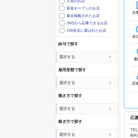
人気のお店
新規オープンのお店
仕
最近掲載されたお店
SNSから応募できるお店
100名店に選ばれたお店
休
給与で探す
選択する
勤
雇用形態で探す
選択する
応
働き方で探す
選択する
応
稼ぎ方で探す
TEL
選択する
MAI