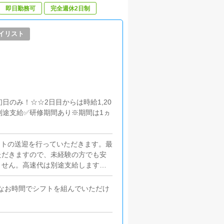
即日勤務可
完全週休2日制
イリスト
は初日のみ！☆☆2日目からは時給1,20
別途支給✅研修期間あり※期間は1ヵ
ストの送迎を行っていただきます。最
ただきますので、未経験の方でも安
ません。高速代は別途支給します。
務その他空いた時間に、事務所・待機
車の運転と気配りが出来る方であれ
なお時間でシフトを組んでいただけ
になりますので、仮眠を取ったり、
方は自由ですよ！空いた時間を有効を
えの方も、是非ご相談ください！