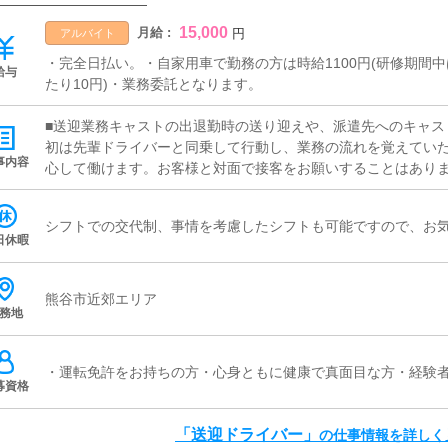
15,000
月給 :
円
アルバイト
・完全日払い。・自家用車で勤務の方は時給1100円(研修期間中は
給与
たり10円)・業務委託となります。
■送迎業務キャストの出退勤時の送り迎えや、派遣先へのキャス
初は先輩ドライバーと同乗して行動し、業務の流れを覚えてい
事内容
心して働けます。お客様と対面で接客をお願いすることはありま
時間に、事務所や待機室の清掃を行っていただきます。キャス
します
シフトでの交代制、事情を考慮したシフトも可能ですので、お
日休暇
熊谷市近郊エリア
務地
・運転免許をお持ちの方・心身ともに健康で真面目な方・経験者
募資格
「送迎ドライバー」
の仕事情報を詳しく