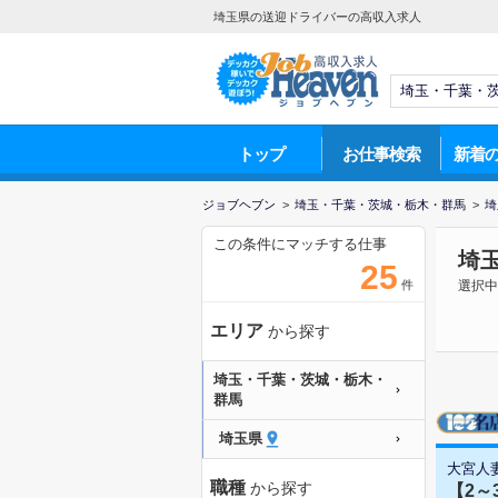
埼玉県の送迎ドライバーの高収入求人
トップ
お仕事検索
新着
ジョブヘブン
>
埼玉・千葉・茨城・栃木・群馬
>
埼
この条件にマッチする仕事
埼
25
件
選択中
エリア
から探す
埼玉・千葉・茨城・栃木・
群馬
埼玉県
大宮人
職種
から探す
【2～