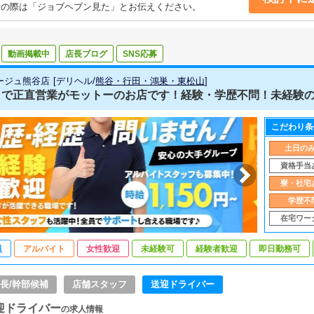
話の際は「ジョブヘブン見た」とお伝えください。
動画掲載中
店長ブログ
SNS応募
ージュ熊谷店
[
デリヘル
/
熊谷・行田・鴻巣・東松山
]
で正直営業がモットーのお店です！経験・学歴不問！未経験の方も
こだわり条
土日の
資格手当
寮・社宅
学歴不
在宅ワー
員
アルバイト
女性歓迎
未経験可
経験者歓迎
即日勤務可
長/幹部候補
店舗スタッフ
送迎ドライバー
迎ドライバー
の求人情報