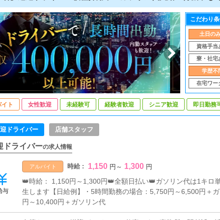
こだわり条
土日の
資格手当
寮・社宅
学歴不
在宅ワー
バイト
女性歓迎
未経験可
経験者歓迎
シニア歓迎
即日勤務
迎ドライバー
店舗スタッフ
迎ドライバー
の求人情報
1,150
1,300
時給 :
円
～
円
アルバイト
👑時給： 1,150円～1,300円👑全額日払い👑ガソリン代は1
給与
生します【日給例】・5時間勤務の場合：5,750円～6,500円＋ガ
円～10,400円＋ガソリン代