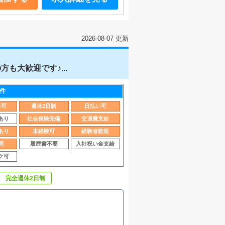
2026-08-07 更新
大歓迎です♪...
件
み可
週休2日制
日払い可
あり
社会保険完備
交通費支給
あり
未経験可
経験者歓迎
問
履歴書不要
入社祝い金支給
ク可
完全週休2日制