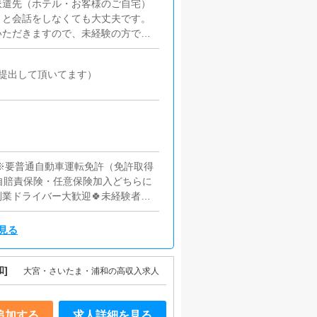
派遣先（ホテル・お客様のご自宅）
トと会話をしなくても大丈夫です。
いただきますので、未経験の方でも
や動画を見たり自由に過ごしていただけ
提出して頂いてます）
！※要普通自動車運転免許（免許取得
自賠責保険・任意保険加入どちらに
業ドライバー大歓迎🍀未経験者・
見る
]
大宮・さいたま・浦和の高収入求人
追加する
求人詳細を見る