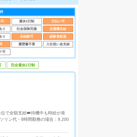
件
み可
週休2日制
日払い可
あり
社会保険完備
交通費支給
あり
未経験可
経験者歓迎
問
履歴書不要
入社祝い金支給
ク可
可
完全週休2日制
キロ単位で全額支給👑待機中も時給が発
ソリン代・8時間勤務の場合：9,200