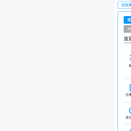
正社
送
カ
送
仕
休