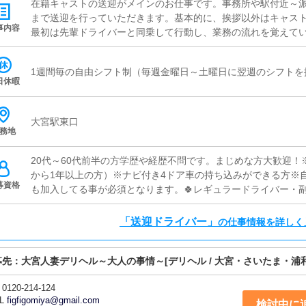
在籍キャストの送迎がメインのお仕事です。事務所や駅付近～
まで送迎を行っていただきます。基本的に、挨拶以外はキャス
事内容
最初は先輩ドライバーと同乗して行動し、業務の流れを覚えて
安心して働けます。(ポイント💡)待機中は、車内でYouTube
ます。
1週間毎の自由シフト制（毎週金曜日～土曜日に翌週のシフトを
日休暇
大宮駅東口
務地
20代～60代前半の方学歴や経歴不問です。まじめな方大歓迎
から1年以上の方）※ナビ付き4ドア車の持ち込みができる方※
募資格
も加入してる事が必須となります。🍀レギュラードライバー・副
経験者どちらも大歓迎🍀ラストに入れる方は積極採用中です！
「送迎ドライバー」
の仕事情報を詳しく
募先：
大宮人妻デリヘル～大人の事情～
[デリヘル / 大宮・さいたま・浦和
0120-214-124
L
figfigomiya@gmail.com
検討中に