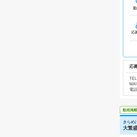
勤
応
応
TEL
MAI
電
動画掲
きらめ
大繁盛