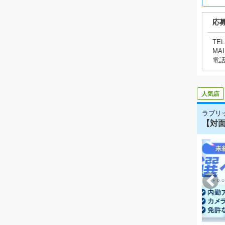
応
TEL
MAI
電
人気店
ラブリ
【対面