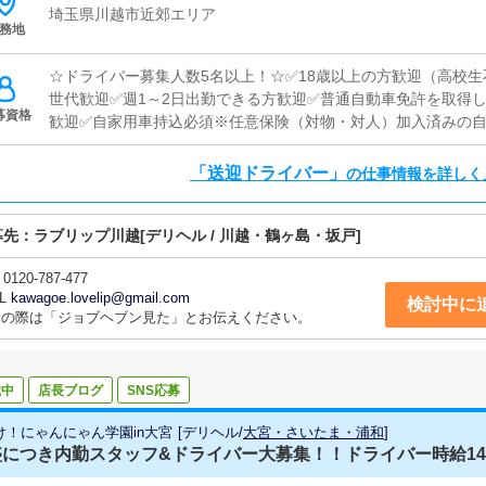
埼玉県川越市近郊エリア
務地
☆ドライバー募集人数5名以上！☆✅18歳以上の方歓迎（高校生
世代歓迎✅週1～2日出勤できる方歓迎✅普通自動車免許を取得
募資格
歓迎✅自家用車持込必須※任意保険（対物・対人）加入済みの
「送迎ドライバー」
の仕事情報を詳しく
募先：
ラブリップ川越
[デリヘル / 川越・鶴ヶ島・坂戸]
0120-787-477
L
kawagoe.lovelip@gmail.com
検討中に
話の際は「ジョブヘブン見た」とお伝えください。
載中
店長ブログ
SNS応募
け！にゃんにゃん学園in大宮
[
デリヘル
/
大宮・さいたま・浦和
]
につき内勤スタッフ&ドライバー大募集！！ドライバー時給1400