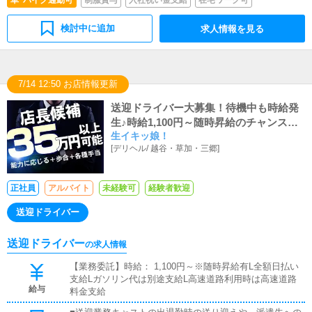
車･バイク通勤可
制服貸与
入社祝い金支給
在宅ワーク可
検討中に追加
求人情報を見る
7/14 12:50 お店情報更新
送迎ドライバー大募集！待機中も時給発
生♪時給1,100円～随時昇給のチャンスが
生イキッ娘！
あり！
[
デリヘル
/
越谷・草加・三郷
]
正社員
アルバイト
未経験可
経験者歓迎
送迎ドライバー
送迎ドライバー
の求人情報
【業務委託】時給： 1,100円～※随時昇給有L全額日払い
支給Lガソリン代は別途支給L高速道路利用時は高速道路
給与
料金支給