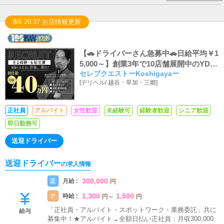
8/6 20:37 お店情報更新
【🚗ドライバーさん急募中🚗日給平均￥1
5,000～】創業3年で10店舗展開中のYDG
セレブクエストーKoshigayaー
｜※初任給40万円～(大入り手当含む）実
[
デリヘル
/
越谷・草加・三郷
]
働9時間｜法令遵守の健全運営｜（※幹部
候補月収150万円以上可）適正評価でキ
ャリアアップを本気で目指せるグループ
正社員
アルバイト
女性歓迎
未経験可
経験者歓迎
シニア歓迎
企業｜健全経営で続々出店中につき、ポ
即日勤務可
スト空き多数｜女性スタッフも8名在職中
｜
送迎ドライバー
送迎ドライバー
の求人情報
300,000
月給 :
正
円
1,300
1,500
時給 :
ア
円
～
円
「正社員・アルバイト・スポットワーク・業務委託」共に
給与
募集中！★アルバイト→全額日払い正社員：月収300,000