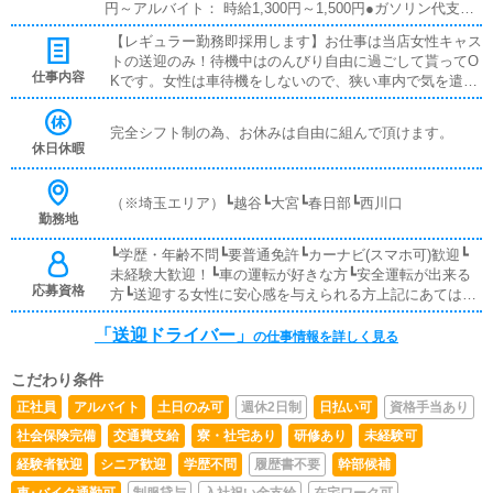
円～アルバイト： 時給1,300円～1,500円●ガソリン代支給
●全額日払い●研修・試用期間:有
【レギュラー勤務即採用します】お仕事は当店女性キャス
トの送迎のみ！待機中はのんびり自由に過ごして貰ってO
仕事内容
Kです。女性は車待機をしないので、狭い車内で気を遣う
必要もありません。在籍のドライバーは仮眠を取ったり、
本を読んだり、スマホゲームや動画視聴など、有意義に待
完全シフト制の為、お休みは自由に組んで頂けます。
機してます！様々な女性キャストが在籍しており、人間関
休日休暇
係を円滑に築けるドライバーさんは特に喜ばれます。安全
に気持ちよく送迎して下さるドライバーを積極採用致しま
す。
（※埼玉エリア）┗越谷┗大宮┗春日部┗西川口
勤務地
┗学歴・年齢不問┗要普通免許┗カーナビ(スマホ可)歓迎┗
未経験大歓迎！┗車の運転が好きな方┗安全運転が出来る
応募資格
方┗送迎する女性に安心感を与えられる方上記にあてはま
る方は是非ご応募下さい。
「送迎ドライバー」
の仕事情報を詳しく見る
こだわり条件
正社員
アルバイト
土日のみ可
週休2日制
日払い可
資格手当あり
社会保険完備
交通費支給
寮・社宅あり
研修あり
未経験可
経験者歓迎
シニア歓迎
学歴不問
履歴書不要
幹部候補