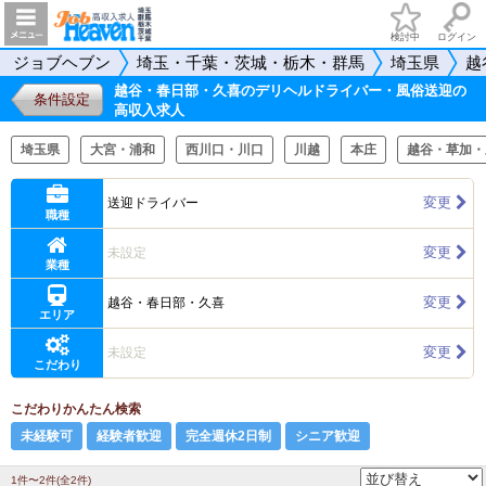
検討中
ログイン
ジョブヘブン
埼玉・千葉・茨城・栃木・群馬
埼玉県
越
越谷・春日部・久喜のデリヘルドライバー・風俗送迎の
条件設定
高収入求人
埼玉県
大宮・浦和
西川口・川口
川越
本庄
越谷・草加・
変更
送迎ドライバー
職種
変更
未設定
業種
変更
越谷・春日部・久喜
エリア
変更
未設定
こだわり
こだわりかんたん検索
未経験可
経験者歓迎
完全週休2日制
シニア歓迎
1件〜2件(全2件)