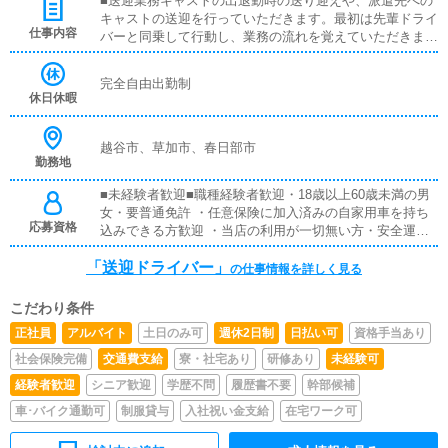
■送迎業務キャストの出退勤時の送り迎えや、派遣先への
キャストの送迎を行っていただきます。最初は先輩ドライ
仕事内容
バーと同乗して行動し、業務の流れを覚えていただきます
ので、未経験の方でも安心して働けます。お客様と対面で
接客をお願いすることはありません。ガソリン代・高速代
完全自由出勤制
は別途支給致します。
休日休暇
越谷市、草加市、春日部市
勤務地
■未経験者歓迎■職種経験者歓迎・18歳以上60歳未満の男
女・要普通免許 ・任意保険に加入済みの自家用車を持ち
応募資格
込みできる方歓迎 ・当店の利用が一切無い方・安全運転
を心がけているかた
「送迎ドライバー」
の仕事情報を詳しく見る
こだわり条件
正社員
アルバイト
土日のみ可
週休2日制
日払い可
資格手当あり
社会保険完備
交通費支給
寮・社宅あり
研修あり
未経験可
経験者歓迎
シニア歓迎
学歴不問
履歴書不要
幹部候補
車･バイク通勤可
制服貸与
入社祝い金支給
在宅ワーク可