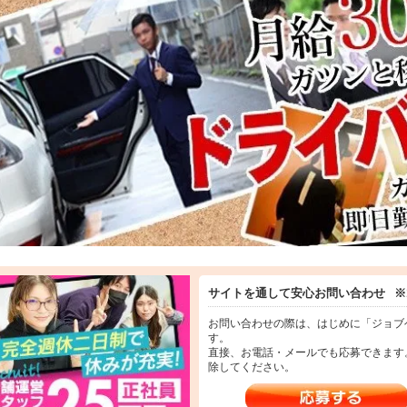
さんはテスト期間中のお休みも可能です。
＝＝＝＝＝＝
スタッフもアルバイト（副業・学生）募集中！』
・1日3時間～でOK！
歳以上（高校生不可）～50歳位まで募集しております！
もご希望通り取得可能。
合に合わせた柔軟なシフト調整が可能ですので、
さんのアルバイトや副業のお仕事としておススメです。
タッフ（アルバイト）
1200円～1400円以上
給１万円以上可能
修有り
ライバー・募集中！』
サイトを通して安心お問い合わせ
※
子の送迎のお仕事になります。
の運転歴のある方であればどなたでもご応募頂けるお仕事になります。
お問い合わせの際は、はじめに「ジョブ
す。
直接、お電話・メールでも応募できます
ライバースタッフ（アルバイト）
除してください。
1150円～1300円以上
給１万円以上可能
ソリン代別途全額支給