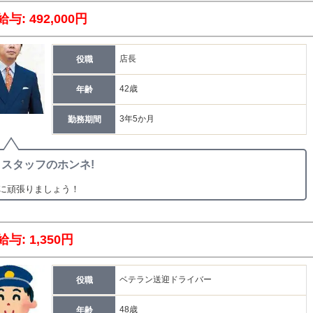
給与: 492,000円
店長
役職
42歳
年齢
3年5か月
勤務期間
スタッフのホンネ!
に頑張りましょう！
給与: 1,350円
ベテラン送迎ドライバー
役職
48歳
年齢