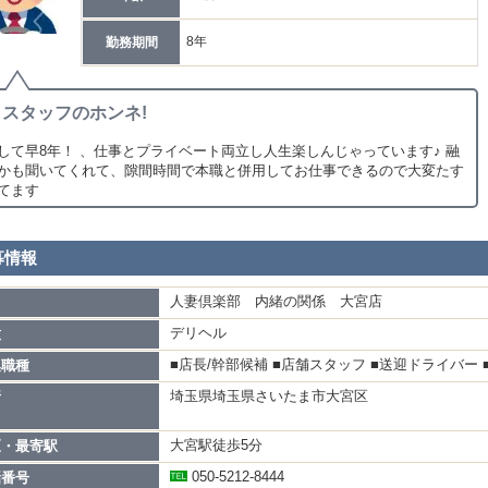
8年
勤務期間
スタッフのホンネ!
して早8年！ 、仕事とプライベート両立し人生楽しんじゃっています♪ 融
かも聞いてくれて、隙間時間で本職と併用してお仕事できるので大変たす
てます
募情報
人妻倶楽部 内緒の関係 大宮店
名
デリヘル
種
■店長/幹部候補 ■店舗スタッフ ■送迎ドライバー 
集職種
埼玉県埼玉県さいたま市大宮区
所
大宮駅徒歩5分
区・最寄駅
050-5212-8444
話番号