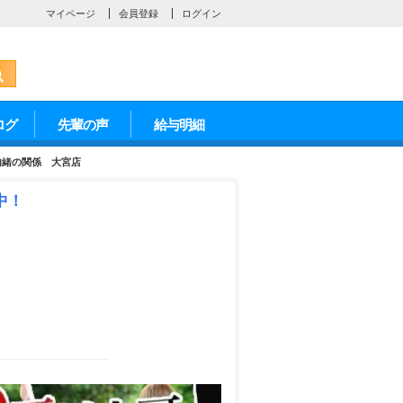
マイページ
会員登録
ログイン
ログ
先輩の声
給与明細
内緒の関係 大宮店
中！