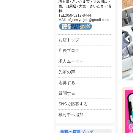
埼玉県
/
さいたま市・大宮周辺・
学生
西川口周辺
/
大宮・さいたま・浦
和
＝＝
TEL:050-5212-8444
MAIL:pfgomiya.job@gmail.com
『各
週1日
お店トップ
18
休日
店長ブログ
ご都
学生
求人ムービー
■ス
先輩の声
・時給
・日
応募する
・研
質問する
『ド
女の
SNSで応募する
お車
検討中へ追加
■ド
・時給
・日
・ガ
最新の店長ブログ