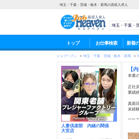
埼玉・千葉・茨城・栃木・群馬の高収入求人
トップ
お仕事検索
新着
ジョブヘブン
>
埼玉・千葉・茨城・栃木・群馬
>
【内
本業
正社
業績絶
真面
未経
年齢
人妻倶楽部 内緒の関係
向上
大宮店
都合