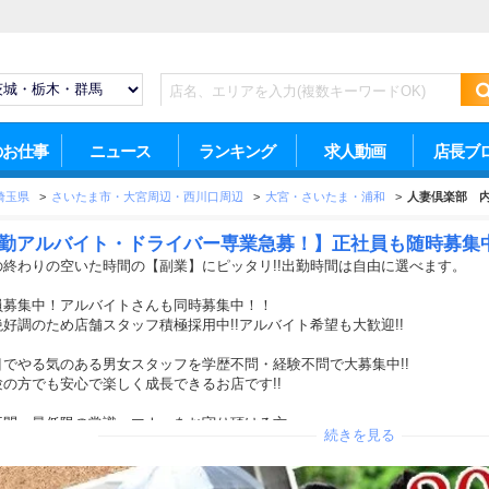
のお仕事
ニュース
ランキング
求人動画
店長ブ
埼玉県
>
さいたま市・大宮周辺・西川口周辺
>
大宮・さいたま・浦和
>
人妻倶楽部 
勤アルバイト・ドライバー専業急募！】正社員も随時募集
の終わりの空いた時間の【副業】にピッタリ!!出勤時間は自由に選べます。
員募集中！アルバイトさんも同時募集中！！
好調のため店舗スタッフ積極採用中!!アルバイト希望も大歓迎!!
目でやる気のある男女スタッフを学歴不問・経験不問で大募集中!!
験の方でも安心で楽しく成長できるお店です!!
不問 最低限の常識、マナーをお守り頂ける方
続きを見る
心を持ち、お店を大きくしていける「仲間」を募集しています。
に合う勤務時間、働きたい日数など柔軟に対応しています。