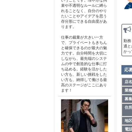
いうことです。理不尽な拘
束や不透明なルールに縛ら
れることなく、自分のやり
たいことやアイデアを思う
存分形にできる自由度があ
ります。
仕事の裁量が大きい一方
勤務
で、プライベートもきちん
通と
と確保できるのが最大の魅
かっ
力です。自分時間を大切に
しながら、最先端のシステ
ムの中で創造的な仕事に打
ち込める。経験を活かした
応
い方も、新しい挑戦をした
い方も、納得して働ける最
店
高のステージがここにあり
ます！
業
募
住
地
電