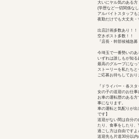
大いにヤル気のある方
(学歴など一切関係なし
アルバイトスタッフも
夜勤だけでも大丈夫・
出店計画多数あり！！
空きポスト多数！！
『店長・幹部候補急募
今埼玉で一番勢いのあ
いずれは誰しもが知る
最高のグループになっ
ストーリーを私たちと
ご応募お待ちしております!
『ドライバー・各スタ
女の子の送迎のお仕事
お車の運転歴のある方
事になります。
車の運転と気配りが出
です】
送迎がない間は自分の
たり、食事をしたり、Y
過ごし方は自由ですよ
送迎先も片道30分以