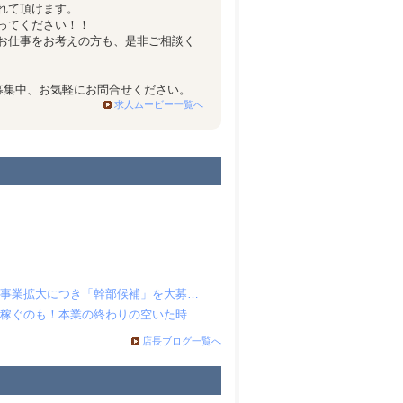
れて頂けます。
ってください！！
お仕事をお考えの方も、是非ご相談く
募集中、お気軽にお問合せください。
求人ムービー一覧へ
【新店舗続々！】事業拡大につき「幹部候補」を大募集！あなたの力を試してみませんか？
メインでガッツリ稼ぐのも！本業の終わりの空いた時間の副業にも！【出勤時間は自由に選べます。】
店長ブログ一覧へ