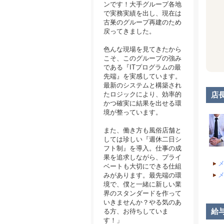
ンです！大手グループ各地
で実務実績を出し、現在は
古巣のグループ再建のため
戻ってきました。
色んな現場を見てきたから
こそ、このグループの強み
である『ITプログラムの最
先端』を実感しています。
最新のシステムと構築され
たロジックにより、効率的
店
かつ確実に結果を出せる環
境が整っています。
また、働き方も風俗店舗と
しては珍しい『週休二日シ
フト制』を導入。仕事の成
果を追求しながら、プライ
ベートも大切にできる仕組
みがあります。最先端の環
境で、僕と一緒に新しい業
界のスタンダードを作って
いきませんか？やる気のあ
給
る方、お待ちしていま
す！」