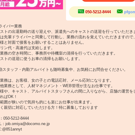
修有り
050-5212-8444
pfgo
50-5212-8444
job.omiya@docomo.ne.jp
@851annyt
ライバー業務
ストの出退勤時の送り迎えや、派遣先へのキャストの送迎を行っていただき
は先輩ドライバーと同乗して行動し、業務の流れを覚えていただきますので
様と対面で接客をお願いすることはありません。
リン代・高速代は支給します。
業務の空き時間に、事務所や待機室の清掃を行っていただきます。
ストの送迎に使うお車の清掃もお願いします。
勤スタッフ・内勤アルバイトも随時募集中、お気軽にお問合せください。
業務は、お客様、女の子との電話応対、メール応対になります。
他業務として、人材マネジメント・WEB管理が主なお仕事です。
様や、キャスト、アルバイトスタッフさんの間に入りながら、店舗の運営を
ればOK！
範囲が狭いので気持ち的にも楽にお仕事が出来ます。
く親切に対応していただける方！特に募集しております
：050-5212-8444
L：job.omiya@docomo.ne.jp
E:@851annyt