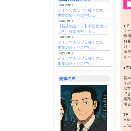
・研
08/08 08:30
メインでガッツリ稼ぐのも！
TEL：0
本業の終わりの空い...
MAIL：
08/07 19:00
LINE:
●ド
【新店舗続々！】事業拡大に
キャ
つき「幹部候補」を...
最初
07/06 08:30
お客
メインでガッツリ稼ぐのも！
ガソ
本業の終わりの空い...
送迎
06/21 08:30
キャ
メインでガッツリ稼ぐのも！
本業の終わりの空い...
●内
基本
先輩の声
その
お客
でき
業務
明る
TEL
MAI
LIN