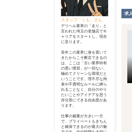
求
スタッフ「くも」さん
デリヘル業界の「走り」と
言われた埼玉の老舗店でキ
ャリアをスタートし、現在
に至ります。
長年この業界に身を置いて
きたからこそ断言できるの
は、ここは「古い業界特有
の悪い慣習」が一切ない、
極めてクリーンな環境だと
いうことです。理不尽な拘
束や不透明なルールに縛ら
れることなく、自分のやり
たいことやアイデアを思う
存分形にできる自由度があ
ります。
仕事の裁量が大きい一方
で、プライベートもきちん
と確保できるのが最大の魅
力です。自分時間を大切に