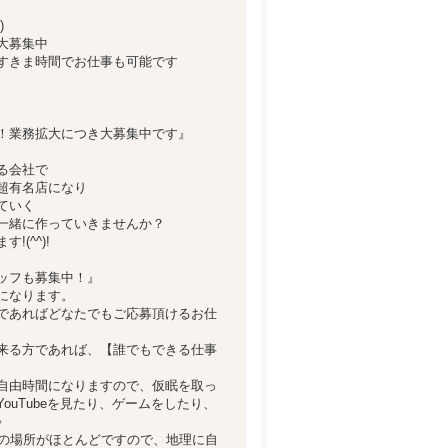
)
大募集中
すきま時間でお仕事も可能です
！業務拡大につき大募集中です』
る会社で
超有名店になり
ていく
一緒に作っていきませんか？
(^^)!
ッフも募集中！』
になります。
であればどなたでもご応募頂けるお仕
来る方であれば、【誰でもできる仕事
自由時間になりますので、仮眠を取っ
ouTubeを見たり、ゲームをしたり、
♪
内の場所がほとんどですので、地理に自