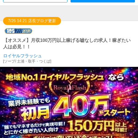
7/26 14:21 店長ブログ更新
【オススメ】月収100万円以上稼げる嘘なしの求人！稼ぎたい
人は必見！！
ロイヤルフラッシュ
[
ソープ
/
土浦・取手・つくば
]