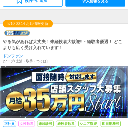
検討中に追加
求人情報を見る
8/10 00:14 お店情報更新
やる気があれば大丈夫！未経験者大歓迎‼・経験者優遇！ どこ
よりも広く受け入れています！
ドンファン
[
ソープ
/
土浦・取手・つくば
]
正社員
女性歓迎
未経験可
経験者歓迎
シニア歓迎
即日勤務可