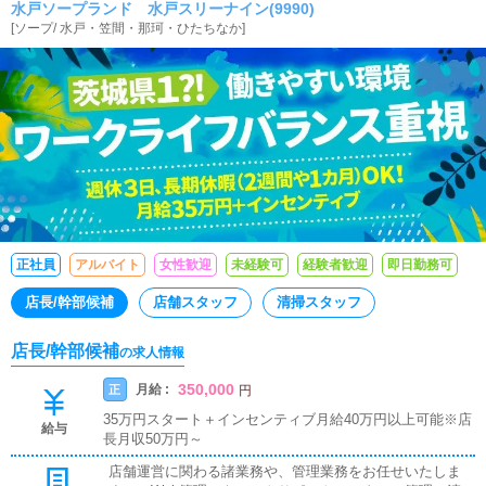
水戸ソープランド 水戸スリーナイン(9990)
[
ソープ
/
水戸・笠間・那珂・ひたちなか
]
正社員
アルバイト
女性歓迎
未経験可
経験者歓迎
即日勤務可
店長/幹部候補
店舗スタッフ
清掃スタッフ
店長/幹部候補
の求人情報
350,000
月給 :
正
円
35万円スタート＋インセンティブ月給40万円以上可能※店
給与
長月収50万円～
店舗運営に関わる諸業務や、管理業務をお任せいたしま