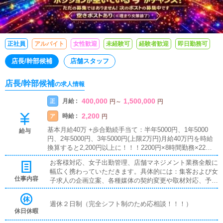
正社員
アルバイト
女性歓迎
未経験可
経験者歓迎
即日勤務可
店長/幹部候補
店舗スタッフ
店長/幹部候補
の求人情報
400,000
1,500,000
月給 :
正
円
～
円
2,200
時給 :
ア
円
基本月給40万 +歩合勤続手当て：半年5000円、1年5000
給与
円、2年5000円、3年5000円(上限2万円)月給40万円を時給
換算すると2,200円以上に！！！2200円×8時間勤務×22営
業日＝387,000円なので正社員として働くことをお勧めい
お客様対応、女子出勤管理、店舗マネジメント業務全般に
たします！
幅広く携わっていただきます。具体的には：集客および女
仕事内容
子求人の企画立案、各種媒体の契約変更や取材対応、予算
および売上の管理、スタッフ教育、求職者の面接および採
用業務、競合店調査、市場調査など
週休２日制（完全シフト制のため応相談！！！）
休日休暇