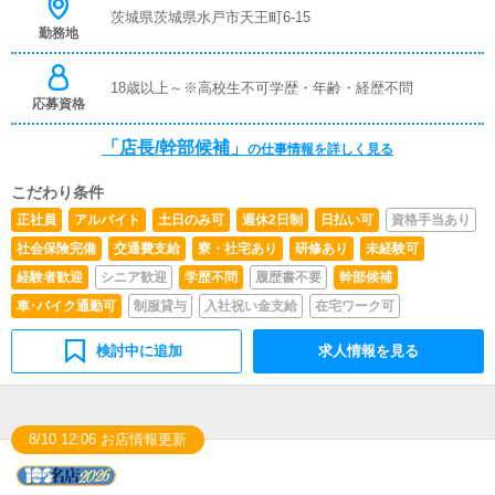
の喚起などをお願いします。簡単なマニュアルや、先輩ス
茨城県茨城県水戸市天王町6-15
勤務地
タッフに付いて業務内容を見ながら徐々に覚えていただき
ますので未経験の方でも安心して働けます。■キャスト管
理お店で働いていただいているキャストの方が稼げるよう
18歳以上～※高校生不可学歴・年齢・経歴不問
にインターネットを使ったPR（写メ日記）などの使い方
応募資格
などのアドバイスを行っていただきます。■PC更新業務ヘ
ブンネットなど、ポータルサイト等の店舗情報更新作業を
「店長/幹部候補」
の仕事情報を詳しく見る
行っていただきます。キャストの出勤情報やイベント、求
人ブログの作成となります。基本的にはボタンを押すだけ
こだわり条件
や、ブログの更新時に簡単に文字が入力出来れば問題あり
ません。PCが苦手な人でも簡単にできます。■清掃・備品
正社員
アルバイト
土日のみ可
週休2日制
日払い可
資格手当あり
管理お客様やキャストの方に快適にお過ごしいただくた
社会保険完備
交通費支給
寮・社宅あり
研修あり
未経験可
め、店内の清掃や備品の管理・補充を行っていただきます
経験者歓迎
シニア歓迎
学歴不問
履歴書不要
幹部候補
車･バイク通勤可
制服貸与
入社祝い金支給
在宅ワーク可
検討中に追加
求人情報を見る
8/10 12:06 お店情報更新