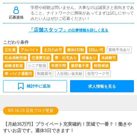
学歴や経験は問いません。大事なのは誠実さと前向きであ
ること。ナイトワークに興味があってまずは試しにやって
応募資格
みたい人はぜひご応募ください！
「店舗スタッフ」
の仕事情報を詳しく見る
こだわり条件
正社員
アルバイト
土日のみ可
週休2日制
日払い可
資格手当あり
社会保険完備
交通費支給
寮・社宅あり
研修あり
未経験可
経験者歓迎
シニア歓迎
学歴不問
履歴書不要
幹部候補
車･バイク通勤可
制服貸与
入社祝い金支給
在宅ワーク可
検討中に追加
求人情報を見る
8/5 16:23 店長ブログ更新
【月給35万円】プライベート充実確約！茨城で一番？！働きや
すいお店です。週休3日できます！