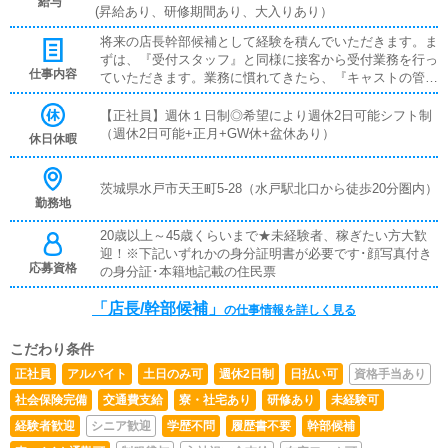
給与
(昇給あり、研修期間あり、大入りあり）
将来の店長幹部候補として経験を積んでいただきます。ま
ずは、『受付スタッフ』と同様に接客から受付業務を行っ
仕事内容
ていただきます。業務に慣れてきたら、『キャストの管
理』や『経営に関わる業務』を順に覚えていただきます。
早い方だと１年ぐらいで、店長として新しい店舗の運営を
【正社員】週休１日制◎希望により週休2日可能シフト制
お任せします。■対面接客・受付業務お客様からのお問合
（週休2日可能+正月+GW休+盆休あり）
休日休暇
せや来店されたお客様の案内を行っていただきます。予約
の確認や、会計作業、注意事項の喚起などをお願いしま
す。簡単なマニュアルや、先輩スタッフに付いて業務内容
茨城県水戸市天王町5-28（水戸駅北口から徒歩20分圏内）
勤務地
を見ながら徐々に覚えていただきますので、未経験の方で
も安心して働けます。■企画の立案店舗イベントや店舗運
20歳以上～45歳くらいまで★未経験者、稼ぎたい方大歓
営など様々な企画を提案していただきます。【新規のお客
迎！※下記いずれかの身分証明書が必要です･顔写真付き
様の増加】【お客様のリピート率の向上】【キャストの方
応募資格
の身分証･本籍地記載の住民票
の入店数の増加】など、売上UPに繋がる施策の提案を行
っていただきます。■キャスト管理お店で働いていただい
「店長/幹部候補」
の仕事情報を詳しく見る
ているキャストの方が稼げるようにインターネットを使っ
たPR（写メ日記）などの使い方などのアドバイスを行っ
ていただきます。■PC更新業務ヘブンネットなど、ポータ
こだわり条件
ルサイト等の店舗情報更新作業を行っていただきます。キ
正社員
アルバイト
土日のみ可
週休2日制
日払い可
資格手当あり
ャストの出勤情報やイベント、求人ブログの作成となりま
社会保険完備
交通費支給
寮・社宅あり
研修あり
未経験可
す。基本的にはボタンを押すだけや、ブログの更新時に簡
単に文字が入力出来れば問題ありません。PCが苦手な人
経験者歓迎
シニア歓迎
学歴不問
履歴書不要
幹部候補
でも簡単にできます。■その他の業務女の子の出勤管理や