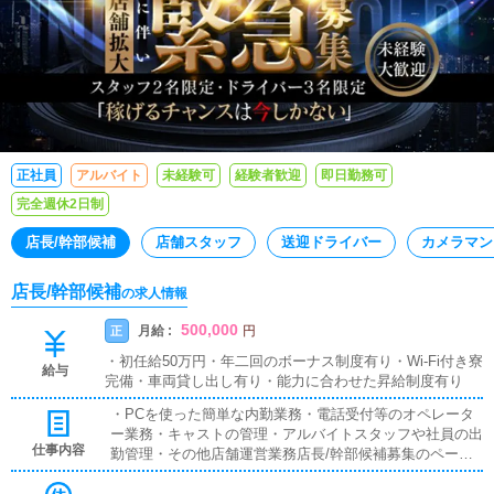
正社員
アルバイト
未経験可
経験者歓迎
即日勤務可
完全週休2日制
店長/幹部候補
店舗スタッフ
送迎ドライバー
カメラマン
店長/幹部候補
の求人情報
500,000
月給 :
正
円
・初任給50万円・年二回のボーナス制度有り・Wi-Fi付き寮
給与
完備・車両貸し出し有り・能力に合わせた昇給制度有り
・PCを使った簡単な内勤業務・電話受付等のオペレータ
ー業務・キャストの管理・アルバイトスタッフや社員の出
仕事内容
勤管理・その他店舗運営業務店長/幹部候補募集のページ
をご覧頂きありがとうございます！こちらをご覧になって
る方は恐らく・人よりも多く給料を貰いたい・人よりも出