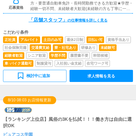
方・要普通自動車免許・長時間勤務できる方歓迎★学歴・
応募資格
経験一切不問、未経験者大歓迎(未経験の方も丁寧に一か
ら指導します。)真面目で意欲のある方お待ちしておりま
「店舗スタッフ」
す。※パソコンを扱える方(簡単な作業のみです)
の仕事情報を詳しく見る
こだわり条件
正社員
アルバイト
土日のみ可
週休2日制
日払い可
資格手当あり
社会保険完備
交通費支給
寮・社宅あり
研修あり
未経験可
経験者歓迎
シニア歓迎
学歴不問
履歴書不要
幹部候補
車･バイク通勤可
制服貸与
入社祝い金支給
在宅ワーク可
検討中に追加
求人情報を見る
8/10 08:03 お店情報更新
【ランキング上位店】風俗の3Kを払拭！！！働き方は自由に選
択OK
ピュアコス学園