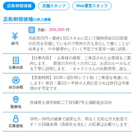
店長/幹部候補
店舗スタッフ
Web運営スタッフ
店長/幹部候補
の求人情報
350,000
月給 :
正
円
月給30万円～週休1.5日スキルに応じて随時昇給1日1部屋
給与
の社宅を完備しているので県外の方も安心して働くことが
出来ます。※今後増やしていく予定です是非一緒に頑張り
ましょう！！
【仕事内容】・お客様の接客…ご来店されたお客様をご案
内します。 新規の方や久々の方には、お店のルールなど
仕事内容
を丁寧に説明します。・キャストさんの出勤管理…急な体
調不良がないか確認したり、出勤予定の女性に問題ないか
【営業時間】10:00～翌0:00シフト制（ご希望を考慮いた
確認します。・PCを使用した受付作業…受付業務のみな
します）休日：週1日＋半休※人員が足りれば休日は今後
らず、当店が契約している複数風俗媒体を更新していただ
休日休暇
増やす予定です。
きます。・広告代理店との打ち合わせ・店舗内清掃業務な
どなど丁寧にお仕事を説明させていただきます！
茨城県土浦市桜町二丁目5番7号土浦駅徒歩10分
勤務地
20代～50代の健康で誠実な方。明るく元気な方大歓迎で
す！※18歳未満（高校生を含む）の応募はお断りします。
応募資格