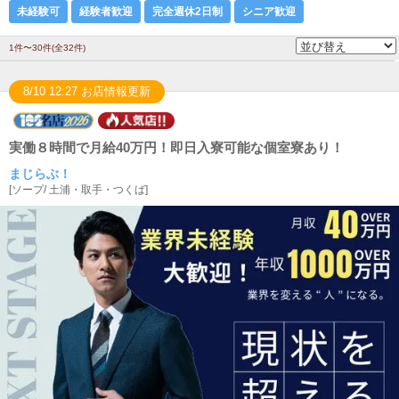
未経験可
経験者歓迎
完全週休2日制
シニア歓迎
1件〜30件(全32件)
8/10 12:27 お店情報更新
実働８時間で月給40万円！即日入寮可能な個室寮あり！
まじらぶ！
[
ソープ
/
土浦・取手・つくば
]