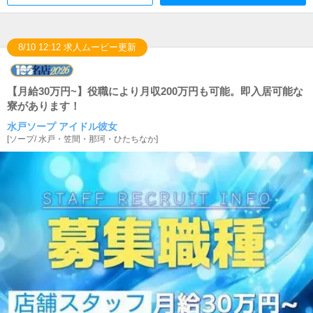
8/10 12:12 求人ムービー更新
【月給30万円~】役職により月収200万円も可能。即入居可能な
寮があります！
水戸ソープ アイドル彼女
[
ソープ
/
水戸・笠間・那珂・ひたちなか
]