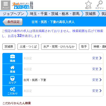
検討中
ログイン
ジョブヘブン
埼玉・千葉・茨城・栃木・群馬
茨城県
筑
条件設定
古河・筑西・下妻の高収入求人
ご指定の条件の求人は現在掲載されておりません。検索範囲を広げて検索
32
し、お店を
件表示します。
茨城県
土浦・つくば
水戸・笠間・ひたちなか
取手
神栖・鹿
変更
未設定
職種
変更
未設定
業種
変更
古河・筑西・下妻
エリア
変更
未設定
こだわり
こだわりかんたん検索