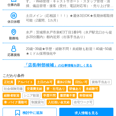
す。・Web管理・キャストサポート・スタッフ管理・清
仕事内容
掃、備品管理・接客（受付、電話対応等）・売り上げ管理
などなど…★学歴・経験不問！未経験も歓迎！
土日メイン（応相談！！！）★週休3日OK★長期休暇取得
可能（2週間、1カ月）
休日休暇
水戸：茨城県水戸市泉町3丁目1番9号（水戸駅北口から徒
歩20分圏内）都内近郊（出張手当あり）
勤務地
20歳~39歳★学歴・経験不問！未経験も歓迎！40歳~50歳
★ミドル採用強化中
応募資格
「店長/幹部候補」
の仕事情報を詳しく見る
こだわり条件
正社員
アルバイト
土日のみ可
週休2日制
日払い可
資格手当あり
社会保険完備
交通費支給
寮・社宅あり
研修あり
未経験可
経験者歓迎
シニア歓迎
学歴不問
履歴書不要
幹部候補
車･バイク通勤可
制服貸与
入社祝い金支給
在宅ワーク可
検討中に追加
求人情報を見る