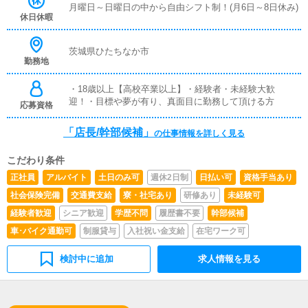
月曜日～日曜日の中から自由シフト制！(月6日～8日休み)
世したい・より高みを目指したい・今までの経験等を活か
休日休暇
せる場が欲しい・今の環境よりも良くしたい、変えたいそ
んな風に考えてくれている野心溢れる方だと思います！当
店はそんな野心溢れる方を大歓迎致します！意識を高く持
茨城県ひたちなか市
勤務地
ち、貪欲に仕事に打ち込む管理職を目指すからには一筋縄
ではいかない事も多々あるかもしれません。ですが、当店
は必ず頑張る貴方を評価致します！経験・未経験は一切問
・18歳以上【高校卒業以上】・経験者・未経験大歓
いません！経験豊富な当店スタッフが一からサポート致し
迎！・目標や夢が有り、真面目に勤務して頂ける方
応募資格
ます！貴方のやる気・誠実さが何よりの武器です！是非当
店で一緒にお仕事してみませんか？
「店長/幹部候補」
の仕事情報を詳しく見る
こだわり条件
正社員
アルバイト
土日のみ可
週休2日制
日払い可
資格手当あり
社会保険完備
交通費支給
寮・社宅あり
研修あり
未経験可
経験者歓迎
シニア歓迎
学歴不問
履歴書不要
幹部候補
車･バイク通勤可
制服貸与
入社祝い金支給
在宅ワーク可
検討中に追加
求人情報を見る