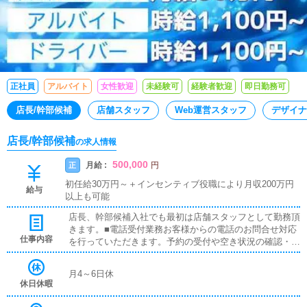
正社員
アルバイト
女性歓迎
未経験可
経験者歓迎
即日勤務可
店長/幹部候補
店舗スタッフ
Web運営スタッフ
デザイナ
店長/幹部候補
の求人情報
500,000
月給 :
正
円
初任給30万円～＋インセンティブ役職により月収200万円
給与
以上も可能
店長、幹部候補入社でも最初は店舗スタッフとして勤務頂
きます。■電話受付業務お客様からの電話のお問合せ対応
仕事内容
を行っていただきます。予約の受付や空き状況の確認・説
明をお願いします。予約の確定後はキャストやドライバー
に通達します。簡単なマニュアルや先輩スタッフに気軽に
月4～6日休
聞ける環境ですので、未経験でも安心して働けます。■案
休日休暇
内業務お客様からのお問合せや来店されたお客様の案内を
行っていただきます。予約の確認や、会計作業、注意事項