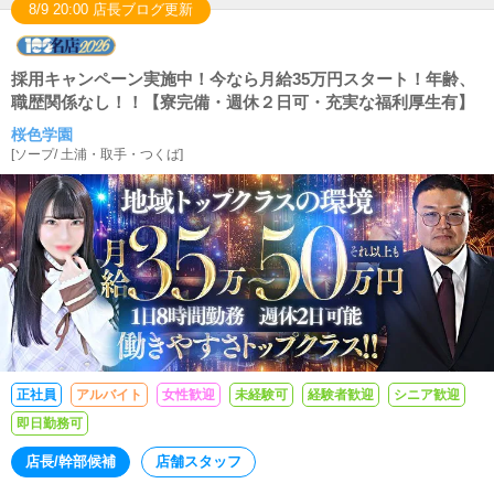
8/9 20:00 店長ブログ更新
採用キャンペーン実施中！今なら月給35万円スタート！年齢、
職歴関係なし！！【寮完備・週休２日可・充実な福利厚生有】
桜色学園
[
ソープ
/
土浦・取手・つくば
]
正社員
アルバイト
女性歓迎
未経験可
経験者歓迎
シニア歓迎
即日勤務可
店長/幹部候補
店舗スタッフ