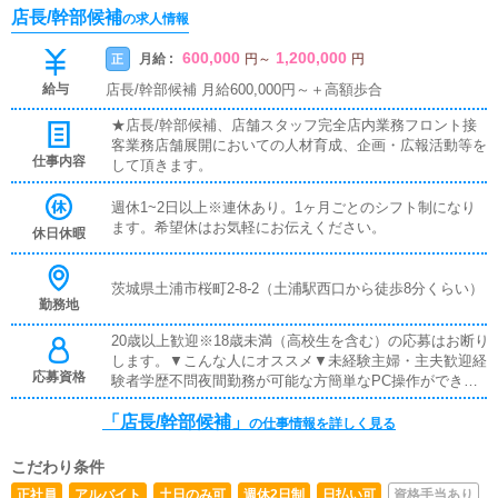
店長/幹部候補
の求人情報
600,000
1,200,000
月給 :
正
円
～
円
給与
店長/幹部候補 月給600,000円～＋高額歩合
★店長/幹部候補、店舗スタッフ完全店内業務フロント接
客業務店舗展開においての人材育成、企画・広報活動等を
仕事内容
して頂きます。
週休1~2日以上※連休あり。1ヶ月ごとのシフト制になり
ます。希望休はお気軽にお伝えください。
休日休暇
茨城県土浦市桜町2-8-2（土浦駅西口から徒歩8分くらい）
勤務地
20歳以上歓迎※18歳未満（高校生を含む）の応募はお断り
します。▼こんな人にオススメ▼未経験主婦・主夫歓迎経
応募資格
験者学歴不問夜間勤務が可能な方簡単なPC操作ができる
方タトゥーOK長期勤務できる方大学生歓迎コミュニケー
「店長/幹部候補」
ション能力がある方体力に自信がある方
の仕事情報を詳しく見る
こだわり条件
正社員
アルバイト
土日のみ可
週休2日制
日払い可
資格手当あり