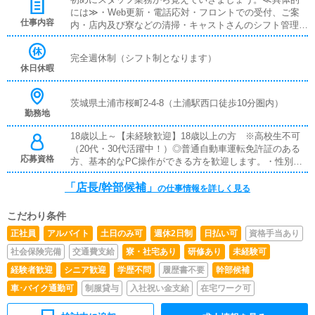
には≫・Web更新・電話応対・フロントでの受付、ご案
仕事内容
内・店内及び寮などの清掃・キャストさんのシフト管理・
写真の加工、レタッチ・ドライバー業務 など慣れてきた
ら、店長業務にチャレンジです！（スピード昇格可）≪
完全週休制（シフト制となります）
具体的には≫・キャストさんの面接・スタッフ指導・有
休日休暇
料広告の管理・売上の管理・新店企画 など
茨城県土浦市桜町2-4-8（土浦駅西口徒歩10分圏内）
勤務地
18歳以上～【未経験歓迎】18歳以上の方 ※高校生不可
（20代・30代活躍中！）◎普通自動車運転免許証のある
応募資格
方、基本的なPC操作ができる方を歓迎します。・性別不
問・学歴不問・職歴不問・転職回数不問・新卒／第二新卒
「店長/幹部候補」
歓迎・正社員デビュー歓迎・再チャレンジ応援・Iターン
の仕事情報を詳しく見る
／Uターン歓迎＊接客や営業のご経験がある方、Photosho
pが扱える方は、スキルを活かせます。
こだわり条件
正社員
アルバイト
土日のみ可
週休2日制
日払い可
資格手当あり
社会保険完備
交通費支給
寮・社宅あり
研修あり
未経験可
経験者歓迎
シニア歓迎
学歴不問
履歴書不要
幹部候補
車･バイク通勤可
制服貸与
入社祝い金支給
在宅ワーク可