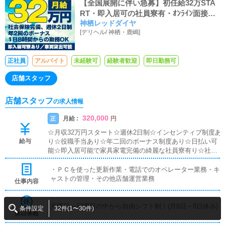
【全国展開に伴い急募】初任給32万STA
RT・即入居可の社員寮有・ｵﾝﾗｲﾝ面接可
神栖レッドダイヤ
能・交通費全額支給
[
デリヘル
/
神栖・鹿嶋
]
正社員
アルバイト
未経験可
経験者歓迎
即日勤務可
店舗スタッフ
店舗スタッフ
の求人情報
320,000
月給 :
正
円
☆月収32万円スタート☆週休2日制☆インセンティブ制度あ
給与
り☆役職手当あり☆年二回のボーナス制度あり☆日払い可
能☆即入居可能で家具家電完備の綺麗な社員寮有り☆社用
車貸し出し可能☆ガソリン代支給
・ＰＣを使った更新作業・電話でのオペレーター業務・キ
ャストの管理・その他店舗運営業務
仕事内容
月曜日～日曜日の中から自由シフト制！(月6日～8日休み)
条件設定
32件(1〜30件)
休日休暇