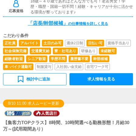
18歳～４０歳であればどんな方でも可！老若男女！学
歴・職歴・国籍一切不問！経験・キャリアが十分に活かせ
応募資格
る環境が整っております♪
「店長/幹部候補」
の仕事情報を詳しく見る
こだわり条件
正社員
アルバイト
土日のみ可
週休2日制
日払い可
資格手当あり
社会保険完備
交通費支給
寮・社宅あり
研修あり
未経験可
経験者歓迎
シニア歓迎
学歴不問
履歴書不要
幹部候補
車･バイク通勤可
制服貸与
入社祝い金支給
在宅ワーク可
検討中に追加
求人情報を見る
8/10 11:00 求人ムービー更新
【集客力TOPクラス】8時間、10時間選べる勤務形態！月給30
万～(試用期間あり）