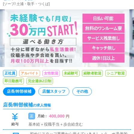
[
ソープ
/
土浦・取手・つくば
]
正社員
アルバイト
女性歓迎
未経験可
経験者歓迎
シニア歓迎
即日勤務可
完全週休2日制
店長/幹部候補
店舗スタッフ
その他
店長/幹部候補
の求人情報
400,000
月給 :
正
円
給与
基本給＋役職手当＋歩合給含む
初めにスタッフ業務から覚えていきましょう。≪具体的