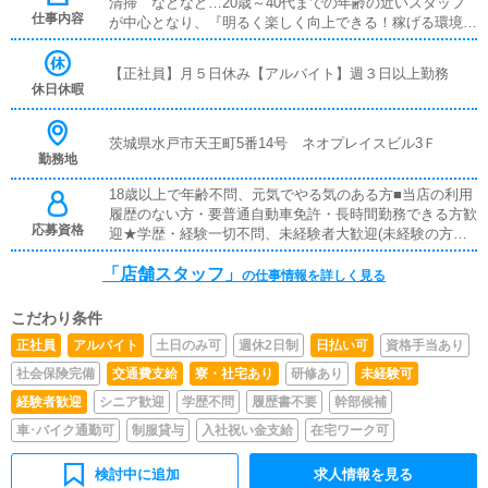
清掃 などなど…20歳～40代までの年齢の近いスタッフ
仕事内容
が中心となり、『明るく楽しく向上できる！稼げる環境』
を目指しております！常に笑顔のある環境作りを心掛けて
います！
【正社員】月５日休み【アルバイト】週３日以上勤務
休日休暇
茨城県水戸市天王町5番14号 ネオプレイスビル3Ｆ
勤務地
18歳以上で年齢不問、元気でやる気のある方■当店の利用
履歴のない方・要普通自動車免許・長時間勤務できる方歓
応募資格
迎★学歴・経験一切不問、未経験者大歓迎(未経験の方も
丁寧に一から指導します。)真面目で意欲のある方お待ち
「店舗スタッフ」
しております。※パソコンを扱える方(簡単な作業のみで
の仕事情報を詳しく見る
す)
こだわり条件
正社員
アルバイト
土日のみ可
週休2日制
日払い可
資格手当あり
社会保険完備
交通費支給
寮・社宅あり
研修あり
未経験可
経験者歓迎
シニア歓迎
学歴不問
履歴書不要
幹部候補
車･バイク通勤可
制服貸与
入社祝い金支給
在宅ワーク可
検討中に追加
求人情報を見る