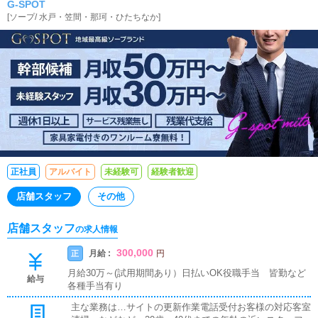
G-SPOT
[
ソープ
/
水戸・笠間・那珂・ひたちなか
]
正社員
アルバイト
未経験可
経験者歓迎
店舗スタッフ
その他
店舗スタッフ
の求人情報
300,000
月給 :
正
円
月給30万～(試用期間あり）日払いOK役職手当 皆勤など
給与
各種手当有り
主な業務は…サイトの更新作業電話受付お客様の対応客室