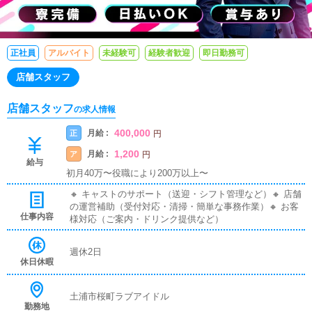
正社員
アルバイト
未経験可
経験者歓迎
即日勤務可
店舗スタッフ
店舗スタッフ
の求人情報
400,000
月給 :
正
円
1,200
月給 :
ア
円
給与
初月40万〜役職により200万以上〜
🔸 キャストのサポート（送迎・シフト管理など）🔸 店舗
の運営補助（受付対応・清掃・簡単な事務作業）🔸 お客
仕事内容
様対応（ご案内・ドリンク提供など）
週休2日
休日休暇
土浦市桜町ラブアイドル
勤務地