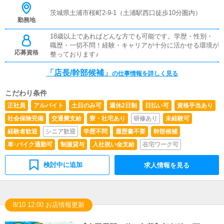
茨城県土浦市桜町2-9-1（土浦駅西口徒歩10分圏内）
勤務地
18歳以上であればどんな方でも可能です。学歴・性別・
職歴・一切不問！経験・キャリアが十分に活かせる環境が
応募資格
整っております♪
「店長/幹部候補」
の仕事情報を詳しく見る
こだわり条件
正社員
アルバイト
土日のみ可
週休2日制
日払い可
資格手当あり
社会保険完備
交通費支給
寮・社宅あり
研修あり
未経験可
経験者歓迎
シニア歓迎
学歴不問
履歴書不要
幹部候補
車･バイク通勤可
制服貸与
入社祝い金支給
在宅ワーク可
検討中に追加
求人情報を見る
8/10 12:00 お店情報更新