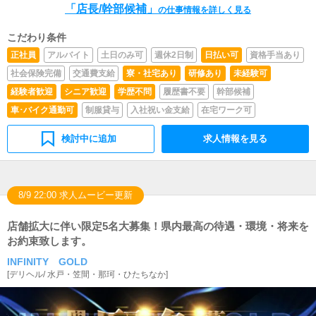
「店長/幹部候補」
の仕事情報を詳しく見る
こだわり条件
正社員
アルバイト
土日のみ可
週休2日制
日払い可
資格手当あり
社会保険完備
交通費支給
寮・社宅あり
研修あり
未経験可
経験者歓迎
シニア歓迎
学歴不問
履歴書不要
幹部候補
車･バイク通勤可
制服貸与
入社祝い金支給
在宅ワーク可
検討中に追加
求人情報を見る
8/9 22:00 求人ムービー更新
店舗拡大に伴い限定5名大募集！県内最高の待遇・環境・将来を
お約束致します。
INFINITY GOLD
[
デリヘル
/
水戸・笠間・那珂・ひたちなか
]