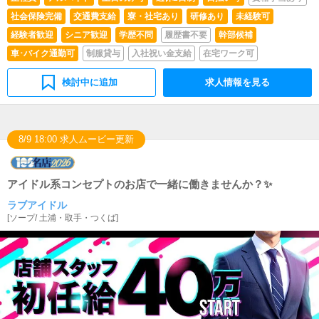
社会保険完備
交通費支給
寮・社宅あり
研修あり
未経験可
経験者歓迎
シニア歓迎
学歴不問
履歴書不要
幹部候補
車･バイク通勤可
制服貸与
入社祝い金支給
在宅ワーク可
検討中に追加
求人情報を見る
8/9 18:00 求人ムービー更新
アイドル系コンセプトのお店で一緒に働きませんか？✨
ラブアイドル
[
ソープ
/
土浦・取手・つくば
]