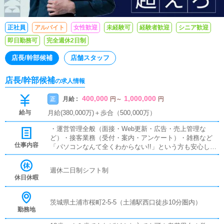
正社員
アルバイト
女性歓迎
未経験可
経験者歓迎
シニア歓迎
即日勤務可
完全週休2日制
店長/幹部候補
店舗スタッフ
店長/幹部候補
の求人情報
400,000
1,000,000
月給 :
正
円
～
円
給与
月給(380,000万)＋歩合（500,000万）
・運営管理全般（面接・Web更新・広告・売上管理な
ど）・接客業務（受付・案内・アンケート）・雑務など
仕事内容
「パソコンなんて全くわからない!!」という方も安心して
ください。働きながら一般企業でも十分通用するIT知識が
自然と身につきますよ！
週休二日制シフト制
休日休暇
茨城県土浦市桜町2-5-5（土浦駅西口徒歩10分圏内）
勤務地