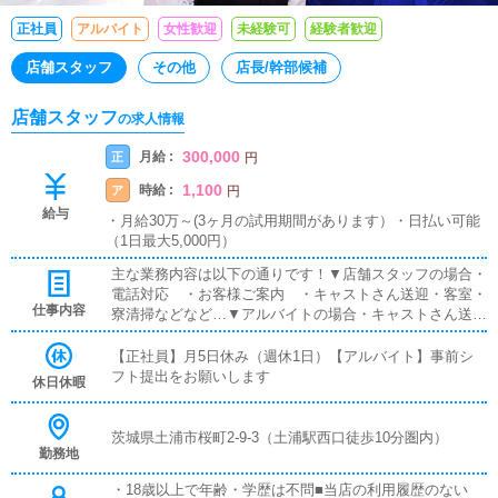
正社員
アルバイト
女性歓迎
未経験可
経験者歓迎
店舗スタッフ
その他
店長/幹部候補
店舗スタッフ
の求人情報
300,000
月給 :
正
円
1,100
時給 :
ア
円
給与
・月給30万～(3ヶ月の試用期間があります）・日払い可能
（1日最大5,000円）
主な業務内容は以下の通りです！▼店舗スタッフの場合・
電話対応 ・お客様ご案内 ・キャストさん送迎・客室・
仕事内容
寮清掃などなど…▼アルバイトの場合・キャストさん送
迎・客室清掃・寮清掃などなど1つ1つの業務を丁寧にお
伝えいたしますので未経験の方でもお気軽にお問い合わせ
【正社員】月5日休み（週休1日）【アルバイト】事前シ
ください！
フト提出をお願いします
休日休暇
茨城県土浦市桜町2-9-3（土浦駅西口徒歩10分圏内）
勤務地
・18歳以上で年齢・学歴は不問■当店の利用履歴のない