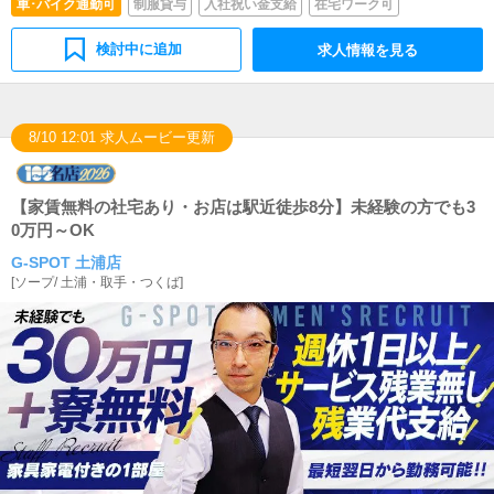
車･バイク通勤可
制服貸与
入社祝い金支給
在宅ワーク可
面接、イベントや料金などの企画をしていただきます。ス
タッフの意見を聞きつつ、全体のことを考えて行動してい
ただく必要があります。会議にも出席していただきます。
検討中に追加
求人情報を見る
8/10 12:01 求人ムービー更新
【家賃無料の社宅あり・お店は駅近徒歩8分】未経験の方でも3
0万円～OK
G-SPOT 土浦店
[
ソープ
/
土浦・取手・つくば
]