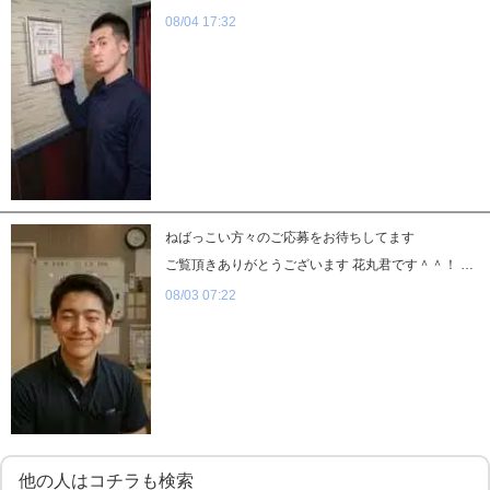
08/04 17:32
ねばっこい方々のご応募をお待ちしてます
ご覧頂きありがとうございます 花丸君です＾＾！ スタッフとしてやるべき業務・求められる業務は様々ですが その方のご経験や考え方によって業務のスピードは個々に異なります。 目指すべきは、お客様が求める女性をマッチングさせることです。 そのために何ができるのかを考えて行動する。 そして継続する！！ 【決してあきらめない】 そんな『ねばっこい』方々のご応募をお待ちしてます
08/03 07:22
他の人はコチラも検索