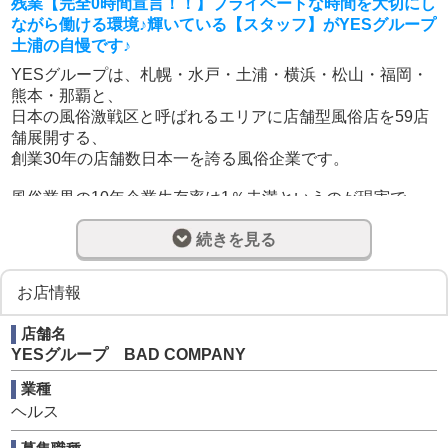
残業【完全0時間宣言！！】プライベートな時間を大切にし
ながら働ける環境♪輝いている【スタッフ】がYESグループ
土浦の自慢です♪
YESグループは、札幌・水戸・土浦・横浜・松山・福岡・
熊本・那覇と、
日本の風俗激戦区と呼ばれるエリアに店舗型風俗店を59店
舗展開する、
創業30年の店舗数日本一を誇る風俗企業です。
風俗業界の10年企業生存率は1％未満というのが現実で
す。
続きを見る
元々短期で閉める予定の店から、経営破綻による閉店など
様々ありますが、
お店情報
そんな中YESグループは今年で創業30年となります。
これからも40年、50年、100年と長く続いていくグループ
店舗名
である為に
YESグループ BAD COMPANY
気を付けている事があります。
業種
それは『嘘をつかない事』
ヘルス
お客様に対して、従業員に対して、キャストの方々に対し
て全てです。