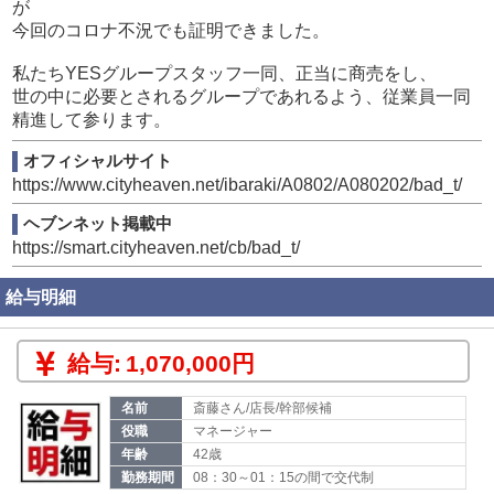
が
今回のコロナ不況でも証明できました。
私たちYESグループスタッフ一同、正当に商売をし、
世の中に必要とされるグループであれるよう、従業員一同
精進して参ります。
オフィシャルサイト
https://www.cityheaven.net/ibaraki/A0802/A080202/bad_t/
ヘブンネット掲載中
https://smart.cityheaven.net/cb/bad_t/
給与明細
給与:
1,070,000円
名前
斎藤さん/店長/幹部候補
役職
マネージャー
年齢
42歳
勤務期間
08：30～01：15の間で交代制