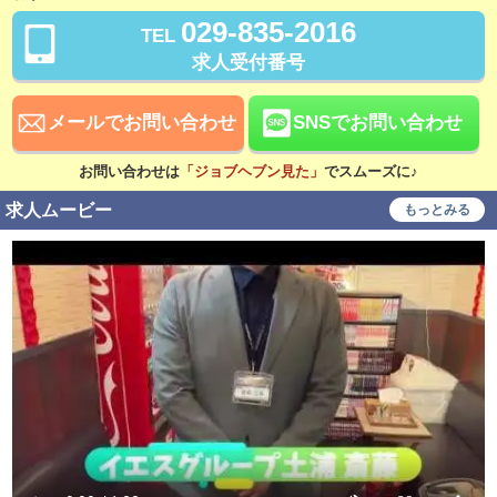
昇給あり
資格手当あり
029-835-2016
TEL
待遇
求人受付番号
社会保険完備
交通費支給
メールでお問い合わせ
SNSでお問い合わせ
寮・社宅あり
研修あり
お問い合わせは
「ジョブヘブン見た」
でスムーズに♪
こだわり
未経験可
経験者歓迎
求人ムービー
もっとみる
シニア歓迎
女性活躍中
大学生歓迎
即日勤務可
学歴不問
履歴書不要
幹部候補
車･バイク通勤可
タトゥー可
制服貸与
入社祝い金支給
WEB面接OK
在宅ワーク可
オフィス内分煙・禁煙