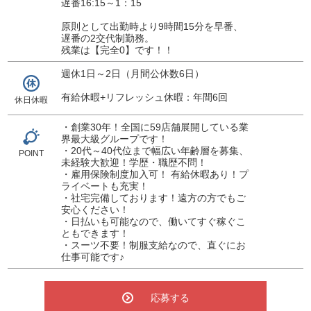
遅番16:15～1：15
原則として出勤時より9時間15分を早番、
遅番の2交代制勤務。
残業は【完全0】です！！
週休1日～2日（月間公休数6日）
有給休暇+リフレッシュ休暇：年間6回
休日休暇
・創業30年！全国に59店舗展開している業
界最大級グループです！
・20代～40代位まで幅広い年齢層を募集、
POINT
未経験大歓迎！学歴・職歴不問！
・雇用保険制度加入可！ 有給休暇あり！プ
ライベートも充実！
・社宅完備しております！遠方の方でもご
安心ください！
・日払いも可能なので、働いてすぐ稼ぐこ
ともできます！
・スーツ不要！制服支給なので、直ぐにお
仕事可能です♪
応募する