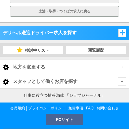
土浦・取手・つくばの求人に戻る
デリヘル送迎ドライバー求人を探す
埼玉県
閲覧履歴
検討中リスト
千葉県
埼玉県
地方を変更する
茨城県
千葉県
埼玉県 デリヘル送迎ドライバー
<
全国トップ
スタッフとして働くお店を探す
栃木県
茨城県
さいたま市・中央地域
千葉県 デリヘル送迎ドライバー
北海道 男性高収入
仕事に役立つ情報満載 「ジョブジャーナル」
東京都
東北 男性高収入
群馬県
栃木県
千葉市
茨城県 デリヘル送迎ドライバー
越谷・東部地域
さいたま市・中央地域 デリヘル送迎ドライバー
会員規約
東京 男性高収入
プライバシーポリシー
免責事項
FAQ
お問い合わせ
神奈川県
南関東 男性高収入
池袋 男性高収入
群馬県
PCサイト
土浦・取手・つくば・石岡
栃木県 デリヘル送迎ドライバー
船橋・市川・浦安
川越・所沢・西部地域
千葉市 デリヘル送迎ドライバー
大宮・さいたま・浦和 デリヘル送迎ドライバー
越谷・東部地域 デリヘル送迎ドライバー
神奈川 男性高収入
甲信越 男性高収入
千葉県
新宿 男性高収入