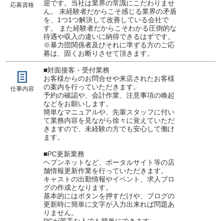
迎です。当社は業界の常識にこだわりませ
応募資格
ん。 未経験者だからこそ感じる業界の矛盾
を、1つ1つ解決して改善している会社で
す。 また経験者だからこそわかる圧倒的な
待遇や収入の違いに納得できるはずです。
※暴力団関係者及びそれに準ずる方のご応
募は、固くお断りさせて頂きます。
■対面接客・受付業務
お客様からのお問合せや来店されたお客様
の案内を行っていただきます。
仕事内容
予約の確認や、会計作業、注意事項の喚起
などをお願いします。
簡単なマニュアルや、先輩スタッフに付い
て業務内容を見ながら徐々に覚えていただ
きますので、未経験の方でも安心して働け
ます。
■PC更新業務
ヘブンネットなど、ポータルサイト等の店
舗情報更新作業を行っていただきます。
キャストの出勤情報やイベント、求人ブロ
グの作成となります。
基本的にはボタンを押すだけや、ブログの
更新時に簡単に文字が入力出来れば問題あ
りません。
PCが苦手な人でも簡単にできます。