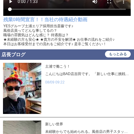
送迎車持込禁煙可
即日採用合否通達可
残業代支給
残業0時間宣言！！当社の待遇紹介動画
YESグループ土浦エリア採用担当斎藤です♪
風俗店員ってどんな事してるの？
職場の雰囲気はどんな感じ？ 待遇面は？
★未経験の方も安心★ ★貴方の不安を解消★ お仕事の流れをご紹介♪
本日はお客様受付までの流れをご紹介です♪ 是非ご覧ください！
店長ブログ
もっとみる
土浦で働こう！
こんにちはBAD店吉田です。 「新しい仕事に挑戦したい」「今よりしっかり稼ぎたい」――そんな方におすすめしたいのが、BADCOMPANY土浦店での仕事です。 勤務地は茨城県土浦市。土浦駅西口から徒歩圏内のため、通勤にも便利な立地です。お仕事はお客様のご案内や店舗運営のサポートなど、店舗を支える大切な業務。最初は分からないことがあって当然なので、業界未経験の方も一つずつ仕事を覚えていけば大丈夫です。 「経験がないから不安」という方も、まずは一歩踏み出してみませんか？仕事を通じて接客スキルやコミュニケーション力を身につけながら、自分自身の成長も実感できます。 東京などの大都市で働くという選択肢もありますが、地元・茨城の土浦で腰を据えて働くのも立派な選択です。仕事もプライベートも大切にしながら、新しいスタートを切ってみませんか？ 土浦で仕事を探している方、環境を変えたい方、やる気を活かして頑張りたい方は、ぜひBADCOMPANY土浦店へ。 「土浦で働こう」――その一歩を、ここから始めてみませんか？
08/09 09:22
新しい世界
未経験からでも始められる。風俗店の男子スタッフという仕事について 皆さんこんにちは。この度は当店の男子求人ブログをご覧頂きありがとうございます。 担当の中村です。 「夜のお店で働くのは少し不安。」 「経験がない自分でも本当にできるのだろうか。」 求人をご覧になっている方の多くが、このような気持ちを持っていると思います。 実際、当店に入社するスタッフのほとんどが未経験からのスタートです。前職は営業職、飲食店スタッフ、工場勤務、配送ドライバー、接客業、フリーターなどさまざまで、業界経験があった人は決して多くありません。 そのため、未経験の方でも安心して働けるように、基礎から丁寧に学べる環境を整えています。 最初にお願いする仕事 入社後すぐに難しい業務を任せることはありません。 まずは、 ・電話受付の補助 ・お客様対応の流れを覚える ・女性キャストのサポート ・簡単な清掃や備品管理 ・ホームページの更新補助 など、基本的な仕事からスタートしていただきます。 先輩スタッフが横について一つひとつ教えるので、業界知識が無くても大丈夫です。 シコ氏でもご興味を持たれましたらお気軽にご応募してみてくださいね。