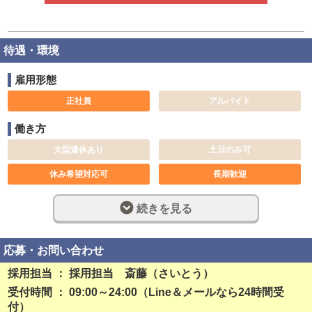
待遇・環境
雇用形態
正社員
アルバイト
働き方
大型連休あり
土日のみ可
休み希望対応可
長期歓迎
週休2日制
完全週休2日制
続きを見る
社員登用制度あり
残業なし
勤務開始日相談可
応募・お問い合わせ
採用担当 ： 採用担当 斎藤（さいとう）
稼ぎ方
受付時間 ： 09:00～24:00（Line＆メールなら24時間受
日払い可
賞与あり
付）