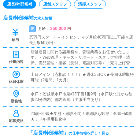
店長/幹部候補
店舗スタッフ
清掃スタッフ
店長/幹部候補
の求人情報
350,000
月給 :
正
円
35万円スタート＋インセンティブ月給40万円以上可能※店
給与
長月収50万円～
店舗運営に関わる諸業務や、管理業務をお任せいたしま
す。・Web管理・キャストサポート・スタッフ管理・清
仕事内容
掃、備品管理・接客（受付、電話対応等）・売り上げ管理
などなど…★学歴・経験不問！未経験も歓迎！
土日メイン（応相談！！！）★週休3日OK★長期休暇取得
可能（2週間、1カ月）
休日休暇
水戸：茨城県水戸市泉町3丁目1番9号（水戸駅北口から徒
歩20分圏内）都内近郊（出張手当あり）
勤務地
20歳~39歳★学歴・経験不問！未経験も歓迎！40歳~50歳
★ミドル採用強化中
応募資格
「店長/幹部候補」
の仕事情報を詳しく見る