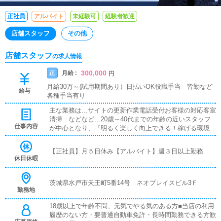
正社員
アルバイト
未経験可
経験者歓迎
店舗スタッフ
その他
店舗スタッフ
の求人情報
300,000
月給 :
正
円
月給30万～(試用期間あり）日払いOK役職手当 皆勤など
給与
各種手当有り
主な業務は…サイトの更新作業電話受付お客様の対応客室
清掃 などなど…20歳～40代までの年齢の近いスタッフ
仕事内容
が中心となり、『明るく楽しく向上できる！稼げる環境』
を目指しております！常に笑顔のある環境作りを心掛けて
います！
【正社員】月５日休み【アルバイト】週３日以上勤務
休日休暇
茨城県水戸市天王町5番14号 ネオプレイスビル3Ｆ
勤務地
18歳以上で年齢不問、元気でやる気のある方■当店の利用
履歴のない方・要普通自動車免許・長時間勤務できる方歓