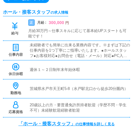
ホール・接客スタッフ
の求人情報
300,000
月給 :
正
円
月給30万円～仕事スキルに応じて基本給UPスタートも可
給与
能です！
未経験者でも簡単に出来る業務内容です。※まずは下記の
仕事内容を1つ丁寧にご指導いたします。●ホールスタッ
仕事内容
フ●お客様対応●お問合せ（電話・メール）対応●PC入力
作業●店舗内簡単清掃●フロント業務●シフト管理
週休１～２日制年末年始休暇
休日休暇
茨城県水戸市天王町5-8（水戸駅北口から徒歩20分圏内）
勤務地
20歳以上の方・要普通免許所持者歓迎（学歴不問・学生
不可）未経験歓迎経験者歓迎
応募資格
「ホール・接客スタッフ」
の仕事情報を詳しく見る