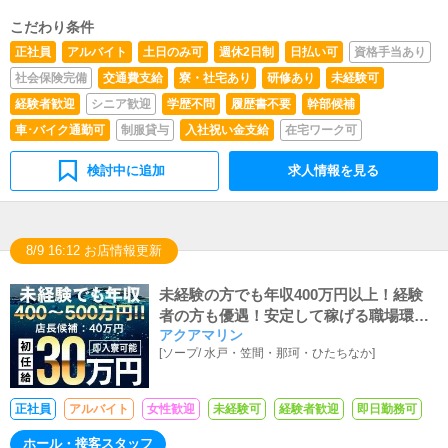
こだわり条件
正社員
アルバイト
土日のみ可
週休2日制
日払い可
資格手当あり
社会保険完備
交通費支給
寮・社宅あり
研修あり
未経験可
経験者歓迎
シニア歓迎
学歴不問
履歴書不要
幹部候補
車･バイク通勤可
制服貸与
入社祝い金支給
在宅ワーク可
検討中に追加
求人情報を見る
8/9 16:12 お店情報更新
未経験の方でも年収400万円以上！経験
者の方も優遇！安定して稼げる職場環境
アクアマリン
をご用意しております。
[
ソープ
/
水戸・笠間・那珂・ひたちなか
]
正社員
アルバイト
女性歓迎
未経験可
経験者歓迎
即日勤務可
ホール・接客スタッフ