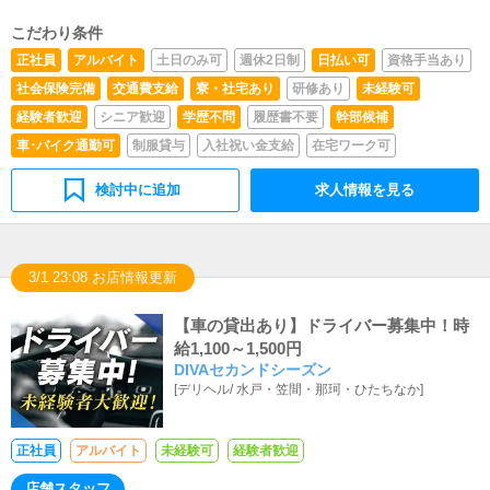
こだわり条件
正社員
アルバイト
土日のみ可
週休2日制
日払い可
資格手当あり
社会保険完備
交通費支給
寮・社宅あり
研修あり
未経験可
経験者歓迎
シニア歓迎
学歴不問
履歴書不要
幹部候補
車･バイク通勤可
制服貸与
入社祝い金支給
在宅ワーク可
検討中に追加
求人情報を見る
3/1 23:08 お店情報更新
【車の貸出あり】ドライバー募集中！時
給1,100～1,500円
DIVAセカンドシーズン
[
デリヘル
/
水戸・笠間・那珂・ひたちなか
]
正社員
アルバイト
未経験可
経験者歓迎
店舗スタッフ