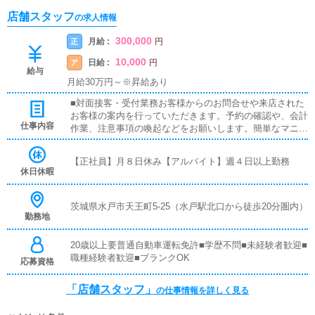
店舗スタッフ
の求人情報
300,000
月給 :
正
円
10,000
日給 :
ア
円
給与
月給30万円～※昇給あり
■対面接客・受付業務お客様からのお問合せや来店された
お客様の案内を行っていただきます。予約の確認や、会計
仕事内容
作業、注意事項の喚起などをお願いします。簡単なマニュ
アルや、先輩スタッフに付いて業務内容を見ながら徐々に
覚えていただきますので、未経験の方でも安心して働けま
【正社員】月８日休み【アルバイト】週４日以上勤務
す。■PC更新業務ヘブンネットなど、ポータルサイト等の
休日休暇
店舗情報更新作業を行っていただきます。キャストの出勤
情報やイベント、求人ブログの作成となります。基本的に
はボタンを押すだけや、ブログの更新時に簡単に文字が入
茨城県水戸市天王町5-25（水戸駅北口から徒歩20分圏内）
勤務地
力出来れば問題ありません。PCが苦手な人でも簡単にで
きます。■清掃・備品管理お客様やキャストの方に快適に
お過ごしいただくため、店内の清掃や備品の管理・補充を
20歳以上要普通自動車運転免許■学歴不問■未経験者歓迎■
行っていただきます。
職種経験者歓迎■ブランクOK
応募資格
「店舗スタッフ」
の仕事情報を詳しく見る