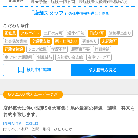
応募資格
迎★学歴・経験一切不問、未経験者大歓迎(未経験の方も
丁寧に一から指導します。)真面目で意欲のある方お待ち
「店舗スタッフ」
しております。※パソコンを扱える方(簡単な作業のみで
の仕事情報を詳しく見る
す)
こだわり条件
正社員
アルバイト
土日のみ可
週休2日制
日払い可
資格手当あり
社会保険完備
交通費支給
寮・社宅あり
研修あり
未経験可
経験者歓迎
シニア歓迎
学歴不問
履歴書不要
幹部候補
車･バイク通勤可
制服貸与
入社祝い金支給
在宅ワーク可
検討中に追加
求人情報を見る
8/9 21:00 求人ムービー更新
店舗拡大に伴い限定5名大募集！県内最高の待遇・環境・将来を
お約束致します。
INFINITY GOLD
[
デリヘル
/
水戸・笠間・那珂・ひたちなか
]