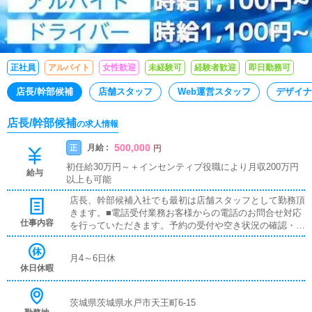
正社員
アルバイト
女性歓迎
未経験可
経験者歓迎
即日勤務可
店長/幹部候補
店舗スタッフ
Web運営スタッフ
デザイナ
店長/幹部候補
の求人情報
500,000
月給 :
正
円
初任給30万円～＋インセンティブ役職により月収200万円
給与
以上も可能
店長、幹部候補入社でも最初は店舗スタッフとして勤務頂
きます。■電話受付業務お客様からの電話のお問合せ対応
仕事内容
を行っていただきます。予約の受付や空き状況の確認・説
明をお願いします。予約の確定後はキャストやドライバー
に通達します。簡単なマニュアルや先輩スタッフに気軽に
月4～6日休
聞ける環境ですので、未経験でも安心して働けます。■案
休日休暇
内業務お客様からのお問合せや来店されたお客様の案内を
行っていただきます。予約の確認や、会計作業、注意事項
の喚起などをお願いします。簡単なマニュアルや、先輩ス
茨城県茨城県水戸市天王町6-15