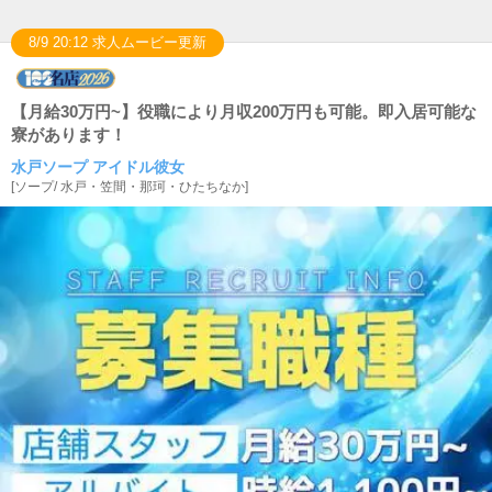
8/9 20:12 求人ムービー更新
【月給30万円~】役職により月収200万円も可能。即入居可能な
寮があります！
水戸ソープ アイドル彼女
[
ソープ
/
水戸・笠間・那珂・ひたちなか
]