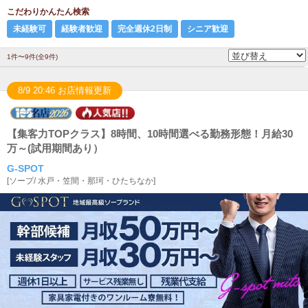
こだわりかんたん検索
未経験可
経験者歓迎
完全週休2日制
シニア歓迎
1件〜9件(全9件)
8/9 20:46 お店情報更新
【集客力TOPクラス】8時間、10時間選べる勤務形態！月給30
万～(試用期間あり）
G-SPOT
[
ソープ
/
水戸・笠間・那珂・ひたちなか
]