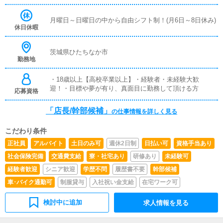
をご覧頂きありがとうございます！こちらをご覧になって
る方は恐らく・人よりも多く給料を貰いたい・人よりも出
月曜日～日曜日の中から自由シフト制！(月6日～8日休み)
世したい・より高みを目指したい・今までの経験等を活か
休日休暇
せる場が欲しい・今の環境よりも良くしたい、変えたいそ
んな風に考えてくれている野心溢れる方だと思います！当
店はそんな野心溢れる方を大歓迎致します！意識を高く持
茨城県ひたちなか市
勤務地
ち、貪欲に仕事に打ち込む管理職を目指すからには一筋縄
ではいかない事も多々あるかもしれません。ですが、当店
は必ず頑張る貴方を評価致します！経験・未経験は一切問
・18歳以上【高校卒業以上】・経験者・未経験大歓
いません！経験豊富な当店スタッフが一からサポート致し
迎！・目標や夢が有り、真面目に勤務して頂ける方
応募資格
ます！貴方のやる気・誠実さが何よりの武器です！是非当
店で一緒にお仕事してみませんか？
「店長/幹部候補」
の仕事情報を詳しく見る
こだわり条件
正社員
アルバイト
土日のみ可
週休2日制
日払い可
資格手当あり
社会保険完備
交通費支給
寮・社宅あり
研修あり
未経験可
経験者歓迎
シニア歓迎
学歴不問
履歴書不要
幹部候補
車･バイク通勤可
制服貸与
入社祝い金支給
在宅ワーク可
検討中に追加
求人情報を見る