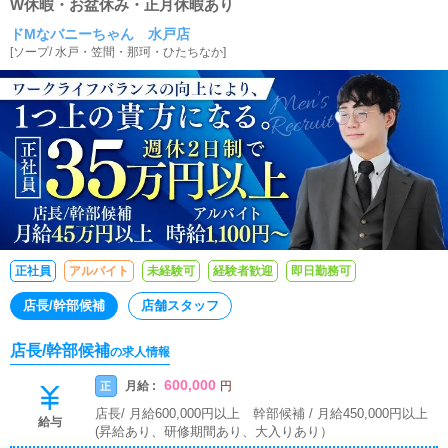
W休暇・お盆休み・正月休暇あり
ドMなバニーちゃん 水戸店
[
ソープ
/
水戸・笠間・那珂・ひたちなか
]
正社員
アルバイト
未経験可
経験者歓迎
即日勤務可
店長/幹部候補
店舗スタッフ
店長/幹部候補
の求人情報
600,000
月給 :
正
円
店長/ 月給600,000円以上 幹部候補 / 月給450,000円以上
給与
(昇給あり、研修期間あり、大入りあり）