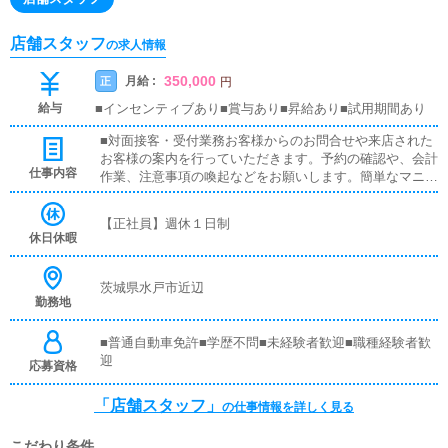
店舗スタッフ
の求人情報
350,000
月給 :
正
円
給与
■インセンティブあり■賞与あり■昇給あり■試用期間あり
■対面接客・受付業務お客様からのお問合せや来店された
お客様の案内を行っていただきます。予約の確認や、会計
仕事内容
作業、注意事項の喚起などをお願いします。簡単なマニュ
アルや、先輩スタッフに付いて業務内容を見ながら徐々に
覚えていただきますので、未経験の方でも安心して働けま
【正社員】週休１日制
す。
休日休暇
茨城県水戸市近辺
勤務地
■普通自動車免許■学歴不問■未経験者歓迎■職種経験者歓
迎
応募資格
「店舗スタッフ」
の仕事情報を詳しく見る
こだわり条件