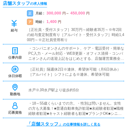
店舗スタッフ
の求人情報
300,000
450,000
月給 :
正
円
～
円
1,400
時給 :
ア
円
［正社員・受付スタッフ］30万円～経験者35万～※年2回
給与
の給与査定制度有り［アルバイト・受付スタッフ］時給1,4
00円～※正社員登用有り
・コンパニオンさんのサポート、ケア・電話受付・簡単な
PC入力・メール対応・WEB更新・オフィス清掃・コンパ
仕事内容
ニオンさんの送迎上記をはじめとする、店舗運営業務全般
となります。
［正社員］隔週休2日※連休、希望休可能（月6日休み）
［アルバイト］シフトによる※連休、希望休可能
休日休暇
水戸※JR水戸駅より徒歩約5分
勤務地
・18～55歳くらいまでの方。・性別は問いません。女性
の方も大募集！■普通自動車免許歓迎■未経験者歓迎■職種
応募資格
経験者歓迎■キャスト経験者も歓迎■ブランクOK■シニア
世代歓迎
「店舗スタッフ」
の仕事情報を詳しく見る