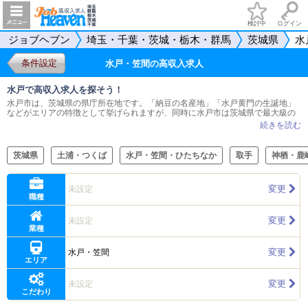
検討中
ログイン
ジョブヘブン
埼玉・千葉・茨城・栃木・群馬
茨城県
水
条件設定
水戸・笠間の高収入求人
水戸で高収入求人を探そう！
水戸市は、茨城県の県庁所在地です。「納豆の名産地」「水戸黄門の生誕地」
などがエリアの特徴として挙げられますが、同時に水戸市は茨城県で最大級の
歓楽街が見られるエリアでもあります。国道50号線沿いの大工町、泉町および
その南部に位置する天王町は、多数の飲食店や遊興施設が密集するエリアとな
っており、昼夜を問わず賑わっています。 そのような水戸市では、数多くの男
性向け高収入求人を見つけることができます。店舗で受付や清掃、各種の雑務
茨城県
土浦・つくば
水戸・笠間・ひたちなか
取手
神栖・鹿
を行う受付スタッフのほか、Web運営スタッフや送迎ドライバーなどさまざま
な職種の求人を見つけることが可能です。 ジョブヘブンは、水戸市で高収入求
人を探す皆様をサポートします。当サイトでは、それぞれの個別ページにて詳
変更
未設定
細な求人内容をチェックすることが可能です。応募資格や給与の目安、待遇な
職種
どを確認することができます。そのほか、皆様一人ひとりが希望に合った求人
をすみやかに見つけられるよう、給与の額や待遇の内容などを指定して絞り込
める検索機能を設けています。水戸市で仕事をお探しの際は、ぜひご活用くだ
変更
未設定
さい。
業種
変更
水戸・笠間
エリア
変更
未設定
こだわり