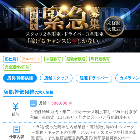
正社員
アルバイト
未経験可
経験者歓迎
即日勤務可
完全週休2日制
店長/幹部候補
店舗スタッフ
送迎ドライバー
カメラマン
店長/幹部候補
の求人情報
500,000
月給 :
正
円
・初任給50万円・年二回のボーナス制度有り・Wi-Fi付き寮
給与
完備・車両貸し出し有り・能力に合わせた昇給制度有り
・PCを使った簡単な内勤業務・電話受付等のオペレータ
ー業務・キャストの管理・アルバイトスタッフや社員の出
仕事内容
勤管理・その他店舗運営業務店長/幹部候補募集のページ