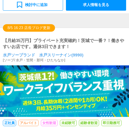
ただく必要があります。会議にも出席していただきます。
検討中に追加
求人情報を見る
8/5 16:23 店長ブログ更新
【月給35万円】プライベート充実確約！茨城で一番？！働きや
すいお店です。週休3日できます！
水戸ソープランド 水戸スリーナイン(9990)
[
ソープ
/
水戸・笠間・那珂・ひたちなか
]
正社員
アルバイト
女性歓迎
未経験可
経験者歓迎
即日勤務可