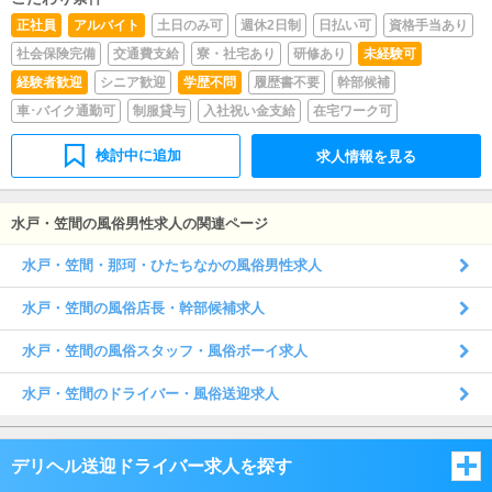
正社員
アルバイト
土日のみ可
週休2日制
日払い可
資格手当あり
社会保険完備
交通費支給
寮・社宅あり
研修あり
未経験可
経験者歓迎
シニア歓迎
学歴不問
履歴書不要
幹部候補
車･バイク通勤可
制服貸与
入社祝い金支給
在宅ワーク可
検討中に追加
求人情報を見る
水戸・笠間の風俗男性求人の関連ページ
水戸・笠間・那珂・ひたちなかの風俗男性求人
水戸・笠間の風俗店長・幹部候補求人
水戸・笠間の風俗スタッフ・風俗ボーイ求人
水戸・笠間のドライバー・風俗送迎求人
デリヘル送迎ドライバー求人を探す