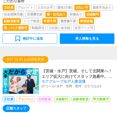
こだわり条件
正社員
アルバイト
土日のみ可
週休2日制
日払い可
資格手当あり
社会保険完備
交通費支給
寮・社宅あり
研修あり
未経験可
経験者歓迎
シニア歓迎
学歴不問
履歴書不要
幹部候補
車･バイク通勤可
制服貸与
入社祝い金支給
在宅ワーク可
検討中に追加
求人情報を見る
4/27 21:43 お店情報更新
【茨城・水戸】茨城、そして北関東へ！
エリア拡大に向けてスタッフ急募中。明
モアグループ水戸人妻花壇
るさと元気があれば問題なしです【社保
[
デリヘル
/
水戸・笠間・那珂・ひたちなか
]
完備】
正社員
アルバイト
女性歓迎
未経験可
経験者歓迎
即日勤務可
店舗スタッフ