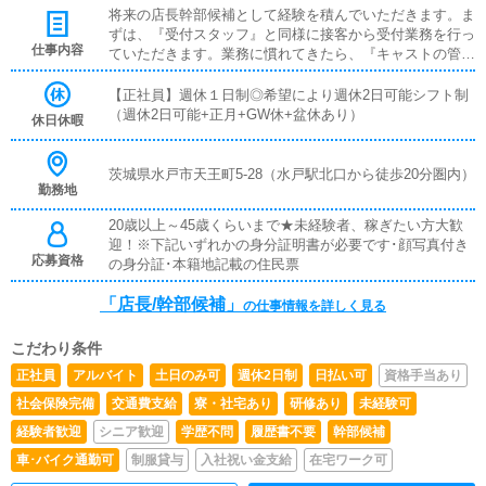
将来の店長幹部候補として経験を積んでいただきます。ま
ずは、『受付スタッフ』と同様に接客から受付業務を行っ
仕事内容
ていただきます。業務に慣れてきたら、『キャストの管
理』や『経営に関わる業務』を順に覚えていただきます。
早い方だと１年ぐらいで、店長として新しい店舗の運営を
【正社員】週休１日制◎希望により週休2日可能シフト制
お任せします。■対面接客・受付業務お客様からのお問合
（週休2日可能+正月+GW休+盆休あり）
休日休暇
せや来店されたお客様の案内を行っていただきます。予約
の確認や、会計作業、注意事項の喚起などをお願いしま
す。簡単なマニュアルや、先輩スタッフに付いて業務内容
茨城県水戸市天王町5-28（水戸駅北口から徒歩20分圏内）
勤務地
を見ながら徐々に覚えていただきますので、未経験の方で
も安心して働けます。■企画の立案店舗イベントや店舗運
20歳以上～45歳くらいまで★未経験者、稼ぎたい方大歓
営など様々な企画を提案していただきます。【新規のお客
迎！※下記いずれかの身分証明書が必要です･顔写真付き
様の増加】【お客様のリピート率の向上】【キャストの方
応募資格
の身分証･本籍地記載の住民票
の入店数の増加】など、売上UPに繋がる施策の提案を行
っていただきます。■キャスト管理お店で働いていただい
「店長/幹部候補」
の仕事情報を詳しく見る
ているキャストの方が稼げるようにインターネットを使っ
たPR（写メ日記）などの使い方などのアドバイスを行っ
ていただきます。■PC更新業務ヘブンネットなど、ポータ
こだわり条件
ルサイト等の店舗情報更新作業を行っていただきます。キ
正社員
アルバイト
土日のみ可
週休2日制
日払い可
資格手当あり
ャストの出勤情報やイベント、求人ブログの作成となりま
社会保険完備
交通費支給
寮・社宅あり
研修あり
未経験可
す。基本的にはボタンを押すだけや、ブログの更新時に簡
単に文字が入力出来れば問題ありません。PCが苦手な人
経験者歓迎
シニア歓迎
学歴不問
履歴書不要
幹部候補
でも簡単にできます。■その他の業務女の子の出勤管理や
車･バイク通勤可
制服貸与
入社祝い金支給
在宅ワーク可
面接、イベントや料金などの企画をしていただきます。ス
タッフの意見を聞きつつ、全体のことを考えて行動してい