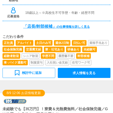
勤務地
タッフに付いて業務内容を見ながら徐々に覚えていただき
ますので未経験の方でも安心して働けます。■キャスト管
理お店で働いていただいているキャストの方が稼げるよう
18歳以上～※高校生不可学歴・年齢・経歴不問
にインターネットを使ったPR（写メ日記）などの使い方
応募資格
などのアドバイスを行っていただきます。■PC更新業務ヘ
ブンネットなど、ポータルサイト等の店舗情報更新作業を
「店長/幹部候補」
の仕事情報を詳しく見る
行っていただきます。キャストの出勤情報やイベント、求
人ブログの作成となります。基本的にはボタンを押すだけ
こだわり条件
や、ブログの更新時に簡単に文字が入力出来れば問題あり
ません。PCが苦手な人でも簡単にできます。■清掃・備品
正社員
アルバイト
土日のみ可
週休2日制
日払い可
資格手当あり
管理お客様やキャストの方に快適にお過ごしいただくた
社会保険完備
交通費支給
寮・社宅あり
研修あり
未経験可
め、店内の清掃や備品の管理・補充を行っていただきます
経験者歓迎
シニア歓迎
学歴不問
履歴書不要
幹部候補
車･バイク通勤可
制服貸与
入社祝い金支給
在宅ワーク可
検討中に追加
求人情報を見る
8/9 12:06 お店情報更新
未経験でも【35万円】！寮費＆光熱費無料／社会保険完備／G