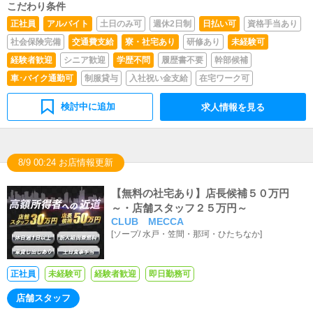
こだわり条件
正社員
アルバイト
土日のみ可
週休2日制
日払い可
資格手当あり
社会保険完備
交通費支給
寮・社宅あり
研修あり
未経験可
経験者歓迎
シニア歓迎
学歴不問
履歴書不要
幹部候補
車･バイク通勤可
制服貸与
入社祝い金支給
在宅ワーク可
検討中に追加
求人情報を見る
8/9 00:24 お店情報更新
【無料の社宅あり】店長候補５０万円
～・店舗スタッフ２５万円～
CLUB MECCA
[
ソープ
/
水戸・笠間・那珂・ひたちなか
]
正社員
未経験可
経験者歓迎
即日勤務可
店舗スタッフ