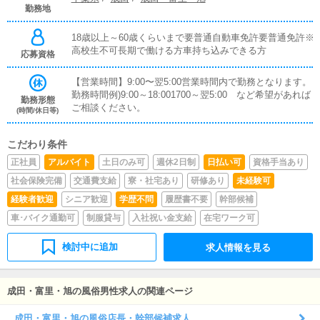
勤務地
18歳以上～60歳くらいまで要普通自動車免許要普通免許※
高校生不可長期で働ける方車持ち込みできる方
応募資格
【営業時間】9:00〜翌5:00営業時間内で勤務となります。
勤務時間例)9:00～18:001700～翌5:00 など希望があれば
勤務形態
ご相談ください。
(時間/休日等)
こだわり条件
正社員
アルバイト
土日のみ可
週休2日制
日払い可
資格手当あり
社会保険完備
交通費支給
寮・社宅あり
研修あり
未経験可
経験者歓迎
シニア歓迎
学歴不問
履歴書不要
幹部候補
車･バイク通勤可
制服貸与
入社祝い金支給
在宅ワーク可
検討中に追加
求人情報を見る
成田・富里・旭の風俗男性求人の関連ページ
成田・富里・旭の風俗店長・幹部候補求人