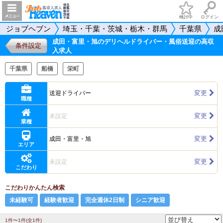
検討中
ログイン
ジョブヘブン
埼玉・千葉・茨城・栃木・群馬
千葉県
成
成田・富里・旭のデリヘルドライバー・風俗送迎の高収
条件設定
入求人
千葉県
船橋
栄町
変更
送迎ドライバー
職種
変更
未設定
業種
変更
成田・富里・旭
エリア
変更
未設定
こだわり
こだわりかんたん検索
未経験可
経験者歓迎
完全週休2日制
シニア歓迎
1件〜1件(全1件)