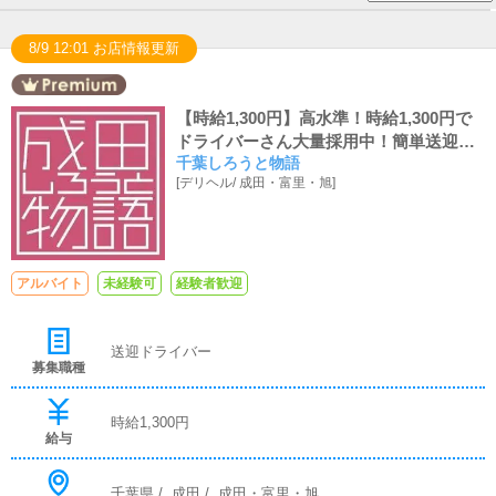
8/9 12:01 お店情報更新
【時給1,300円】高水準！時給1,300円で
ドライバーさん大量採用中！簡単送迎業
千葉しろうと物語
務で高収入叶えませんか？WワークOK！
[
デリヘル
/
成田・富里・旭
]
シニアOK！未経験可！年齢不問！
アルバイト
未経験可
経験者歓迎
送迎ドライバー
募集職種
時給1,300円
給与
千葉県
/
成田
/
成田・富里・旭