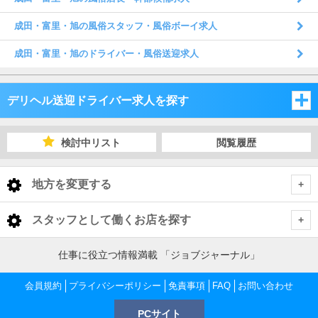
成田・富里・旭の風俗スタッフ・風俗ボーイ求人
成田・富里・旭のドライバー・風俗送迎求人
デリヘル送迎ドライバー求人を探す
埼玉県
検討中リスト
閲覧履歴
千葉県
埼玉県
地方を変更する
茨城県
千葉県
埼玉県 デリヘル送迎ドライバー
<
全国トップ
スタッフとして働くお店を探す
栃木県
茨城県
さいたま市・中央地域
千葉県 デリヘル送迎ドライバー
北海道 男性高収入
東京都
仕事に役立つ情報満載 「ジョブジャーナル」
東北 男性高収入
群馬県
栃木県
千葉市
茨城県 デリヘル送迎ドライバー
越谷・東部地域
さいたま市・中央地域 デリヘル送迎ドライバー
会員規約
東京 男性高収入
プライバシーポリシー
免責事項
FAQ
お問い合わせ
神奈川県
南関東 男性高収入
池袋 男性高収入
群馬県
PCサイト
土浦・取手・つくば・石岡
栃木県 デリヘル送迎ドライバー
船橋・市川・浦安
川越・所沢・西部地域
千葉市 デリヘル送迎ドライバー
大宮・さいたま・浦和 デリヘル送迎ドライバー
越谷・東部地域 デリヘル送迎ドライバー