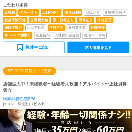
こだわり条件
正社員
アルバイト
土日のみ可
週休2日制
日払い可
資格手当あり
社会保険完備
交通費支給
寮・社宅あり
研修あり
未経験可
経験者歓迎
シニア歓迎
学歴不問
履歴書不要
幹部候補
車･バイク通勤可
制服貸与
入社祝い金支給
在宅ワーク可
検討中に追加
求人情報を見る
8/7 13:00 店長ブログ更新
店舗拡大中！未経験者〜経験者大歓迎！アルバイト〜正社員募
集☆
松本回春性感SPA
[
エステ（派遣型）
/
松本市
]