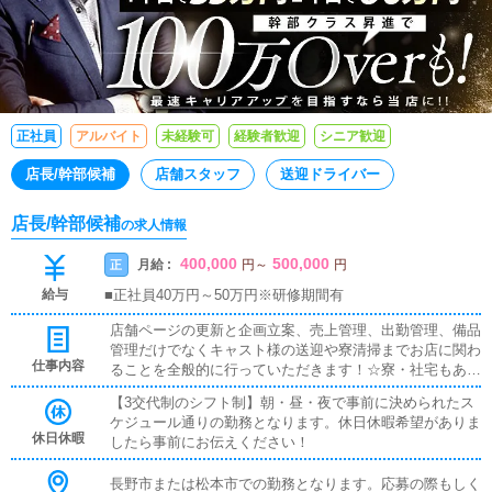
正社員
アルバイト
未経験可
経験者歓迎
シニア歓迎
店長/幹部候補
店舗スタッフ
送迎ドライバー
店長/幹部候補
の求人情報
400,000
500,000
月給 :
正
円
～
円
給与
■正社員40万円～50万円※研修期間有
店舗ページの更新と企画立案、売上管理、出勤管理、備品
管理だけでなくキャスト様の送迎や寮清掃までお店に関わ
仕事内容
ることを全般的に行っていただきます！☆寮・社宅もあり
ます！ご希望の方はご相談を(^O^)／☆WEB面接可能で
【3交代制のシフト制】朝・昼・夜で事前に決められたス
す！対面での面接が難しい方は事前にお伝えください！☆
ケジュール通りの勤務となります。休日休暇希望がありま
事務所は分煙体制！タバコが苦手な方も、吸う方もどちら
休日休暇
したら事前にお伝えください！
もドウゾ！☆即日採用可能です！働く気持ちがみなぎって
いる方、すぐお仕事できます！【独立支援制度】当グルー
長野市または松本市での勤務となります。応募の際もしく
プでは独立支援制度としてご自身で店舗経営をしたいとい