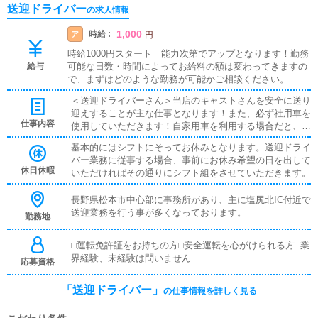
送迎ドライバー
の求人情報
1,000
時給 :
ア
円
時給1000円スタート 能力次第でアップとなります！勤務
給与
可能な日数・時間によってお給料の額は変わってきますの
で、まずはどのような勤務が可能かご相談ください。
＜送迎ドライバーさん＞当店のキャストさんを安全に送り
迎えすることが主な仕事となります！また、必ず社用車を
仕事内容
使用していただきます！自家用車を利用する場合だと、メ
ンテナンスやガソリン代のこと・・いろいろ気になると思
基本的にはシフトにそってお休みとなります。送迎ドライ
いますが、気にせず気兼ねなくお仕事ができます(^^)
バー業務に従事する場合、事前にお休み希望の日を出して
休日休暇
いただければその通りにシフト組をさせていただきます。
長野県松本市中心部に事務所があり、主に塩尻北IC付近で
送迎業務を行う事が多くなっております。
勤務地
□運転免許証をお持ちの方□安全運転を心がけられる方□業
界経験、未経験は問いません
応募資格
「送迎ドライバー」
の仕事情報を詳しく見る