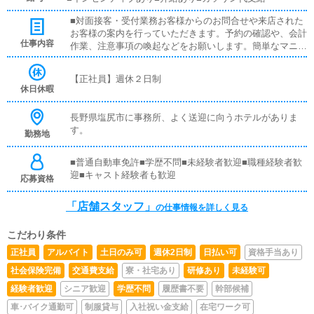
■対面接客・受付業務お客様からのお問合せや来店された
お客様の案内を行っていただきます。予約の確認や、会計
仕事内容
作業、注意事項の喚起などをお願いします。簡単なマニュ
アルや、先輩スタッフに付いて業務内容を見ながら徐々に
覚えていただきますので、未経験の方でも安心して働けま
【正社員】週休２日制
す。■キャスト管理お店で働いていただいているキャスト
休日休暇
の方が稼げるようにインターネットを使ったPR（写メ日
記）などの使い方などのアドバイスを行っていただきま
長野県塩尻市に事務所、よく送迎に向うホテルがありま
す。■PC更新業務ヘブンネットなど、ポータルサイト等の
す。
勤務地
店舗情報更新作業を行っていただきます。キャストの出勤
情報やイベント、求人ブログの作成となります。基本的に
はボタンを押すだけや、ブログの更新時に簡単に文字が入
■普通自動車免許■学歴不問■未経験者歓迎■職種経験者歓
力出来れば問題ありません。PCが苦手な人でも簡単にで
迎■キャスト経験者も歓迎
応募資格
きます。
「店舗スタッフ」
の仕事情報を詳しく見る
こだわり条件
正社員
アルバイト
土日のみ可
週休2日制
日払い可
資格手当あり
社会保険完備
交通費支給
寮・社宅あり
研修あり
未経験可
経験者歓迎
シニア歓迎
学歴不問
履歴書不要
幹部候補
車･バイク通勤可
制服貸与
入社祝い金支給
在宅ワーク可