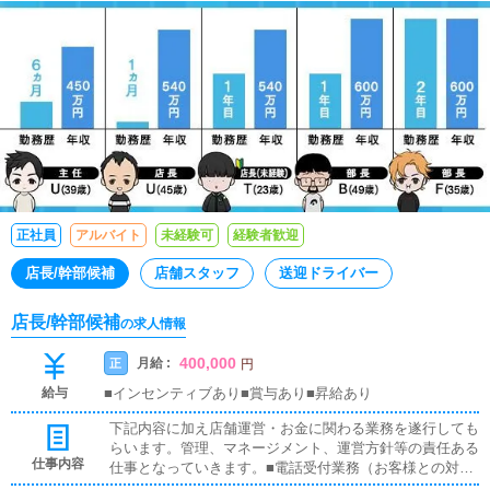
正社員
アルバイト
未経験可
経験者歓迎
店長/幹部候補
店舗スタッフ
送迎ドライバー
店長/幹部候補
の求人情報
400,000
月給 :
正
円
給与
■インセンティブあり■賞与あり■昇給あり
下記内容に加え店舗運営・お金に関わる業務を遂行しても
らいます。管理、マネージメント、運営方針等の責任ある
仕事内容
仕事となっていきます。■電話受付業務（お客様との対面
接客はありません）お客様からの電話のお問合せ対応を行