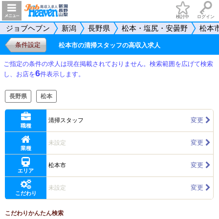
検討中
ログイン
ジョブヘブン
新潟
長野県
松本・塩尻・安曇野
松本
条件設定
松本市の清掃スタッフの高収入求人
ご指定の条件の求人は現在掲載されておりません。検索範囲を広げて検索
6
し、お店を
件表示します。
長野県
松本
変更
清掃スタッフ
職種
変更
未設定
業種
変更
松本市
エリア
変更
未設定
こだわり
こだわりかんたん検索