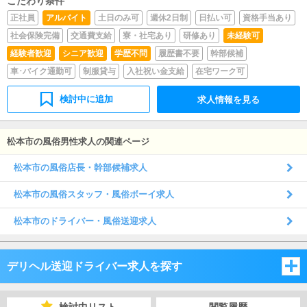
こだわり条件
正社員
アルバイト
土日のみ可
週休2日制
日払い可
資格手当あり
社会保険完備
交通費支給
寮・社宅あり
研修あり
未経験可
経験者歓迎
シニア歓迎
学歴不問
履歴書不要
幹部候補
車･バイク通勤可
制服貸与
入社祝い金支給
在宅ワーク可
検討中に追加
求人情報を見る
松本市の風俗男性求人の関連ページ
松本市の風俗店長・幹部候補求人
松本市の風俗スタッフ・風俗ボーイ求人
松本市のドライバー・風俗送迎求人
デリヘル送迎ドライバー求人を探す
新潟県