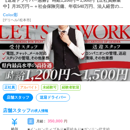
【送迎ドライバー急募】 時給1,200円～1,500円【正社員募集
中】月35万円～＋社会保険完備、年収540万円、法人経営の安
定した職場で働いてみませんか？
Color彩
[
デリヘル
/
松本市
]
正社員
アルバイト
未経験可
経験者歓迎
店舗スタッフ
送迎ドライバー
店舗スタッフ
の求人情報
350,000
月給 :
正
円
給与
■インセンティブあり■昇給あり■ガソリン代支給