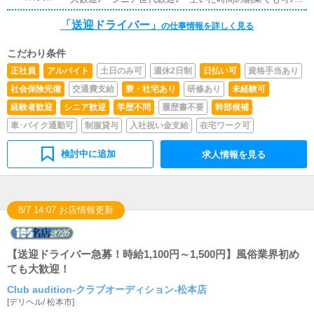
送迎業務♪◆長期安定の当グループで、あなたの空いた時
誰にも知られずに働けます♪＊【自分の車を持込の方】
間を活用し、副業収入を♪
「送迎ドライバー」
【お店の車をレンタル】どちらでもOK♪＊自動車任意保険
の仕事情報を詳しく見る
に加入している方♪
こだわり条件
正社員
アルバイト
土日のみ可
週休2日制
日払い可
資格手当あり
社会保険完備
交通費支給
寮・社宅あり
研修あり
未経験可
経験者歓迎
シニア歓迎
学歴不問
履歴書不要
幹部候補
車･バイク通勤可
制服貸与
入社祝い金支給
在宅ワーク可
検討中に追加
求人情報を見る
8/7 14:07 お店情報更新
【送迎ドライバー急募！時給1,100円～1,500円】風俗業界初め
ても大歓迎！
Club audition-クラブオーディション-松本店
[
デリヘル
/
松本市
]