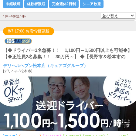
未経験可
経験者歓迎
完全週休2日制
シニア歓迎
1件〜6件(全6件)
8/7 17:00 お店情報更新
【◆ドライバー3名急募！！ 1,100円～1,500円以上も可能◆】
【◆正社員2名募集！！ 30万円～】 ◆【長野市＆松本市のキ
ュアズグループ4店舗でスタッフ同時募集！】 ◆外注ドライバ
デリヘルヘブン松本店（キュアズグループ）
ーは【車持込】or【お店の車を借りて】もOK！！ ◆【空いた
[
デリヘル
/
松本市
]
時間に副業で】＆【キュアズグループでチャレンジした
い！！】という男性・女性、お待ちしています♪