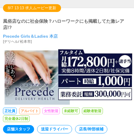
8/7 13:13 求人ムービー更新
風俗店なのに社会保険？ハローワークにも掲載してた激レア
店!?
Precede Girls＆Ladies 本店
[
デリヘル
/
松本市
]
正社員
アルバイト
女性歓迎
未経験可
経験者歓迎
完全週休2日制
店舗スタッフ
送迎ドライバー
店長/幹部候補