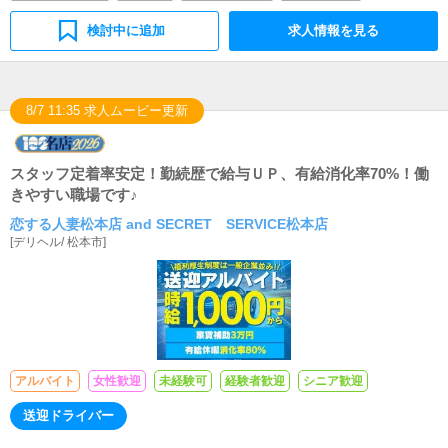
検討中に追加
求人情報を見る
8/7 11:35 求人ムービー更新
スタッフ定着率安定！勤続歴で給与ＵＰ、有給消化率70%！働
きやすい職場です♪
恋する人妻松本店 and SECRET SERVICE松本店
[
デリヘル
/
松本市
]
アルバイト
女性歓迎
未経験可
経験者歓迎
シニア歓迎
送迎ドライバー