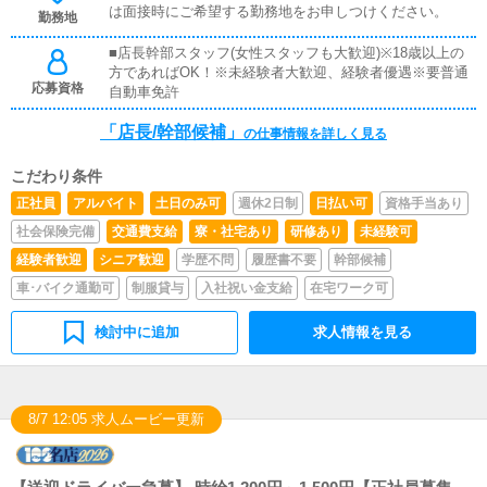
は面接時にご希望する勤務地をお申しつけください。
う方のサポートも行っています。FCオーナーとして風俗
勤務地
の店舗運営のノウハウ・システムを全てお教えします！
■店長幹部スタッフ(女性スタッフも大歓迎)※18歳以上の
方であればOK！※未経験者大歓迎、経験者優遇※要普通
応募資格
自動車免許
「店長/幹部候補」
の仕事情報を詳しく見る
こだわり条件
正社員
アルバイト
土日のみ可
週休2日制
日払い可
資格手当あり
社会保険完備
交通費支給
寮・社宅あり
研修あり
未経験可
経験者歓迎
シニア歓迎
学歴不問
履歴書不要
幹部候補
車･バイク通勤可
制服貸与
入社祝い金支給
在宅ワーク可
検討中に追加
求人情報を見る
8/7 12:05 求人ムービー更新