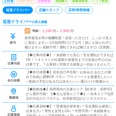
正社員
アルバイト
女性歓迎
未経験可
経験者歓迎
シニア歓迎
送迎ドライバー
店舗スタッフ
店長/幹部候補
送迎ドライバー
の求人情報
1,100
1,500
時給 :
ア
円
～
円
業界最高水準の報酬制度！頑張った分だけ、しっかり収入
給与
に直結します♪✅1日短時間だけでも可！誰にも知られずに
働けます♪✅経験不問！運転できれば稼げます◎✅試用期間
あり（未経験でも安心スタート）✅日払いOK（急な出費に
【◆仕事内容◆】＊未経験でも安心！安全運転ができれば
も安心！）◆勤務時間も基本は希望申告制！本業との両立
OK！＊キャストの出退勤や派遣先までの送迎が中心のお
が可能♪数時間だけでも安定収入に♪例えば…◆週1日 / 8時
仕事内容
仕事です。＊お客様と対面する接客は一切ありません◎ま
間本業が休みの日にアルバイト！◆週3日 / 1日4時間副収入
た、運転がメインのため✅誰にも知られずに働ける！！✅
として最適！◆週5日 / フルタイム十分な生活収入を確保！
【◆休日休暇◆】完全自己申告制！お休みは あなたの都
人目を気にせず働ける！！✅プライバシーがしっかり守ら
【人目を気にせず・プライバシーを守りながら】安全運転
合で自由に調整OK です♪✅プライベートを最優先したい♪
れる！！✅ 副業・Wワークにも最適！！という点も大き
でコツコツ稼げるお仕事です(^^)※業務委託契約でのお仕事
休日休暇
✅家族の予定がある日は休みたい♪✅週1だけの勤務から始
な魅力です！最初は先輩ドライバーが丁寧に同行しますの
となります。
めたい♪✅稼ぎたい週はたくさん出たい♪そんな希望も、す
で、道順や基本業務を学びながら、無理なくスタートでき
【◆勤務地◆】長野県内の主要エリア【松本市・長野市】
べて柔軟に対応します(^^)◆副業・Wワークにも最適で、
ます！（送迎のない時間帯は、簡単な関連業務をして頂く
から選択可能！【◆主な送迎エリア◆】✅ 松本エリア塩尻
安定して長く続けられる環境です。◆しっかり休むことも
場合もございます）あなたの安全運転が、キャストの安心
勤務地
北IC付近のラブホテル、松本駅周辺のビジネスホテル ほ
仕事の一つ。無理なく働けるスタイルで、安全運転とキャ
を支えます。空いた時間を有効にご活用ください♪
か✅ 長野エリア権堂・鶴賀周辺のラブホテル、長野駅周
ストの安心を支えてください♪
【◆応募資格◆】＊普通免許保有者♪＊安全運転を確実に
辺のビジネスホテル ほか遠方への送迎もありますが、片
出来る方♪＊男性も女性もOK♪＊学歴不問♪＊未経験者も
道30分以内が目安です◎◆人目を気にせずコツコツ働ける
応募資格
大歓迎♪＊シニア世代歓迎♪＊空いた時間の副業でも可♪＊