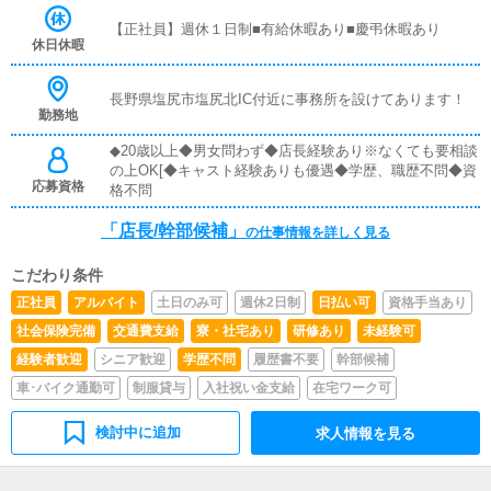
っていただきます。予約の受付や空き状況の確認・説明を
【正社員】週休１日制■有給休暇あり■慶弔休暇あり
お願いします。予約の確定後はキャストやドライバーに通
休日休暇
達します。簡単なマニュアルや先輩スタッフに気軽に聞け
る環境ですので、未経験でも安心して働けます。■企画の
立案店舗イベントや店舗運営など様々な企画を提案してい
長野県塩尻市塩尻北IC付近に事務所を設けてあります！
勤務地
ただきます。【新規のお客様の増加】【お客様のリピート
率の向上】【キャストの方の入店数の増加】など、売上U
◆20歳以上◆男女問わず◆店長経験あり※なくても要相談
Pに繋がる施策の提案を行っていただきます。■キャスト
の上OK[◆キャスト経験ありも優遇◆学歴、職歴不問◆資
管理お店で働いていただいているキャストの方が稼げるよ
応募資格
格不問
うにインターネットを使ったPR（写メ日記）などの使い
方などのアドバイスを行っていただきます。■PC更新業務
「店長/幹部候補」
の仕事情報を詳しく見る
ヘブンネットなど、ポータルサイト等の店舗情報更新作業
を行っていただきます。キャストの出勤情報やイベント、
求人ブログの作成となります。基本的にはボタンを押すだ
こだわり条件
けや、ブログの更新時に簡単に文字が入力出来れば問題あ
正社員
アルバイト
土日のみ可
週休2日制
日払い可
資格手当あり
りません。PCが苦手な人でも簡単にできます。■清掃・備
社会保険完備
交通費支給
寮・社宅あり
研修あり
未経験可
品管理お客様やキャストの方に快適にお過ごしいただくた
め、店内の清掃や備品の管理・補充を行っていただきま
経験者歓迎
シニア歓迎
学歴不問
履歴書不要
幹部候補
す。
車･バイク通勤可
制服貸与
入社祝い金支給
在宅ワーク可
検討中に追加
求人情報を見る