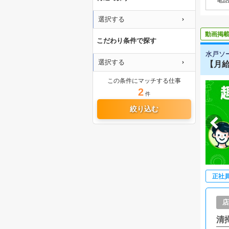
選択する
動画掲
こだわり条件で探す
水戸ソー
選択する
【月給
この条件にマッチする仕事
2
件
絞り込む
正社
店
清