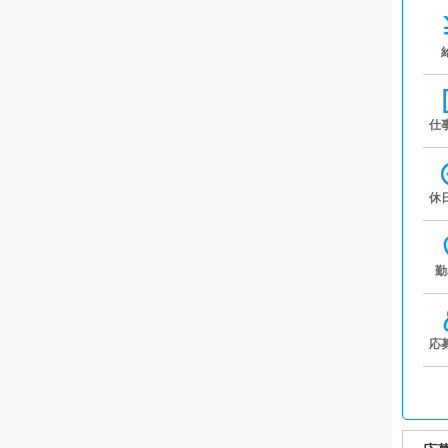
仕
休
勤
応