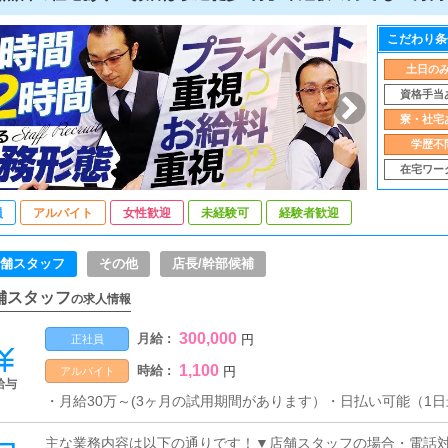
こだわり条
土日の
資格手当
寮・社宅
学歴不
在宅ワー
員
アルバイト
女性歓迎
未経験可
経験者歓迎
舗スタッフ
その他
店長/幹部候補
舗スタッフ
の求人情報
300,000
月給 :
円
正社員
1,100
時給 :
円
アルバイト
給与
・月給30万～(3ヶ月の試用期間があります）・日払い可能（1日最
主な業務内容は以下の通りです！▼店舗スタッフの場合・電話