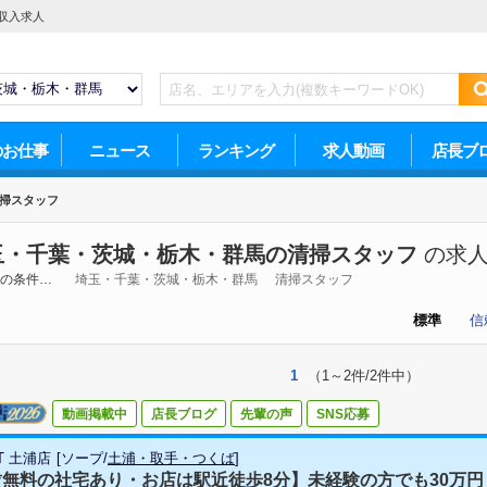
収入求人
のお仕事
ニュース
ランキング
求人動画
店長ブ
掃スタッフ
玉・千葉・茨城・栃木・群馬の清掃スタッフ
の求
の条件…
埼玉・千葉・茨城・栃木・群馬
清掃スタッフ
標準
信
1
（1～2件/2件中）
動画掲載中
店長ブログ
先輩の声
SNS応募
OT 土浦店
[
ソープ
/
土浦・取手・つくば
]
無料の社宅あり・お店は駅近徒歩8分】未経験の方でも30万円