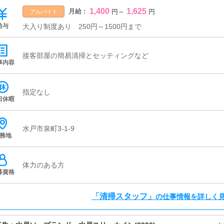
1,400
1,625
月給 :
円
～
円
アルバイト
給与
大入り制度あり 250円～1500円まで
接客部屋の簡易清掃とセッティングなど
事内容
指定なし
日休暇
水戸市泉町3-1-9
務地
体力のある方
募資格
「清掃スタッフ」
の仕事情報を詳しく