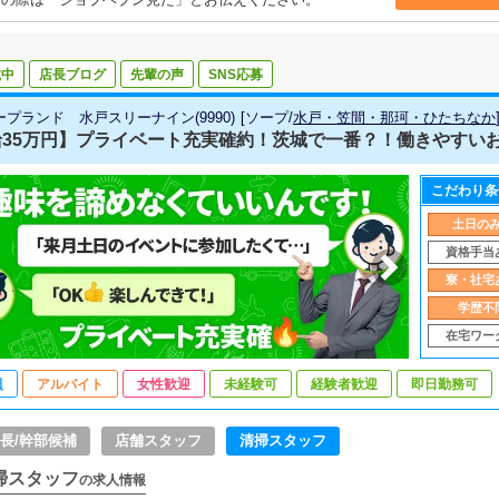
載中
店長ブログ
先輩の声
SNS応募
プランド 水戸スリーナイン(9990)
[
ソープ
/
水戸・笠間・那珂・ひたちなか
35万円】プライベート充実確約！茨城で一番？！働きやすいお店
こだわり条
土日の
資格手当
寮・社宅
学歴不
在宅ワー
員
アルバイト
女性歓迎
未経験可
経験者歓迎
即日勤務可
長/幹部候補
店舗スタッフ
清掃スタッフ
掃スタッフ
の求人情報