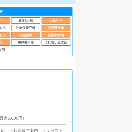
件
み可
週休2日制
日払い可
あり
社会保険完備
交通費支給
あり
未経験可
経験者歓迎
問
履歴書不要
入社祝い金支給
ク可
大5,000円）
対応 ・お客様ご案内 ・キャスト