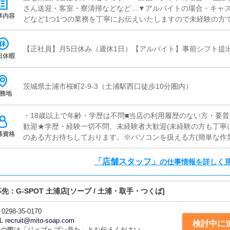
さん送迎・客室・寮清掃などなど…▼アルバイトの場合・キャ
事内容
どなど1つ1つの業務を丁寧にお伝えいたしますので未経験の方
い！
【正社員】月5日休み（週休1日）【アルバイト】事前シフト提
日休暇
茨城県土浦市桜町2-9-3（土浦駅西口徒歩10分圏内）
務地
・18歳以上で年齢・学歴は不問■当店の利用履歴のない方・要
歓迎★学歴・経験一切不問、未経験者大歓迎(未経験の方も丁寧
募資格
のある方お待ちしております。※パソコンを扱える方(簡単な作
「店舗スタッフ」
の仕事情報を詳しく
募先：
G-SPOT 土浦店
[ソープ / 土浦・取手・つくば]
0298-35-0170
L
recruit@mito-soap.com
検討中に
話の際は「ジョブヘブン見た」とお伝えください。