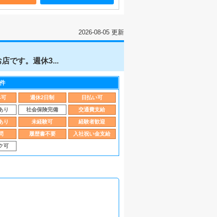
2026-08-05 更新
]
です。週休3...
件
み可
週休2日制
日払い可
あり
社会保険完備
交通費支給
あり
未経験可
経験者歓迎
問
履歴書不要
入社祝い金支給
ク可