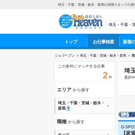
埼玉・千葉・茨城・栃木・群馬の清掃スタッフの高
トップ
お仕事検索
新着
ジョブヘブン
>
埼玉・千葉・茨城・栃木・群馬
>
清
この条件にマッチする仕事
埼
2
件
選択中
エリア
から探す
埼玉・千葉・茨城・栃木・
群馬
職種
から探す
G-SP
【家賃
すべて