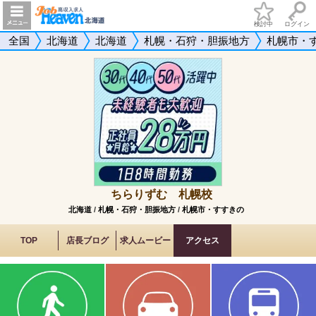
検討中
ログイン
全国
北海道
北海道
札幌・石狩・胆振地方
札幌市・
ちらりずむ 札幌校
北海道
/
札幌・石狩・胆振地方
/
札幌市・すすきの
TOP
店長ブログ
求人ムービー
アクセス