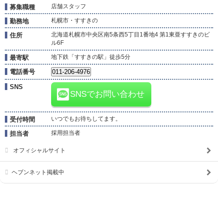
店舗スタッフ
募集職種
札幌市・すすきの
勤務地
北海道札幌市中央区南5条西5丁目1番地4 第1東亜すすきのビ
住所
ル6F
地下鉄「すすきの駅」徒歩5分
最寄駅
電話番号
SNS
SNSでお問い合わせ
いつでもお待ちしてます。
受付時間
採用担当者
担当者
オフィシャルサイト
ヘブンネット掲載中