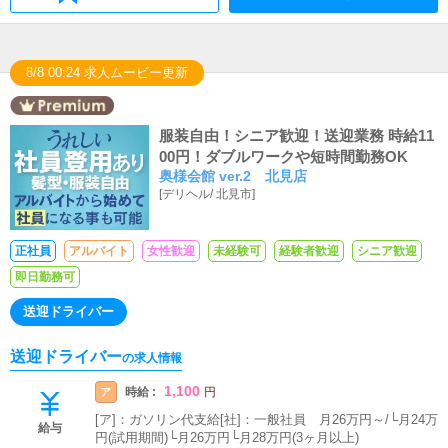
8/8 00:24 求人ムービー更新
服装自由！シニア歓迎！送迎業務 時給11
00円！ダブルワークや短時間勤務OK
奥様会館 ver.2 北見店
[
デリヘル
/
北見市
]
正社員
アルバイト
女性歓迎
未経験可
経験者歓迎
シニア歓迎
即日勤務可
送迎ドライバー
送迎ドライバー
の求人情報
1,100
時給 :
ア
円
[ア]：ガソリン代支給[社]：一般社員 月26万円～/└月24万
給与
円(試用期間)└月26万円└月28万円(3ヶ月以上)