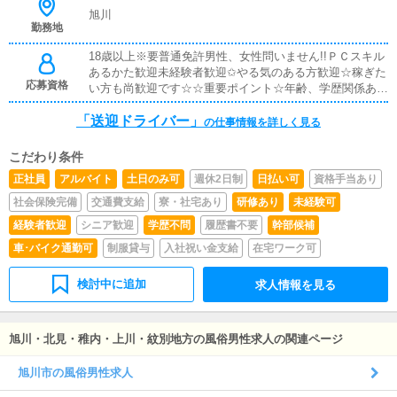
客様からの予約電話などを受け答えするお仕事です。デリ
旭川
ヘル業務の場合、問い合わせ内容が決まってきます。指名
勤務地
は誰か、コースは何分か、場所は何処か、料金はいくら
か。ほとんどこの内容ぐらいしか、聞かれません。事前に
18歳以上※要普通免許男性、女性問いません!!ＰＣスキル
電話対応の練習をいたしますので、ご心配ありません。未
あるかた歓迎未経験者歓迎✩やる気のある方歓迎☆稼ぎた
経験の方でも一週間あれば簡単に覚えることができます
応募資格
い方も尚歓迎です☆☆重要ポイント☆年齢、学歴関係あり
よ！・ＷＥＢ更新スタッフ簡単なパソコンの作業になりま
ません。履歴書とあなたのやる気を持ってきていただけれ
す。ネット更新や簡単な画像処理が主な作業となります。
「送迎ドライバー」
ば大丈夫です。
の仕事情報を詳しく見る
簡単な作業が中心となりますので、難しいものはないと思
われます。・店長候補上記スタッフ、女性キャストの管理
こだわり条件
など、総合的にお店を管理していただくお仕事です。今
正社員
アルバイト
土日のみ可
週休2日制
日払い可
資格手当あり
後、店舗展開も予定していますので、独立なども可能で
す!
社会保険完備
交通費支給
寮・社宅あり
研修あり
未経験可
経験者歓迎
シニア歓迎
学歴不問
履歴書不要
幹部候補
車･バイク通勤可
制服貸与
入社祝い金支給
在宅ワーク可
検討中に追加
求人情報を見る
旭川・北見・稚内・上川・紋別地方の風俗男性求人の関連ページ
旭川市の風俗男性求人