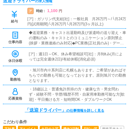
送迎ドライバー
の求人情報
1,100
時給 :
ア
円
[ア]：ガソリン代支給[社]：一般社員 月26万円～/└月24万
給与
円(試用期間)└月26万円└月28万円(3ヶ月以上)
◆送迎業務・キャスト出退勤時及び派遣時の送り迎え・車
の運転のみ・キャストとのコミュニケーション原則禁止
仕事内容
(挨拶・業務連絡のみ対応)◆PC業務(正社員のみ)・データ
入力および、ポータルサイトの情報更新◆電話応対業務
(正社員のみ)・お客様からの電話の対応、予約確認、ドラ
[ア]：週1日～OK、休み希望相談可[社]：月8休み(月によ
イバーへの配車指示等
っては完全週休2日)/有給休暇(消化必須)
休日休暇
・旭川市内※系列店に札幌もあります。ご希望があればそ
ちらでの勤務も可能となっております。原則旭川での勤務
勤務地
となります。
・18歳以上・普通免許所持の方・健康な方・男女問わ
ず・経験不問・学歴/職歴不問・自家用車勤務可能な方[歓
応募資格
迎]・平日働ける方・短時間OK・ダブルワークOK
「送迎ドライバー」
の仕事情報を詳しく見る
こだわり条件
正社員
アルバイト
土日のみ可
週休2日制
日払い可
資格手当あり