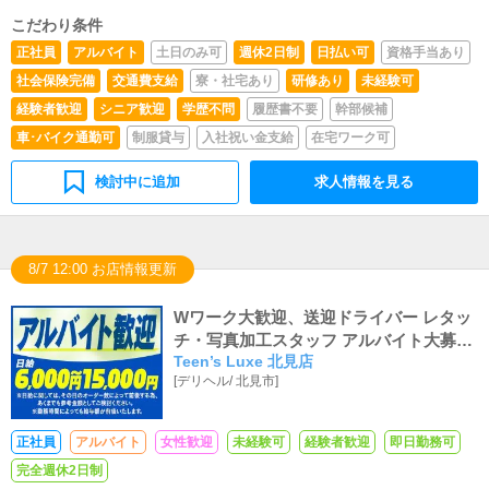
こだわり条件
正社員
アルバイト
土日のみ可
週休2日制
日払い可
資格手当あり
社会保険完備
交通費支給
寮・社宅あり
研修あり
未経験可
経験者歓迎
シニア歓迎
学歴不問
履歴書不要
幹部候補
車･バイク通勤可
制服貸与
入社祝い金支給
在宅ワーク可
検討中に追加
求人情報を見る
8/7 12:00 お店情報更新
Wワーク大歓迎、送迎ドライバー レタッ
チ・写真加工スタッフ アルバイト大募
Teen’s Luxe 北見店
集！
[
デリヘル
/
北見市
]
正社員
アルバイト
女性歓迎
未経験可
経験者歓迎
即日勤務可
完全週休2日制