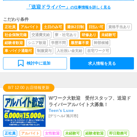
「送迎ドライバー」
の仕事情報を詳しく見る
こだわり条件
正社員
アルバイト
土日のみ可
週休2日制
日払い可
資格手当あり
社会保険完備
交通費支給
寮・社宅あり
研修あり
未経験可
経験者歓迎
シニア歓迎
学歴不問
履歴書不要
幹部候補
車･バイク通勤可
制服貸与
入社祝い金支給
在宅ワーク可
検討中に追加
求人情報を見る
8/7 12:00 お店情報更新
Wワーク大歓迎 受付スタッフ、送迎ド
ライバーアルバイト大募集！
Teen’s Luxe
[
デリヘル
/
旭川市
]
正社員
アルバイト
女性歓迎
未経験可
経験者歓迎
即日勤務可