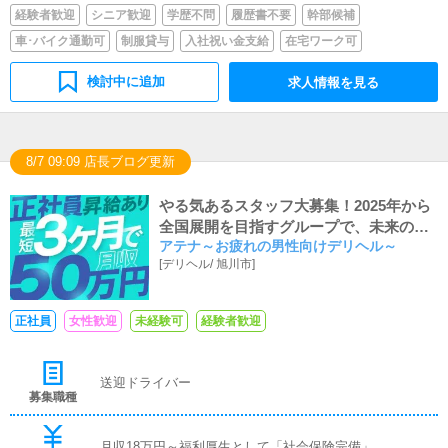
経験者歓迎
シニア歓迎
学歴不問
履歴書不要
幹部候補
車･バイク通勤可
制服貸与
入社祝い金支給
在宅ワーク可
検討中に追加
求人情報を見る
8/7 09:09 店長ブログ更新
やる気あるスタッフ大募集！2025年から
全国展開を目指すグループで、未来の店
アテナ～お疲れの男性向けデリヘル～
長！
[
デリヘル
/
旭川市
]
正社員
女性歓迎
未経験可
経験者歓迎
送迎ドライバー
募集職種
月収18万円～福利厚生として「社会保険完備」