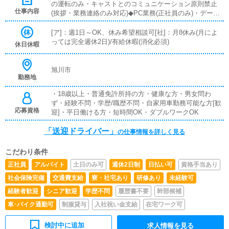
の運転のみ・キャストとのコミュニケーション原則禁止
仕事内容
(挨拶・業務連絡のみ対応)◆PC業務(正社員のみ)・データ
入力および、ポータルサイトの情報更新◆電話応対業務
(正社員のみ)・お客様からの電話の対応、予約確認、ドラ
[ア]：週1日～OK、休み希望相談可[社]：月8休み(月によ
イバーへの配車指示等
っては完全週休2日)/有給休暇(消化必須)
休日休暇
旭川市
勤務地
・18歳以上・普通免許所持の方・健康な方・男女問わ
ず・経験不問・学歴/職歴不問・自家用車勤務可能な方[歓
応募資格
迎]・平日働ける方・短時間OK・ダブルワークOK
「送迎ドライバー」
の仕事情報を詳しく見る
こだわり条件
正社員
アルバイト
土日のみ可
週休2日制
日払い可
資格手当あり
社会保険完備
交通費支給
寮・社宅あり
研修あり
未経験可
経験者歓迎
シニア歓迎
学歴不問
履歴書不要
幹部候補
車･バイク通勤可
制服貸与
入社祝い金支給
在宅ワーク可
検討中に追加
求人情報を見る