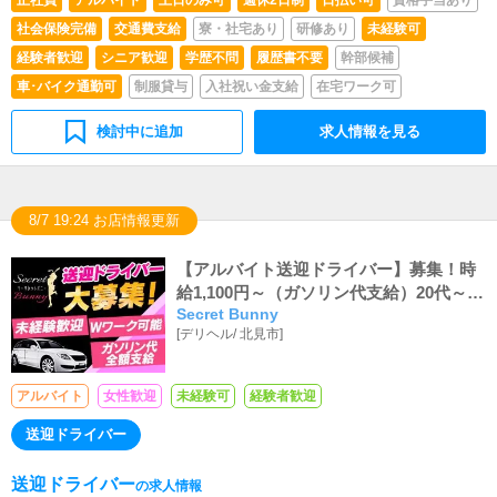
社会保険完備
交通費支給
寮・社宅あり
研修あり
未経験可
経験者歓迎
シニア歓迎
学歴不問
履歴書不要
幹部候補
車･バイク通勤可
制服貸与
入社祝い金支給
在宅ワーク可
検討中に追加
求人情報を見る
8/7 19:24 お店情報更新
【アルバイト送迎ドライバー】募集！時
給1,100円～（ガソリン代支給）20代～60
Secret Bunny
代まで幅広く対応可能！
[
デリヘル
/
北見市
]
アルバイト
女性歓迎
未経験可
経験者歓迎
送迎ドライバー
送迎ドライバー
の求人情報