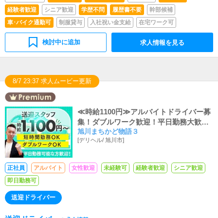
経験者歓迎
シニア歓迎
学歴不問
履歴書不要
幹部候補
車･バイク通勤可
制服貸与
入社祝い金支給
在宅ワーク可
検討中に追加
求人情報を見る
8/7 23:37 求人ムービー更新
≪時給1100円≫アルバイトドライバー募
集！ダブルワーク歓迎！平日勤務大歓
旭川まちかど物語３
迎！
[
デリヘル
/
旭川市
]
正社員
アルバイト
女性歓迎
未経験可
経験者歓迎
シニア歓迎
即日勤務可
送迎ドライバー