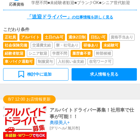
学歴不問■未経験者歓迎■ブランクOK■シニア世代歓迎
応募資格
「送迎ドライバー」
の仕事情報を詳しく見る
こだわり条件
正社員
アルバイト
土日のみ可
週休2日制
日払い可
資格手当あり
社会保険完備
交通費支給
寮・社宅あり
研修あり
未経験可
経験者歓迎
シニア歓迎
学歴不問
履歴書不要
幹部候補
車･バイク通勤可
制服貸与
入社祝い金支給
在宅ワーク可
検討中に追加
求人情報を見る
8/7 12:00 お店情報更新
アルバイトドライバー募集！社用車で仕
事が可能！！
奥様美人+
[
デリヘル
/
旭川市
]