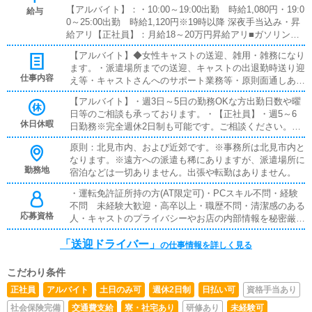
【アルバイト】：・10:00～19:00出勤 時給1,080円・19:0
給与
0～25:00出勤 時給1,120円※19時以降 深夜手当込み・昇
給アリ【正社員】：月給18～20万円昇給アリ■ガソリン代
支給■日払い可■インセンティブあり■賞与あり■昇給あり■
【アルバイト】◆女性キャストの送迎、雑用・雑務になり
残業代支給■試用期間あり
ます。・派遣場所までの送迎、キャストの出退勤時送り迎
仕事内容
え等・キャストさんへのサポート業務等・原則面通しあり
(キャストが接客前に身バレ防止のためお客様の顔を確認
【アルバイト】・週3日～5日の勤務OKな方出勤日数や曜
する作業)その際、お客様と対面しますがキャストとして
日等のご相談も承っております。・【正社員】・週5～6
の業務はもちろんありません。あくまで、繋ぎ役としての
休日休暇
日勤務※完全週休2日制も可能です。ご相談ください。※
業務となります。※キャストによってはない場合もありま
週1回遅番をお願いする場合もございます※休日は曜日ご
す。※身バレ防止として、完全にお客様が目を瞑ったかを
原則：北見市内、および近郊です。※事務所は北見市内と
とで決定します。ご希望をご相談ください。
確認後の対応も可能です・清掃業務送迎の状況次第で下記
なります。※遠方への派遣も稀にありますが、派遣場所に
のような業務もしていただく事がございます。事務所、待
勤務地
宿泊などは一切ありません。出張や転勤はありません。
機所、寮の清掃業務お仕事で使用するタオルやコスプレ衣
装の洗濯上記のような雑用業務となります。【正社員】原
・運転免許証所持の方(AT限定可)・PCスキル不問・経験
則ドライバー業務以外にも受付業務、管理業務等がありま
不問 未経験大歓迎・高卒以上・職歴不問・清潔感のある
応募資格
す。≪業務内容≫◆送迎業務、各種管理業務、受付業務・
人・キャストのプライバシーやお店の内部情報を秘密厳守
ドライバー業に関しては同上・キャスト管理、顧客管理
できる方[条件]：運転歴5年以上かつ25歳以上（当店はス
「送迎ドライバー」
等、および雑務含む※女性キャストの体調や出勤の管理、
タッフ・キャスト全員が女性のみという職場環境のため女
の仕事情報を詳しく見る
相談事への対応等があります※事務的な雑務として書類等
性に限らせていただきます。）スタッフ経験者や元キャス
の管理があります・オーダーの受付、電話応対等正社員・
ト経験のある方でも歓迎します。※土日勤務できる方は積
こだわり条件
アルバイト共に社用車使用です。ガソリン代はお店で負担
極採用致します。
正社員
アルバイト
土日のみ可
週休2日制
日払い可
資格手当あり
します。※キャストとしての業務は一切ありません
社会保険完備
交通費支給
寮・社宅あり
研修あり
未経験可