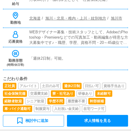
給与
北海道
/
旭川・北見・稚内・上川・紋別地方
/
旭川市
勤務地
WEBデザイナー募集・技術スタッフとして、AdobeのPho
toshop・Premiereなどでの写真加工・動画編集が得意な方
応募資格
大募集中です♪・職歴、学歴、資格不問・20～45歳位で元
気のある方
「週休2日制」可能。
勤務形態
(時間/休日等)
こだわり条件
正社員
アルバイト
土日のみ可
週休2日制
日払い可
資格手当あり
社会保険完備
交通費支給
寮・社宅あり
研修あり
未経験可
経験者歓迎
シニア歓迎
学歴不問
履歴書不要
幹部候補
車･バイク通勤可
制服貸与
入社祝い金支給
在宅ワーク可
検討中に追加
求人情報を見る