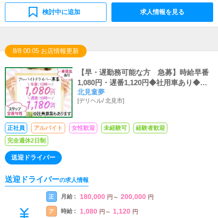
検討中に追加
求人情報を見る
8/8 00:05 お店情報更新
【早・遅勤務可能な方 急募】時給早番
1,080円・遅番1,120円◆社用車あり◆送迎
北見童夢
バイト募集！女性大歓迎！未経験OK
[
デリヘル
/
北見市
]
正社員
アルバイト
女性歓迎
未経験可
経験者歓迎
完全週休2日制
送迎ドライバー
送迎ドライバー
の求人情報
180,000
200,000
月給 :
正
円
～
円
1,080
1,120
時給 :
ア
円
～
円