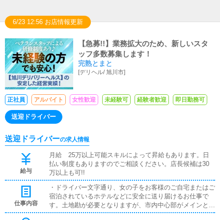
6/23 12:56 お店情報更新
【急募!!】業務拡大のため、新しいスタ
ッフ多数募集します！
完熟とまと
[
デリヘル
/
旭川市
]
正社員
アルバイト
女性歓迎
未経験可
経験者歓迎
即日勤務可
送迎ドライバー
送迎ドライバー
の求人情報
月給 25万以上可能スキルによって昇給もあります。日
払い制度もありますのでご相談ください。店長候補は30
給与
万以上も可!!
・ドライバー文字通り、女の子をお客様のご自宅またはご
宿泊されているホテルなどに安全に送り届けるお仕事で
仕事内容
す。土地勘が必要となりますが、市内中心部がメインとな
りますので、すぐに慣れると思います。・受付スタッフお