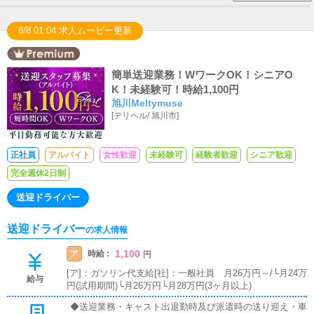
8/8 01:04 求人ムービー更新
簡単送迎業務！WワークOK！シニアO
K！未経験可！時給1,100円
旭川Meltymuse
[
デリヘル
/
旭川市
]
正社員
アルバイト
女性歓迎
未経験可
経験者歓迎
シニア歓迎
完全週休2日制
送迎ドライバー
送迎ドライバー
の求人情報
1,100
時給 :
ア
円
[ア]：ガソリン代支給[社]：一般社員 月26万円～/└月24万
給与
円(試用期間)└月26万円└月28万円(3ヶ月以上)
◆送迎業務・キャスト出退勤時及び派遣時の送り迎え・車