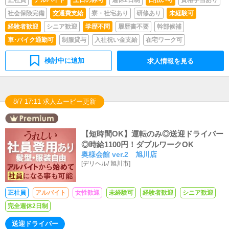
正社員
アルバイト
土日のみ可
週休2日制
日払い可
資格手当あり
社会保険完備
交通費支給
寮・社宅あり
研修あり
未経験可
経験者歓迎
シニア歓迎
学歴不問
履歴書不要
幹部候補
車･バイク通勤可
制服貸与
入社祝い金支給
在宅ワーク可
検討中に追加
求人情報を見る
8/7 17:11 求人ムービー更新
【短時間OK】運転のみ◎送迎ドライバー
◎時給1100円！ダブルワークOK
奥様会館 ver.2 旭川店
[
デリヘル
/
旭川市
]
正社員
アルバイト
女性歓迎
未経験可
経験者歓迎
シニア歓迎
完全週休2日制
送迎ドライバー