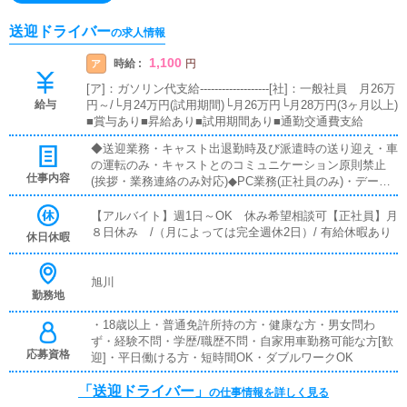
送迎ドライバー
の求人情報
1,100
時給 :
ア
円
[ア]：ガソリン代支給-------------------[社]：一般社員 月26万
給与
円～/└月24万円(試用期間)└月26万円└月28万円(3ヶ月以上)
■賞与あり■昇給あり■試用期間あり■通勤交通費支給
◆送迎業務・キャスト出退勤時及び派遣時の送り迎え・車
の運転のみ・キャストとのコミュニケーション原則禁止
仕事内容
(挨拶・業務連絡のみ対応)◆PC業務(正社員のみ)・データ
入力および、ポータルサイトの情報更新◆電話応対業務
(正社員のみ)・お客様からの電話の対応、予約確認、ドラ
【アルバイト】週1日～OK 休み希望相談可【正社員】月
イバーへの配車指示等
８日休み /（月によっては完全週休2日）/ 有給休暇あり
休日休暇
旭川
勤務地
・18歳以上・普通免許所持の方・健康な方・男女問わ
ず・経験不問・学歴/職歴不問・自家用車勤務可能な方[歓
応募資格
迎]・平日働ける方・短時間OK・ダブルワークOK
「送迎ドライバー」
の仕事情報を詳しく見る