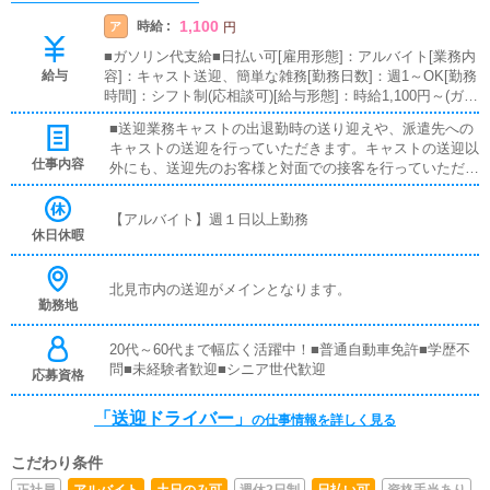
1,100
時給 :
ア
円
■ガソリン代支給■日払い可[雇用形態]：アルバイト[業務内
給与
容]：キャスト送迎、簡単な雑務[勤務日数]：週1～OK[勤務
時間]：シフト制(応相談可)[給与形態]：時給1,100円～(ガソ
リン代支給)※・マイカー持ち込み可能な方を積極的に採用
■送迎業務キャストの出退勤時の送り迎えや、派遣先への
します！
キャストの送迎を行っていただきます。キャストの送迎以
仕事内容
外にも、送迎先のお客様と対面での接客を行っていただき
ます。お客様のご案内時に、システムの説明や料金の受け
取り等、対面での簡単な接客になります。最初は先輩ドラ
【アルバイト】週１日以上勤務
イバーと同乗して行動し、業務の流れを覚えていただきま
休日休暇
すので、未経験の方でも安心して働けます。ガソリン代・
高速代は支給します。■清掃業務送迎業務の空き時間に、
事務所や待機室の清掃を行っていただきます。キャストの
北見市内の送迎がメインとなります。
勤務地
送迎に使うお車の清掃もお願いします。
20代～60代まで幅広く活躍中！■普通自動車免許■学歴不
問■未経験者歓迎■シニア世代歓迎
応募資格
「送迎ドライバー」
の仕事情報を詳しく見る
こだわり条件