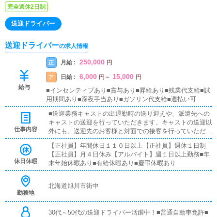
完全週休2日制
送迎ドライバー
送迎ドライバー
の求人情報
250,000
月給 :
正
円
6,000
15,000
日給 :
ア
円
～
円
給与
■インセンティブあり■賞与あり■昇給あり■残業代支給■試
用期間あり■深夜手当あり■ガソリン代支給■週払い可
■送迎業務キャストの出退勤時の送り迎えや、派遣先への
キャストの送迎を行っていただきます。キャストの送迎以
仕事内容
外にも、送迎先のお客様と対面での接客を行っていただき
ます。お客様のご案内時に、システムの説明や料金の受け
【正社員】年間休日１１０日以上【正社員】週休１日制
取り等、対面での簡単な接客になります。最初は先輩ドラ
【正社員】月４日休み【アルバイト】週１日以上勤務■年
イバーと同乗して行動し、業務の流れを覚えていただきま
休日休暇
末年始休暇あり■有給休暇あり■慶弔休暇あり
すので、未経験の方でも安心して働けます。ガソリン代・
高速代は支給します。■清掃業務送迎業務の空き時間に、
事務所や待機室の清掃を行っていただきます。キャストの
北海道旭川市街中
送迎に使うお車の清掃もお願いします。
勤務地
30代～50代の送迎ドライバー活躍中！■普通自動車免許■