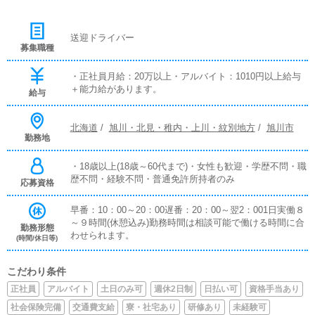
送迎ドライバー
募集職種
・正社員月給：20万以上・アルバイト：1010円以上給与
＋能力給があります。
給与
北海道
/
旭川・北見・稚内・上川・紋別地方
/
旭川市
勤務地
・18歳以上(18歳～60代まで)・女性も歓迎・学歴不問・職
歴不問・経験不問・普通免許所持者のみ
応募資格
早番：10：00～20：00遅番：20：00～翌2：001日実働８
～９時間(休憩込み)勤務時間は相談可能で働ける時間に合
勤務形態
わせられます。
(時間/休日等)
こだわり条件
正社員
アルバイト
土日のみ可
週休2日制
日払い可
資格手当あり
社会保険完備
交通費支給
寮・社宅あり
研修あり
未経験可