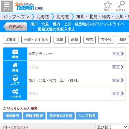
検討中
ログイン
ジョブヘブン
北海道
北海道
旭川・北見・稚内・上川・
旭川・北見・稚内・上川・紋別地方のデリヘルドライバ
条件設定
ー・風俗送迎の高収入求人
北海道
札幌・すすきの
旭川
函館
帯広
苫小牧
釧路
変更
送迎ドライバー
職種
変更
未設定
業種
変更
旭川・北見・稚内・上川・紋別...
エリア
変更
未設定
こだわり
こだわりかんたん検索
未経験可
経験者歓迎
完全週休2日制
シニア歓迎
1件〜11件(全11件)