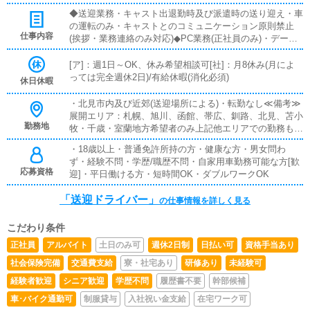
◆送迎業務・キャスト出退勤時及び派遣時の送り迎え・車
の運転のみ・キャストとのコミュニケーション原則禁止
仕事内容
(挨拶・業務連絡のみ対応)◆PC業務(正社員のみ)・データ
入力および、ポータルサイトの情報更新◆電話応対業務
(正社員のみ)・お客様からの電話の対応、予約確認、ドラ
[ア]：週1日～OK、休み希望相談可[社]：月8休み(月によ
イバーへの配車指示等
っては完全週休2日)/有給休暇(消化必須)
休日休暇
・北見市内及び近郊(送迎場所による)・転勤なし≪備考≫
展開エリア：札幌、旭川、函館、帯広、釧路、北見、苫小
勤務地
牧・千歳・室蘭地方希望者のみ上記他エリアでの勤務も可
能。
・18歳以上・普通免許所持の方・健康な方・男女問わ
ず・経験不問・学歴/職歴不問・自家用車勤務可能な方[歓
応募資格
迎]・平日働ける方・短時間OK・ダブルワークOK
「送迎ドライバー」
の仕事情報を詳しく見る
こだわり条件
正社員
アルバイト
土日のみ可
週休2日制
日払い可
資格手当あり
社会保険完備
交通費支給
寮・社宅あり
研修あり
未経験可
経験者歓迎
シニア歓迎
学歴不問
履歴書不要
幹部候補
車･バイク通勤可
制服貸与
入社祝い金支給
在宅ワーク可