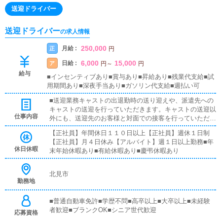
送迎ドライバー
送迎ドライバー
の求人情報
250,000
月給 :
正
円
6,000
15,000
日給 :
ア
円
～
円
給与
■インセンティブあり■賞与あり■昇給あり■残業代支給■試
用期間あり■深夜手当あり■ガソリン代支給■週払い可
■送迎業務キャストの出退勤時の送り迎えや、派遣先への
キャストの送迎を行っていただきます。キャストの送迎以
仕事内容
外にも、送迎先のお客様と対面での接客を行っていただき
ます。お客様のご案内時に、システムの説明や料金の受け
【正社員】年間休日１１０日以上【正社員】週休１日制
取り等、対面での簡単な接客になります。最初は先輩ドラ
【正社員】月４日休み【アルバイト】週１日以上勤務■年
イバーと同乗して行動し、業務の流れを覚えていただきま
休日休暇
末年始休暇あり■有給休暇あり■慶弔休暇あり
すので、未経験の方でも安心して働けます。ガソリン代・
高速代は支給します。■清掃業務送迎業務の空き時間に、
事務所や待機室の清掃を行っていただきます。キャストの
北見市
送迎に使うお車の清掃もお願いします。
勤務地
■普通自動車免許■学歴不問■高卒以上■大卒以上■未経験
者歓迎■ブランクOK■シニア世代歓迎
応募資格