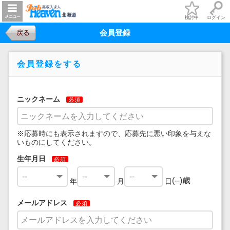
検討中
ログイン
会員登録
戻る
会員登録をする
ニックネーム
必須
※応募時にも表示されますので、応募先に悪い印象を与えな
いものにしてください。
生年月日
必須
(
--
)歳
年
月
日
メールアドレス
必須