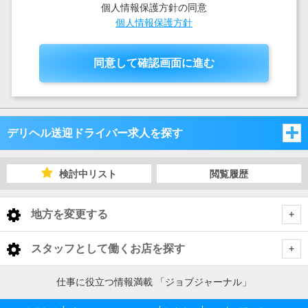
個人情報保護方針の同意
個人情報保護方針
同意して確認画面に進む
デリヘル送迎ドライバー求人を探す
北海道
検討中リスト
閲覧履歴
北海道
地方を変更する
北海道 デリヘル送迎ドライバー
<
全国トップ
スタッフとして働くお店を探す
札幌・石狩・胆振地方
北海道 男性高収入
仕事に役立つ情報満載 「ジョブジャーナル」
北海道
東北 男性高収入
函館・渡島地方