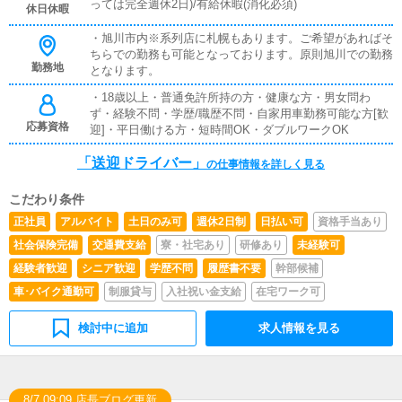
イバーへの配車指示等
っては完全週休2日)/有給休暇(消化必須)
休日休暇
・旭川市内※系列店に札幌もあります。ご希望があればそ
ちらでの勤務も可能となっております。原則旭川での勤務
勤務地
となります。
・18歳以上・普通免許所持の方・健康な方・男女問わ
ず・経験不問・学歴/職歴不問・自家用車勤務可能な方[歓
応募資格
迎]・平日働ける方・短時間OK・ダブルワークOK
「送迎ドライバー」
の仕事情報を詳しく見る
こだわり条件
正社員
アルバイト
土日のみ可
週休2日制
日払い可
資格手当あり
社会保険完備
交通費支給
寮・社宅あり
研修あり
未経験可
経験者歓迎
シニア歓迎
学歴不問
履歴書不要
幹部候補
車･バイク通勤可
制服貸与
入社祝い金支給
在宅ワーク可
検討中に追加
求人情報を見る
8/7 09:09 店長ブログ更新