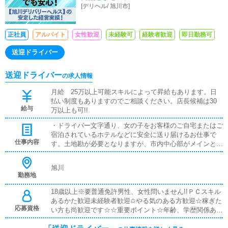
[
デリヘル
/
旭川市
]
正社員
アルバイト
女性歓迎
未経験可
経験者歓迎
即日勤務可
送迎ドライバー
送迎ドライバー
の求人情報
月給 25万以上可能スキルによって昇給もあります。日
払い制度もありますのでご相談ください。店長候補は30
給与
万以上も可!!
・ドライバー文字通り、女の子をお客様のご自宅またはご
宿泊されているホテルなどに安全に送り届けるお仕事で
仕事内容
す。土地勘が必要となりますが、市内中心部がメインとな
りますので、すぐに慣れると思います。・受付スタッフお
客様からの予約電話などを受け答えするお仕事です。デリ
旭川
ヘル業務の場合、問い合わせ内容が決まってきます。指名
勤務地
は誰か、コースは何分か、場所は何処か、料金はいくら
か。ほとんどこの内容ぐらいしか、聞かれません。事前に
18歳以上※要普通免許男性、女性問いません!!ＰＣスキル
電話対応の練習をいたしますので、ご心配ありません。未
あるかた歓迎未経験者歓迎✩やる気のある方歓迎☆稼ぎた
経験の方でも一週間あれば簡単に覚えることができます
応募資格
い方も尚歓迎です☆☆重要ポイント☆年齢、学歴関係あり
よ！・ＷＥＢ更新スタッフ簡単なパソコンの作業になりま
ません。履歴書とあなたのやる気を持ってきていただけれ
す。ネット更新や簡単な画像処理が主な作業となります。