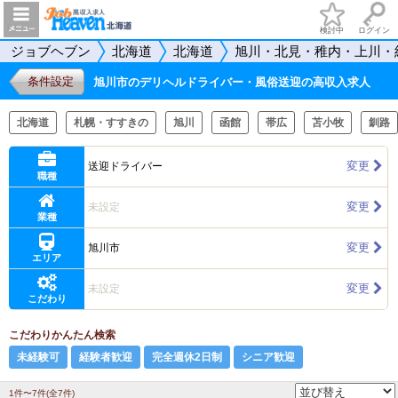
検討中
ログイン
ジョブヘブン
北海道
北海道
旭川・北見・稚内・上川・
条件設定
旭川市のデリヘルドライバー・風俗送迎の高収入求人
北海道
札幌・すすきの
旭川
函館
帯広
苫小牧
釧路
変更
送迎ドライバー
職種
変更
未設定
業種
変更
旭川市
エリア
変更
未設定
こだわり
こだわりかんたん検索
未経験可
経験者歓迎
完全週休2日制
シニア歓迎
1件〜7件(全7件)