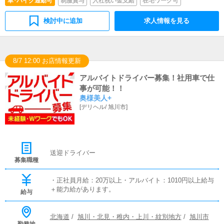
車･バイク通勤可
制服貸与
入社祝い金支給
在宅ワーク可
検討中に追加
求人情報を見る
8/7 12:00 お店情報更新
アルバイトドライバー募集！社用車で仕
事が可能！！
奥様美人+
[
デリヘル
/
旭川市
]
送迎ドライバー
募集職種
・正社員月給：20万以上・アルバイト：1010円以上給与
＋能力給があります。
給与
北海道
/
旭川・北見・稚内・上川・紋別地方
/
旭川市