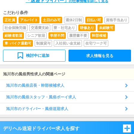
「送迎ドライバー」
ば大丈夫です。
の仕事情報を詳しく見る
簡単な作業が中心となりますので、難しいものはないと思
われます。・店長候補上記スタッフ、女性キャストの管理
こだわり条件
など、総合的にお店を管理していただくお仕事です。今
正社員
アルバイト
土日のみ可
週休2日制
日払い可
資格手当あり
後、店舗展開も予定していますので、独立なども可能で
す!
社会保険完備
交通費支給
寮・社宅あり
研修あり
未経験可
経験者歓迎
シニア歓迎
学歴不問
履歴書不要
幹部候補
車･バイク通勤可
制服貸与
入社祝い金支給
在宅ワーク可
検討中に追加
求人情報を見る
旭川市の風俗男性求人の関連ページ
旭川市の風俗店長・幹部候補求人
旭川市の風俗スタッフ・風俗ボーイ求人
旭川市のドライバー・風俗送迎求人
デリヘル送迎ドライバー求人を探す