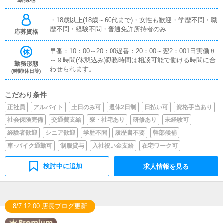
勤務地
・18歳以上(18歳～60代まで)・女性も歓迎・学歴不問・職
歴不問・経験不問・普通免許所持者のみ
応募資格
早番：10：00～20：00遅番：20：00～翌2：001日実働８
～９時間(休憩込み)勤務時間は相談可能で働ける時間に合
勤務形態
わせられます。
(時間/休日等)
こだわり条件
正社員
アルバイト
土日のみ可
週休2日制
日払い可
資格手当あり
社会保険完備
交通費支給
寮・社宅あり
研修あり
未経験可
経験者歓迎
シニア歓迎
学歴不問
履歴書不要
幹部候補
車･バイク通勤可
制服貸与
入社祝い金支給
在宅ワーク可
検討中に追加
求人情報を見る
8/7 12:00 店長ブログ更新