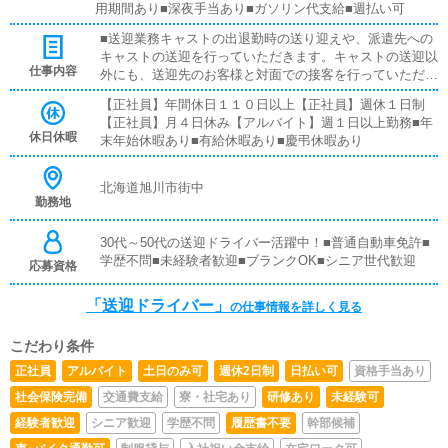
用期間あり■深夜手当あり■ガソリン代支給■週払い可
■送迎業務キャストの出退勤時の送り迎えや、派遣先への
キャストの送迎を行っていただきます。キャストの送迎以
仕事内容
外にも、送迎先のお客様と対面での接客を行っていただき
ます。お客様のご案内時に、システムの説明や料金の受け
【正社員】年間休日１１０日以上【正社員】週休１日制
取り等、対面での簡単な接客になります。最初は先輩ドラ
【正社員】月４日休み【アルバイト】週１日以上勤務■年
イバーと同乗して行動し、業務の流れを覚えていただきま
休日休暇
末年始休暇あり■有給休暇あり■慶弔休暇あり
すので、未経験の方でも安心して働けます。ガソリン代・
高速代は支給します。■清掃業務送迎業務の空き時間に、
事務所や待機室の清掃を行っていただきます。キャストの
北海道旭川市街中
送迎に使うお車の清掃もお願いします。
勤務地
30代～50代の送迎ドライバー活躍中！■普通自動車免許■
学歴不問■未経験者歓迎■ブランクOK■シニア世代歓迎
応募資格
「送迎ドライバー」
の仕事情報を詳しく見る
こだわり条件
正社員
アルバイト
土日のみ可
週休2日制
日払い可
資格手当あり
社会保険完備
交通費支給
寮・社宅あり
研修あり
未経験可
経験者歓迎
シニア歓迎
学歴不問
履歴書不要
幹部候補