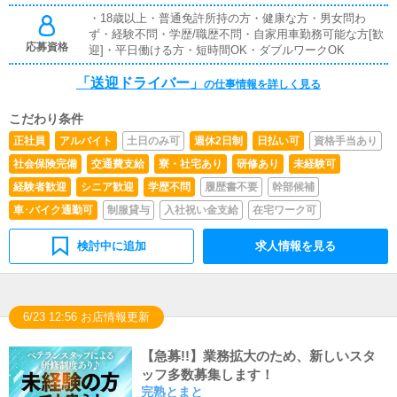
・18歳以上・普通免許所持の方・健康な方・男女問わ
ず・経験不問・学歴/職歴不問・自家用車勤務可能な方[歓
応募資格
迎]・平日働ける方・短時間OK・ダブルワークOK
「送迎ドライバー」
の仕事情報を詳しく見る
こだわり条件
正社員
アルバイト
土日のみ可
週休2日制
日払い可
資格手当あり
社会保険完備
交通費支給
寮・社宅あり
研修あり
未経験可
経験者歓迎
シニア歓迎
学歴不問
履歴書不要
幹部候補
車･バイク通勤可
制服貸与
入社祝い金支給
在宅ワーク可
検討中に追加
求人情報を見る
6/23 12:56 お店情報更新
【急募!!】業務拡大のため、新しいスタ
ッフ多数募集します！
完熟とまと