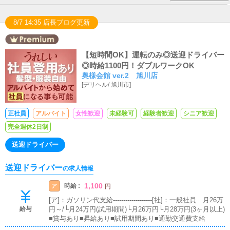
8/7 14:35 店長ブログ更新
【短時間OK】運転のみ◎送迎ドライバー
◎時給1100円！ダブルワークOK
奥様会館 ver.2 旭川店
[
デリヘル
/
旭川市
]
正社員
アルバイト
女性歓迎
未経験可
経験者歓迎
シニア歓迎
完全週休2日制
送迎ドライバー
送迎ドライバー
の求人情報
1,100
時給 :
ア
円
[ア]：ガソリン代支給-------------------[社]：一般社員 月26万
給与
円～/└月24万円(試用期間)└月26万円└月28万円(3ヶ月以上)
■賞与あり■昇給あり■試用期間あり■通勤交通費支給