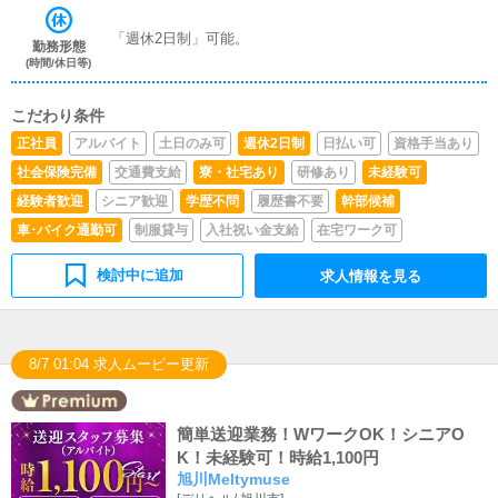
「週休2日制」可能。
勤務形態
(時間/休日等)
こだわり条件
正社員
アルバイト
土日のみ可
週休2日制
日払い可
資格手当あり
社会保険完備
交通費支給
寮・社宅あり
研修あり
未経験可
経験者歓迎
シニア歓迎
学歴不問
履歴書不要
幹部候補
車･バイク通勤可
制服貸与
入社祝い金支給
在宅ワーク可
検討中に追加
求人情報を見る
8/7 01:04 求人ムービー更新
簡単送迎業務！WワークOK！シニアO
K！未経験可！時給1,100円
旭川Meltymuse