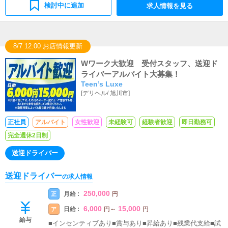
検討中に追加
求人情報を見る
8/7 12:00 お店情報更新
Wワーク大歓迎 受付スタッフ、送迎ド
ライバーアルバイト大募集！
Teen’s Luxe
[
デリヘル
/
旭川市
]
正社員
アルバイト
女性歓迎
未経験可
経験者歓迎
即日勤務可
完全週休2日制
送迎ドライバー
送迎ドライバー
の求人情報
250,000
月給 :
正
円
6,000
15,000
日給 :
ア
円
～
円
給与
■インセンティブあり■賞与あり■昇給あり■残業代支給■試