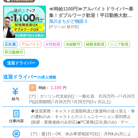
≪時給1100円≫アルバイトドライバー募
集！ダブルワーク歓迎！平日勤務大歓
旭川まちかど物語３
迎！
[
デリヘル
/
旭川市
]
正社員
アルバイト
女性歓迎
未経験可
経験者歓迎
シニア歓迎
即日勤務可
送迎ドライバー
送迎ドライバー
の求人情報
1,100
時給 :
ア
円
[ア]：ガソリン代支給[社]：一般社員 月26万円～/└月24万
給与
円(試用期間)└月26万円└月28万円(3ヶ月以上)
◆送迎業務・キャスト出退勤時及び派遣時の送り迎え・車
の運転のみ・キャストとのコミュニケーション原則禁止
仕事内容
(挨拶・業務連絡のみ対応)◆PC業務(正社員のみ)・データ
入力および、ポータルサイトの情報更新◆電話応対業務
(正社員のみ)・お客様からの電話の対応、予約確認、ドラ
[ア]：週1日～OK、休み希望相談可[社]：月8休み(月によ