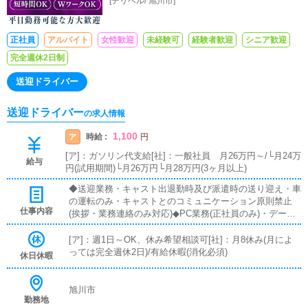
[
デリヘル
/
旭川市
]
正社員
アルバイト
女性歓迎
未経験可
経験者歓迎
シニア歓迎
完全週休2日制
送迎ドライバー
送迎ドライバー
の求人情報
1,100
時給 :
ア
円
[ア]：ガソリン代支給[社]：一般社員 月26万円～/└月24万
給与
円(試用期間)└月26万円└月28万円(3ヶ月以上)
◆送迎業務・キャスト出退勤時及び派遣時の送り迎え・車
の運転のみ・キャストとのコミュニケーション原則禁止
仕事内容
(挨拶・業務連絡のみ対応)◆PC業務(正社員のみ)・データ
入力および、ポータルサイトの情報更新◆電話応対業務
(正社員のみ)・お客様からの電話の対応、予約確認、ドラ
[ア]：週1日～OK、休み希望相談可[社]：月8休み(月によ
イバーへの配車指示等
っては完全週休2日)/有給休暇(消化必須)
休日休暇
旭川市
勤務地