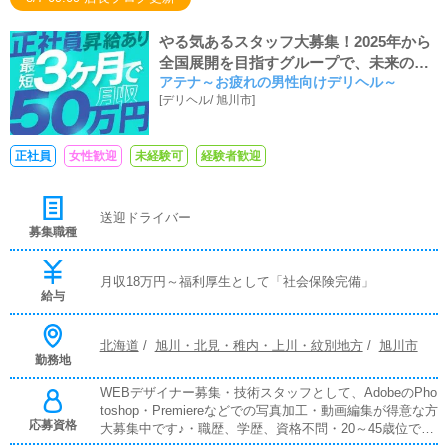
やる気あるスタッフ大募集！2025年から
全国展開を目指すグループで、未来の店
アテナ～お疲れの男性向けデリヘル～
長！
[
デリヘル
/
旭川市
]
正社員
女性歓迎
未経験可
経験者歓迎
送迎ドライバー
募集職種
月収18万円～福利厚生として「社会保険完備」
給与
北海道
/
旭川・北見・稚内・上川・紋別地方
/
旭川市
勤務地
WEBデザイナー募集・技術スタッフとして、AdobeのPho
toshop・Premiereなどでの写真加工・動画編集が得意な方
応募資格
大募集中です♪・職歴、学歴、資格不問・20～45歳位で元
気のある方