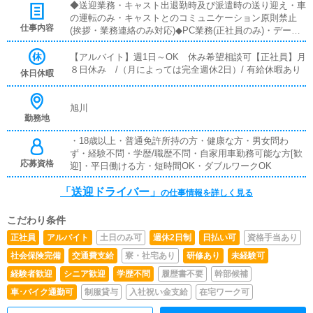
◆送迎業務・キャスト出退勤時及び派遣時の送り迎え・車
の運転のみ・キャストとのコミュニケーション原則禁止
仕事内容
(挨拶・業務連絡のみ対応)◆PC業務(正社員のみ)・データ
入力および、ポータルサイトの情報更新◆電話応対業務
(正社員のみ)・お客様からの電話の対応、予約確認、ドラ
【アルバイト】週1日～OK 休み希望相談可【正社員】月
イバーへの配車指示等
８日休み /（月によっては完全週休2日）/ 有給休暇あり
休日休暇
旭川
勤務地
・18歳以上・普通免許所持の方・健康な方・男女問わ
ず・経験不問・学歴/職歴不問・自家用車勤務可能な方[歓
応募資格
迎]・平日働ける方・短時間OK・ダブルワークOK
「送迎ドライバー」
の仕事情報を詳しく見る
こだわり条件
正社員
アルバイト
土日のみ可
週休2日制
日払い可
資格手当あり
社会保険完備
交通費支給
寮・社宅あり
研修あり
未経験可
経験者歓迎
シニア歓迎
学歴不問
履歴書不要
幹部候補
車･バイク通勤可
制服貸与
入社祝い金支給
在宅ワーク可