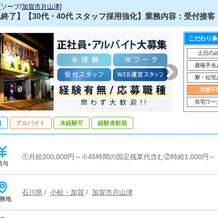
[
ソープ
/
加賀市片山津
]
終了】【30代・40代 スタッフ採用強化】業務内容：受付接客（
こだわり条
土日の
資格手当
寮・社宅
学歴不
在宅ワー
員
アルバイト
未経験可
経験者歓迎
①月給200,000円～※45時間の固定残業代含む②時給1,000円～
給与
石川県
/
小松・加賀
/
加賀市片山津
務地