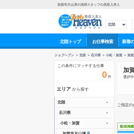
加賀市片山津の清掃スタッフの高収入求人
北陸トップ
お仕事検索
新着
ジョブヘブン
>
北陸
>
石川県
>
小松・加賀
>
加賀
この条件にマッチする仕事
加
0
件
選択中
エリア
から探す
北陸
ご指定の
石川県
小松・加賀
動画掲
加賀市片山津