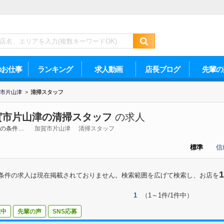
のお仕事
ランキング
求人動画
店長ブログ
先輩の
市片山津
>
清掃スタッフ
賀市片山津の清掃スタッフ
の求人
の条件…
加賀市片山津
清掃スタッフ
標準
信
1
条件の求人は現在掲載されておりません。検索範囲を広げて検索し、お店を
1
（1～1件/1件中）
載中
先輩の声
SNS応募