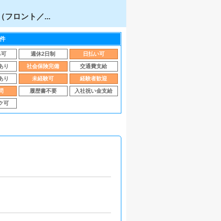
フロント／...
件
み可
週休2日制
日払い可
あり
社会保険完備
交通費支給
あり
未経験可
経験者歓迎
問
履歴書不要
入社祝い金支給
ク可