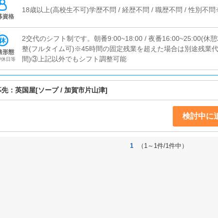
18歳以上(高校生不可)学歴不問 / 経歴不問 / 職歴不問 / 性
募資格
2交代のシフト制です。朝番9:00~18:00 / 夜番16:00~25:00
整(フルタイム可)※45時間の固定残業を超えた場合は別途残業代
務形態
間)③上記以外でもシフト調整可能
/休日等
募先：
英国屋
[ソープ / 加賀市片山津]
検討中に
1
（1～1件/1件中）