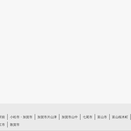
駅前
小松市・加賀市
加賀市片山津
加賀市山中
七尾市
富山市
富山桜木町
江市
敦賀市