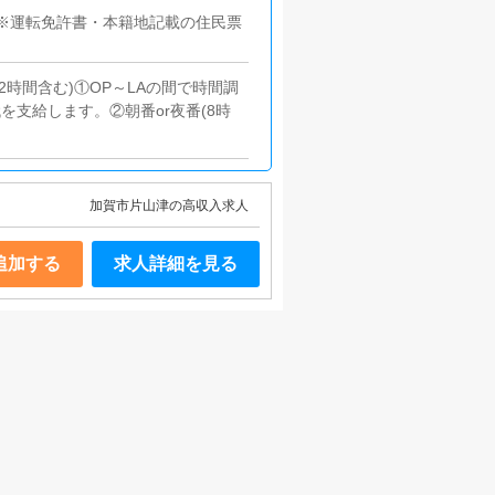
別不問※運転免許書・本籍地記載の住民票
(休憩2時間含む)①OP～LAの間で時間調
を支給します。②朝番or夜番(8時
加賀市片山津の高収入求人
追加する
求人詳細を見る