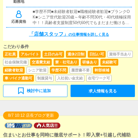
勤務地
繋がる施策の提案を行っていただきます。■キャスト管
理お店で働いていただいているキャストの方が稼げる
■学歴不問■未経験者歓迎■職種経験者歓迎■ブランクO
ようにインターネットを使ったPR（写メ日記）などの
K■シニア世代歓迎20歳～年齢不問30代・40代積極採用
使い方などのアドバイスを行っていただきます。■PC
応募資格
中！！高齢者支援制度50代60代でもまだまだ働ける！
更新業務ヘブンネットなど、ポータルサイト等の店舗
応募受付は電話のみになります。045-231-8111
情報更新作業を行っていただきます。キャストの出勤
「店舗スタッフ」
の仕事情報を詳しく見る
情報やイベント、求人ブログの作成となります。基本
的にはボタンを押すだけや、ブログの更新時に簡単に
文字が入力出来れば問題ありません。PCが苦手な人で
こだわり条件
も簡単にできます。■清掃・備品管理お客様やキャスト
正社員
アルバイト
土日のみ可
週休2日制
日払い可
資格手当あり
の方に快適にお過ごしいただくため、店内の清掃や備
社会保険完備
交通費支給
寮・社宅あり
研修あり
未経験可
品の管理・補充を行っていただきます。
経験者歓迎
シニア歓迎
学歴不問
履歴書不要
幹部候補
車･バイク通勤可
制服貸与
入社祝い金支給
在宅ワーク可
検討中に追加
求人情報を見る
8/7 10:12 店長ブログ更新
住まいとお仕事を同時に徹底サポート！即入寮+引越し代補助