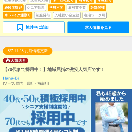
社会保険完備
交通費支給
寮・社宅あり
研修あり
未経験可
経験者歓迎
シニア歓迎
学歴不問
履歴書不要
幹部候補
車･バイク通勤可
制服貸与
入社祝い金支給
在宅ワーク可
検討中に追加
求人情報を見る
8/7 11:23 お店情報更新
【70代まで採用中！】地域屈指の激安人気店です！
Hana-Bi
[
ソープ
/
関内・曙町・福富町
]