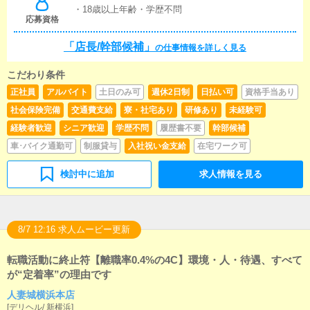
・18歳以上年齢・学歴不問
応募資格
「店長/幹部候補」
の仕事情報を詳しく見る
こだわり条件
正社員
アルバイト
土日のみ可
週休2日制
日払い可
資格手当あり
社会保険完備
交通費支給
寮・社宅あり
研修あり
未経験可
経験者歓迎
シニア歓迎
学歴不問
履歴書不要
幹部候補
車･バイク通勤可
制服貸与
入社祝い金支給
在宅ワーク可
検討中に追加
求人情報を見る
8/7 12:16 求人ムービー更新
転職活動に終止符【離職率0.4%の4C】環境・人・待遇、すべて
が“定着率”の理由です
人妻城横浜本店
[
デリヘル
/
新横浜
]