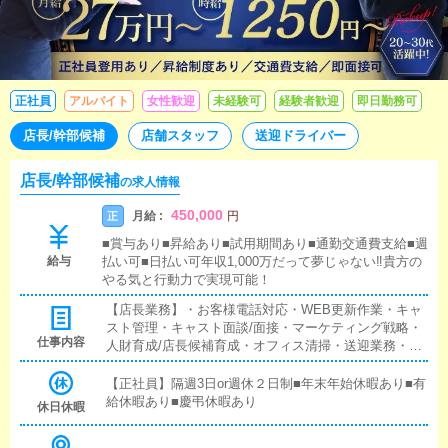
正社員
アルバイト
女性歓迎
未経験可
経験者歓迎
即日勤務可
店長/幹部候補
店舗スタッフ
送迎ドライバー
店長/幹部候補
の求人情報
450,000
月給 :
正
円
■賞与あり■昇給あり■試用期間あり■通勤交通費支給■週
給与
払い可■日払い可年収1,000万だって夢じゃない‼貴方の
やる気と行動力で実現可能！
【店長業務】・お客様電話対応・WEB更新作業・キャ
スト管理・キャスト面談/面接・マーケティング戦略・
仕事内容
人財育成/店長候補育成・オフィス清掃・送迎業務・we
b制作業務・カメラマンサポート・営業戦略/課題/目標/
プロセス/管理上記をはじめとする、店舗運営業務全般
【正社員】隔週3日or週休２日制■年末年始休暇あり■有
となります。■店長/幹部候補将来の店長幹部候補とし
給休暇あり■慶弔休暇あり
休日休暇
て経験を積んでいただきます。まずは、『受付スタッ
フ』と同様に接客から受付業務を行っていただきま