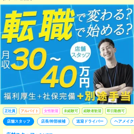
正社員
アルバイト
女性歓迎
未経験可
経験者歓迎
即日勤務可
店舗スタッフ
店長/幹部候補
送迎ドライバー
ヘアメイク