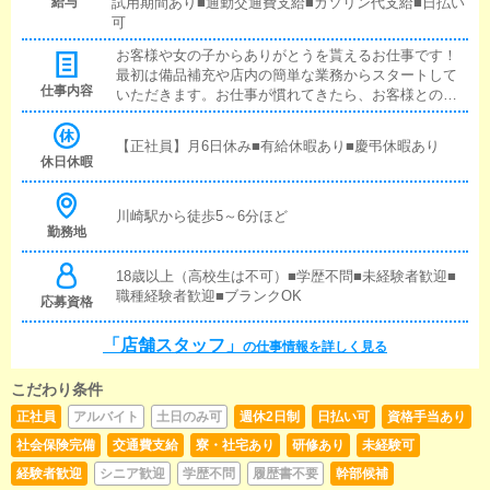
給与
試用期間あり■通勤交通費支給■ガソリン代支給■日払い
可
お客様や女の子からありがとうを貰えるお仕事です！
最初は備品補充や店内の簡単な業務からスタートして
仕事内容
いただきます。お仕事が慣れてきたら、お客様との接
客をお任せしていきます！お客様に『いらっしゃいま
せ』や『ありがとうございました』がしっかりと言え
【正社員】月6日休み■有給休暇あり■慶弔休暇あり
る方は大歓迎です！■対面接客・受付業務お客様からの
休日休暇
お問合せや来店されたお客様の案内を行っていただき
ます。予約の確認や、会計作業、注意事項の喚起など
をお願いします。簡単なマニュアルや、先輩スタッフ
川崎駅から徒歩5～6分ほど
勤務地
に付いて業務内容を見ながら徐々に覚えていただきま
すので、未経験の方でも安心して働けます。■企画の立
案店舗イベントや店舗運営など様々な企画を提案して
18歳以上（高校生は不可）■学歴不問■未経験者歓迎■
いただきます。【新規のお客様の増加】【お客様のリ
職種経験者歓迎■ブランクOK
応募資格
ピート率の向上】【キャストの方の入店数の増加】な
ど、売上UPに繋がる施策の提案を行っていただきま
「店舗スタッフ」
の仕事情報を詳しく見る
す。■キャスト管理お店で働いていただいているキャス
トの方が稼げるようにインターネットを使ったPR（写
こだわり条件
メ日記）などの使い方などのアドバイスを行っていた
だきます。■PC更新業務ヘブンネットなど、ポータル
正社員
アルバイト
土日のみ可
週休2日制
日払い可
資格手当あり
サイト等の店舗情報更新作業を行っていただきます。
社会保険完備
交通費支給
寮・社宅あり
研修あり
未経験可
キャストの出勤情報やイベント、求人ブログの作成と
なります。基本的にはボタンを押すだけや、ブログの
経験者歓迎
シニア歓迎
学歴不問
履歴書不要
幹部候補
更新時に簡単に文字が入力出来れば問題ありません。P