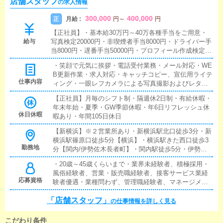
店舗スタッフ
の求人情報
300,000
400,000
月給 :
正
円
～
円
【正社員】・基本給30万円～40万各種手当をご用意・
給与
写真検定20000円・非喫煙者手当8000円・ドライバー手
当8000円・遅番手当50000円・プロフィール作成検定15
000円・給与査定年2回あり・交通費支給・入社時の定
・笑顔で元気に挨拶・電話受付業務・メール対応・WE
期代貸付あり・前借り応相談・給与/月末締め、翌25日
B更新作業・求人対応・キャッチコピー、宣伝用ライテ
銀行振込
仕事内容
ィング・一眼レフカメラによる写真撮影およびレタッ
チ・画像バナー等の制作・コンパニオンケア・オフィ
【正社員】月毎のシフト制・隔週休2日制・有給休暇・
ス清掃ご利用のお客様には、とにかく楽しんでいただ
年末年始・夏季・GW季節休暇・年6日リフレッシュ休
く！在籍のキャストさんは、とにかく稼いでいただ
休日休暇
暇あり・年間105日休日
く！まずはそれが基本です！
【新横浜】※２営業所あり・新横浜駅北口徒歩3分・新
横浜駅篠原口徒歩5分【横浜】・横浜駅きた西口徒歩3
勤務地
分【関内/伊勢佐木長者町】・関内駅徒歩5分・伊勢佐
木長者町駅徒歩2分【阪東橋】・ブルーライン坂東橋駅
・20歳～45歳くらいまで・業界未経験者、積極採用・
徒歩3分【茨城県土浦】・常磐線土浦駅徒歩3分【栃木
風俗経験者、営業・販売職経験者、接客サービス業経
県小山】・宇都宮線小山駅徒歩10分
応募資格
験者優遇・業種問わず、管理職経験者、マネージメン
ト経験者優遇・異業種からの転職大歓迎・学歴不問/職
「店舗スタッフ」
歴不問・書類選考あり→履歴書、職務経歴書の提出が
の仕事情報を詳しく見る
可能な方■スキル・基本的なPC操作・笑顔で挨拶でき
る方
こだわり条件