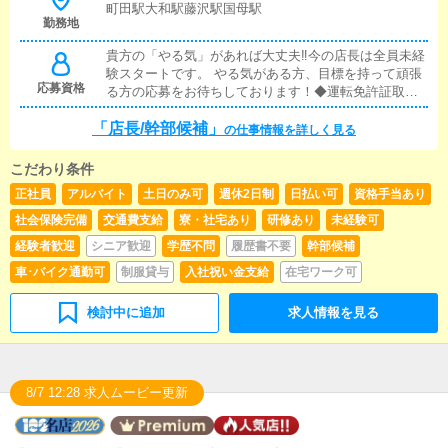
す。業務に慣れてきたら、『キャストの管理』や『経
町田駅大和駅藤沢駅国母駅
勤務地
営に関わる業務』を順に覚えていただきます。早い方
だと１年ぐらいで、店長として新しい店舗の運営をお
貴方の「やる気」があれば大丈夫‼今の店長は全員未経
任せします。■対面接客・受付業務お客様からのお問合
験スタートです。 やる気がある方、目標を持って頑張
せや来店されたお客様の案内を行っていただきます。
応募資格
る方の応募をお待ちしております！◆運転免許証取得者
予約の確認や、会計作業、注意事項の喚起などをお願
◆簡単なパソコン操作(未経験でも大丈夫です！) ◆礼儀
いします。簡単なマニュアルや、先輩スタッフに付い
「店長/幹部候補」
正しい会話・挨拶が出来る方 ◆18歳～40歳ぐらいまで
の仕事情報を詳しく見る
て業務内容を見ながら徐々に覚えていただきますの
の方◆未経験者でも可 ◆事務経験者歓迎♪ ◆職種経験
で、未経験の方でも安心して働けます。■企画の立案店
者歓迎◆学歴・職歴一切不問！！◆業界未経験の方も丁
舗イベントや店舗運営など様々な企画を提案していた
こだわり条件
寧に指導します♪ ◆志が高い方◆ブランクOK◆キャス
だきます。【新規のお客様の増加】【お客様のリピー
正社員
アルバイト
土日のみ可
週休2日制
日払い可
資格手当あり
ト経験者も歓迎
ト率の向上】【キャストの方の入店数の増加】など、
社会保険完備
交通費支給
寮・社宅あり
研修あり
未経験可
売上UPに繋がる施策の提案を行っていただきます。■
キャスト管理お店で働いていただいているキャストの
経験者歓迎
シニア歓迎
学歴不問
履歴書不要
幹部候補
方が稼げるようにインターネットを使ったPR（写メ日
車･バイク通勤可
制服貸与
入社祝い金支給
在宅ワーク可
記）などの使い方などのアドバイスを行っていただき
ます。■PC更新業務ヘブンネットなど、ポータルサイ
ト等の店舗情報更新作業を行っていただきます。キャ
検討中に追加
求人情報を見る
ストの出勤情報やイベント、求人ブログの作成となり
ます。基本的にはボタンを押すだけや、ブログの更新
時に簡単に文字が入力出来れば問題ありません。PCが
苦手な人でも簡単にできます。■清掃・備品管理お客様
8/7 12:28 求人ムービー更新
やキャストの方に快適にお過ごしいただくため、店内
の清掃や備品の管理・補充を行っていただきます。