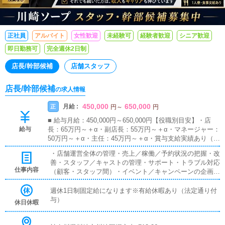
正社員
アルバイト
女性歓迎
未経験可
経験者歓迎
シニア歓迎
即日勤務可
完全週休2日制
店長/幹部候補
店舗スタッフ
店長/幹部候補
の求人情報
450,000
650,000
月給 :
正
円
～
円
■ 給与月給：450,000円～650,000円【役職別目安】・店
給与
長：65万円～＋α・副店長：55万円～＋α・マネージャー：
50万円～＋α・主任：45万円～＋α・賞与支給実績あり（年
3〜5回）・交通費支給▶ ポジションに応じて裁量と責任が
・店舗運営全体の管理・売上／稼働／予約状況の把握・改
伴います。その分、結果に応じてしっかり収入で還元しま
善・スタッフ／キャストの管理・サポート・トラブル対応
す。▶ 年齢や経歴ではなく「実力」で評価します。
仕事内容
（顧客・スタッフ間）・イベント／キャンペーンの企画・
実行・業務フローの改善、進行管理・売上分析、課題抽
出、改善提案・会社方針の現場への落とし込み▶ 現場の
週休1日制固定給になります※有給休暇あり（法定通り付
中心として「結果を出すこと」が求められます。
与）
休日休暇