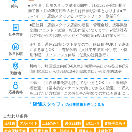
■正社員｜店舗スタッフ試用期間中：月給32万円試用期間
給与
満了後：月給35万円※入社月は日割り計算となります■ア
ルバイト｜店舗スタッフ⏰ スポットワーク・副業OK！ス
ポットご希望の方は21時以降～軽作業・賞与年2回（業績
■正社員｜店舗スタッフ店舗の運営・管理全般、接客業務
による）・昇給(年2回、能力次第で変則昇給あり)・社会保
全般(フロント・送迎・WEB作業)となります。●電話対応
険完備・残業代支給・扶養手当（配偶者：月10,000円）・
仕事内容
お客様からのお問い合わせや予約対応●WEB作業女性キャ
子供手当（お子様1名につき：月5,000円）・特別手当・役
ストの画像やプロフィール、シフト登録、HPの更新作業●
職手当・大入り袋（業績による）・交通費30,000円まで支
正社員：週休2日制シフト制なので、休日希望OK！３連休
お客様、女性キャスト対応お客様、キャストの送迎、お客
給・日払い制度あり・社員旅行年1回（会社負担※希望者の
にする事もOK！・有給休暇（入社半年後10日付与）・特
様のご案内●マネジメントキャストの勤怠管理やスケジュ
み参加）・1R寮完備（家賃補助あり）・資格手当（TOEIC
休日休暇
別休暇・リフレッシュ休暇（任意の社員旅行）
ール確認●その他清掃や備品管理等、店舗運営のサポート
700以上、HSK５級以上[中国語検定]取得者：月30,000円）
業務入社後は、新人スタッフ一人一人に教育・指導を行う
川崎市川崎区堀之内町3-6京急川崎駅中央口から徒歩約7分
先輩スタッフがマンツーマンでつきます。個人の適正に応
港町駅北口から徒歩約10分川崎駅東口から徒歩約10分
じて、業務の順番・スピードを臨機応変に変えていきま
勤務地
す。わからないところを聞きやすい環境を作っていますの
20歳～（※自動車免許お持ちでない方もOK！）・未経験
で、業界未経験の方もご安心ください。■アルバイト｜店
者歓迎！（基本的なマナーを大切にできる方歓迎）・収入
舗スタッフ清掃、受付・ご案内などの接客、備品補充・タ
応募資格
を上げたい方歓迎・このお仕事が初めての方にも適正に応
オル回収などを行っていただきます。
じた教育を行いますので、スピーディに成長いただけま
「店舗スタッフ」
す！
の仕事情報を詳しく見る
こだわり条件
正社員
アルバイト
土日のみ可
週休2日制
日払い可
資格手当あり
社会保険完備
交通費支給
寮・社宅あり
研修あり
未経験可