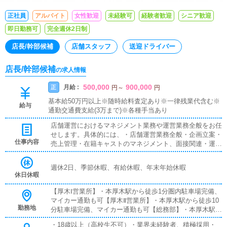
正社員
アルバイト
女性歓迎
未経験可
経験者歓迎
シニア歓迎
即日勤務可
完全週休2日制
店長/幹部候補
店舗スタッフ
送迎ドライバー
店長/幹部候補
の求人情報
500,000
900,000
月給 :
正
円
～
円
基本給50万円以上※随時給料査定あり※一律残業代含む※
給与
通勤交通費支給(3万まで)※各種手当あり
店舗運営におけるマネジメント業務や運営業務全般をお任
せします。具体的には、・店舗運営業務全般・企画立案・
仕事内容
売上管理・在籍キャストのマネジメント、面接関連・運営
スタッフ管理・店舗を作り上げるマネジメント業務 など
最初から完璧は求めません。業務を習得しながら経験を積
週休2日、季節休暇、有給休暇、年末年始休暇
み、アイディアなどを反映し、お客様やコンパニオンさ
休日休暇
ん、従業員にとって働きやすい環境作りに努めていただき
ます。
【厚木Ⅰ営業所】・本厚木駅から徒歩1分圏内駐車場完備、
マイカー通勤も可【厚木Ⅱ営業所】・本厚木駅から徒歩10
勤務地
分駐車場完備、マイカー通勤も可【総務部】・本厚木駅か
ら徒歩5分圏内【小田原営業所】・小田原駅から徒歩3分
・18歳以上（高校生不可）・業界未経験者、積極採用・