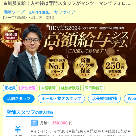
＆制服支給！入社後は専門スタッフがマンツーマンでフォロ
ー！未経験でも安心の環境！！
川崎ソープ SAPPHIRE サファイア
[
ソープ
/
川崎駅・堀之内・南町
]
正社員
女性歓迎
未経験可
経験者歓迎
即日勤務可
店舗スタッフ
ホール・接客スタッフ
店長/幹部候補
We
店舗スタッフ
の求人情報
350,000
月給 :
正
円
■インセンティブあり■賞与あり■昇給あり■残業代支給■