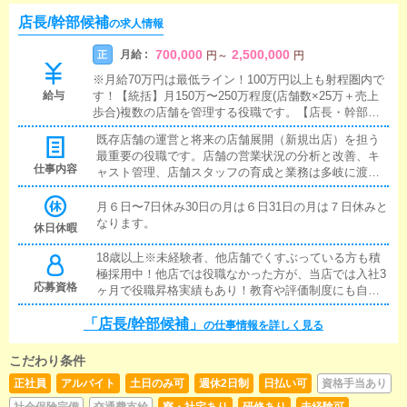
店長/幹部候補
の求人情報
700,000
2,500,000
月給 :
正
円
～
円
※月給70万円は最低ライン！100万円以上も射程圏内で
給与
す！【統括】月150万〜250万程度(店舗数×25万＋売上
歩合)複数の店舗を管理する役職です。【店長・幹部候
補】月70万〜120万程度(月給40万＋各種手当＋売上歩
既存店舗の運営と将来の店舗展開（新規出店）を担う
合)既存店舗の運営と将来の店舗展開を担う最重要の役
最重要の役職です。店舗の営業状況の分析と改善、キ
職です。店舗の営業状況の分析と改善、キャスト管理、
仕事内容
ャスト管理、店舗スタッフの育成と業務は多岐に渡り
店舗スタッフの育成と業務は多岐に渡ります。それらの
ます。それらの業務をこなしながら、様々な考えを持
業務をこなしながら、様々な考えを持つスタッフをひと
つスタッフをひとつにまとめ、目標を達成するために
月６日〜7日休み30日の月は６日31日の月は７日休みと
つにまとめ、目標を達成するために徹底的に努力してい
徹底的に努力していただきたいと思います。
なります。
ただきたいと思います。
休日休暇
18歳以上※未経験者、他店舗でくすぶっている方も積
極採用中！他店では役職なかった方が、当店では入社3
応募資格
ヶ月で役職昇格実績もあり！教育や評価制度にも自信
を持っています。
「店長/幹部候補」
の仕事情報を詳しく見る
こだわり条件
正社員
アルバイト
土日のみ可
週休2日制
日払い可
資格手当あり