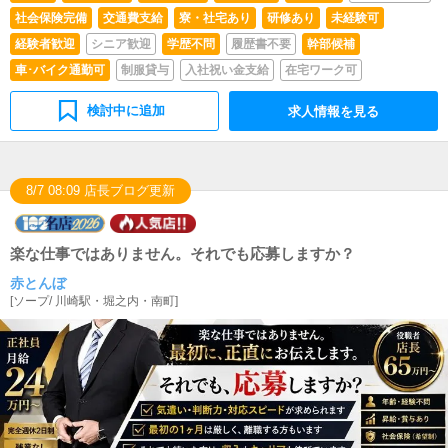
社会保険完備
交通費支給
寮・社宅あり
研修あり
未経験可
経験者歓迎
シニア歓迎
学歴不問
履歴書不要
幹部候補
車･バイク通勤可
制服貸与
入社祝い金支給
在宅ワーク可
検討中に追加
求人情報を見る
8/7 08:09 店長ブログ更新
楽な仕事ではありません。それでも応募しますか？
赤とんぼ
[
ソープ
/
川崎駅・堀之内・南町
]