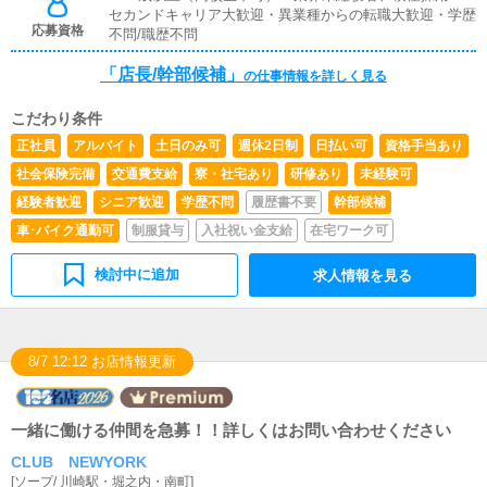
圏内駐車場完備、マイカー通勤も可【東横営業所】・武蔵
セカンドキャリア大歓迎・異業種からの転職大歓迎・学歴
小杉駅から徒歩5分圏内駐車場完備、マイカー通勤も可
応募資格
不問/職歴不問
【池袋営業所】・池袋駅から徒歩5分圏内
「店長/幹部候補」
の仕事情報を詳しく見る
こだわり条件
正社員
アルバイト
土日のみ可
週休2日制
日払い可
資格手当あり
社会保険完備
交通費支給
寮・社宅あり
研修あり
未経験可
経験者歓迎
シニア歓迎
学歴不問
履歴書不要
幹部候補
車･バイク通勤可
制服貸与
入社祝い金支給
在宅ワーク可
検討中に追加
求人情報を見る
8/7 12:12 お店情報更新
一緒に働ける仲間を急募！！詳しくはお問い合わせください
CLUB NEWYORK
[
ソープ
/
川崎駅・堀之内・南町
]