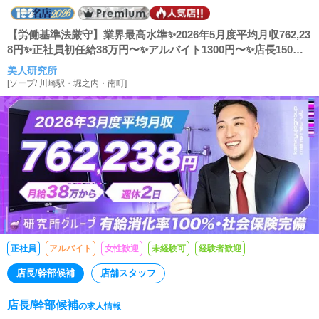
【労働基準法厳守】業界最高水準✨2026年5月度平均月収762,23
8円✨正社員初任給38万円〜✨アルバイト1300円〜✨店長150
万〜可能✨実働9時間＋休憩1時間✨残業ありません✨有給100%
美人研究所
消化✨寮完備5.5万円〜✨日払い可✨今、川崎で一番20代30代が
[
ソープ
/
川崎駅・堀之内・南町
]
活躍している会社で夢を一緒に叶えよう🚀
正社員
アルバイト
女性歓迎
未経験可
経験者歓迎
店長/幹部候補
店舗スタッフ
店長/幹部候補
の求人情報