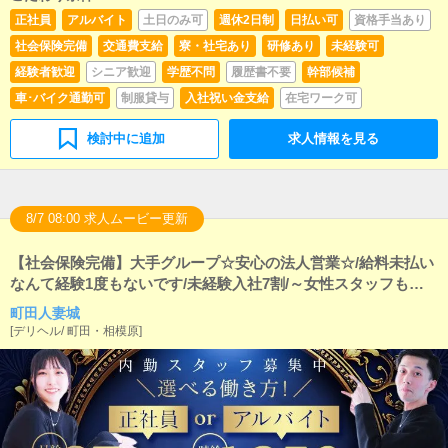
正社員
アルバイト
土日のみ可
週休2日制
日払い可
資格手当あり
社会保険完備
交通費支給
寮・社宅あり
研修あり
未経験可
経験者歓迎
シニア歓迎
学歴不問
履歴書不要
幹部候補
車･バイク通勤可
制服貸与
入社祝い金支給
在宅ワーク可
検討中に追加
求人情報を見る
8/7 08:00 求人ムービー更新
【社会保険完備】大手グループ☆安心の法人営業☆/給料未払い
なんて経験1度もないです/未経験入社7割/～女性スタッフも大
活躍中～★
町田人妻城
[
デリヘル
/
町田・相模原
]