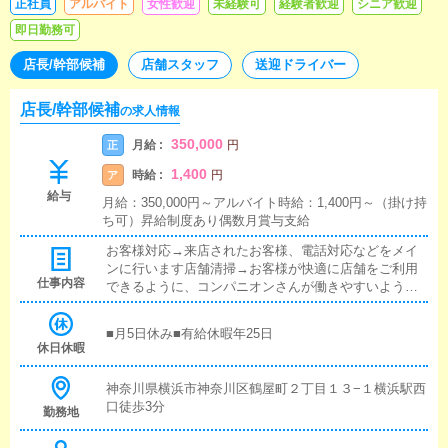
正社員
アルバイト
女性歓迎
未経験可
経験者歓迎
シニア歓迎
即日勤務可
店長/幹部候補
店舗スタッフ
送迎ドライバー
店長/幹部候補
の求人情報
350,000
月給 :
正
円
1,400
時給 :
ア
円
給与
月給：350,000円～アルバイト時給：1,400円～（掛け持
ち可）昇給制度あり偶数月賞与支給
お客様対応→来店されたお客様、電話対応などをメイ
ンに行います店舗清掃→お客様が快適に店舗をご利用
仕事内容
できるように、コンパニオンさんが働きやすいように
日々清潔に店舗を保ちますＷＥＢ管理→ヘブンネット
をはじめ、各種媒体の更新作業を行いますシフト管理
■月5日休み■有給休暇年25日
→円滑に店舗運営が出来るように、従業員、コンパニ
休日休暇
オンさんのシフト管理を行います売上管理→店舗の売
上拡大のために、企画や運営などを行います業務1つ1
神奈川県横浜市神奈川区鶴屋町２丁目１３−１横浜駅西
つ丁寧に説明しながらお伝えしていきますので未経験
口徒歩3分
勤務地
者でもご安心ください。