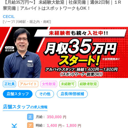
【月給35万円〜】 未経験大歓迎｜社保完備｜週休2日制｜１R
寮完備｜アルバイトはスポットワークもOK！
CECIL
[
ソープ
/
川崎駅・堀之内・南町
]
正社員
アルバイト
女性歓迎
未経験可
経験者歓迎
店舗スタッフ
その他
店長/幹部候補
店舗スタッフ
の求人情報
350,000
月給 :
正
円
1,400
1,800
時給 :
ア
円
～
円