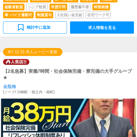
経験者歓迎
シニア歓迎
学歴不問
履歴書不要
幹部候補
車･バイク通勤可
制服貸与
入社祝い金支給
在宅ワーク可
検討中に追加
求人情報を見る
8/7 12:15 求人ムービー更新
【2名急募】実働7時間・社会保険完備・寮完備の大手グループ
★
金瓶梅
[
ソープ
/
川崎駅・堀之内・南町
]