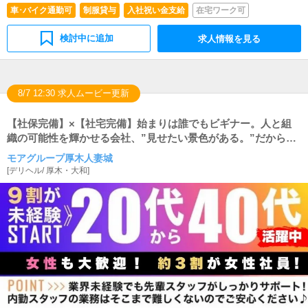
車･バイク通勤可
制服貸与
入社祝い金支給
在宅ワーク可
ります。
検討中に追加
求人情報を見る
8/7 12:30 求人ムービー更新
【社保完備】×【社宅完備】始まりは誰でもビギナー。人と組
織の可能性を輝かせる会社、”見せたい景色がある。”だから成
長できる。
モアグループ厚木人妻城
[
デリヘル
/
厚木・大和
]