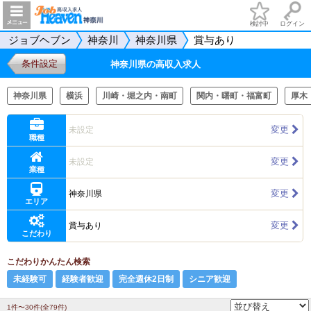
検討中
ログイン
ジョブヘブン
神奈川
神奈川県
賞与あり
条件設定
神奈川県の高収入求人
神奈川県
横浜
川崎・堀之内・南町
関内・曙町・福富町
厚木
変更
未設定
職種
変更
未設定
業種
変更
神奈川県
エリア
変更
賞与あり
こだわり
こだわりかんたん検索
未経験可
経験者歓迎
完全週休2日制
シニア歓迎
1件〜30件(全79件)