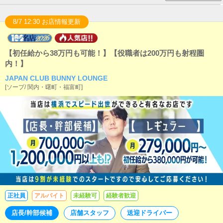
8/7 12:30 お店情報更新
【初任給から38万円も可能！】【役職者は200万円も射程圏
内！】
JAPAN CLUB BUNNY LOUNGE
[
ソープ
/
関内・曙町・福富町
]
正社員
アルバイト
未経験可
経験者歓迎
店長/幹部候補
店舗スタッフ
送迎ドライバー