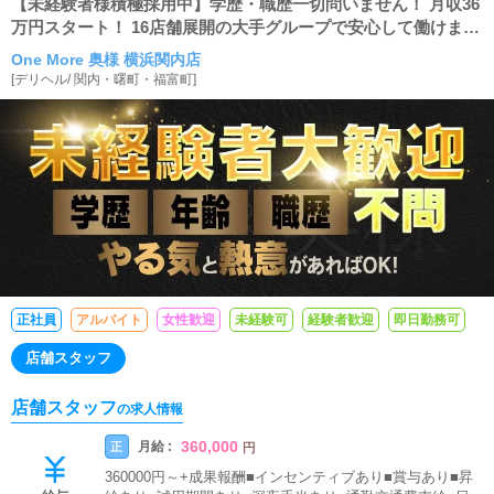
【未経験者様積極採用中】学歴・職歴一切問いません！ 月収36
万円スタート！ 16店舗展開の大手グループで安心して働けま
す！
One More 奥様 横浜関内店
[
デリヘル
/
関内・曙町・福富町
]
正社員
アルバイト
女性歓迎
未経験可
経験者歓迎
即日勤務可
店舗スタッフ
店舗スタッフ
の求人情報
360,000
月給 :
正
円
360000円～+成果報酬■インセンティブあり■賞与あり■昇