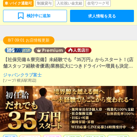
車･バイク通勤可
制服貸与
入社祝い金支給
在宅ワーク可
Cが苦手な人でも簡単にできます。■清掃・備品管理お
客様やキャストの方に快適にお過ごしいただくため、
検討中に追加
求人情報を見る
店内の清掃や備品の管理・補充を行っていただきま
す。
8/7 09:01 お店情報更新
【社保完備＆寮完備】未経験でも『35万円』からスタート！(店
舗スタッフ経験者優遇)業務拡大につきドライバー増員も決定！
アルバイトも大募集中です！
ジャパンクラブ富士
[
ソープ
/
横浜駅周辺
]