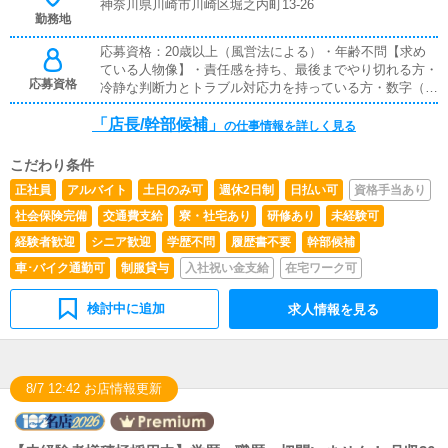
神奈川県川崎市川崎区堀之内町13-26
勤務地
応募資格：20歳以上（風営法による）・年齢不問【求め
ている人物像】・責任感を持ち、最後までやり切れる方・
応募資格
冷静な判断力とトラブル対応力を持っている方・数字（売
上・稼働）に対する意識を持てる方・人との関係構築・調
「店長/幹部候補」
整ができる方・指示待ちではなく自ら考えて動ける方▶
の仕事情報を詳しく見る
現場の司令塔として、店舗運営を担う重要ポジションで
す。※軽い気持ちでのご応募はご遠慮ください※反社会的
こだわり条件
勢力に関係のある方はお断りしております
正社員
アルバイト
土日のみ可
週休2日制
日払い可
資格手当あり
社会保険完備
交通費支給
寮・社宅あり
研修あり
未経験可
経験者歓迎
シニア歓迎
学歴不問
履歴書不要
幹部候補
車･バイク通勤可
制服貸与
入社祝い金支給
在宅ワーク可
検討中に追加
求人情報を見る
8/7 12:42 お店情報更新