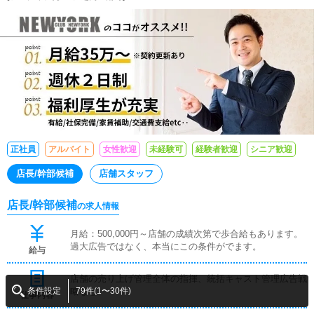
正社員
アルバイト
女性歓迎
未経験可
経験者歓迎
シニア歓迎
店長/幹部候補
店舗スタッフ
店長/幹部候補
の求人情報
月給：500,000円～店舗の成績次第で歩合給もあります。
過大広告ではなく、本当にこの条件がでます。
給与
店舗の売り上げ管理全体の指揮、統括キャスト管理広告戦
条件設定
79件(1〜30件)
略など
仕事内容