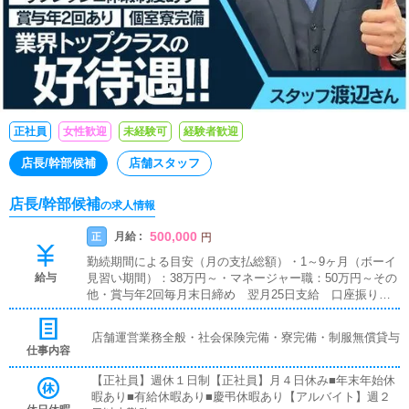
正社員
女性歓迎
未経験可
経験者歓迎
店長/幹部候補
店舗スタッフ
店長/幹部候補
の求人情報
500,000
月給 :
正
円
勤続期間による目安（月の支払総額）・1～9ヶ月（ボーイ
給与
見習い期間）：38万円～・マネージャー職：50万円～その
他・賞与年2回毎月末日締め 翌月25日支給 口座振り込
み※（ボーイ見習い期間）出勤日には給与の中から2000円
前渡しいたします。
店舗運営業務全般・社会保険完備・寮完備・制服無償貸与
仕事内容
【正社員】週休１日制【正社員】月４日休み■年末年始休
暇あり■有給休暇あり■慶弔休暇あり【アルバイト】週２