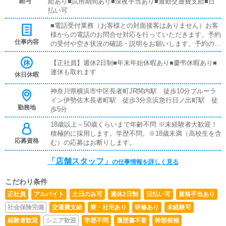
給与
給あり■試用期間あり■深夜手当あり■通勤交通費支給■日
払い可
■電話受付業務（お客様との対面接客はありません）お客
様からの電話のお問合せ対応を行っていただきます。予約
仕事内容
の受付や空き状況の確認・説明をお願いします。予約の確
定後はキャストやドライバーに通達します。簡単なマニュ
アルや先輩スタッフに気軽に聞ける環境ですので、未経験
【正社員】週休2日制■年末年始休暇あり■慶弔休暇あり■
でも安心して働けます。■企画の立案店舗イベントや店舗
連休も取れます
休日休暇
運営など様々な企画を提案していただきます。【新規のお
客様の増加】【お客様のリピート率の向上】【キャストの
神奈川県横浜市中区長者町JR関内駅 徒歩10分ブルーラ
方の入店数の増加】など、売上UPに繋がる施策の提案を
イン伊勢佐木長者町駅 徒歩3分京浜急行日ノ出町駅 徒
行っていただきます。■キャスト管理お店で働いていただ
勤務地
歩5分
いているキャストの方が稼げるようにインターネットを使
18歳以上～50歳くらいまで年齢不問 ※未経験者大歓迎！
ったPR（写メ日記）などの使い方などのアドバイスを行
積極的に採用します。学歴不問。※18歳未満（高校生を含
っていただきます。■PC更新業務ヘブンネットなど、ポー
応募資格
む）の応募はお断りします。
タルサイト等の店舗情報更新作業を行っていただきます。
キャストの出勤情報やイベント、求人ブログの作成となり
「店舗スタッフ」
ます。基本的にはボタンを押すだけや、ブログの更新時に
の仕事情報を詳しく見る
簡単に文字が入力出来れば問題ありません。PCが苦手な
人でも簡単にできます。■清掃・備品管理お客様やキャス
こだわり条件
トの方に快適にお過ごしいただくため、店内の清掃や備品
正社員
アルバイト
土日のみ可
週休2日制
日払い可
資格手当あり
の管理・補充を行っていただきます。まずは簡単なところ
からスタートしますので急に難しい業務をさせられたりは
社会保険完備
交通費支給
寮・社宅あり
研修あり
未経験可
ございません。※基本的な業務を覚えて頂ければ、後々は
経験者歓迎
シニア歓迎
学歴不問
履歴書不要
幹部候補
店長、エリア統括者としての業務を覚えて頂く可能性もあ