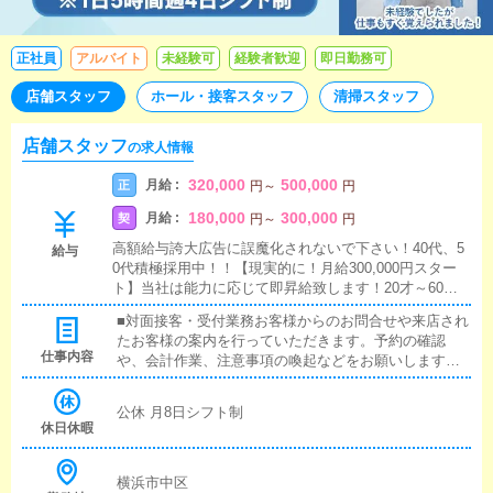
正社員
アルバイト
未経験可
経験者歓迎
即日勤務可
店舗スタッフ
ホール・接客スタッフ
清掃スタッフ
店舗スタッフ
の求人情報
320,000
500,000
月給 :
正
円
～
円
180,000
300,000
月給 :
契
円
～
円
高額給与誇大広告に誤魔化されないで下さい！40代、5
給与
0代積極採用中！！【現実的に！月給300,000円スター
ト】当社は能力に応じて即昇給致します！20才～60代
位まで週2日公休（シフト制）■年2回賞与有■大入制度
■対面接客・受付業務お客様からのお問合せや来店され
有 お客様ご来店が多い場合大入手当がつきます。（実
たお客様の案内を行っていただきます。予約の確認
質月給32万円位）■交通費支給■マンション寮完備70代
仕事内容
や、会計作業、注意事項の喚起などをお願いします。
でもまだまだ働きたい！【6時間だけのパートタイム社
簡単なマニュアルや、先輩スタッフに付いて業務内容
員】20才～70代位まで週2日公休（シフト制）■交通費
を見ながら徐々に覚えていただきますので、未経験の
支給①9時～15時 18万円～②15時～21時 18万円～③
公休 月8日シフト制
方でも安心して働けます。■企画の立案店舗イベントや
21時～翌3時 20万円～(夜間清掃含む)※能力に応じて
休日休暇
店舗運営など様々な企画を提案していただきます。
随時昇格 経験者は即時昇給いたします。※週払い、現
【新規のお客様の増加】【お客様のリピート率の向
金払い希望の方、面接時に申し出てください
上】【キャストの方の入店数の増加】など、売上UPに
横浜市中区