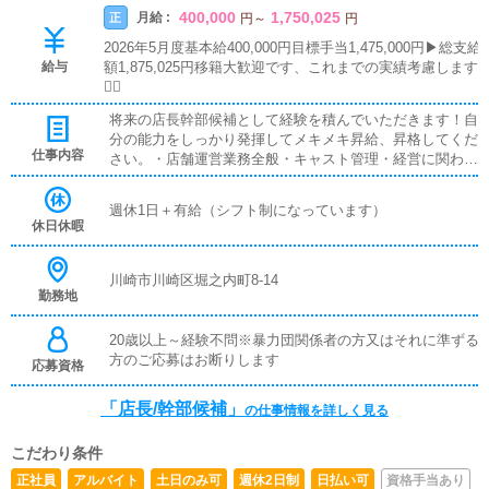
400,000
1,750,025
月給 :
正
円
～
円
2026年5月度基本給400,000円目標手当1,475,000円▶︎総支給
給与
額1,875,025円移籍大歓迎です、これまでの実績考慮します
🙇‍♂️
将来の店長幹部候補として経験を積んでいただきます！自
分の能力をしっかり発揮してメキメキ昇給、昇格してくだ
仕事内容
さい。・店舗運営業務全般・キャスト管理・経営に関わる
業務・企画の立案・対面接客・受付業務・PC更新作業
（簡単な更新なのですぐに覚えられます）・清掃・備品管
週休1日＋有給（シフト制になっています）
理
休日休暇
川崎市川崎区堀之内町8-14
勤務地
20歳以上～経験不問※暴力団関係者の方又はそれに準ずる
方のご応募はお断りします
応募資格
「店長/幹部候補」
の仕事情報を詳しく見る
こだわり条件
正社員
アルバイト
土日のみ可
週休2日制
日払い可
資格手当あり