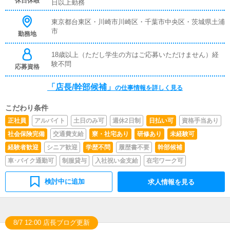
休日休暇
日以上勤務
東京都台東区・川崎市川崎区・千葉市中央区・茨城県土浦
市
勤務地
18歳以上（ただし学生の方はご応募いただけません）経
験不問
応募資格
「店長/幹部候補」
の仕事情報を詳しく見る
こだわり条件
正社員
アルバイト
土日のみ可
週休2日制
日払い可
資格手当あり
社会保険完備
交通費支給
寮・社宅あり
研修あり
未経験可
経験者歓迎
シニア歓迎
学歴不問
履歴書不要
幹部候補
車･バイク通勤可
制服貸与
入社祝い金支給
在宅ワーク可
検討中に追加
求人情報を見る
8/7 12:00 店長ブログ更新