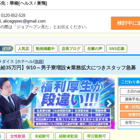
募先：
華椿
[ヘルス / 巣鴨]
0120-852-528
L
alicegrprec@gmail.com
検討中に
話の際は「ジョブヘブン見た」とお伝えください。
人気店
動画掲載中
店長ブログ
先輩の声
SNS応募
ラダイス
[
ホテヘル
/
池袋
]
給35万円】9/10～男子寮増設★業務拡大につきスタッフ急募
こだわり条
土日の
資格手当
寮・社宅
学歴不
在宅ワー
員
女性歓迎
未経験可
経験者歓迎
即日勤務可