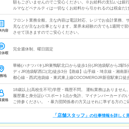
額もございませんのでご安心ください。※お給料の支払いは銀
ルマなどペナルティは一切なくお給料から引かれるのは税金だ
フロント業務全般。主な内容は電話対応、レジでお会計業務、
充などが主なお仕事となります。業界未経験の方でも1週間で習
事内容
させて頂きますのでご安心ください。
完全週休制、曜日固定
日休暇
華椿(ハナツバキ)JR巣鴨駅北口から徒歩1分(JR池袋駅から2駅
ディJR池袋駅西口(北)徒歩3分【路線】山手線・埼京線・湘南
務地
都心線・西武池袋線・東武東上線COCOMEROJR新宿駅東口徒
駅徒歩8分・新宿三丁目駅徒歩8分・新大久保駅徒歩12分目黒アリ
線】山手線・目黒線・南北線・三田線
18歳以上(高校生不可)学歴・職歴不問。 運転業務はありません
履歴書と身分証(パスポート1点か免許、マイナンバーカードのい
募資格
ご持参ください。 ・暴力団関係者の方又はそれに準ずる方のご
「店舗スタッフ」
の仕事情報を詳しく