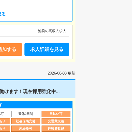
適にお過ごしいただくため、店内の
見る
池袋の高収入求人
追加する
求人詳細を見る
2026-08-08 更新
けます！現在採用強化中...
件
み可
週休2日制
日払い可
あり
社会保険完備
交通費支給
あり
未経験可
経験者歓迎