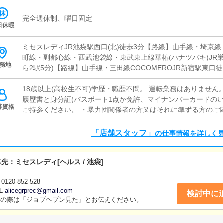
完全週休制、曜日固定
日休暇
ミセスレディJR池袋駅西口(北)徒歩3分【路線】山手線・埼京
町線・副都心線・西武池袋線・東武東上線華椿(ハナツバキ)JR巣
務地
ら2駅5分)【路線】山手線・三田線COCOMEROJR新宿駅東口
駅徒歩8分・新宿三丁目駅徒歩8分・新大久保駅徒歩12分目黒アリ
線】山手線・目黒線・南北線・三田線
18歳以上(高校生不可)学歴・職歴不問。 運転業務はありません
履歴書と身分証(パスポート1点か免許、マイナンバーカードのい
募資格
ご持参ください。 ・暴力団関係者の方又はそれに準ずる方のご
「店舗スタッフ」
の仕事情報を詳しく
募先：
ミセスレディ
[ヘルス / 池袋]
0120-852-528
L
alicegrprec@gmail.com
検討中に
話の際は「ジョブヘブン見た」とお伝えください。