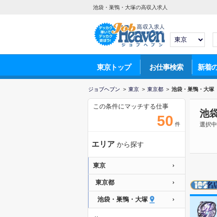
池袋・巣鴨・大塚の高収入求人
東京トップ
お仕事検索
新着
ジョブヘブン
>
東京
>
東京都
>
池袋・巣鴨・大塚
この条件にマッチする仕事
池
50
件
選択中
エリア
から探す
東京
東京都
池袋・巣鴨・大塚