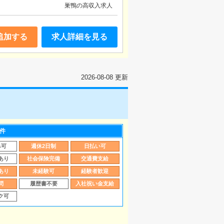
巣鴨の高収入求人
追加する
求人詳細を見る
2026-08-08 更新
件
み可
週休2日制
日払い可
あり
社会保険完備
交通費支給
あり
未経験可
経験者歓迎
問
履歴書不要
入社祝い金支給
ク可