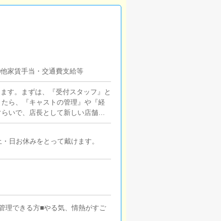
円■他家賃手当・交通費支給等
きます。まずは、『受付スタッフ』と
きたら、『キャストの管理』や『経
ぐらいで、店長として新しい店舗の
せや来店されたお客様の案内を行っ
どをお願いします。簡単なマニュア
土・日お休みをとって戴けます。
いただきますので、未経験の方でも
々な企画を提案していただきます。
ストの方の入店数の増加】など、売
理お店で働いていただいているキャ
）などの使い方などのアドバイスを
ルサイト等の店舗情報更新作業を行
グの作成となります。基本的にはボ
て管理できる方■やる気、情熱がすご
問題ありません。PCが苦手な人で