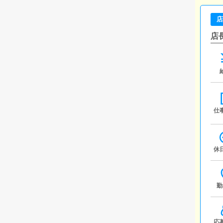
店
店
仕
休
勤
応