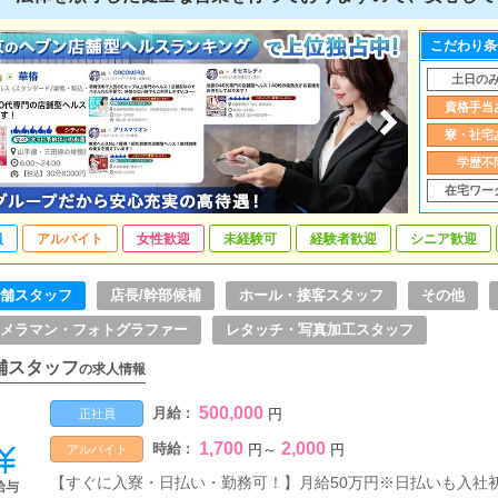
こだわり条
土日の
資格手当
寮・社宅
学歴不
在宅ワー
員
アルバイト
女性歓迎
未経験可
経験者歓迎
シニア歓迎
舗スタッフ
店長/幹部候補
ホール・接客スタッフ
その他
メラマン・フォトグラファー
レタッチ・写真加工スタッフ
舗スタッフ
の求人情報
500,000
月給 :
円
正社員
1,700
2,000
時給 :
円
～
円
アルバイト
【すぐに入寮・日払い・勤務可！】月給50万円※日払いも入社
給与