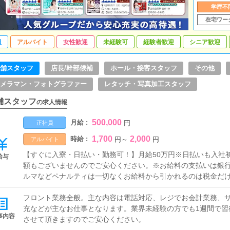
学歴不
在宅ワー
員
アルバイト
女性歓迎
未経験可
経験者歓迎
シニア歓迎
舗スタッフ
店長/幹部候補
ホール・接客スタッフ
その他
メラマン・フォトグラファー
レタッチ・写真加工スタッフ
舗スタッフ
の求人情報
500,000
月給 :
円
正社員
1,700
2,000
時給 :
円
～
円
アルバイト
【すぐに入寮・日払い・勤務可！】月給50万円※日払いも入社
給与
額もございませんのでご安心ください。※お給料の支払いは銀
ルマなどペナルティは一切なくお給料から引かれるのは税金だ
フロント業務全般。主な内容は電話対応、レジでお会計業務、
充などが主なお仕事となります。業界未経験の方でも1週間で習
事内容
させて頂きますのでご安心ください。