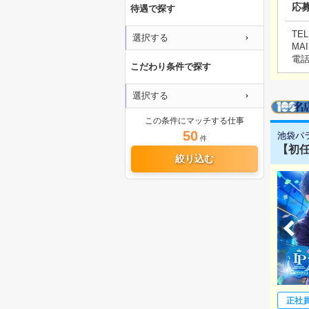
応
待遇で探す
TEL
選択する
MAI
電
こだわり条件で探す
選択する
この条件にマッチする仕事
50
池袋パ
件
【初任
絞り込む
正社