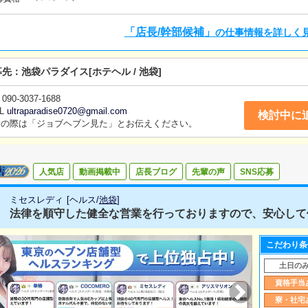
も簡単にできます。■清掃・備品管理お客様やキャストの方に快
清掃や備品の管理・補充を行っていただきます。
「店長/幹部候補」
の仕事情報を詳しく
募先：
池袋パラダイス
[ホテヘル / 池袋]
090-3037-1688
L
ultraparadise0720@gmail.com
検討中に
話の際は「ジョブヘブン見た」とお伝えください。
人気店
動画掲載中
店長ブログ
先輩の声
SNS応募
ミセスレディ
[
ヘルス
/
池袋
]
法律を順守した健全な営業を行っておりますので、安心して働
こだわり条
土日の
資格手当
寮・社宅