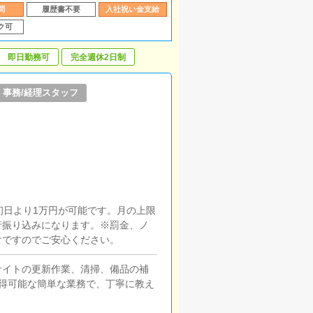
問
履歴書不要
入社祝い金支給
ク可
即日勤務可
完全週休2日制
事務/経理スタッフ
初日より1万円が可能です。月の上限
行振り込みになります。※罰金、ノ
けですのでご安心ください。
サイトの更新作業、清掃、備品の補
得可能な簡単な業務で、丁寧に教え