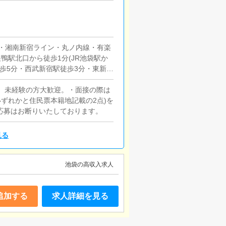
線・湘南新宿ライン・丸ノ内線・有楽
鴨駅北口から徒歩1分(JR池袋駅か
徒歩5分・西武新宿駅徒歩3分・東新宿
スマリオンJR目黒駅 徒歩1分【路
。 未経験の方大歓迎。・面接の際は
ずれかと住民票本籍地記載の2点)を
応募はお断りいたしております。
見る
池袋の高収入求人
追加する
求人詳細を見る