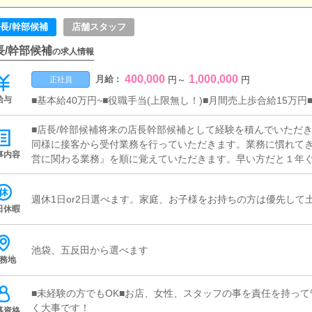
長/幹部候補
店舗スタッフ
長/幹部候補
の求人情報
400,000
1,000,000
月給 :
円
～
円
正社員
給与
■基本給40万円~■役職手当(上限無し！)■月間売上歩合給15万
■店長/幹部候補将来の店長幹部候補として経験を積んでいただ
同様に接客から受付業務を行っていただきます。業務に慣れて
事内容
営に関わる業務』を順に覚えていただきます。早い方だと１年
運営をお任せします。■対面接客・受付業務お客様からのお問合
ていただきます。予約の確認や、会計作業、注意事項の喚起な
週休1日or2日選べます。家庭、お子様をお持ちの方は優先して
ルや、先輩スタッフに付いて業務内容を見ながら徐々に覚えて
日休暇
安心して働けます。■企画の立案店舗イベントや店舗運営など様
【新規のお客様の増加】【お客様のリピート率の向上】【キャ
上UPに繋がる施策の提案を行っていただきます。■キャスト管
池袋、五反田から選べます
務地
ストの方が稼げるようにインターネットを使ったPR（写メ日記
行っていただきます。■PC更新業務ヘブンネットなど、ポータ
っていただきます。キャストの出勤情報やイベント、求人ブロ
■未経験の方でもOK■お店、女性、スタッフの事を責任を持っ
タンを押すだけや、ブログの更新時に簡単に文字が入力出来れば
く大事です！
募資格