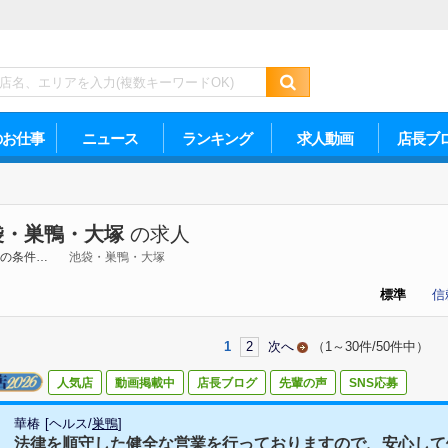
のお仕事
ニュース
ランキング
求人動画
店長ブ
袋・巣鴨・大塚
の求人
の条件…
池袋・巣鴨・大塚
標準
信
1
2
次へ
（1～30件/50件中）
人気店
動画掲載中
店長ブログ
先輩の声
SNS応募
華椿
[
ヘルス
/
巣鴨
]
法律を順守した健全な営業を行っておりますので、安心して働