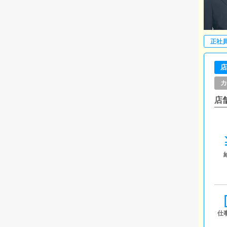
正社
店
カ
店
仕