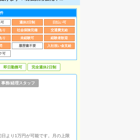
件
み可
週休2日制
日払い可
あり
社会保険完備
交通費支給
あり
未経験可
経験者歓迎
問
履歴書不要
入社祝い金支給
ク可
即日勤務可
完全週休2日制
事務/経理スタッフ
初日より1万円が可能です。月の上限