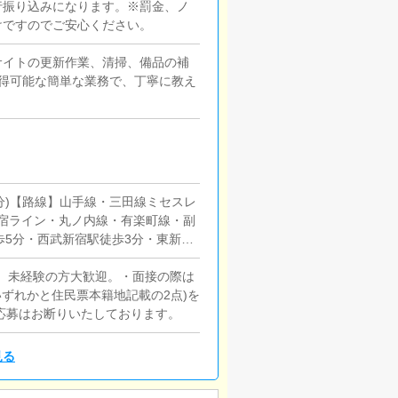
行振り込みになります。※罰金、ノ
けですのでご安心ください。
サイトの更新作業、清掃、備品の補
得可能な簡単な業務で、丁寧に教え
5分)【路線】山手線・三田線ミセスレ
新宿ライン・丸ノ内線・有楽町線・副
歩5分・西武新宿駅徒歩3分・東新宿
スマリオンJR目黒駅 徒歩1分【路
。 未経験の方大歓迎。・面接の際は
ずれかと住民票本籍地記載の2点)を
応募はお断りいたしております。
見る