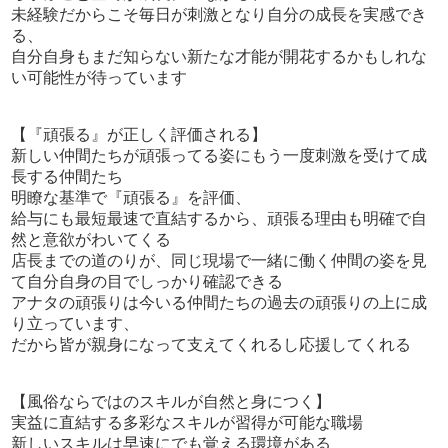
◆店長・幹部候補◆
未経験だからこそ毎日が刺激となり自分の成長を実感でき
る、
同じ目標に向かって一丸となっているチームのまとめ役で
自分自身もまだ知らない新たな才能が開花するかもしれな
す。
い可能性が待っています
当社ではスタッフの能力を正当に評価するために随時査定
【『頑張る』が正しく評価される】
面談を行っています。
新しい仲間たちが頑張ってる姿にもう一度刺激を受けて成
ちゃんとあなたの頑張りをアピールする場があるから早期
長する仲間たち
での昇給、昇格が可能！
明瞭な基準で『頑張る』を評価、
（※昨年には2名の未経験の方が入社後6か月で店長にまで
給与にも最短最速で直結するから、頑張る理由も明確で自
昇格しました）
然と意欲がわいてくる
店長までの道のりが、同じ現場で一緒に働く仲間の姿を見
「風俗業界で頑張ってみたい！」最初はそのやる気だけで
て自分自身の目でしっかり確認できる
大丈夫！
アナタの頑張りは今いる仲間たちの過去の頑張りの上に成
お電話、メールどちらもでも大丈夫です！ご応募お待ちし
り立っています、
ております！
だから皆が親身になって支えてくれるし応援してくれる
【風俗ならではのスキルが自然と身につく】
上記の職種以外にも、【総務】の職種も募集しておりま
実益に直結する多彩なスキルが習得が可能な職場
す！
新しいスキルは早速にでも覚える環境がある