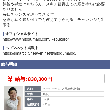
昇給や昇進はもちろん、スキル習得までの順番待ちは必要
◆POINT◆
ありません、
毎日チャンスが巡ってきます
・未経験からでも月給35万円スタート！
意欲が続く限り何度でも教えてもらえる、チャレンジも出
・20代～40代が活躍中！（平均年齢34.5歳）
来る
・ワンルームの社宅利用可能！
・学歴、経験、性別不問！（9割が業界未経験入社、3割が
オフィシャルサイト
女性社員）
http://www.hitodumajo.com/ikebukuro/
・社会保険完備！
ヘブンネット掲載中
・週休2日制！
https://smart.cityheaven.net/tt/hitodumajod/
・交通費支給！（3万円まで）
・アルバイトからの正社員雇用制度有り
給与明細
・独り暮らしする為の独立支援制度有り
・お仕事開始までの支度支援制度有り
給与:
830,000円
名前
もーりーさん/店長/幹部候補
役職
店長
年齢
37歳
勤務期間
7年目