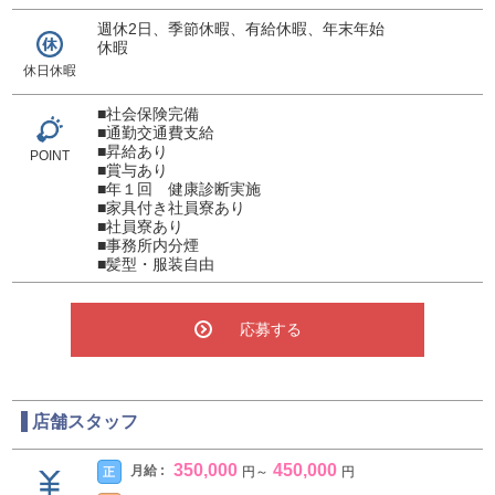
週休2日、季節休暇、有給休暇、年末年始
休暇
休日休暇
■社会保険完備
■通勤交通費支給
■昇給あり
POINT
■賞与あり
■年１回 健康診断実施
■家具付き社員寮あり
■社員寮あり
■事務所内分煙
■髪型・服装自由
応募する
店舗スタッフ
350,000
450,000
月給 :
正
円
～
円