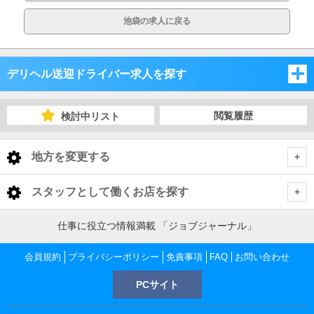
池袋の求人に戻る
デリヘル送迎ドライバー求人を探す
東京都
閲覧履歴
検討中リスト
東京都
地方を変更する
東京都 デリヘル送迎ドライバー
<
全国トップ
スタッフとして働くお店を探す
池袋・巣鴨・大塚
北海道 男性高収入
仕事に役立つ情報満載 「ジョブジャーナル」
東京都
東北 男性高収入
新宿・歌舞伎町・大久保・高田馬場
池袋・巣鴨・大塚 デリヘル送迎ドライバー
会員規約
東京 男性高収入
プライバシーポリシー
免責事項
FAQ
お問い合わせ
神奈川県
南関東 男性高収入
池袋 男性高収入
PCサイト
渋谷・恵比寿・代々木
池袋 デリヘル送迎ドライバー
新宿・歌舞伎町・大久保・高田馬場 デリヘル送迎ドライバー
神奈川 男性高収入
甲信越 男性高収入
千葉県
新宿 男性高収入