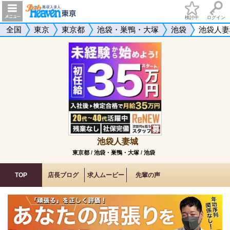
検討中
ログイン
全国
東京
東京都
池袋・巣鴨・大塚
池袋
池袋人妻
池袋人妻城
東京都
/
池袋・巣鴨・大塚
/
池袋
TOP
店長ブログ
求人ムービー
先輩の声