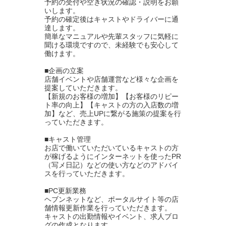
予約の受付や空き状況の確認・説明をお願
いします。
予約の確定後はキャストやドライバーに通
達します。
簡単なマニュアルや先輩スタッフに気軽に
聞ける環境ですので、未経験でも安心して
働けます。
■企画の立案
店舗イベントや店舗運営など様々な企画を
提案していただきます。
【新規のお客様の増加】【お客様のリピー
ト率の向上】【キャストの方の入店数の増
加】など、売上UPに繋がる施策の提案を行
っていただきます。
■キャスト管理
お店で働いていただいているキャストの方
が稼げるようにインターネットを使ったPR
（写メ日記）などの使い方などのアドバイ
スを行っていただきます。
■PC更新業務
ヘブンネットなど、ポータルサイト等の店
舗情報更新作業を行っていただきます。
キャストの出勤情報やイベント、求人ブロ
グの作成となります。