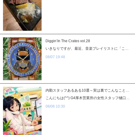
Diggin’In The Crates vol.28
いきなりですが、最近、音楽プレイリストに「これだ！」という新しいスパイス足りていますか？ え？足りてない？妥協してるんじゃないよって話！ （ブログ久々過ぎてテンション感忘れてる） 今回は先月末にドロップされたばかりの超ホットな新曲をご紹介します！ 1.Follow My Lead/Dave East, Snoop Dogg & Harry Fraud NYハーレムの誇る生粋のリリシスト、Dave Eastが西海岸のSnoop Doggと、 天才プロデューサーのHarry Fraudとタッグを組んだ話題曲「Follow My Lead」 アルバム「Price of Pain」に収録されているこの1曲、リリックがヤバ過ぎる... 数年ぶりにHIPHOPのリリックで食らいました。 これぞHIPHOP。 BLACKMUSICってこういうこと。 from NYのリリシストには日常がコンパイルされています。 Snoopの入りもめちゃくちゃヤバイ。 「From zeros to heroes」 ストリートのカルマを話す訳ですが、わかりやすくHIPHOP。 From zeros to heroesの後、伝説のスタントマン、エベル・クニーベルで踏んでくる。 その後に繋がるも話したいんだけど、BLACKが過ぎて語れない！ トラックはバースの切れ間に尾っぽが付くだけのほぼワンループもの。 漢気あるね！こういうネタに当たった時って、あんまりこねくり回したくないものなんです。 結局は料理と同じで、素材が良ければそんなにテコ入れしなくて良いってこと。 音圧、音場とか関係ない。良いもんは良い。ただそれだけ！ なんだか久々に作りたくなってきちゃったな。 （AKAI、Native、BOSS、出番だよ） …と、ついトラックメイクの衝動に駆られてしまいましたが、今日の本題はここからです！ 音楽でも仕事でも、心を動かされる「本物」の熱量って伝播するもの。 私たちが今探しているのは、まさにそんな熱気を持って一緒に現場を盛り上げてくれる仲間です。 Snoopのラインじゃないですが、未経験から「From zeros to heroes」を目指したい方、大歓迎。 一緒に最高のバイブスを生み出す仕事、してみませんか？ それではまた次回のD.I.T.C.でお会いしましょう！
08/07 19:48
内勤スタッフあるある10選～実は裏でこんなこと考えています～
こんにちは(^^) G4厚木営業所の女性スタッフ樋口です♪ 今回は少しゆるめの内容で、内勤スタッフあるあるを書いてみようと思います。 普段は表に出ることの少ない内勤スタッフですが、実はこんなことを考えながら毎日お仕事しています(*^-^*) 「分かる！」と思ってもらえたら嬉しいです♪ ① 電話が鳴った瞬間、反射で動く 内勤あるあるですね（笑） 電話が鳴った瞬間、 「お問い合わせかな？」 「女性からかな？」 「何かあったかな？」 と頭の中が一気に切り替わります！ たまに自分でも「今の反応早かったな」と思うくらい、体が先に動いています。 ② 女性の出勤時間は実は気にしています 出勤時間を確認しながら、 「今日は疲れてないかな？」 「ちゃんと休めているかな？」 なんて考えています。 直接言わなくても、女性の変化には気付けるスタッフでいたいと思っています。 ③ 体験入店の女性が笑顔になる瞬間が嬉しい 初めて来る日は、誰でも不安でいっぱいだと思います。 「大丈夫かな」 「自分にできるかな」 そんな緊張した表情だった女性が、帰る頃には笑顔になっている。 その瞬間は、内勤をやっていて良かったと思える瞬間です。 ④ 名前を覚えるのは意外と必死です（笑） 女性、スタッフ…… 他にも覚えることは本当にたくさんあります！ でも、名前を覚えることって、相手との距離を縮める大事なことだと思っています。 ⑤ 「ありがとう」の一言は本当に嬉しい 忙しい日や大変なことがあった日でも、 「ありがとう」 その一言で救われることがあります。 やっぱりこの仕事も、人と人との繋がりなんだなと感じます。 ⑥ トラブルが起きた時ほど冷静に 何かあった時こそ、慌てない。 内勤スタッフは裏側で状況を整理して、どうしたら一番良い方向に進められるかを考えています。 ⑦ イベント前は意外とバタバタ イベント前は、事前予約のお問い合わせが増えたり、準備することが一気に増えます！ 「女性に少しでも多く喜んでもらいたい！」 「お客様に楽しんでもらえる準備をしなきゃ！」 考えることはいっぱいです。 でも、成功した時の達成感は格別です。 ⑧ 女性の小さな変化に気付きたい 髪型、雰囲気、表情…… 小さな変化でも気付けるスタッフでいたいと思っています。 「今日なんかいい感じですね♪」 そんな一言で少しでも気持ちが明るくなってくれたら嬉しいです。 ⑨ 予定通りにいかないことも多いです（笑） 急な変更や予想外の出来事。 正直、大変な時もあります。 でも、その経験があるからこそ、少しずつ対応力も身についていくんだと思います。 ⑩ 一番嬉しいのは「ここで良かった」と言ってもらえること もちろん、お店を良くしていくためには数字も大切です。 でも、 「相談してよかった」 「ここで働いてよかった」 そう言ってもらえる瞬間が、内勤スタッフとして一番嬉しいです(^^) 普段は見えない内勤スタッフの裏側ですが、 これからも女性にもお客様にも「ここを選んで良かった」と思っていただけるお店作りを目指して頑張ります♪ 最後まで読んでいただき、ありがとうございました(^^)
08/06 10:30