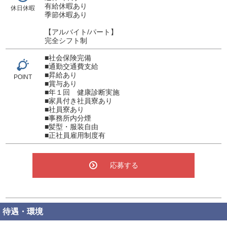
有給休暇あり
休日休暇
季節休暇あり
【アルバイト/パート】
完全シフト制
■社会保険完備
■通勤交通費支給
■昇給あり
POINT
■賞与あり
■年１回 健康診断実施
■家具付き社員寮あり
■社員寮あり
■事務所内分煙
■髪型・服装自由
■正社員雇用制度有
応募する
待遇・環境