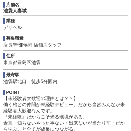
いただけるだろうか？？
店舗名
その為に、自分たちはどういう心構えで仕事をすればよい
池袋人妻城
か？？
業種
同じチームの仲間と、日々その事を考えながらお店作りを
デリヘル
していただきます。
募集職種
『お客様』にとって最高のお店とは？？
店長/幹部候補,店舗スタッフ
『働く女性』にとっての最高のお店とは？？
住所
働くお店も遊ぶお店も世の中には幾らでも溢れかえってい
東京都豊島区池袋
ます。
そんな数あるお店の中から当店を選び楽しんでくださるお
最寄駅
客様、当店を選び一緒に働いてくれる女性、すべてに感謝
池袋駅北口 徒歩5分圏内
の気持ちを持ちながらも『最高のお店』でありたいと願う
気持ちは必ず良いお店作りへと繋がっていきます。
POINT
【未経験者大歓迎の理由とは？？】
全ては最高のお店作りのために。
働く殆どの仲間が未経験デビュー、だから当然みんなが未
誇りと自信をもってチーム一丸となれる魅力が、アナタを
経験者大歓迎なんです。
待っています。
『未経験』だからこそ光る環境がある、
素直・知らないやった事ない・出来ないが当たり前・だか
ら学ぶこと全てが成長につながる、