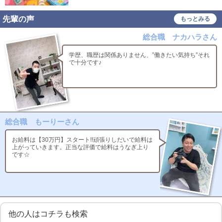
先輩の声
もっとみる
総合職 ナカハラさん
学歴、職歴は関係ありません、”働きたい気持ち”それ
で十分です♪
総合職 もーりーさん
お給料は【30万円】スタート!!頑張りしだいで給料は
上がっていきます。正当な評価で給料はうなぎ上り
です☆
他の人はコチラも検索