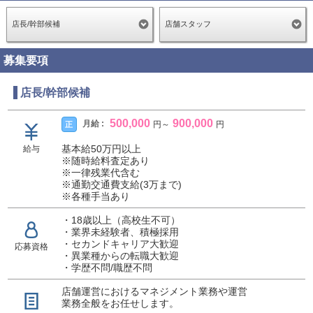
年齢
33歳
店長/幹部候補
店舗スタッフ
勤務期間
5年目
募集要項
給与明細
月給: 600,000円
交通費: 30,000円
店長/幹部候補
総額:630,000円
500,000
900,000
月給 :
正
円
～
円
スタッフのホンネ!
基本給50万円以上
給与
入社して5年ほどですが、年功序列関係なしで純
※随時給料査定あり
粋に評価してくれる評価制度も整ってますので、チャ
※一律残業代含む
※通勤交通費支給(3万まで)
ンスはたくさんあります！ まだ、店長職などのポジシ
※各種手当あり
ョンも設けられておりますので、すぐにでも店長にな
りたい！ そんな志の高い方には非常におすすめです。
・18歳以上（高校生不可）
また、当社全営業所の責任者は全員業界未経験から入
・業界未経験者、積極採用
・セカンドキャリア大歓迎
社してます。 一般企業と遜色ない環境が整っておりま
応募資格
・異業種からの転職大歓迎
す。 まずは迷わずに行動することをおすすめします！
・学歴不問/職歴不問
店舗運営におけるマネジメント業務や運営
業務全般をお任せします。