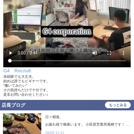
髪型自由
服装自由
タトゥー可
制服貸与
入社祝い金支給
勤務地相談
WEB面接OK
在宅ワーク可
オフィス内分煙・禁煙
送迎車持込禁煙可
即日採用合否通達可
残業代支給
G4 Recruit
未経験でも大丈夫。
始めは誰でもビギナーです。
”働いてみたい”
その気持ちだけで十分です。
是非お問い合わせください♪
店長ブログ
もっとみる
日々精進。
お疲れ様で御座います。 小田原営業所尾崎です！ 今年も残すところ半年きりましたね！！ 年々月日が経つのが早く感じる今日この頃。。。 昨日は社長にご馳走させていただきました。 どの料理もめちゃくちゃ美味しかったです！ ご馳走様でしたm(__)m 健康第一で日精進致します。 押忍。 経験やスキルよりも、 「やってみたい」という気持ちを大切にしています。 少しでも興味を持っていただけた方は、 ぜひお気軽にご応募ください。 ご応募を心よりお待ちしております。
08/08 11:41