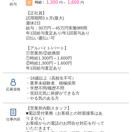
1,300
1,600
時給 :
ア
円
～
円
給与
【正社員】
試用期間3ヵ月(最大)
週休2日
給与：30万円～45万円実働9時間
年1回給与査定あり/年1回賞与あり
日払い週払い可
【アルバイト/パート】
①営業所/②総務部
①時給1,300円～1,600円
②時給1,300円～1,600円
年1回給与査定あり
・18歳以上（高校生不可）
・業界未経験者、積極採用
・学歴不問/職歴不問
応募資格
・笑顔元気に挨拶ができる方
・やる気のある方
【営業所内勤スタッフ】
■電話受付業務（お客様との対面接客はあ
りません）
仕事内容
お客様からの電話のお問合せ対応を行って
いただきます。