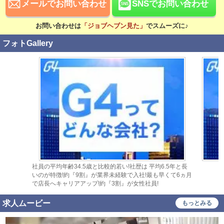
メールでお問い合わせ
SNSでお問い合わせ
資格手当あり
お問い合わせは
「ジョブヘブン見た」
でスムーズに♪
待遇
社会保険完備
交通費支給
フォトGallery
寮・社宅あり
研修あり
家賃補助あり
こだわり
未経験可
経験者歓迎
中･高齢者歓迎
シニア歓迎
女性歓迎
女性活躍中
大学生歓迎
主婦・主夫歓迎
社員の平均年齢34.5歳と比較的若い!社歴は 平均6.5年と長
いのが特徴!約『9割』が業界未経験で入社!最も早くて6ヵ月
即日勤務可
掛け持ち可
で店長へキャリアアップ!約『3割』が女性社員!
学歴不問
履歴書不要
求人ムービー
もっとみる
幹部候補
車･バイク通勤可