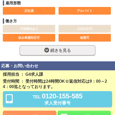
雇用形態
正社員
アルバイト
働き方
大型連休あり
土日のみ可
休み希望対応可
短期可
長期歓迎
週休2日制
続きを見る
完全週休2日制
フルタイム
早朝勤務
深夜勤務
応募・お問い合わせ
社員登用制度あり
残業なし
採用担当 ： G4求人課
受付時間 ： 受付時間は24時間OK☆返信対応は9：00～2
勤務開始日相談可
4：00迄となっております。
稼ぎ方
0120-155-585
TEL
日払い可
週払い可
求人受付番号
賞与あり
昇給あり