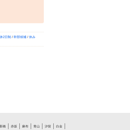
休2日制
/
幹部候補
/
休み
新橋
赤坂
麻布
青山
汐留
白金