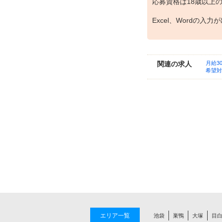
応募資格は18歳以上
Excel、Wordの入
関連の求人
月給3
希望対
エリア一覧
池袋
巣鴨
大塚
目