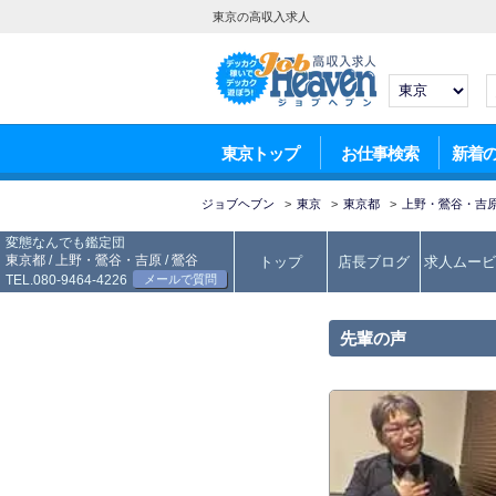
東京の高収入求人
東京トップ
お仕事検索
新着
ジョブヘブン
>
東京
>
東京都
>
上野・鶯谷・吉
変態なんでも鑑定団
東京都
/
上野・鶯谷・吉原
/
鶯谷
トップ
店長ブログ
求人ムービ
TEL.080-9464-4226
メールで質問
先輩の声