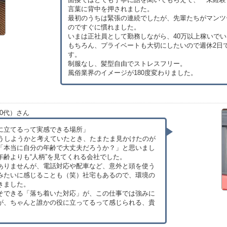
言葉に背中を押されました。
最初のうちは緊張の連続でしたが、先輩たちがマンツ
のですぐに慣れました。
いまは正社員として勤務しながら、40万以上稼いで
もちろん、プライベートも大切にしたいので週休2日
す。
制服なし、髪型自由でストレスフリー。
風俗業界のイメージが180度変わりました。
0代）さん
に立てるって実感できる場所」
どうしようかと考えていたとき、たまたま見かけたのが
「本当に自分の年齢で大丈夫だろうか？」と思いまし
年齢よりも“人柄”を見てくれる会社でした。
ありませんが、電話対応や配車など、意外と頭を使う
みたいに感じることも（笑）社宅もあるので、環境の
きました。
そできる「落ち着いた対応」が、この仕事では強みに
が、ちゃんと誰かの役に立ってるって感じられる、貴