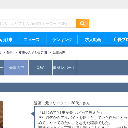
のお仕事
ニュース
ランキング
求人動画
店長ブ
原
>
鶯谷
>
変態なんでも鑑定団
>
先輩の声
ー
先輩の声
Q&A
取材レポート
遠藤（元フリーター／30代）さん
「はじめて“仕事が楽しい”って思えた」
学生時代からアルバイトを転々としていた自分にとっ
めて「やってみたい」と思えた職場でした。
面接ではとても丁寧に話を聞いてもらえて、「未経験