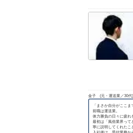
金子 (元・運送業／30代
「まさか自分がここま
前職は運送業。
体力勝負の日々に疲れ
最初は「風俗業界って
寧に説明してくれたこ
入社後は、受付業務か