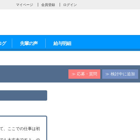
マイページ
会員登録
ログイン
ログ
先輩の声
給与明細
≫ 応募・質問
≫ 検討中に追加
て、ここでの仕事は初
でも大丈夫ですよ」の