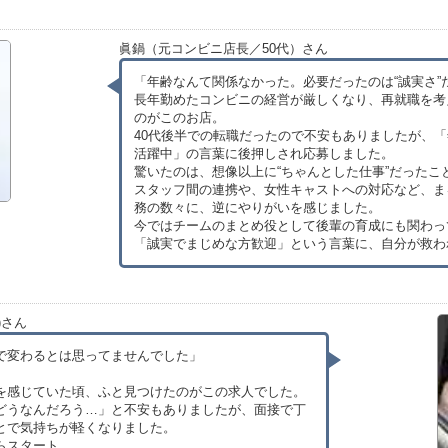
眞鍋（元コンビニ店長／50代）さん
「年齢なんて関係なかった。必要だったのは“誠実さ”
長年勤めたコンビニの経営が厳しくなり、再就職を考
のがこのお店。
40代後半での転職だったので不安もありましたが、
活躍中」の言葉に後押しされ応募しました。
驚いたのは、想像以上に“ちゃんとした仕事”だったこ
スタッフ間の連携や、女性キャストへの対応など、ま
務の数々に、逆にやりがいを感じました。
今ではチームのまとめ役として後輩の育成にも関わっ
「誠実でまじめな方歓迎」という言葉に、自分が救わ
)さん
で変わるとは思ってませんでした」
を感じていた頃、ふと見つけたのがこの求人でした。
どうなんだろう…」と不安もありましたが、面接で丁
とで気持ちが軽くなりました。
らスタート。