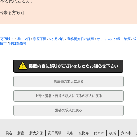
のやる気のある方。
力が出来る方歓迎！
0万円以上
/
週1～2日
/
学歴不問
/
6ヶ月以内
/
勤務開始日相談可
/
オフィス内分煙・禁煙
/
週
応可
/
即日勤務可
東京都の求人に戻る
上野・鶯谷・吉原の求人に戻るの求人に戻る
鶯谷の求人に戻る
白
駒込
新宿
新大久保
高田馬場
渋谷
恵比寿
代々木
板橋
六本木