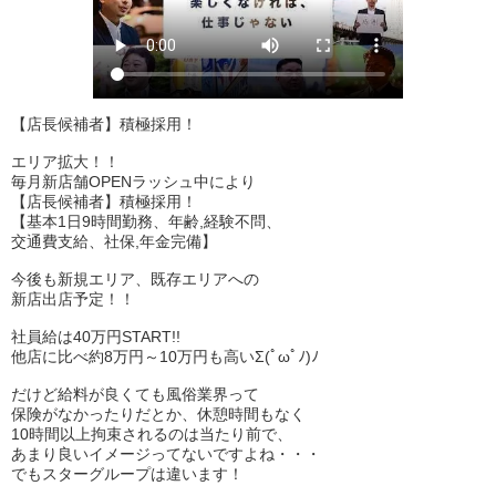
【店長候補者】積極採用！
エリア拡大！！
毎月新店舗OPENラッシュ中により
【店長候補者】積極採用！
【基本1日9時間勤務、年齢,経験不問、
交通費支給、社保,年金完備】
今後も新規エリア、既存エリアへの
新店出店予定！！
社員給は40万円START!!
他店に比べ約8万円～10万円も高いΣ(ﾟωﾟﾉ)ﾉ
だけど給料が良くても風俗業界って
保険がなかったりだとか、休憩時間もなく
10時間以上拘束されるのは当たり前で、
あまり良いイメージってないですよね・・・
でもスターグループは違います！