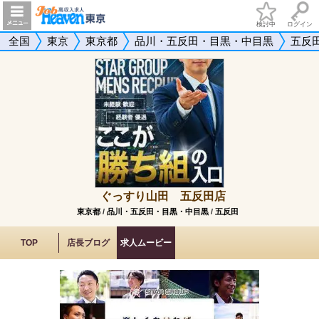
検討中
ログイン
全国
東京
東京都
品川・五反田・目黒・中目黒
五反
ぐっすり山田 五反田店
東京都
/
品川・五反田・目黒・中目黒
/
五反田
TOP
店長ブログ
求人ムービー