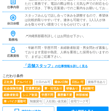
ただく業務です。電話の際は明るく元気な声での対応を心
仕事内容
がけて頂き、丁寧な言葉遣いでのご案内をお願いしており
ます。未経験でもスタッフが1から優しく教えてくれます
スタッフみんなで話し合って休みを調整するので、希望休
ので安心です。・送迎基本的にキャストさんを送迎して頂
は比較的取りやすいです。連休も可能です。1人1人が休
きます。時間厳守を意識して頂き、キャストの方が円滑に
休日休暇
みを取りやすい環境づくりを心がけています。
ストレスなくお仕事を進められるようにサポートして頂き
ます。もちろん交通ルールを守り、安全運転での送迎が第
一です！・キャストの出勤スケジュール管理キャストの方
📍沖縄県那覇市詳しくはお問合せ下さい。
に出勤スケジュールを確認してサイトに入力する業務で
勤務地
す。・サイトの更新簡単なサイト更新作業があります。先
・年齢不問・学歴不問・未経験者歓迎・男女問わず募集し
輩スタッフが丁寧に教えてくれます。・備品の買い出し足
ております意欲や熱意、人柄を重視した採用を行いますの
りなくなった備品などを百均やドン・キホーテなどへ買い
応募資格
で、まずはご応募下さい。
出しに行ったりもします。・事務所の掃除スタッフみんな
で業務の合間で掃除をしたりもします。色々な業務があり
「店舗スタッフ」
ますが1人で全部こなすわけではなく、スタッフみんなで
の仕事情報を詳しく見る
分担して仕事をこなすので難しく考えなくて大丈夫です！
こだわり条件
正社員
アルバイト
土日のみ可
週休2日制
日払い可
資格手当あり
社会保険完備
交通費支給
寮・社宅あり
研修あり
未経験可
経験者歓迎
シニア歓迎
学歴不問
履歴書不要
幹部候補
車･バイク通勤可
制服貸与
入社祝い金支給
在宅ワーク可