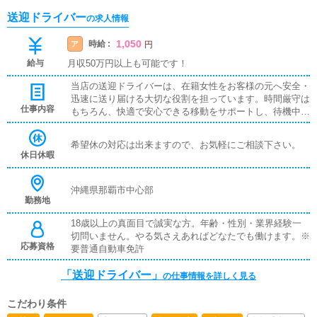
送迎ドライバー
の求人情報
1,050
時給 :
ア
円
給与
月収50万円以上も可能です！
当店の送迎ドライバーは、在籍女性をお客様の元へ安全・
迅速に送り届ける大切な役割を担っています。時間厳守は
仕事内容
もちろん、快適で安心できる移動をサポートし、待機中も
丁寧な対応と臨機応変な判断力が求められます。女性スタ
ッフが安心して働ける環境づくりを支える、やりがいのあ
希望休の対応は出来ますので、お気軽にご相談下さい。
るお仕事です。運転が好きで、責任感のある方に最適な職
休日休暇
種です。
沖縄県那覇市中心部
勤務地
18歳以上の真面目で誠実な方。年齢・性別・業界経験一
切問いません。やる気さえあればどなたでも働けます。※
応募資格
要普通自動車免許
「送迎ドライバー」
の仕事情報を詳しく見る
こだわり条件