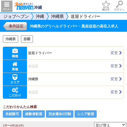
検討中
ログイン
ジョブヘブン
沖縄
沖縄県
送迎ドライバー
条件設定
沖縄県のデリヘルドライバー・風俗送迎の高収入求人
沖縄県
那覇
変更
送迎ドライバー
職種
変更
未設定
業種
変更
沖縄県
エリア
変更
未設定
こだわり
こだわりかんたん検索
未経験可
経験者歓迎
完全週休2日制
シニア歓迎
1件〜4件(全4件)