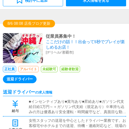
検討中に追加
求人情報を見る
8/6 08:08 店長ブログ更新
従業員募集中！
ここだけの話！！出会って5秒でプレイが楽
しめるお店！
[
デリヘル
/
那覇市
]
正社員
アルバイト
未経験可
経験者歓迎
送迎ドライバー
送迎ドライバー
の求人情報
■インセンティブあり■賞与あり■昇給あり■ガソリン代支
給日給1万円～＋ガソリン代支給（規定あり）※車持ち込
給与
みの方は優遇あり安全運転・時間厳守など、真面目な勤務
をしっかり評価します。勤務日数・時間は希望に合わせて
女性スタッフの送迎を中心としたドライバー業務です。お
調整可能！短時間でもしっかり稼げる環境です。まずは気
客様宅やホテルまでの送迎、待機・連絡対応など、現場の
軽にお問い合わせください。