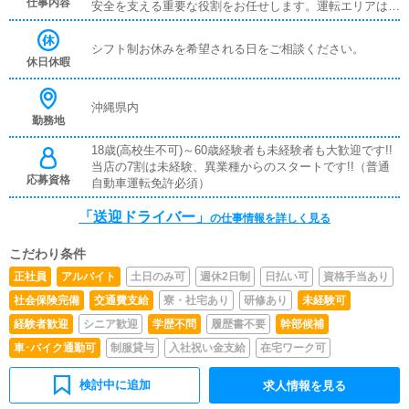
仕事内容
安全を支える重要な役割をお任せします。運転エリアは熊
本市内および近郊。長距離運転はありません。安全運転・
時間厳守・マナーを大切にしていただければOKです。勤
シフト制お休みを希望される日をご相談ください。
務時間は柔軟に対応。昼だけ・夜だけ・週末のみなど、あ
休日休暇
なたの生活スタイルに合わせて働けます。Wワークや副業
希望の方も多数活躍中です。車持ち込みの方は大歓迎！ガ
ソリン代支給（規定あり）、車両手当もあります。
沖縄県内
勤務地
18歳(高校生不可)～60歳経験者も未経験者も大歓迎です!!
当店の7割は未経験、異業種からのスタートです!!（普通
応募資格
自動車運転免許必須）
「送迎ドライバー」
の仕事情報を詳しく見る
こだわり条件
正社員
アルバイト
土日のみ可
週休2日制
日払い可
資格手当あり
社会保険完備
交通費支給
寮・社宅あり
研修あり
未経験可
経験者歓迎
シニア歓迎
学歴不問
履歴書不要
幹部候補
車･バイク通勤可
制服貸与
入社祝い金支給
在宅ワーク可
検討中に追加
求人情報を見る