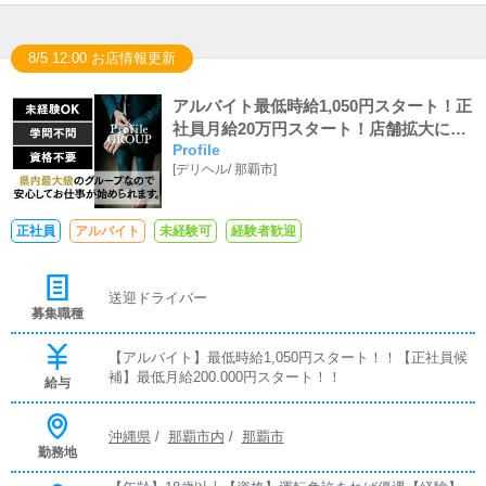
8/5 12:00 お店情報更新
アルバイト最低時給1,050円スタート！正
社員月給20万円スタート！店舗拡大につ
Profile
き緊急募集中！！安定のグループ店でア
[
デリヘル
/
那覇市
]
ナタも働きませんか？？ 男性・女性と
もにスタッフ募集中です♪
正社員
アルバイト
未経験可
経験者歓迎
送迎ドライバー
募集職種
【アルバイト】最低時給1,050円スタート！！【正社員候
補】最低月給200.000円スタート！！
給与
沖縄県
/
那覇市内
/
那覇市
勤務地