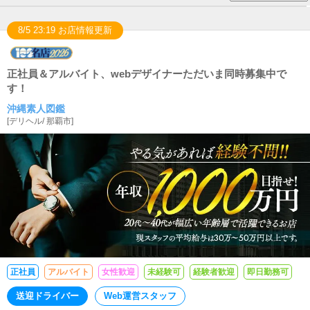
8/5 23:19 お店情報更新
正社員＆アルバイト、webデザイナーただいま同時募集中で
す！
沖縄素人図鑑
[
デリヘル
/
那覇市
]
正社員
アルバイト
女性歓迎
未経験可
経験者歓迎
即日勤務可
送迎ドライバー
Web運営スタッフ