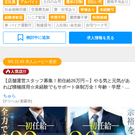
正社員
アルバイト
土日のみ可
週休2日制
日払い可
資格手当あり
社会保険完備
交通費支給
寮・社宅あり
研修あり
未経験可
経験者歓迎
シニア歓迎
学歴不問
履歴書不要
幹部候補
車･バイク通勤可
制服貸与
入社祝い金支給
在宅ワーク可
検討中に追加
求人情報を見る
8/5 22:43 求人ムービー更新
【店舗運営スタッフ募集！初任給26万円～】やる気と元気があ
れば積極採用☆未経験でもサポート体制万全！年齢・学歴・職
歴・業界経験一切不問！
ちゅら
[
デリヘル
/
那覇市
]