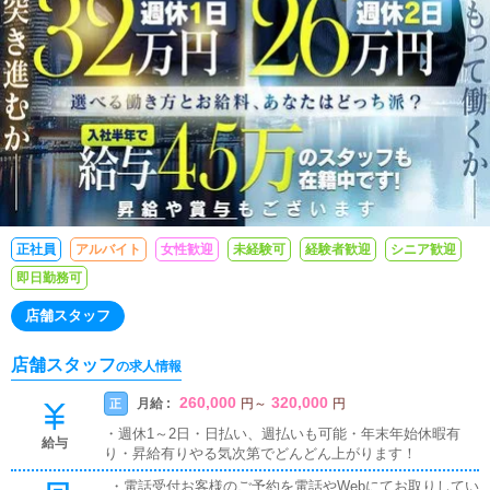
正社員
アルバイト
女性歓迎
未経験可
経験者歓迎
シニア歓迎
即日勤務可
店舗スタッフ
店舗スタッフ
の求人情報
260,000
320,000
月給 :
正
円
～
円
・週休1～2日・日払い、週払いも可能・年末年始休暇有
給与
り・昇給有りやる気次第でどんどん上がります！
・電話受付お客様のご予約を電話やWebにてお取りしてい