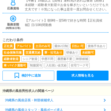
【年齢】18歳以上【資格】運転免許あれば優遇【経験】
未経験・経験者大歓迎※お金を稼ぎたいというだけでも大
応募資格
丈夫です！※気になった事は是非一度お問合せください。
【アルバイト】朝9時～翌5時で好きな時間【正社員候
勤務形態
補】日/10時間勤務
(時間/休日等)
こだわり条件
正社員
アルバイト
土日のみ可
週休2日制
日払い可
資格手当あり
社会保険完備
交通費支給
寮・社宅あり
研修あり
未経験可
経験者歓迎
シニア歓迎
学歴不問
履歴書不要
幹部候補
車･バイク通勤可
制服貸与
入社祝い金支給
在宅ワーク可
検討中に追加
求人情報を見る
沖縄県の風俗男性求人の関連ページ
沖縄県の風俗店長・幹部候補求人
沖縄県の風俗スタッフ・風俗ボーイ求人