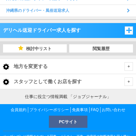
沖縄県のドライバー・風俗送迎求人
デリヘル送迎ドライバー求人を探す
沖縄県
検討中リスト
閲覧履歴
沖縄県
地方を変更する
沖縄県 デリヘル送迎ドライバー
<
全国トップ
スタッフとして働くお店を探す
那覇市内
北海道 男性高収入
福岡県
仕事に役立つ情報満載 「ジョブジャーナル」
東北 男性高収入
那覇市内 デリヘル送迎ドライバー
会員規約
福岡 男性高収入
プライバシーポリシー
免責事項
FAQ
お問い合わせ
佐賀県
南関東 男性高収入
中洲 男性高収入
PCサイト
那覇市 デリヘル送迎ドライバー
佐賀 男性高収入
甲信越 男性高収入
長崎県
久留米 男性高収入